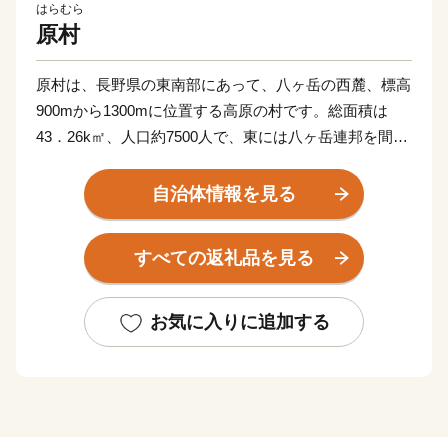
はらむら
原村
原村は、長野県の東南部にあって、八ヶ岳の西麓、標高
900mから1300mに位置する高原の村です。総面積は
43．26k㎡、人口約7500人で、東には八ヶ岳連邦を間近
に、北に蓼科山・車山、西に諏訪湖、そのはるか後方に
北アルプス連邦を望む360゜のすばらしい眺望に恵まれ
自治体情報を見る
た自然豊かな村でもあります。
この恵まれた自然環境を生かし、セルリーやほうれん草
すべての返礼品を見る
などの高原野菜やアネモネ・シクラメンなどの花卉栽培
を中心とした農業が盛んで、ペンション村を中心とする
観光面でも注目されています。
お気に入りに追加する
近年このすばらしい自然環境や景観に惹かれ都会から移
住する人たちも多く、村の人口も年々増加しています。
このような中で、私たちは、先人から譲り受けた美しく