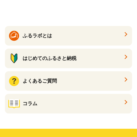
焼き芋 やきいも 冷凍 冷凍焼
き芋 訳あり 訳アリ 紅はるか
茨城県 行方市(EY-25)
ふるラボとは
はじめてのふるさと納税
よくあるご質問
コラム