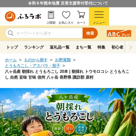
令和８年熊本地震 災害支援寄付受付について
上限額
お気に入り
カート
メニュー
検索
トップ
ランキング
返礼品一覧
まち一覧
特集
初心者ガイド
ホーム
ものから探す
お野菜類
とうもろこし・アスパラ・茄子
八ヶ岳産 朝採れ とうもろこし 20本 | 朝採れ トウモロコシ とうもろこ
し 自然 旨味 甘味 信州 八ヶ岳 長野県 諏訪郡 原村