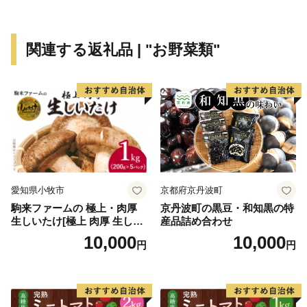
住みやすいわが郷土原村を、後世に保存・継承していく
とともに、村外から訪れる人々に癒しと安らぎを与える
ことができる「心のふるさと原村」を目指し、更に魅力
関連する返礼品 | "お野菜類"
あふれる村として発展していくよう、様々な事業に取り
組んでいきます。
当村では、こうした村づくりを進めるにあたり、「心の
ふるさと原村」への思いを持つ方々からのご支援を受
け、事業に取り組んで参りたいと考えております。「原
村出身の方」、「原村出身ではないが原村に興味を持ち
応援してくださる方」など、多くの方々に賛同いただき
ますようよろしくお願い申し上げます。
愛知県小牧市
京都府京丹波町
駒来ファームの 極上・肉厚
京丹波町の黒豆・和知黒の特
生しいたけ[極上 肉厚 生しい
産品詰め合わせ
たけ 生シイタケ 生椎茸 安心
10,000
10,000
円
円
安全 国産 採れたて 新鮮 きの
こ 野菜]