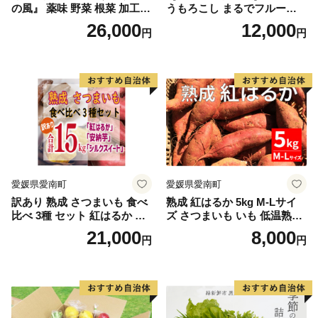
の風』 薬味 野菜 根菜 加工食
うもろこし まるでフルー
品
ツ！最高糖度25度超え 生で
26,000
12,000
円
円
甘い、茹でて美味い！ 黄色
とうもろこし 「桃太郎コー
ン」約4kg（8〜12本入り）
野菜
愛媛県愛南町
愛媛県愛南町
訳あり 熟成 さつまいも 食べ
熟成 紅はるか 5kg M-Lサイ
比べ 3種 セット 紅はるか 安
ズ さつまいも いも 低温熟成
納芋 シルクスイート 合計 15
完全熟成収穫 甘い 糖度 焼き
21,000
8,000
円
円
kg サイズ混合 サツマイモ 焼
芋 やきいも スイートポテト
き芋 干し芋 丸干し 冷凍焼き
おやつ 高糖度 料理 国産 愛媛
芋 冷やし焼き芋 やきいも 蜜
県 愛南町 青果市場
芋 ほしいも スイートポテト
いも天 サイズミックス 甘い
ねっとり 生芋 新芋 あんのう