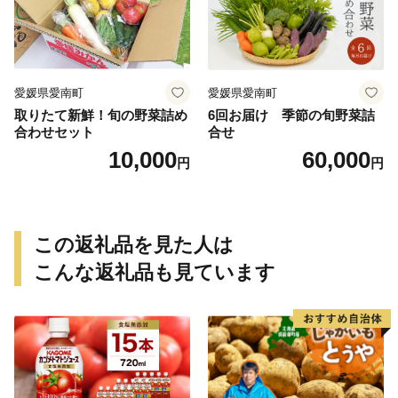
いも 甘藷 べにはるか スイー
ツ 国産 糖度 産地直送 農家直
送 数量限定 21000円 愛媛 愛
南 ミッチーのおみかん畑
愛媛県愛南町
愛媛県愛南町
取りたて新鮮！旬の野菜詰め
6回お届け 季節の旬野菜詰
合わせセット
合せ
10,000
60,000
円
円
この返礼品を見た人は
こんな返礼品も見ています