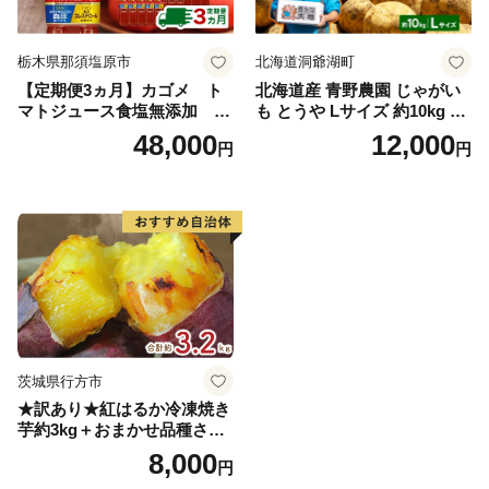
栃木県那須塩原市
北海道洞爺湖町
【定期便3ヵ月】カゴメ ト
北海道産 青野農園 じゃがい
マトジュース食塩無添加 72
も とうや Lサイズ 約10kg 20
0ml PET×15本 1ケース 毎月
26年10月初旬～12月下旬頃お
48,000
12,000
円
円
届く 3ヵ月 3回コース ns001-
届け 先行予約 北海道 ジャガ
005 【 KAGOME 野菜ジュー
イモ トウヤ 馬鈴薯 ポテト 芋
ス 】
いも イモ 黄色 旬 野菜 農作
物 産地直送 お取り寄せ 国産
茨城県行方市
★訳あり★紅はるか冷凍焼き
芋約3kg＋おまかせ品種さつ
まいも 合計約3.2kg｜さつ
8,000
円
まいも サツマイモ さつま芋