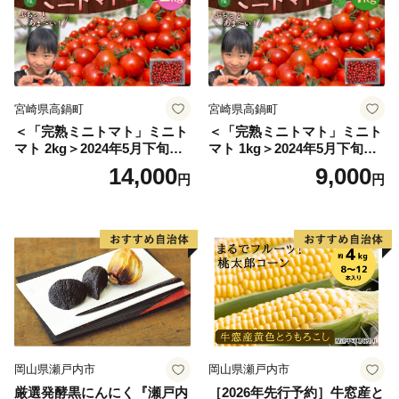
宮崎県高鍋町
宮崎県高鍋町
＜「完熟ミニトマト」ミニト
＜「完熟ミニトマト」ミニト
マト 2kg＞2024年5月下旬迄
マト 1kg＞2024年5月下旬迄
に順次出荷 野菜ソムリエサ
に順次出荷 野菜ソムリエサ
14,000
9,000
円
円
ミット アルル・リリカ共に
ミット アルル・リリカ共に
銀賞受賞！！(2023年11月開
銀賞受賞！！(2023年11月開
催)1回食べてみらんね？宮崎
催)1回食べてみらんね？宮崎
県 高鍋町産 産地直送 有機肥
県 高鍋町産 産地直送 有機肥
料使用 高糖度 西森農園
料使用 高糖度 西森農園
岡山県瀬戸内市
岡山県瀬戸内市
厳選発酵黒にんにく『瀬戸内
［2026年先行予約］牛窓産と