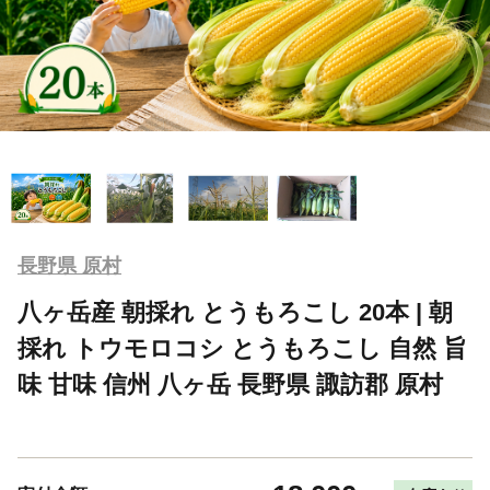
長野県 原村
八ヶ岳産 朝採れ とうもろこし 20本 | 朝
採れ トウモロコシ とうもろこし 自然 旨
味 甘味 信州 八ヶ岳 長野県 諏訪郡 原村