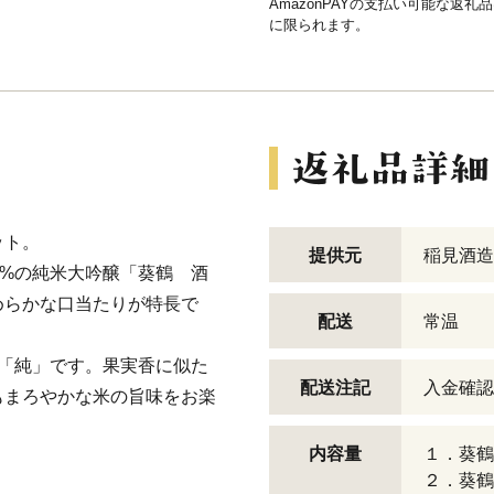
AmazonPAYの支払い可能な返礼
に限られます。
ット。
提供元
稲見酒造
0%の純米大吟醸「葵鶴 酒
めらかな口当たりが特長で
配送
常温
醸「純」です。果実香に似た
配送注記
入金確認
もまろやかな米の旨味をお楽
内容量
１．葵鶴
２．葵鶴