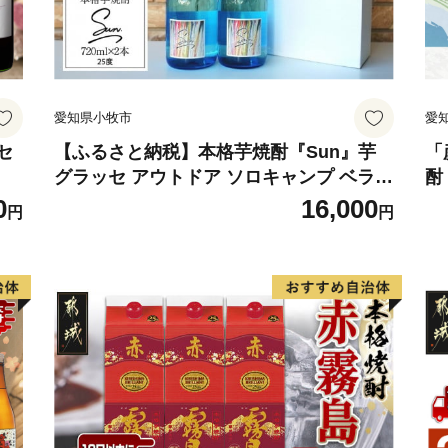
愛知県小牧市
愛
セ
【ふるさと納税】本格芋焼酎『Sun』芋
「
グラッセ アウトドア ソロキャンプ ベラン
酎
ピング 巣ごもり 就労支援
合
0
16,000
円
円
焼