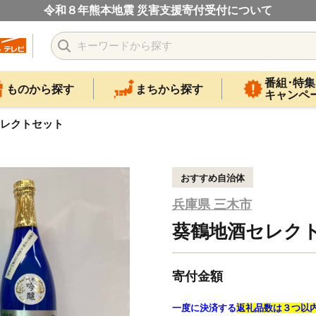
令和８年熊本地震 災害支援寄付受付について
番組･特集
ものから探す
まちから探す
キャンペ
レクトセット
おすすめ自治体
兵庫県 三木市
葵鶴地酒セレク
寄付金額
一度に決済する
返礼品数は３つ以