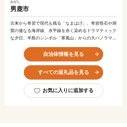
おがし
男鹿市
古来から奇習で現代も残る「なまはげ」、奇岩怪石や洞
窟の連なる海岸線、水平線を赤く染めるドラマティック
な夕日、半島のシンボル「寒風山」からの大パノラマな
ど、魅力あふれる秋田県男鹿市は秋田県西部に位置し、
日本有数の観光地や撮影スポットが点在しています。
自治体情報を見る
海の幸が美味しいことはもちろん、新鮮な農産物、和
牛、ご当地スイーツまで！
すべての返礼品を見る
海と山が共存する自然豊かな男鹿市へ、ぜひ一度お越し
ください。来年も再来年も、何度でも訪れたくなる魅力
にあふれています。
お気に入りに追加する