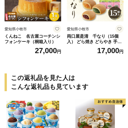
愛知県小牧市
愛知県小牧市
くんねこ 名古屋コーチンシ
両口屋是清 千なり（15個
フォンケーキ（桐箱入り）
入） どら焼き どらやき 手土
産 お土産 土産 丹波大納言小
27,000
17,000
円
円
豆 抹茶 林檎 りんご 慶事 お
祝い 法事 法要 詰め合わせ お
取り寄せ 瓢箪 豊臣秀吉 焼印
個包装 贈り物 老舗 お茶菓子
この返礼品を見た人は
こんな返礼品も見ています