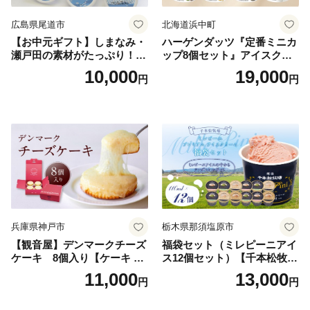
広島県尾道市
北海道浜中町
【お中元ギフト】しまなみ・
ハーゲンダッツ『定番ミニカ
瀬戸田の素材がたっぷり！ジ
ップ8個セット』アイスクリ
ェラート8個
ーム アイス スイーツ デザー
10,000
19,000
円
円
ト_H0016-104
兵庫県神戸市
栃木県那須塩原市
【観音屋】デンマークチーズ
福袋セット（ミレピーニアイ
ケーキ 8個入り【ケーキ チ
ス12個セット）【千本松牧
ーズケーキ 人気スイーツ お
場】 ns025-014-12 【デザー
11,000
13,000
円
円
すすめスイーツ 神戸スイー
ト 詰め合わせ ギフト】
ツ 新感覚チーズケーキ おす