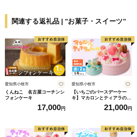
関連する返礼品 | "お菓子・スイーツ"
愛知県小牧市
愛知県小牧市
くんねこ 名古屋コーチンシ
【いちごのバースデーケー
フォンケーキ
キ】マカロンとティアラのケ
ーキ スイーツ 日時指定可 デ
17,000
21,000
円
円
ザート 洋菓子 お取り寄せ 愛
知県 小牧市 送料無料 誕生日
クリスマス お祝い マカロン
デコレーションケーキ ホー
ルケーキ