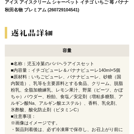
アイス アイスクリーム シャーベット イチゴ いちご 苺 バナナ
秋田名物 プレミアム (260729104541)
容量
■名称：児玉冷菓のババヘラアイスセット
■内容量：イチゴピューレ＆バナナピューレ140ml×5個
■原材料：いちごピューレ、バナナピューレ、砂糖（国
内製造）、乳等を主要原料とする食品、クリーム、脱脂
粉乳、全脂加糖練乳、レモン果汁、野菜（ビーツ、かぼ
ちゃ）パウダー、粉飴、食塩／安定剤（増粘多糖類、ア
ルギン酸Na、アルギン酸エステル）、香料、乳化剤、
氷酢酸、酸化防止剤（ビタミンC）
■注意事項：
※画像はイメージです。
・製品到着後は、必ず冷凍庫で保存し、お召上がり前に