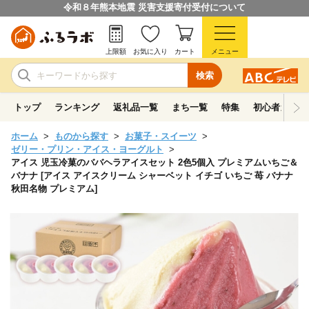
令和８年熊本地震 災害支援寄付受付について
上限額
お気に入り
カート
メニュー
検索
トップ
ランキング
返礼品一覧
まち一覧
特集
初心者ガイド
ホーム
ものから探す
お菓子・スイーツ
ゼリー・プリン・アイス・ヨーグルト
アイス 児玉冷菓のババヘラアイスセット 2色5個入 プレミアムいちご＆
バナナ [アイス アイスクリーム シャーベット イチゴ いちご 苺 バナナ
秋田名物 プレミアム]