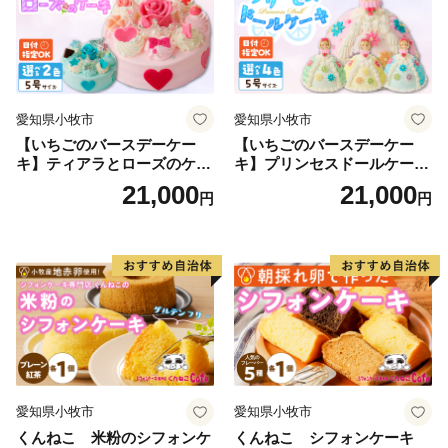
愛知県小牧市
愛知県小牧市
【いちごのバースデーケー
【いちごのバースデーケー
キ】ティアラとローズのケー
キ】プリンセスドールケーキ
キ スイーツ デザート 洋菓
日時指定可 スイーツ デザー
21,000
21,000
円
円
子 お取り寄せ 愛知県 小牧市
ト 洋菓子 お取り寄せ 愛知県
送料無料 誕生日 クリスマス
小牧市 送料無料 誕生日 クリ
お祝い ばら 花 フラワー デコ
スマス お祝い キャラクター
レーション ホールケーキ 日
デコレーションケーキ ホー
時指定可
ルケーキ 人形 かわいい こど
も
愛知県小牧市
愛知県小牧市
くんねこ 米粉のシフォンケ
くんねこ シフォンケーキ