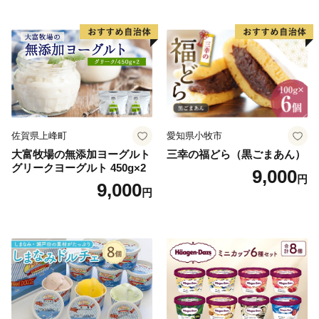
ご褒美 お取り寄せ くり お菓
子 菓子 F4N-2298
佐賀県上峰町
愛知県小牧市
大富牧場の無添加ヨーグルト
三幸の福どら（黒ごまあん）
グリークヨーグルト 450g×2
9,000
円
9,000
円