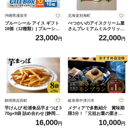
沖縄県浦添市
北海道別海町
ブルーシール アイス ギフト
べつかいのアイスクリーム屋
18個（12種類）| ブルーシー
さんプレミアムミルクリッチ
ルアイス ブルーシールアイ
12個（AP-01）（ 北海道アイ
23,000
22,000
円
円
スクリーム 着日指定可能 送
ス 北海道産アイス アイス ア
料無料 ジェラート 沖縄県 バ
イススイーツ アイスクリー
ースデー 贈り物 プレゼント
ム 北海道産アイスクリーム
誕生日 カップ 詰め合わせ バ
道産アイス 道産アイスクリ
ラエティ | バニラ チョコレー
ーム ギフト 詰合せ 詰め合わ
ト ストロベリー ピスタチオ
せ ふるさと納税 ）
バニラ＆クッキー ウベ 沖縄
紅イモ 塩ちんすこう 沖縄シ
ークヮーサー 沖縄黒糖 琉球
ロイヤルミルクティ 沖縄パ
イン
静岡県吉田町
岐阜県中津川市
芋けんぴ 松浦食品芋まつば 3
メディアで多数紹介 賞味期
70g×8袋 詰め合わせ [静岡伊
限3分！「元祖お重の栗きん
勢丹(松浦食品) 静岡県 吉田町
とんモンブラン」 【未来の
16,000
10,000
円
円
22424274] 芋ケンピ セット
ご褒美】スイーツ 栗 モンブ
小袋 個包装 小分け
ラン くりきんとん デザート