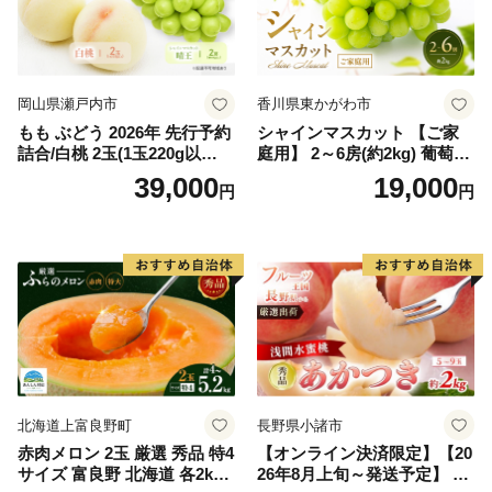
岡山県瀬戸内市
香川県東かがわ市
もも ぶどう 2026年 先行予約
シャインマスカット 【ご家
詰合/白桃 2玉(1玉220g以
庭用】 2～6房(約2kg) 葡萄 ぶ
上)・シャインマスカット 晴
どう ブドウ フルーツ 果物 く
39,000
19,000
円
円
王 2房(1房480g以上) 化粧箱
だもの 果実 旬の果物 旬のフ
入り 岡山県産 国産 フルーツ
ルーツ 香川 香川県 東かがわ
果物 ギフト
市
北海道上富良野町
長野県小諸市
赤肉メロン 2玉 厳選 秀品 特4
【オンライン決済限定】【20
サイズ 富良野 北海道 各2kg
26年8月上旬～発送予定】 先