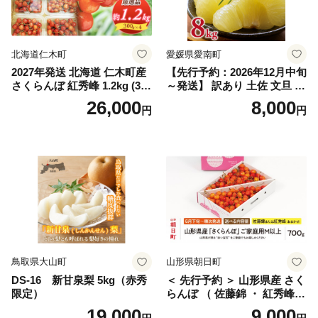
笛吹 葡萄 国産 ぶどう 人気
国産 1.2kg 先行｜
北海道仁木町
愛媛県愛南町
2027年発送 北海道 仁木町産
【先行予約：2026年12月中旬
さくらんぼ 紅秀峰 1.2kg (300
～発送】 訳あり 土佐 文旦 8k
g×4パック) Lサイズ以上 旬
g (Mサイズ以上サイズミック
26,000
8,000
円
円
桜桃 産地直送 サクランボ チ
ス) 8000円 わけあり ぶんた
ェリー フルーツ 果物 果物類
ん みかん mikan 蜜柑 ミカン
仁木町 仁木 [松山商店]
土佐文旦 家庭用 産地直送 国
産 農家直送 期間限定 特産品
サイズミックス くらもとフ
ァーム 愛南町 愛媛県
鳥取県大山町
山形県朝日町
DS-16 新甘泉梨 5kg（赤秀
＜ 先行予約 ＞ 山形県産 さく
限定）
らんぼ （ 佐藤錦 ・ 紅秀峰
） ご家庭用 M以上 700g 【20
19,000
9,000