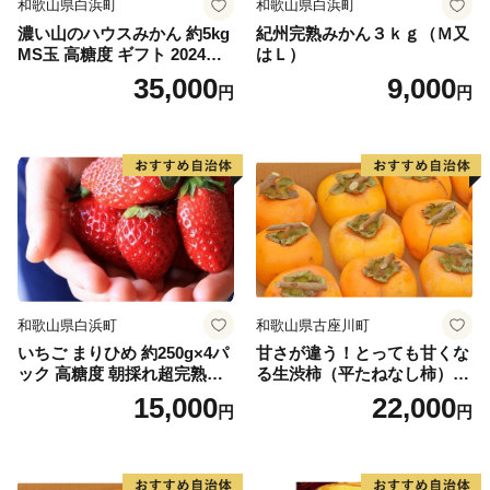
和歌山県白浜町
和歌山県白浜町
濃い山のハウスみかん 約5kg
紀州完熟みかん３ｋｇ（Ｍ又
MS玉 高糖度 ギフト 2024年7
はＬ）
月以降発送分
35,000
9,000
円
円
和歌山県白浜町
和歌山県古座川町
いちご まりひめ 約250g×4パ
甘さが違う！とっても甘くな
ック 高糖度 朝採れ超完熟ま
る生渋柿（平たねなし柿）吊
りひめ 1月以降発送分
るし柿用 T字枝or吊るしクリ
15,000
22,000
円
円
ップ付約4.5～5kg 約24～30
個＜2026年10月中旬～順次発
送＞-Ted【art016B】