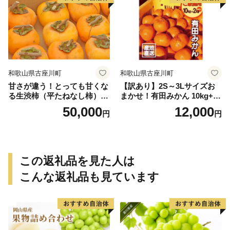
和歌山県古座川町
和歌山県古座川町
甘さが違う！とっても甘くな
【訳あり】2S～3Lサイズお
る生渋柿（平たねなし柿）吊
まかせ！有田みかん 10kg+2k
るし柿用 T字枝or吊るしクリ
g保証分 11月から12月下旬ま
50,000
12,000
円
円
ップ付約14.5～15kg 約60～
でに順次発送致します。 / 訳
90個＜2026年10月中旬～11
ありみかん 有田みかん みか
月上旬ごろ順次発送＞Ted【a
ん ミカン 蜜柑 柑橘 温州みか
rt015B】
ん 和歌山 ご家庭用
この返礼品を見た人は
こんな返礼品も見ています