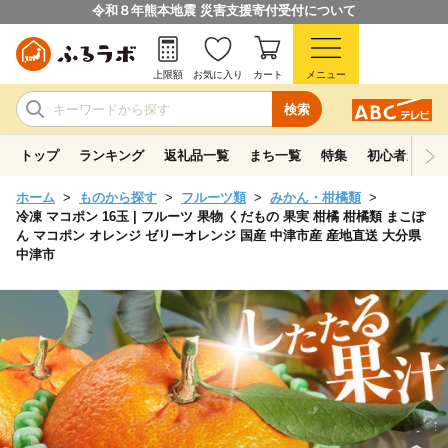
令和８年熊本地震 災害支援寄付受付について
上限額
お気に入り
カート
メニュー
検索
トップ
ランキング
返礼品一覧
まち一覧
特集
初心者ガイド
ホーム
ものから探す
フルーツ類
みかん・柑橘類
冷凍 マコポン 16玉 | フルーツ 果物 くだもの 果実 柑橘 柑橘類 まこぽ
ん マコポン オレンジ ゼリーオレンジ 国産 中津市産 産地直送 大分県
中津市