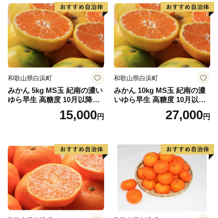
和歌山県白浜町
和歌山県白浜町
みかん 5kg MS玉 紀南の濃い
みかん 10kg MS玉 紀南の濃
ゆら早生 高糖度 10月以降発
いゆら早生 高糖度 10月以降
送 マルチ被覆栽培
発送 マルチ被覆栽培
15,000
27,000
円
円