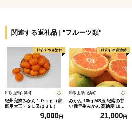
関連する返礼品 | "フルーツ類"
和歌山県白浜町
和歌山県白浜町
紀州完熟みかん１０ｋｇ（家
みかん 10kg MS玉 紀南の甘
庭用大玉・２Ｌ又は３Ｌ）
い極早生みかん 高糖度 10月
以降発送 マルチ被覆栽培
9,000
21,000
円
円