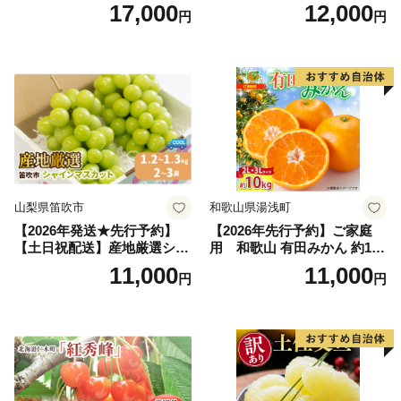
～2.6kg 2玉 セット ファーム
行予約 「浅間水蜜桃プレミ
17,000
12,000
円
円
富良野 メロン めろん 果物 く
アム」 もも あかつき 秀品 約
だもの フルーツ デザート 旬
2kg 5～9玉 贈答品 ふるさと
の果物 旬のフルーツ
納税 果物 桃 フルーツ モモ
果肉 長野県産 小諸市
山梨県笛吹市
和歌山県湯浅町
【2026年発送★先行予約】
【2026年先行予約】ご家庭
【土日祝配送】産地厳選シャ
用 和歌山 有田みかん 約10k
インマスカット1.2kg～1.3kg
g (2L、3Lサイズ)【湯浅町】
11,000
11,000
円
円
（2房～3房）※沖縄・離島配
_ZJ6079
送不可※ 106-003-sku02-26y
｜シャインマスカット 発送
笛吹市 山梨県 フルーツ 果物
ぶどう 葡萄 大粒 シャインマ
スカット おすすめ シャイン
マスカット 贈答 ギフト 産地
笛吹市 シャインマスカット