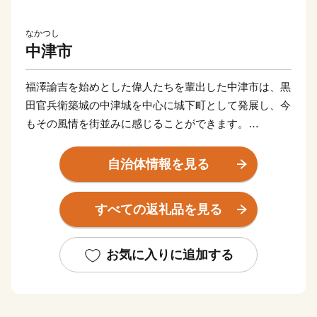
なかつし
中津市
福澤諭吉を始めとした偉人たちを輩出した中津市は、黒
田官兵衛築城の中津城を中心に城下町として発展し、今
もその風情を街並みに感じることができます。
また、「八面山」や「山国川」、「耶馬溪」など豊かな
自然が織り成す絶景は、圧巻です。
自治体情報を見る
サイクリングロードなど、大自然を利用したアクティビ
ティも楽しめます。
すべての返礼品を見る
もちろん、市内には温泉スポットも点在しており、‘お
んせん県おおいた’を楽しむことができます。
グルメは、からあげの聖地「中津からあげ」、数々の海
お気に入りに追加する
の幸や山の幸などが自慢です。
ふるさと納税を通して魅力を発信していきたいと思いま
す。