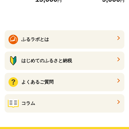
円
円
26年6月下旬から7月上旬発
送】 山形県 果物 フルーツ 初
夏 夏 送料無料
ふるラボとは
はじめてのふるさと納税
よくあるご質問
コラム