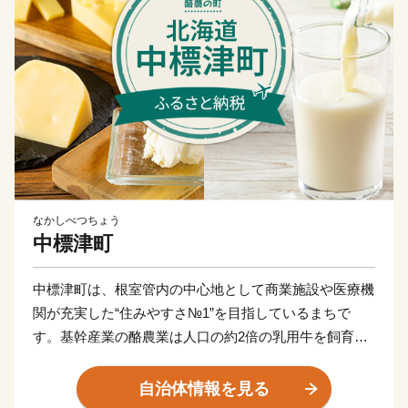
なかしべつちょう
中標津町
中標津町は、根室管内の中心地として商業施設や医療機
関が充実した“住みやすさ№1”を目指しているまちで
す。基幹産業の酪農業は人口の約2倍の乳用牛を飼育
し、生産させる牛乳の乳質は日本のトップクラス！ゴー
ダチーズなどの様々な乳製品に加工されています。
自治体情報を見る