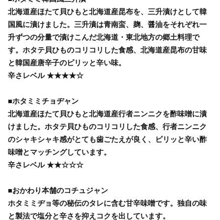
北海道産ほたて貝ひもと北海道産昆布を、三升漬けとして韓
国風に漬けました。三升漬は青南蛮、麹、醤油をそれぞれ一
升ずつの分量で漬けこんだ北海道・東北地方の郷土料理で
す。ホタテ貝ひものコリコリした食感、北海道産昆布の甘味
と韓国産唐辛子のピリッと辛い味。
辛さレベル ★★★★☆
■ホタミミチョヂャン
北海道産ほたて貝ひもと北海道産行者ニンニクを酢味噌に漬
けました。ホタテ貝ひものコリコリした食感、行者ニンニク
のシャキシャキ感がとても歯ごたえが良く、ピリッと辛い酢
味噌とマッチングしています。
辛さレベル ★★☆☆☆
■おかわり本舗のコチュジャン
ホタミミヂョ等の秘伝のタレに含む甘辛味噌です。独自の味
と製法で塩分と辛さを抑えコクを出しています。