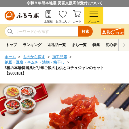
令和８年熊本地震 災害支援寄付受付について
上限額
お気に入り
カート
メニュー
検索
トップ
ランキング
返礼品一覧
まち一覧
特集
初心者ガイド
ホーム
ものから探す
加工品等
納豆・豆腐・キムチ・漬物・梅干し
3種の本場韓国風ピリ辛ご飯のお供とコチュジャンのセット
【2600101】