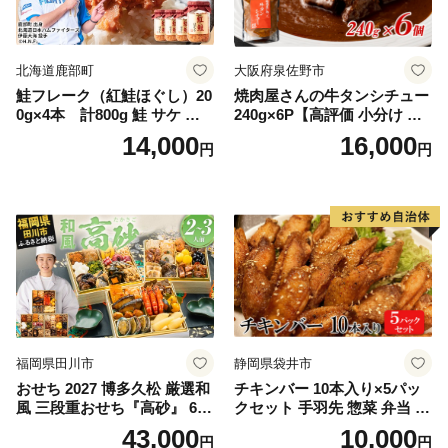
北海道鹿部町
大阪府泉佐野市
鮭フレーク（紅鮭ほぐし）20
焼肉屋さんの牛タンシチュー
0g×4本 計800g 鮭 サケ 鮭
240g×6P【高評価 小分け 惣
ほぐし サケフレーク シャケ
菜 牛たん 一人暮らし 冷凍】
14,000
16,000
円
円
フレーク 鮭フレーク
福岡県田川市
静岡県袋井市
おせち 2027 博多久松 厳選和
チキンバー 10本入り×5パッ
風 三段重おせち『高砂』 6.5
クセット 手羽先 惣菜 弁当 お
寸 3段重 2～3人前 おせち料
かず お酒 おつまみ ギフト キ
43,000
10,000
円
円
理 重箱 お正月 冷凍おせち 縁
ャンプ アウトドア キャンプ