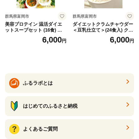
群馬県富岡市
群馬県富岡市
美容プロテイン 温活ダイエ
ダイエットクラムチャウダー
ットスープセット (16食) 小
＜豆乳仕立て＞(24食入) クラ
分け スープ 食べ比べ セット
ムチャウダー 豆乳 ダイエッ
6,000
6,000
円
円
詰合せ クラムチャウダー チ
ト スープ プロテイン たんぱ
ゲ コーン ポタージュ トマト
く質 食物繊維 食品 F20E-799
温活 ダイエット 美容 プロテ
イン 食品 F20E-809
ふるラボとは
はじめてのふるさと納税
よくあるご質問