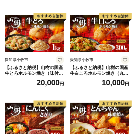
ン焼き 300g×2パック 計600g
ふるさと納税（寄附）をされた方に対し、心ばかりのお
味付 タレ プリプリ 小腸 味噌
礼として当町お礼の品を進呈しています。
タレ にんにく バーベキュー
【対象となるのは】町外在住の方で、１回1,000円以上
BBQ 炒め物 ホルモン丼 野菜
炒め 焼きうどん 下処理済み
ふるさと納税(寄附)をされた方が対象となります。
愛知県 小牧市 冷凍 送料無料
●お届けの日付指定はお受けしておりません。
●長期不在のご予定があれば備考欄にご記入ください。
●お申し込み後のお礼の品の変更は受けかねますので、
愛知県小牧市
愛知県小牧市
ご了承ください。
【ふるさと納税】山樹の国産
【ふるさと納税】山樹の国産
牛とろホルモン焼き（味付
牛白ころホルモン焼き（丸
●ご注文の状況によっては、一時的に品切れが発生する
き/タレ）1kg
腸）味付 300g 肉 牛肉 山
20,000
10,000
場合があります。
円
円
樹 国産牛 白ころホルモン焼
●メーカーの都合により仕様などが変更される場合があ
き 300g 丸腸 味付 プリプリ
小腸 味噌タレ にんにく バー
ります。
ベキュー 炒め物 ホルモン丼
●色調が実物と異なる場合があります。
野菜炒め 焼きうどん 下処理
済み 愛知県 小牧市 送料無料
●写真はイメージです。小物類は商品に含まれません。