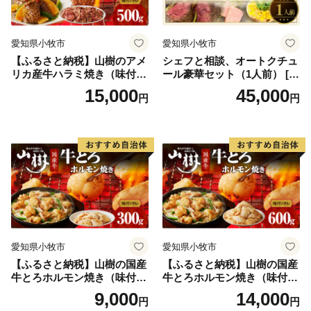
Mail:furusato-nakashibetsu@ccs1981.jp
愛知県小牧市
愛知県小牧市
【ふるさと納税】山樹のアメ
シェフと相談、オートクチュ
■不良品の取扱について
リカ産牛ハラミ焼き（味付）
ール豪華セット（1人前） [04
お礼の品の受け取り時に必ず確認をお願いいたします。
500g
3C10]
15,000
45,000
円
円
万が一、次のような場合には、画像をご用意の上、ふる
さと納税お問い合わせセンターへ電話もしくはメールに
てお問い合わせください。
・申し込まれたお礼の品と届いたお礼の品が異なってい
た場合
・お礼の品が破損している場合
愛知県小牧市
愛知県小牧市
【ふるさと納税】山樹の国産
【ふるさと納税】山樹の国産
・返品方法等については個別にご相談させていただきま
牛とろホルモン焼き（味付/
牛とろホルモン焼き（味付/
す。
タレ） 300g
タレ） 600g ホルモン 肉
9,000
14,000
円
円
牛肉 山樹 国産牛 とろホルモ