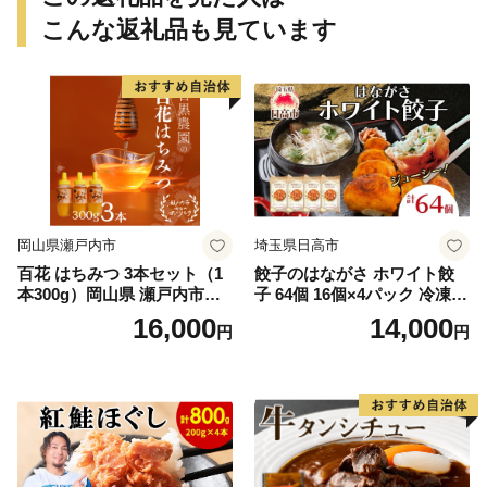
こんな返礼品も見ています
岡山県瀬戸内市
埼玉県日高市
百花 はちみつ 3本セット（1
餃子のはながさ ホワイト餃
本300g）岡山県 瀬戸内市産
子 64個 16個×4パック 冷凍
石黒農園 ヨーグルト パン 砂
中華 点心 B級グルメ ご当地
16,000
14,000
円
円
糖の代わり 香り高い いい香
野菜 おつまみ おかず 簡単調
り 季節の花の蜜 トンガリ容
理 時短 リピート 保存 豚肉
器入り
特製 ポーク 大きめ ジューシ
ー ギフト お取り寄せ 日高市