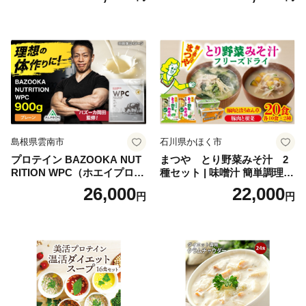
起物 祝箸付 福岡 お節 オセチ
飯 保存食 非常食 鶏肉 肉 お
oseti osechi お祝い 迎春おせ
肉 鶏 人気 厳選 静岡県袋井市
ち 本格おせち おせち予約 年
末 年始 お取り寄せ 新春 贅沢
おせち こだわりおせち 惣菜
老舗おせち ふるさと納税お
せち 御節 お節料理 正月 調理
不要 おせち料理2027
島根県雲南市
石川県かほく市
プロテイン BAZOOKA NUT
まつや とり野菜みそ汁 2
RITION WPC（ホエイプロテ
種セット | 味噌汁 簡単調理
イン）＜プレーン＞ 900g｜
お味噌 おみそ みそ とり野菜
26,000
22,000
円
円
バズーカ岡田監修・植物由来
時短料理 時短ごはん ご当地
の甘味料使用・国内製造 島
フリーズドライ
根県雲南市/株式会社アルプ
ロン [AIEN005]