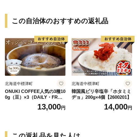
この自治体のおすすめの返礼品
北海道中標津町
北海道中標津町
ONUKI COFFEE人気の3種10
韓国風ピリ辛塩辛「ホタミミ
0g（豆）×3（DAILY・FREN
ヂョ」200g×4個【2600201】
CH・パプアニューギニア）
13,000
14,000
円
円
【2700102】
この返礼品を見た人は