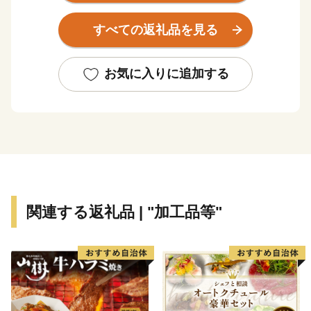
また、市街地から車で5分の日本最東端の「中標津空
すべての返礼品を見る
港」は、周囲を知床世界遺産、阿寒湖、屈斜路湖、摩周
湖などの観光地に囲まれた道東の空の玄関として、観光
やビジネスの拠点として利用されています。空港から牧
お気に入りに追加する
場を割って伸びる直線道路「ミルクロード」を通り抜
け、道東の景勝地として人気のある「開陽台」からの
330°の眺望は、地球の丸さを実感できます。
◆ワンストップ特例申請書PDF
https://www.soumu.go.jp/main_content/000397109.pdf
◆ふるさと納税の流れ（総務省）
関連する返礼品 | "加工品等"
https://www.soumu.go.jp/main_sosiki/jichi_zeisei/czaisei/czai
◆ワンストップ特例について（総務省）
http://www.soumu.go.jp/main_sosiki/jichi_zeisei/czaisei/czaise
◆ふるさと納税お問い合わせセンター
TEL:050-3355-3823