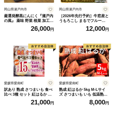
岡山県瀬戸内市
岡山県瀬戸内市
厳選発酵黒にんにく『瀬戸内
［2026年先行予約］牛窓産と
の風』 薬味 野菜 根菜 加工食
うもろこし まるでフルー
品
ツ！最高糖度25度超え 生で
26,000
12,000
円
円
甘い、茹でて美味い！ 黄色
とうもろこし 「桃太郎コー
ン」約4kg（8〜12本入り）
野菜
愛媛県愛南町
愛媛県愛南町
訳あり 熟成 さつまいも 食べ
熟成 紅はるか 5kg M-Lサイ
比べ 3種 セット 紅はるか 安
ズ さつまいも いも 低温熟成
納芋 シルクスイート 合計 15
完全熟成収穫 甘い 糖度 焼き
21,000
8,000
円
円
kg サイズ混合 サツマイモ 焼
芋 やきいも スイートポテト
き芋 干し芋 丸干し 冷凍焼き
おやつ 高糖度 料理 国産 愛媛