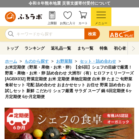
令和８年熊本地震 災害支援寄付受付について
上限額
お気に入り
カート
メニュー
検索
トップ
ランキング
返礼品一覧
まち一覧
特集
初心者ガイド
ホーム
ものから探す
お野菜類
セット・詰め合わせ
お米定期便（野菜・果物・お米・卵）【全6回】シェフの目線で厳選！
野菜・果物・お米・卵 詰め合わせ 大洲市/（有）ヒロファミリーフーズ
[AGBX032] 野菜定期便 お米 定期便 果物定期便 白米 卵 たまご 旬野菜
食材セット 宅配 詰め合わせ おまかせセット お任せ 野菜 詰め合わ お
試しセット 新鮮 こだわり シェフ厳選 サラダ スープ 鍋 6回定期便 6ヶ
月定期便 6か月定期便