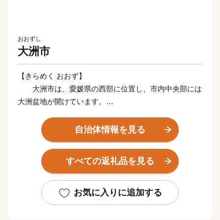
おおずし
大洲市
【きらめく おおず】
大洲市は、愛媛県の西部に位置し、市内中央部には
大洲盆地が開けています。
市内を流れる一級河川肱川（ひじかわ）は、東部の
山間地域から盆地を沿うように流れ、瀬戸内海の伊予灘
自治体情報を見る
に注いでいます。このような地形から霧の発生が多く、
秋から冬にかけては発生した霧が肱川を下り白い霧を伴
すべての返礼品を見る
った冷たい強風が河口を吹き抜ける気象現象「肱川あら
し」がみられます。
当市では、肱川の流域ごとに暮らしが異なり、上流
お気に入りに追加する
域では「河辺郷（かわべごう」をはじめとする山里文
化、中流域では「大洲城」をはじめ、水郷の情緒漂う城