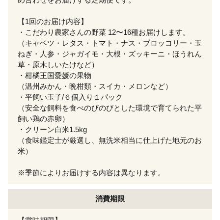
【1回のお届け内容】
・こだわり農家さんの野菜 12〜16種お届けします。
（キャベツ・レタス・トマト・ナス・ブロッコリー・玉
ねぎ・人参・ジャガイモ・大根・ズッキーニ・ほうれん
草・原木しいたけなど）
・柑橘王国愛媛の果物
（温州みかん・晩柑類・スイカ・メロンなど）
・平飼い玉子/６個入り１パック
（安全な飼料を食べのびのびとした環境で育てられた平
飼い鶏の赤卵）
・クリーン白米1.5kg
（食味鑑定士が厳選し、無洗米相当に仕上げた地元のお
米）
※季節によりお届けする内容は異なります。
消費期限