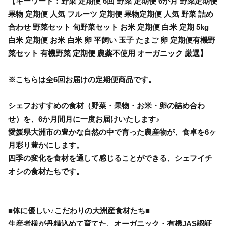
【キーワード：野菜 定期便 6回 野菜 定期便 6か月 野菜定期便
果物 定期便 人気 フルーツ 定期便 果物定期便 人気 野菜 詰め
合わせ 野菜セット 旬野菜セット お米 定期便 白米 定期 5kg
白米 定期便 お米 白米 卵 平飼い 玉子 たまご 卵 定期便有機野
菜セット 有機野菜 定期便 農薬不使用 オーガニック 厳選】
※こちらは全6回お届けの定期便商品です。
シェフおすすめの食材（野菜・果物・お米・卵の詰め合わ
せ）を、6か月間月に一度お届けいたします♪
愛媛県大洲市の豊かな自然の中で育った農産物が、食卓を6ヶ
月彩り豊かにします。
四季の変化を食材を通して感じることができる、シェフイチ
オシの食材たちです。
■体に優しい♪こだわりの大洲産食材たち■
生産者様が丹精込めて育てた、オーガニック・有機JAS認証