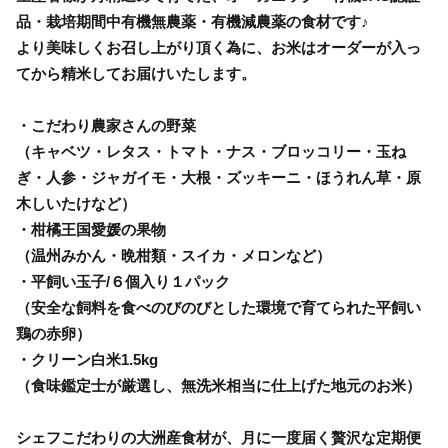
品・栽培期間中有機無農薬・有機減農薬の食材です♪
より美味しくお召し上がり頂く為に、お米はオーダーが入っ
てから精米してお届けいたします。
・こだわり農家さんの野菜
（キャベツ・レタス・トマト・ナス・ブロッコリー・玉ね
ぎ・人参・ジャガイモ・大根・ズッキーニ・ほうれん草・原
木しいたけなど）
・柑橘王国愛媛の果物
（温州みかん・晩柑類・スイカ・メロンなど）
・平飼い玉子/６個入り１パック
（安全な飼料を食べのびのびとした環境で育てられた平飼い
鶏の赤卵）
・クリーン白米1.5kg
（食味鑑定士が厳選し、無洗米相当に仕上げた地元のお米）
シェフこだわりの大洲産食材が、月に一度届く贅沢な定期便