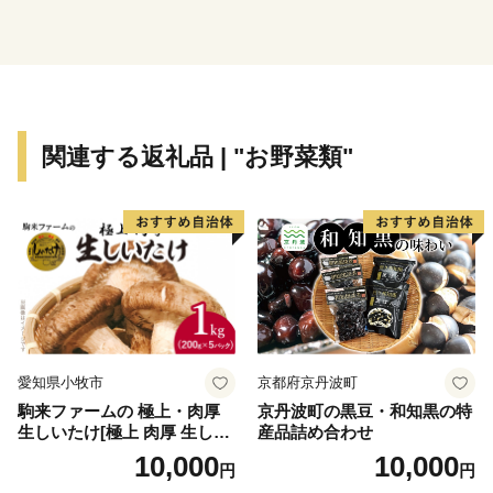
下町文化や市街地が広がっています。また下流域は、漁
港や肱川を使った物流の拠点として栄えた歴史があり、
「長浜大橋」などは往時を偲ばせるなど、多様な文化が
あるまちです。
関連する返礼品 | "お野菜類"
愛知県小牧市
京都府京丹波町
駒来ファームの 極上・肉厚
京丹波町の黒豆・和知黒の特
生しいたけ[極上 肉厚 生しい
産品詰め合わせ
たけ 生シイタケ 生椎茸 安心
10,000
10,000
円
円
安全 国産 採れたて 新鮮 きの