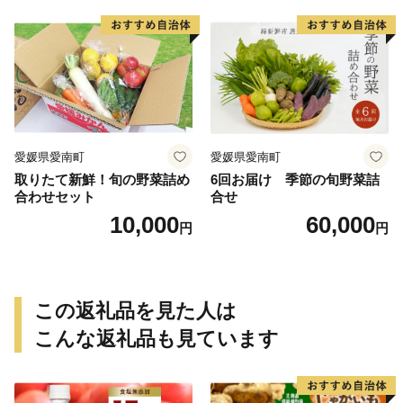
芋 冷やし焼き芋 やきいも 蜜
県 愛南町 青果市場
芋 ほしいも スイートポテト
いも天 サイズミックス 甘い
ねっとり 生芋 新芋 あんのう
いも 甘藷 べにはるか スイー
ツ 国産 糖度 産地直送 農家直
送 数量限定 21000円 愛媛 愛
南 ミッチーのおみかん畑
愛媛県愛南町
愛媛県愛南町
取りたて新鮮！旬の野菜詰め
6回お届け 季節の旬野菜詰
合わせセット
合せ
10,000
60,000
円
円
この返礼品を見た人は
こんな返礼品も見ています