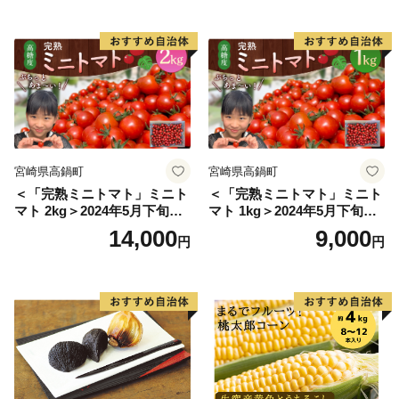
こ 野菜]
宮崎県高鍋町
宮崎県高鍋町
＜「完熟ミニトマト」ミニト
＜「完熟ミニトマト」ミニト
マト 2kg＞2024年5月下旬迄
マト 1kg＞2024年5月下旬迄
に順次出荷 野菜ソムリエサ
に順次出荷 野菜ソムリエサ
14,000
9,000
円
円
ミット アルル・リリカ共に
ミット アルル・リリカ共に
銀賞受賞！！(2023年11月開
銀賞受賞！！(2023年11月開
催)1回食べてみらんね？宮崎
催)1回食べてみらんね？宮崎
県 高鍋町産 産地直送 有機肥
県 高鍋町産 産地直送 有機肥
料使用 高糖度 西森農園
料使用 高糖度 西森農園