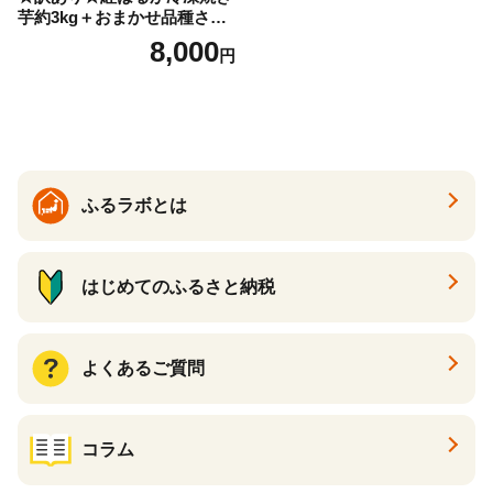
芋約3kg＋おまかせ品種さつ
まいも 合計約3.2kg｜さつ
8,000
円
まいも サツマイモ さつま芋
焼き芋 やきいも 冷凍 冷凍焼
き芋 訳あり 訳アリ 紅はるか
茨城県 行方市(EY-25)
ふるラボとは
はじめてのふるさと納税
よくあるご質問
コラム