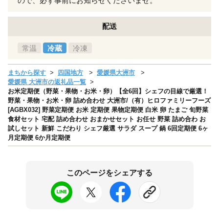
ので、必ず事前にお知らせくださいませ。
配送
常温
冷蔵
冷凍
まちから探す
四国地方
愛媛県大洲市
愛媛県 大洲市の返礼品一覧
お米定期便（野菜・果物・お米・卵）【全6回】シェフの目線で厳選！
野菜・果物・お米・卵 詰め合わせ 大洲市/（有）ヒロファミリーフーズ
[AGBX032] 野菜定期便 お米 定期便 果物定期便 白米 卵 たまご 旬野菜
食材セット 宅配 詰め合わせ おまかせセット お任せ 野菜 詰め合わ お
試しセット 新鮮 こだわり シェフ厳選 サラダ スープ 鍋 6回定期便 6ヶ
月定期便 6か月定期便
このページをシェアする