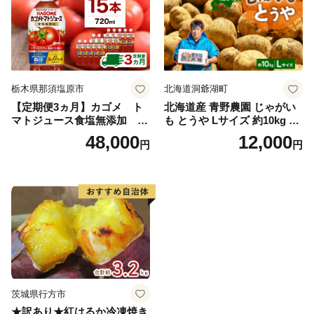
栃木県那須塩原市
北海道洞爺湖町
【定期便3ヵ月】カゴメ ト
北海道産 青野農園 じゃがい
マトジュース食塩無添加 72
も とうや Lサイズ 約10kg 20
0ml PET×15本 1ケース 毎月
26年10月初旬～12月下旬頃お
48,000
12,000
円
円
届く 3ヵ月 3回コース ns001-
届け 先行予約 北海道 ジャガ
005 【 KAGOME 野菜ジュー
イモ トウヤ 馬鈴薯 ポテト 芋
ス 】
いも イモ 黄色 旬 野菜 農作
物 産地直送 お取り寄せ 国産
茨城県行方市
★訳あり★紅はるか冷凍焼き