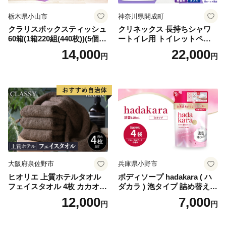
栃木県小山市
神奈川県開成町
クラリスボックスティッシュ
クリネックス 長持ちシャワ
60箱(1箱220組(440枚))(5個入
ートイレ用 トイレットペー
り×12セット)【1256759】
パー（ダブル）64ロール(8ロ
14,000
22,000
円
円
ール×8パック) 開成町 トイレ
ットペーパーダブル 日用品
国産 新生活 ダブル SDGs 備
蓄 防災 エコ 消耗品 生活雑貨
生活用品 無香料 トイレット
ペーパー ダブル といれっと
ぺーぱー トイレ クレシア ト
イレットペーパー [BDBH002
-1]
大阪府泉佐野市
兵庫県小野市
ヒオリエ 上質ホテルタオル
ボディソープ hadakara ( ハ
フェイスタオル 4枚 カカオ
ダカラ ) 泡タイプ 詰め替え 4
【タオル 泉州タオル 吸水 普
40ml×4袋 ボディーソープ 泡
12,000
7,000
円
円
段使い 無地 シンプル 日用品
ボディソープ 泡 日用品 消耗
ふわふわ ふかふか 家族 たお
品 バス用品 大容量 いい 匂い
る 一人暮らし】
ボディ 保湿 LION ライオン