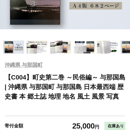
沖縄県 与那国町
【C004】町史第二巻 ～民俗編～ 与那国島
| 沖縄県 与那国町 与那国島 日本最西端 歴
史書 本 郷土誌 地理 地名 風土 風景 写真
25,000
寄付金額
在庫あり
円