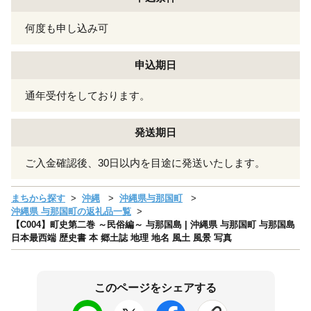
何度も申し込み可
申込期日
通年受付をしております。
発送期日
ご入金確認後、30日以内を目途に発送いたします。
まちから探す
沖縄
沖縄県与那国町
沖縄県 与那国町の返礼品一覧
【C004】町史第二巻 ～民俗編～ 与那国島 | 沖縄県 与那国町 与那国島
日本最西端 歴史書 本 郷土誌 地理 地名 風土 風景 写真
このページをシェアする