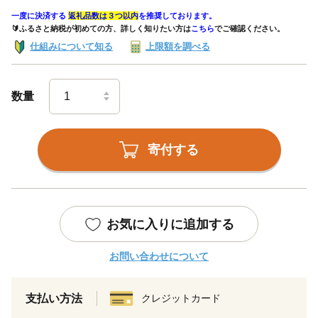
一度に決済する
返礼品数は３つ以内
を推奨しております。
🔰ふるさと納税が初めての方、詳しく知りたい方は
こちら
でご確認ください。
仕組みについて知る
上限額を調べる
数量
寄付する
お気に入りに追加する
お問い合わせについて
支払い方法
クレジットカード