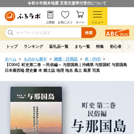
令和８年熊本地震 災害支援寄付受付について
上限額
お気に入り
カート
メニュー
検索
トップ
ランキング
返礼品一覧
まち一覧
特集
初心者ガイド
ホーム
ものから探す
雑貨・日用品
本・DVD
【C004】町史第二巻 ～民俗編～ 与那国島 | 沖縄県 与那国町 与那国島
日本最西端 歴史書 本 郷土誌 地理 地名 風土 風景 写真