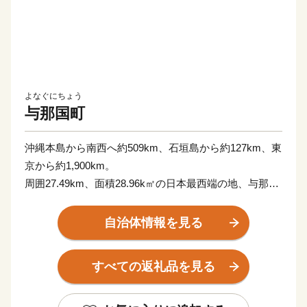
よなぐにちょう
与那国町
沖縄本島から南西へ約509km、石垣島から約127km、東
京から約1,900km。
周囲27.49km、面積28.96k㎡の日本最西端の地、与那国
島。
隣接する台湾とは、約111kmの距離にあり、年に数回、
自治体情報を見る
台湾の山並みが見えることもあります。
荒々しい波が打ち付ける断崖絶壁の景観は力強さがあ
すべての返礼品を見る
り、自然・文化・歴史すべてが八重山のどの島にもない
独特の雰囲気で訪れる人々を魅了しています。