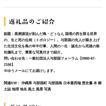
副題：黒潮源流が刻んだ島・どぅなん 国境の西を限る世界
の、生と死の位相（トポロジー）。与那国の先人が築き上げ
た生活文化を島の年中行事、人間の一生・誕生から死後の祭
祀儀礼まで、豊富な写真付きで紹介。
問い合わせ先：一般社団法人与那国フォーラム【0980-87-
2166】
※ゆうメールにてお届けします。
関連KW： 沖縄県 与那国町 与那国島 日本最西端 歴史書 本 郷
土誌 地理 地名 風土 風景 写真