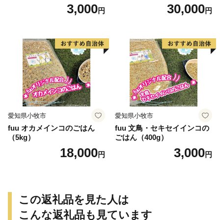
3,000
30,000
円
円
愛知県小牧市
愛知県小牧市
fuu オカメインコのごはん
fuu 文鳥・セキセイインコの
（5kg）
ごはん（400g）
18,000
3,000
円
円
この返礼品を見た人は
こんな返礼品も見ています