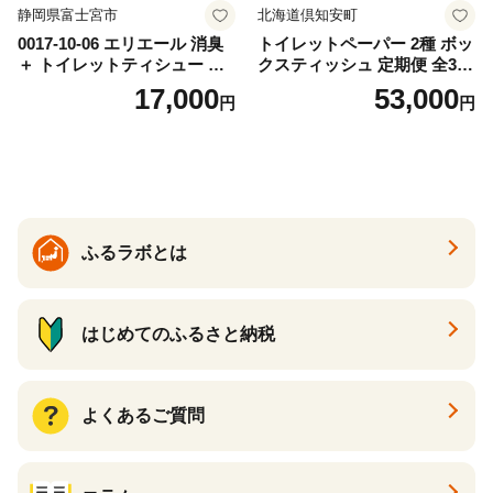
静岡県富士宮市
北海道倶知安町
0017-10-06 エリエール 消臭
トイレットペーパー 2種 ボッ
＋ トイレットティシュー し
クスティッシュ 定期便 全3
っかり香るフレッシュクリア
回 日本製 まとめ買い 防災
17,000
53,000
円
円
の香り ダブル 12ロール×6パ
常備品 日用雑貨 消耗品 生活
ック 72ロール 25m トイレ
必需品 大容量 備蓄 リサイク
ットペーパー パルプ100％ 消
ル ティッシュ ペーパー まと
臭 防臭 日用品 消耗品 備蓄
め買い 雑貨 倶知安町
ふるラボとは
はじめてのふるさと納税
よくあるご質問