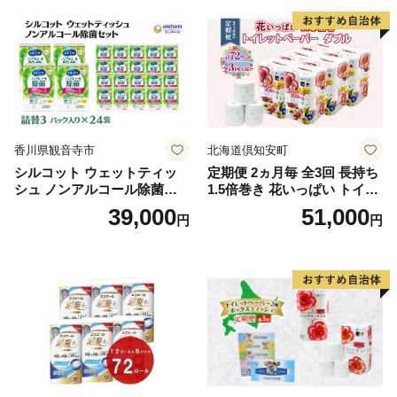
泡石鹸 石鹸 兵庫 兵庫県 小野
市
香川県観音寺市
北海道倶知安町
シルコット ウェットティッ
定期便 2ヵ月毎 全3回 長持ち
シュ ノンアルコール除菌詰
1.5倍巻き 花いっぱい トイレ
替（43枚×3P）×24袋 日用品
ットペーパー ダブル 45ｍ 計
39,000
51,000
円
円
おもちゃ 拭き取り 手拭き 外
72ロール 全18種 花柄 プリン
出時 お出かけ時 食事前 緑茶
ト ハーブ 香り付き 日本製 ま
カテキン配合
とめ買い 防災 常備品 ペーパ
ー 消耗品 備蓄 送料無料 北海
道 倶知安町 日用品