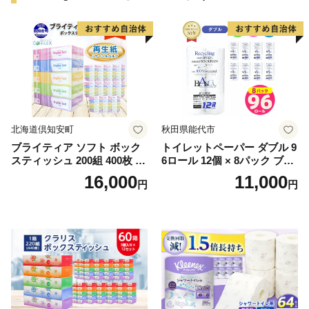
北海道倶知安町
秋田県能代市
ブライティア ソフト ボック
トイレットペーパー ダブル 9
スティッシュ 200組 400枚 60
6ロール 12個 × 8パック ブラ
箱 日本製 まとめ買い ティッ
ンカ 再生紙 100％ 芯あり 日
16,000
11,000
円
円
シュ リサイクル 長持 防災 常
用品 消耗品 無香料 生活用品
備品 日用雑貨 消耗品 生活必
備蓄 秋田県 能代市 送料無料
需品 備蓄 ペーパー 紙 北海道
《能代製紙》
倶知安町 日用品