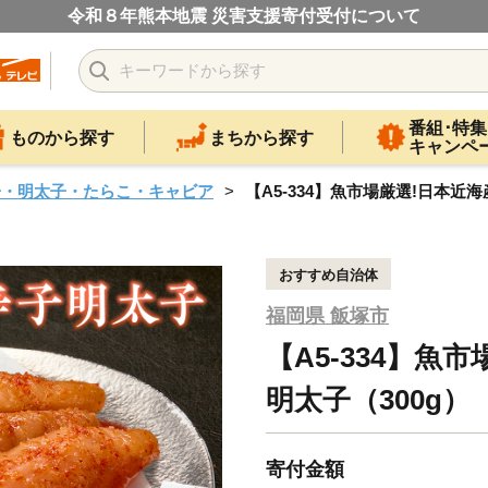
令和８年熊本地震 災害支援寄付受付について
番組･特集
ものから探す
まちから探す
キャンペ
子・明太子・たらこ・キャビア
【A5-334】魚市場厳選!日本近
おすすめ自治体
福岡県 飯塚市
【A5-334】魚
明太子（300g）
寄付金額