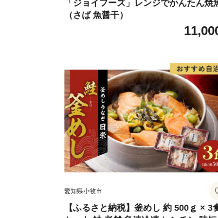
「ジョイフーズ」レンジでかんたん焼
（さば 魚醤干）
11,00
愛知県小牧市
【ふるさと納税】釜めし 約 500ｇ × 3