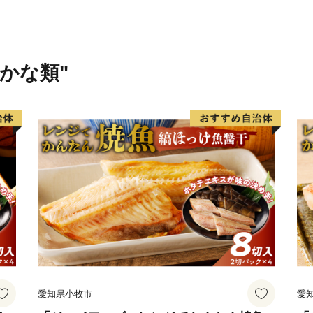
さかな類"
愛知県小牧市
愛