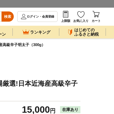
検索
ログイン・会員登録
上限額
お気に入り
カート
はじめての
ランキング
ーン
ふるさと納税
海産高級辛子明太子（300g）
市場厳選!日本近海産高級辛子
15,000
在庫あり
円