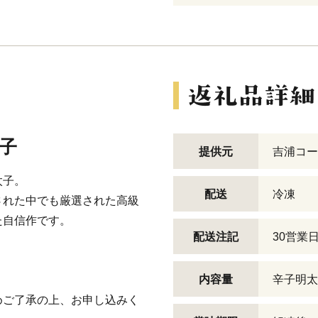
太子
提供元
吉浦コー
太子。
配送
冷凍
された中でも厳選された高級
た自信作です。
配送注記
30営業
内容量
辛子明太子
。
めご了承の上、お申し込みく