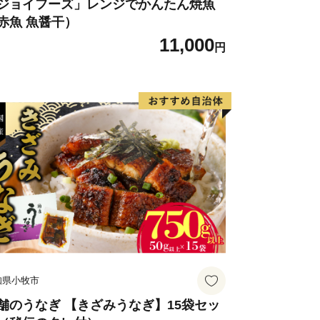
ジョイフーズ」レンジでかんたん焼魚
赤魚 魚醤干）
11,000
円
知県小牧市
舗のうなぎ 【きざみうなぎ】15袋セッ