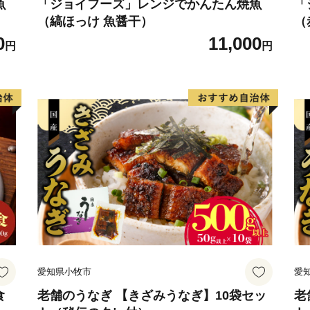
魚
「ジョイフーズ」レンジでかんたん焼魚
「
（縞ほっけ 魚醤干）
（
0
11,000
円
円
愛知県小牧市
愛
食
老舗のうなぎ 【きざみうなぎ】10袋セッ
老