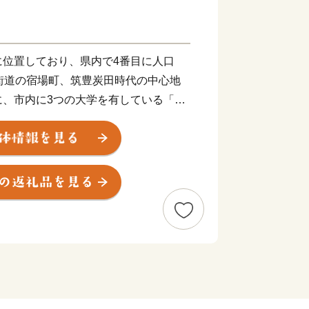
に位置しており、県内で4番目に人口
街道の宿場町、筑豊炭田時代の中心地
に、市内に3つの大学を有している「学
都市(けんこうとし)を目指し「まちづ
。
いします！