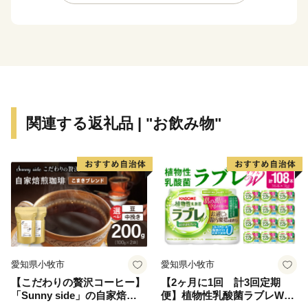
候に恵まれた環境の中で、市民は生涯にわたり心身とも
に健やかに暮らしています。
まちの将来像「出会い つながり みんなで育む自然豊
かなやさしいまち いとう」の実現を目指し、行ってみ
たい、住んでみたい、住んでいたいと感じてもらえるま
ちづくりを全員参加で取り組んでいます。
ふるさと納税を通じて伊東市の魅力を感じていただき、
関連する返礼品 | "お飲み物"
是非、伊東市へお越しください。
愛知県小牧市
愛知県小牧市
【こだわりの贅沢コーヒー】
【2ヶ月に1回 計3回定期
「Sunny side」の自家焙煎珈
便】植物性乳酸菌ラブレW