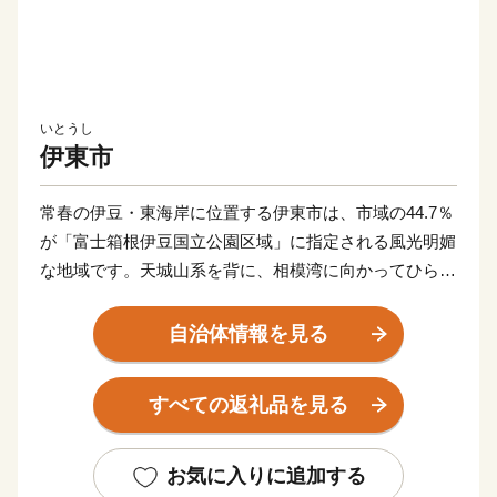
いとうし
伊東市
常春の伊豆・東海岸に位置する伊東市は、市域の44.7％
が「富士箱根伊豆国立公園区域」に指定される風光明媚
な地域です。天城山系を背に、相模湾に向かってひらけ
た美しい自然と豊かな山海の幸に恵まれた明るい温泉リ
ゾート地として多くの人を魅了しています。また、伊豆
自治体情報を見る
半島は２０１８年にユネスコ世界ジオパークに認定さ
れ、市内には大室山や城ケ崎祈願などのジオサイトが数
すべての返礼品を見る
多く点在しています。これだけの豊かな自然に囲まれて
いながら、首都圏まで新幹線を使えば約９０分というア
クセスの良さも魅力の一つです。四季を通じて温暖な気
お気に入りに追加する