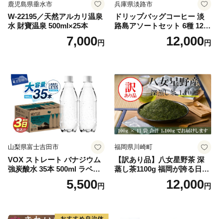
鹿児島県垂水市
兵庫県淡路市
W-22195／天然アルカリ温泉
ドリップバッグコーヒー 淡
水 財寶温泉 500ml×25本
路島アソートセット 6種 120
袋 飲み比べ コーヒー
7,000
12,000
円
円
山梨県富士吉田市
福岡県川崎町
VOX ストレート バナジウム
【訳あり品】八女星野茶 深
強炭酸水 35本 500ml ラベル
蒸し茶1100g 福岡が誇る日本
レス【富士吉田市限定カート
茶_ 訳アリ 常温 お茶 茶袋 常
5,500
12,000
円
円
ン】
備品 おちゃ ocha 茶葉 緑茶
飲料 飲み物 八女 茶 日本茶
深むし茶 深蒸し 訳あり お茶
っぱ tea 八女茶 お手軽 簡単