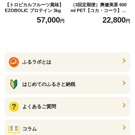
【トロピカルフルーツ風味】
（3回定期便）爽健美茶 600
EZOBOLIC プロテイン 3kg
ml PET【コカ・コーラ】ペ
ットボトル 1ケース(24本) 定
57,000
22,800
円
円
期便 3回(72本) セット お茶
カフェインゼロ ノンカフェ
イン ハトムギ ブレンド茶 宮
崎県 えびの市 送料無料
ふるラボとは
はじめてのふるさと納税
よくあるご質問
コラム