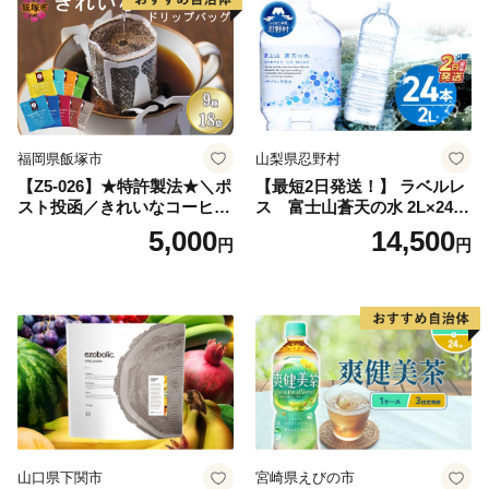
小分け お土産 お取り寄せ グ
ルメ 福岡 九州 福岡県 国産
日本 ふかむし茶 ふかむし 家
庭用 自宅用 ちゃ りょくちゃ
ふかむしちゃ 急須 甘み 川崎
町 送料無料
福岡県飯塚市
山梨県忍野村
【Z5-026】★特許製法★＼ポ
【最短2日発送！】 ラベルレ
スト投函／きれいなコーヒー
ス 富士山蒼天の水 2L×24本
ドリップバッグ9種セット(18
（4ケース）※離島不可 天然
5,000
14,500
円
円
袋)ゆうパケットでお届け！
水 ミネラルウォーター 水 ペ
ットボトル 2000ml バナジウ
ム天然水 飲料水 軟水 鉱水 国
産 シリカ ミネラル 美容 備蓄
防災 長期保存 富士山 山梨県
忍野村
山口県下関市
宮崎県えびの市