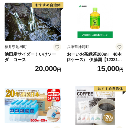
福井県池田町
兵庫県神河町
池田産サイダー！いけソー
おーいお茶緑茶280ml 48本
ダ コース
(2ケース) 伊藤園【123317
3】
20,000
15,000
円
円