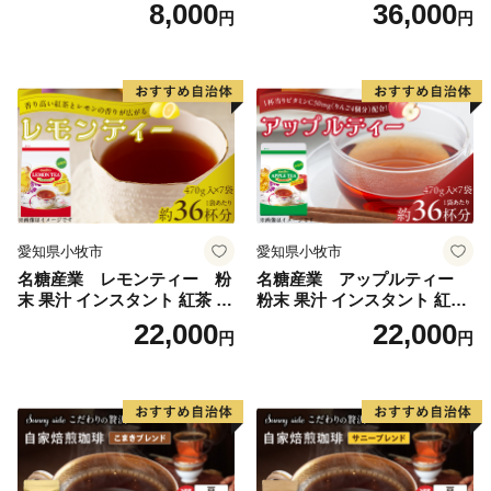
琲こまきブレンド（200g）
プレーン36本（計108本）
8,000
36,000
円
円
愛知県小牧市
愛知県小牧市
名糖産業 レモンティー 粉
名糖産業 アップルティー
末 果汁 インスタント 紅茶 ビ
粉末 果汁 インスタント 紅茶
タミンC 袋 ロングセラー 粉
ティー ビタミンC 袋 ロング
22,000
22,000
円
円
末飲料 粉末茶 簡単 手軽 ホッ
セラー 粉末飲料 粉末茶 簡単
ト アイス
手軽 ホット アイス