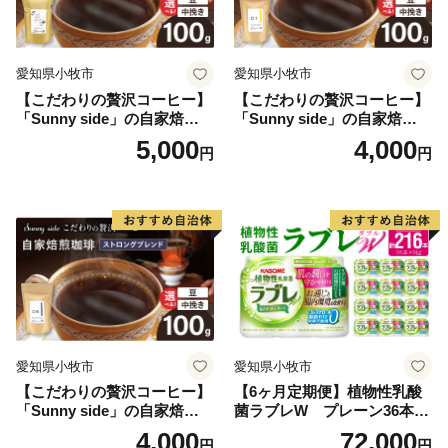
愛知県小牧市
愛知県小牧市
【こだわりの贅沢コーヒー】
【こだわりの贅沢コーヒー】
「Sunny side」の自家焙煎珈
「Sunny side」の自家焙煎珈
琲こまきブレンド（100g）
琲サニーブレンド（100g）
5,000
4,000
円
円
愛知県小牧市
愛知県小牧市
【こだわりの贅沢コーヒー】
【6ヶ月定期便】植物性乳酸
「Sunny side」の自家焙煎珈
菌ラブレW プレーン36本
琲ストロングブレンド（100
（計216本）
4,000
72,000
円
円