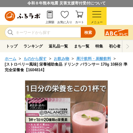
令和８年熊本地震 災害支援寄付受付について
上限額
お気に入り
カート
メニュー
検索
トップ
ランキング
返礼品一覧
まち一覧
特集
初心者ガイド
ホーム
ものから探す
お飲み物
果汁飲料・炭酸飲料
[ストロベリー風味] 栄養補助食品 ドリンク バランサー 170g 10杯分 準
完全栄養食【1604814】