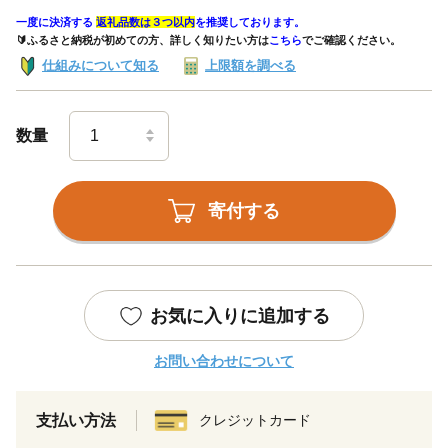
一度に決済する
返礼品数は３つ以内
を推奨しております。
🔰ふるさと納税が初めての方、詳しく知りたい方は
こちら
でご確認ください。
仕組みについて知る
上限額を調べる
数量
寄付する
お気に入りに追加する
お問い合わせについて
支払い方法
クレジットカード