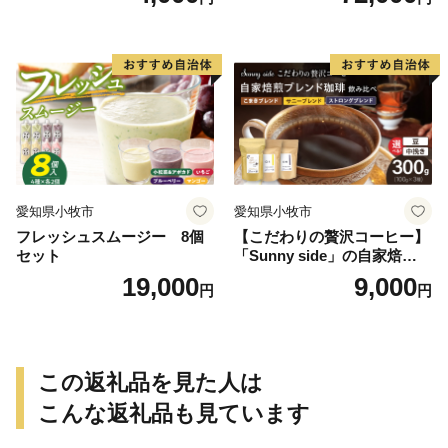
g）
愛知県小牧市
愛知県小牧市
フレッシュスムージー 8個
【こだわりの贅沢コーヒー】
セット
「Sunny side」の自家焙煎珈
琲ブレンド珈琲飲み比べセッ
19,000
9,000
円
円
ト（300g）
この返礼品を見た人は
こんな返礼品も見ています