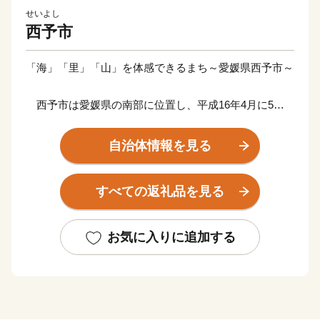
せいよし
西予市
「海」「里」「山」を体感できるまち～愛媛県西予市～
西予市は愛媛県の南部に位置し、平成16年4月に5つ
の町がひとつとなり、愛媛の地に産声を上げました。海
抜0mの臨海部から1,400mの山間部まで変化に富んだ地
自治体情報を見る
形を有し、平成25年に市内全域が「四国西予ジオパー
ク」として日本ジオパークに認定され、美しく豊かな自
すべての返礼品を見る
然環境・景観、その地で息づいてきた歴史と伝統文化を
誇るまちです。
このかけがえのない財産を大切に守り、「住む人が暮
お気に入りに追加する
らして安心を体感できるふるさと」であるよう、未来へ
輝く西予市づくりに全力で取り組んでまいります。