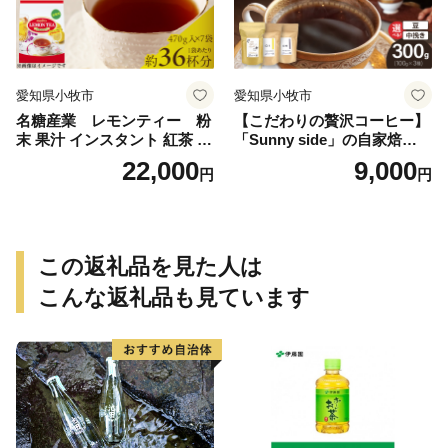
愛知県小牧市
愛知県小牧市
名糖産業 レモンティー 粉
【こだわりの贅沢コーヒー】
末 果汁 インスタント 紅茶 ビ
「Sunny side」の自家焙煎珈
タミンC 袋 ロングセラー 粉
琲ブレンド珈琲飲み比べセッ
22,000
9,000
円
円
末飲料 粉末茶 簡単 手軽 ホッ
ト（300g）
ト アイス
この返礼品を見た人は
こんな返礼品も見ています