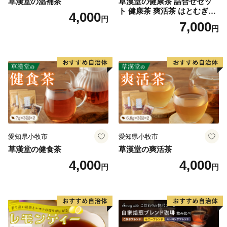
草漢堂の温補茶
草漢堂の健康茶 詰合せセッ
ト 健康茶 爽活茶 はとむぎ茶
4,000
円
温補茶 健食茶 和漢紅茶 お茶
7,000
円
愛知県小牧市
愛知県小牧市
草漢堂の健食茶
草漢堂の爽活茶
4,000
4,000
円
円