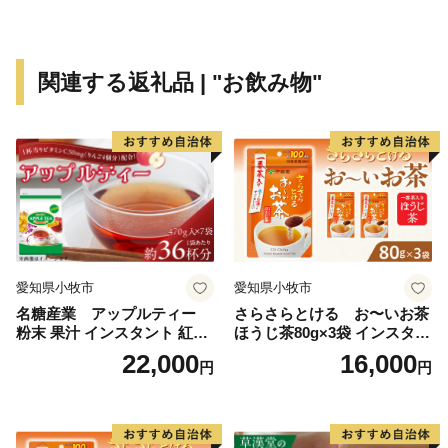
関連する返礼品 | "お飲み物"
愛知県小牧市
愛知県小牧市
名糖産業 アップルティー
さらさらとける お〜いお茶
粉末 果汁 インスタント 紅茶
ほうじ茶80g×3袋 インスタン
ティー ビタミンC 袋 ロング
トほうじ茶 粉末ほうじ茶 粉
22,000
16,000
円
円
セラー 粉末飲料 粉末茶 簡単
末茶 おーいお茶 粉末緑茶
手軽 ホット アイス