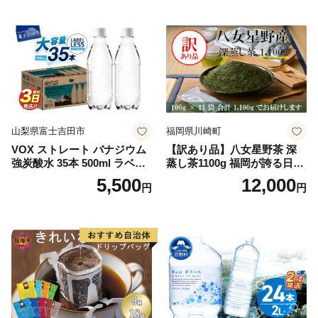
山梨県富士吉田市
福岡県川崎町
VOX ストレート バナジウム
【訳あり品】八女星野茶 深
強炭酸水 35本 500ml ラベル
蒸し茶1100g 福岡が誇る日本
レス【富士吉田市限定カート
茶_ 訳アリ 常温 お茶 茶袋 常
5,500
12,000
円
円
ン】
備品 おちゃ ocha 茶葉 緑茶
飲料 飲み物 八女 茶 日本茶
深むし茶 深蒸し 訳あり お茶
っぱ tea 八女茶 お手軽 簡単
小分け お土産 お取り寄せ グ
ルメ 福岡 九州 福岡県 国産
日本 ふかむし茶 ふかむし 家
庭用 自宅用 ちゃ りょくちゃ
ふかむしちゃ 急須 甘み 川崎
町 送料無料