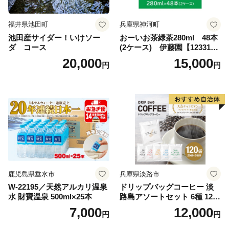
福井県池田町
兵庫県神河町
池田産サイダー！いけソー
おーいお茶緑茶280ml 48本
ダ コース
(2ケース) 伊藤園【123317
3】
20,000
15,000
円
円
鹿児島県垂水市
兵庫県淡路市
W-22195／天然アルカリ温泉
ドリップバッグコーヒー 淡
水 財寶温泉 500ml×25本
路島アソートセット 6種 120
袋 飲み比べ コーヒー
7,000
12,000
円
円