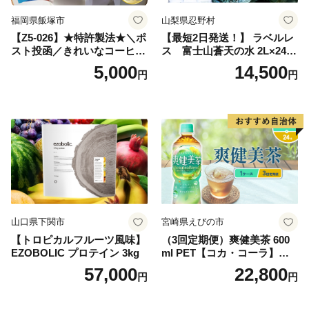
福岡県飯塚市
山梨県忍野村
【Z5-026】★特許製法★＼ポ
【最短2日発送！】 ラベルレ
スト投函／きれいなコーヒー
ス 富士山蒼天の水 2L×24本
ドリップバッグ9種セット(18
（4ケース）※離島不可 天然
5,000
14,500
円
円
袋)ゆうパケットでお届け！
水 ミネラルウォーター 水 ペ
ットボトル 2000ml バナジウ
ム天然水 飲料水 軟水 鉱水 国
産 シリカ ミネラル 美容 備蓄
防災 長期保存 富士山 山梨県
忍野村
山口県下関市
宮崎県えびの市
【トロピカルフルーツ風味】
（3回定期便）爽健美茶 600
EZOBOLIC プロテイン 3kg
ml PET【コカ・コーラ】ペ
ットボトル 1ケース(24本) 定
57,000
22,800
円
円
期便 3回(72本) セット お茶
カフェインゼロ ノンカフェ
イン ハトムギ ブレンド茶 宮