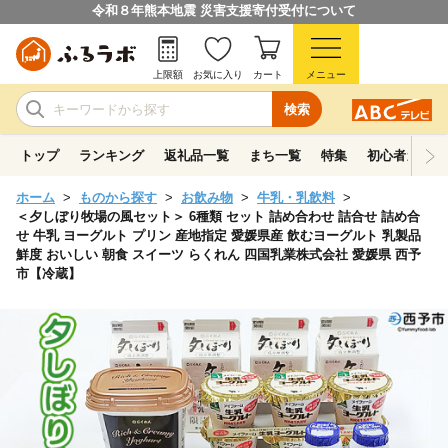
令和８年熊本地震 災害支援寄付受付について
上限額
お気に入り
カート
メニュー
検索
トップ
ランキング
返礼品一覧
まち一覧
特集
初心者ガイド
ホーム
ものから探す
お飲み物
牛乳・乳飲料
＜夕しぼり牧場の風セット＞ 6種類 セット 詰め合わせ 詰合せ 詰め合
せ 牛乳 ヨーグルト プリン 産地指定 愛媛県産 飲むヨーグルト 乳製品
鮮度 おいしい 朝食 スイーツ らくれん 四国乳業株式会社 愛媛県 西予
市【冷蔵】