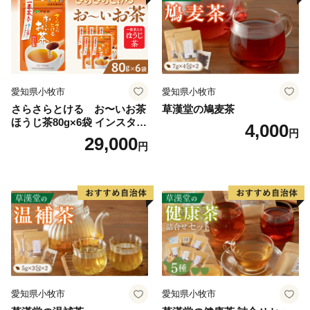
愛知県小牧市
愛知県小牧市
さらさらとける お〜いお茶
草漢堂の鳩麦茶
ほうじ茶80g×6袋 インスタン
4,000
円
トほうじ茶 粉末ほうじ茶 粉
29,000
円
末茶 おーいお茶 粉末緑茶
愛知県小牧市
愛知県小牧市