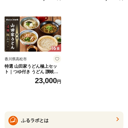
香川県高松市
特選 山田家うどん極上セッ
ト｜つゆ付き うどん 讃岐う
どん さぬきうどん 生麵 うど
23,000
円
んセット カレーうどん 生う
どん 食べ比べ 麺 麺類 ギフト
香川 香川県 高松
ふるラボとは