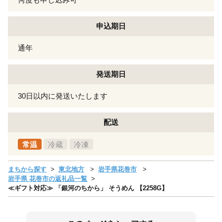
申込期日
通年
発送期日
30日以内に発送いたします
配送
常温
冷蔵
冷凍
まちから探す
東北地方
岩手県花巻市
岩手県 花巻市の返礼品一覧
≪ギフト対応≫ 「銀河のちから」 そうめん 【2258G】