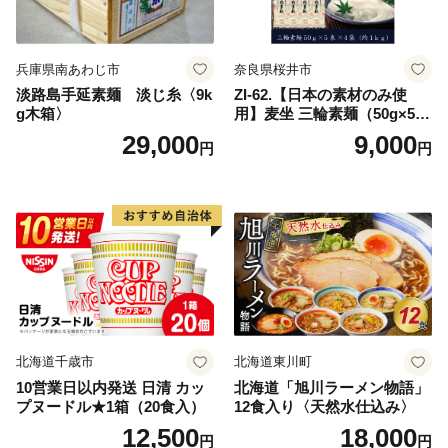
兵庫県南あわじ市
奈良県桜井市
淡路島手延素麺 淡じ糸〈9k
ZI-62.【日本の素材のみ使
g木箱〉
用】麦坐 三輪素麺（50g×5束
×4袋）
29,000
9,000
円
円
北海道千歳市
北海道東川町
10営業日以内発送 日清 カッ
北海道「旭川ラーメン物語」
プヌードル★1箱（20食入）
12食入り〈天然水仕込み〉
12,500
18,000
円
円