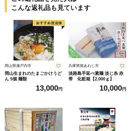
こんな返礼品も見ています
岡山県瀬戸内市
兵庫県南あわじ市
岡山生まれのたまごかけうど
淡路島手延べ素麺 淡じ糸 赤
ん 5個 麺類
帯 化粧箱【2,000ｇ】
13,000
10,000
円
円