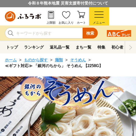
令和８年熊本地震 災害支援寄付受付について
上限額
お気に入り
カート
メニュー
検索
トップ
ランキング
返礼品一覧
まち一覧
特集
初心者ガイド
ホーム
ものから探す
麺類
そうめん
≪ギフト対応≫ 「銀河のちから」 そうめん 【2258G】