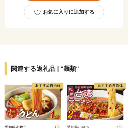
また、宮沢賢治や萬鉄五郎などの世界的に知られる先人
を輩出するとともに、早池峰神楽や鹿踊りなどの郷土芸
お気に入りに追加する
能、日本三大杜氏のひとつ南部杜氏、さき織り、ホーム
スパン等の優れた技術が多く伝えられています。さら
に、岩手県内唯一の花巻空港があり、東北新幹線新花巻
駅や東北自動車道、東北横断自動車道などの高速交通網
が整備されるなど、北東北の高速交通網の結節点という
極めて恵まれた拠点性を有しています。
関連する返礼品 | "麺類"
愛知県小牧市
愛知県小牧市