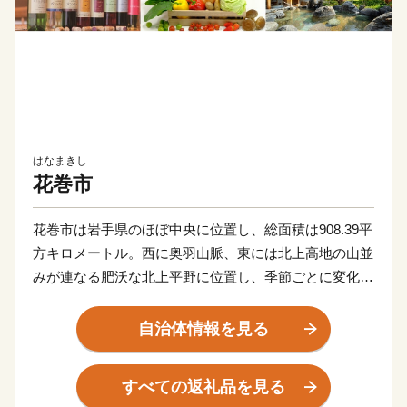
はなまきし
花巻市
花巻市は岩手県のほぼ中央に位置し、総面積は908.39平
方キロメートル。西に奥羽山脈、東には北上高地の山並
みが連なる肥沃な北上平野に位置し、季節ごとに変化に
富んだ自然風景が広がる美しいまちです。
市の西部には、奥羽山脈の渓谷沿いに湧き出る花巻温泉
自治体情報を見る
郷があります。周辺は県立自然公園に指定され、立ちの
ぼる湯けむりと深山の緑、目の前を流れる清流が、情緒
すべての返礼品を見る
豊かな風景を醸し出します。