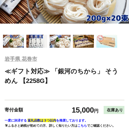
岩手県 花巻市
≪ギフト対応≫ 「銀河のちから」 そう
めん 【2258G】
15,000
寄付金額
在庫あり
円
一度に決済する
返礼品数は３つ以内
を推奨しております。
🔰ふるさと納税が初めての方、詳しく知りたい方は
こちら
でご確認ください。