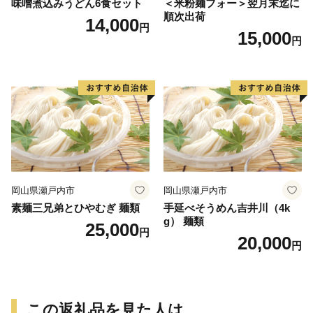
味噌煮込みうどん6食セット
＜米粉麺フォー＞翌月末迄に
順次出荷
14,000
円
15,000
円
岡山県瀬戸内市
岡山県瀬戸内市
素麺三兄弟とひやむぎ 麺類
手延べそうめん吉井川（4k
g） 麺類
25,000
円
20,000
円
この返礼品を見た人は