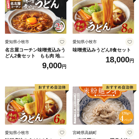
愛知県小牧市
愛知県小牧市
名古屋コーチン味噌煮込みう
味噌煮込みうどん8食セット
どん2食セット もも肉 地鶏
18,000
円
味噌うどん
9,000
円
愛知県小牧市
宮崎県高鍋町