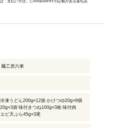
品は「支払い方法」にAmazonPAYの記載がある返礼品
 麺工房六車
凍うどん200g×12袋 かけつゆ20g×9袋
0g×3袋 味付きつね100g×3枚 味付肉
袋 エビ天ぷら45g×3尾