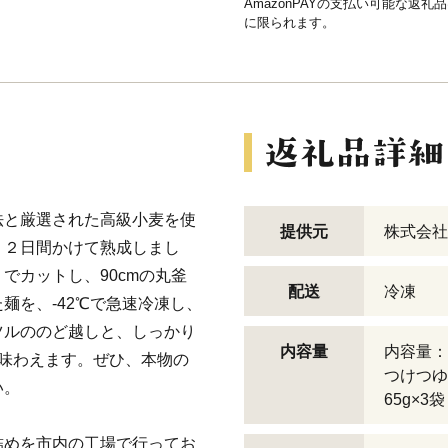
AmazonPAYの支払い可能な返礼
に限られます。
法と厳選された高級小麦を使
提供元
株式会社
、２日間かけて熟成しまし
でカットし、90cmの丸釜
配送
冷凍
麺を、-42℃で急速冷凍し、
ツルののど越しと、しっかり
内容量
内容量：冷
味わえます。ぜひ、本物の
つけつゆ2
い。
65g×3
詰めを市内の工場で行ってお