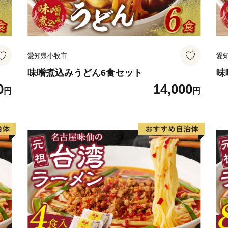
愛知県小牧市
愛
味噌煮込みうどん6食セット
味
0
14,000
円
円