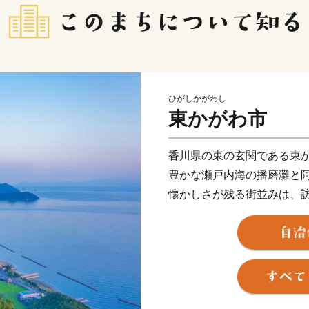
ひがしかがわし
東かがわ市
香川県の東の玄関である東
豊かな瀬戸内海の播磨灘と
懐かしさが残る街並みは、
い笑顔で出迎えてくれる人
また、日本で初めてハマチ
祥地としても知られており
アの90パーセント以上を占
界から絶大な信頼を得てい