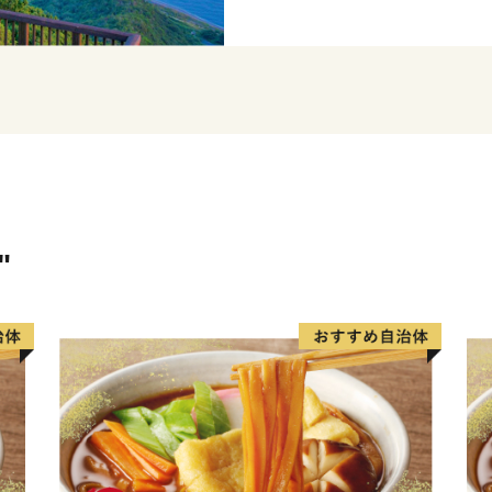
り、作り続けられている和
然環境豊かな市です。
東かがわ市では、自然豊か
で作られた自慢の逸品をお
いただいたご寄付は、子ど
承のためなどに有効に使わ
"