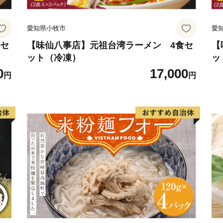
愛知県小牧市
愛
食セ
【味仙八事店】元祖台湾ラーメン 4食セ
【
ット（冷凍）
ッ
0
17,000
円
円