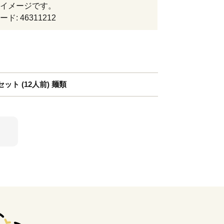
イメージです。
ド: 46311212
ト (12人前) 麺類