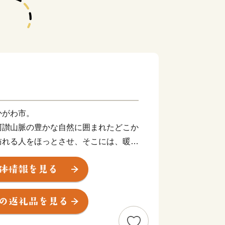
かがわ市。
阿讃山脈の豊かな自然に囲まれたどこか
訪れる人をほっとさせ、そこには、暖か
たちが住んでいます。
の養殖に成功し、全国のハマチ養殖発
、地場産業である手袋生産は、全国シェ
めており、そこで作られる手袋は、各
ます。今もなお、昔からの伝統製法を守