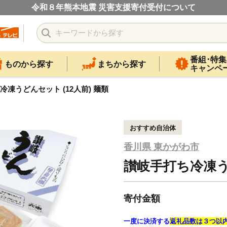
令和８年熊本地震 災害支援寄付受付について
番組･特集
ものから探す
まちから探す
キャンペ
冷凍うどんセット (12人前) 麺類
おすすめ自治体
香川県 東かがわ市
讃岐手打ち冷凍うど
寄付金額
一度に決済する
返礼品数は３つ以