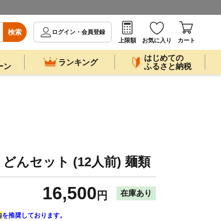
検索
ログイン・会員登録
上限額
お気に入り
カート
はじめての
ランキング
ーン
ふるさと納税
んセット (12人前) 麺類
16,500
在庫あり
円
内
を推奨しております。