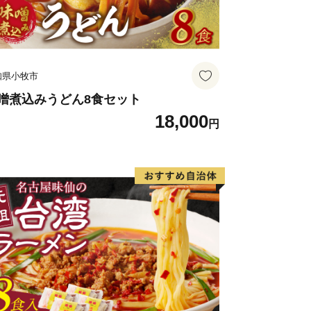
知県小牧市
噌煮込みうどん8食セット
18,000
円