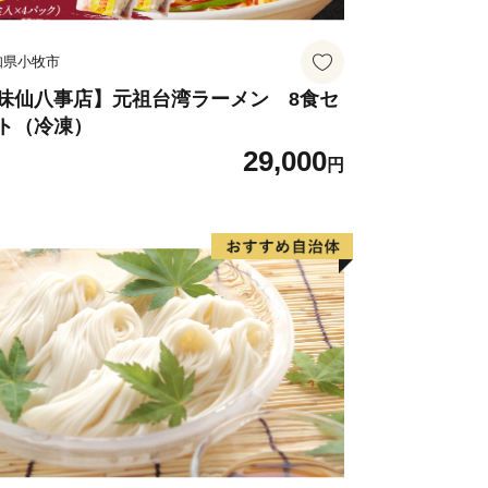
知県小牧市
味仙八事店】元祖台湾ラーメン 8食セ
ト（冷凍）
29,000
円