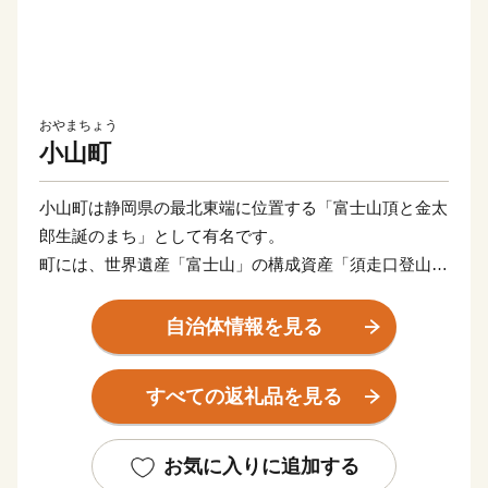
おやまちょう
小山町
小山町は静岡県の最北東端に位置する「富士山頂と金太
郎生誕のまち」として有名です。
町には、世界遺産「富士山」の構成資産「須走口登山
道」と「冨士浅間神社」があり、富士山からの湧き水が
豊富なため、わさびや稲作の生産が盛んで、町内には美
自治体情報を見る
しい水田が広がっています。
童謡にも歌われる「足柄山の金太郎」の誕生の地として
すべての返礼品を見る
も知られ、ゆかりの史跡も数多く残り、歴史ある町でも
あります。
その他にも日本さくら名所百選に選ばれた「冨士霊園の
お気に入りに追加する