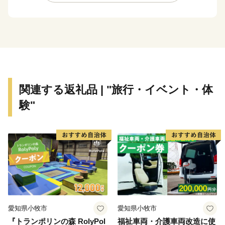
桜」、日本最大のレーシングコース「富士スピードウェ
イ」などを有しており、例年多くの観光客で賑わいま
す。
返礼品には、豊かな自然の恵を中心に町の魅力を感じて
いただけるもの多数取り揃えましたので、この機会にぜ
ひお楽しみください！
関連する返礼品 | "旅行・イベント・体
ふるさと納税を通じて、本町の良さを少しでも感じてい
験"
ただければ幸いです。
皆さまのご厚意は、本町のまちづくりに活用させていた
だきますので、これからもご支援賜りますようお願い申
し上げます。
愛知県小牧市
愛知県小牧市
『トランポリンの森 RolyPol
福祉車両・介護車両改造に使