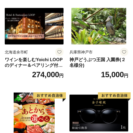
北海道余市町
兵庫県神戸市
ワインを楽しむYoichi LOOP
神戸どうぶつ王国 入園券(２
のディナー＆ペアリング付宿
名様分)
泊プラン＜デラックスツイン
274,000
15,000
円
円
＞