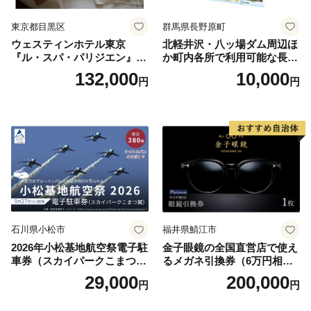
東京都目黒区
群馬県長野原町
ウェスティンホテル東京
北軽井沢・八ッ場ダム周辺ほ
『ル・スパ・パリジエン』選
か町内各所で利用可能な長野
べるボディセラピー90分/1名
原町ふるさと感謝券（3,000
132,000
10,000
円
円
円分）【トラベル 観光 旅行
お土産 群馬県 長野原町 北軽
井沢】
石川県小松市
福井県鯖江市
2026年小松基地航空祭電子駐
金子眼鏡の全国直営店で使え
車券（スカイパークこまつ
るメガネ引換券（6万円相
翼） 駐車場 シャトルバスの
当） Platinum
29,000
200,000
円
円
りばすぐ 石川県 小松市