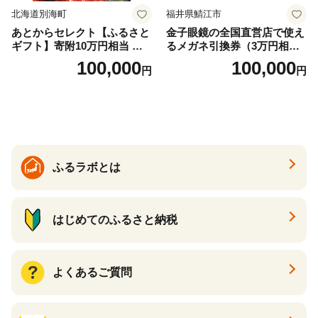
北海道別海町
福井県鯖江市
あとからセレクト【ふるさと
金子眼鏡の全国直営店で使え
ギフト】寄附10万円相当 あ
るメガネ引換券（3万円相
とから選べる！ ギフト いく
当） Bronze
100,000
100,000
円
円
ら ほたて 海鮮 牛肉 別海町
ケーキ アイス （ 後から 選べ
る カタログ カタログポイン
ト カタログギフト あとから
カタログ あとからカタログ
ポイント あとからカタログ
ギフト ふるさと納税 ）
ふるラボとは
はじめてのふるさと納税
よくあるご質問