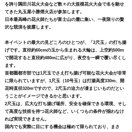
を誇り隅田川花火大会など数々の大規模花火大会で名を馳せ
てきた丸玉屋小勝煙火店が参加します。
日本最高峰の花火師たちが富士山の麓に集い、一夜限りの贅
沢な競演を披露します。
本イベントの最大の見どころのひとつが、「2尺玉」の打ち揚
げです。直径約60cmの玉から生まれる大輪は、上空約500m
で開花すると直径約480mに広がり、夜空を一瞬で覆い尽くし
ます。
首都圏都市部では1尺玉でさえ打ち揚げ可能な花火大会が非常
に限られていますが、1尺玉（10号玉）は打揚高度330m、開
花時直径320mですので、2尺玉の迫力が凄まじいものだとい
うことがイメージできるかと思います。
2尺玉は、広大な打ち揚げ場所、安全を確保できる環境、そし
て高度な技術を持つ花火師など、いくつもの条件が揃わなけ
れば実現できません。
国内でも実際に目にする機会は極めて限られており、まさ