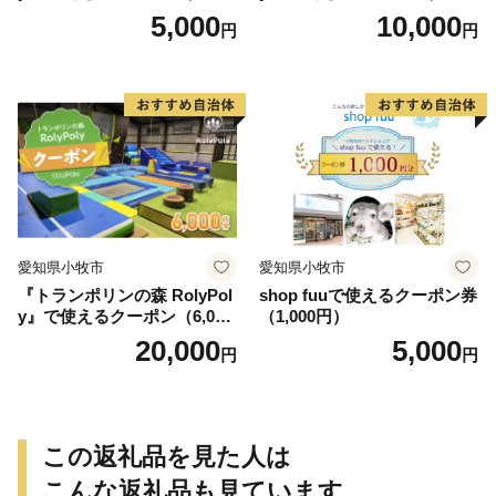
円）
円）
5,000
10,000
円
円
愛知県小牧市
愛知県小牧市
『トランポリンの森 RolyPol
shop fuuで使えるクーポン券
y』で使えるクーポン（6,000
（1,000円）
円）
20,000
5,000
円
円
この返礼品を見た人は
こんな返礼品も見ています