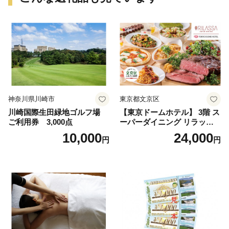
神奈川県川崎市
東京都文京区
川崎国際生田緑地ゴルフ場
【東京ドームホテル】 3階 ス
ご利用券 3,000点
ーパーダイニング リラッサ
ランチブッフェ お食事券 大
10,000
24,000
円
円
人1名様分 関東 東京 ご利用
券 ランチ 昼食 食事券 レスト
ラン ブッフェ 東京都 お食事
券