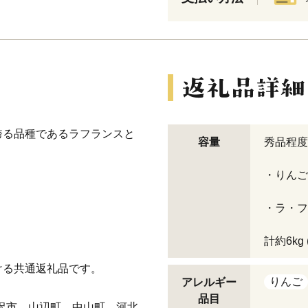
誇る品種であるラフランスと
容量
秀品程度
。
・りんご 
・ラ・フラ
計約6kg 
ける共通返礼品です。
りんご
アレルギー
品目
沢市、山辺町、中山町、河北