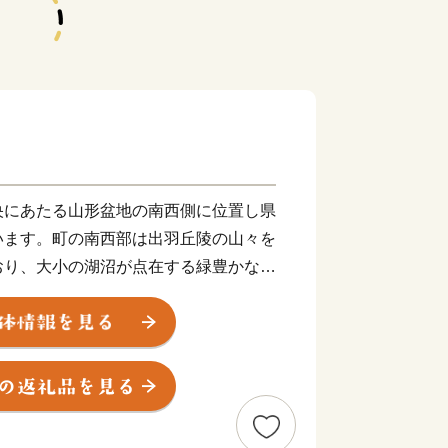
央にあたる⼭形盆地の南⻄側に位置し県
います。町の南⻄部は出⽻丘陵の⼭々を
おり、⼤小の湖沼が点在する緑豊かな森
景観をつくりだしています。町の北東部
流れる須川に向かってなだらかな東傾斜
では盆地特有の寒暖差や肥沃な土壌を活
んとなっています。