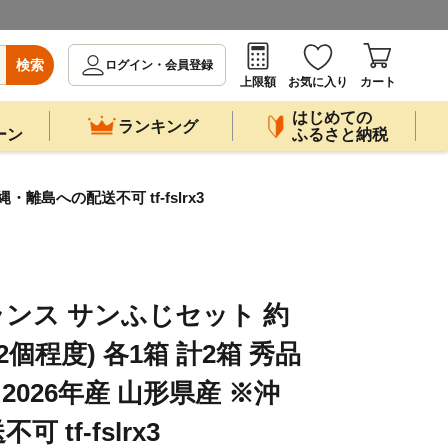
検索
ログイン・会員登録
上限額
お気に入り
カート
はじめての
ランキング
ーン
ふるさと納税
・離島への配送不可 tf-fslrx3
ンス サンふじセット 約
~12個程度) 各1箱 計2箱 秀品
2026年産 山形県産 ※沖
tf-fslrx3