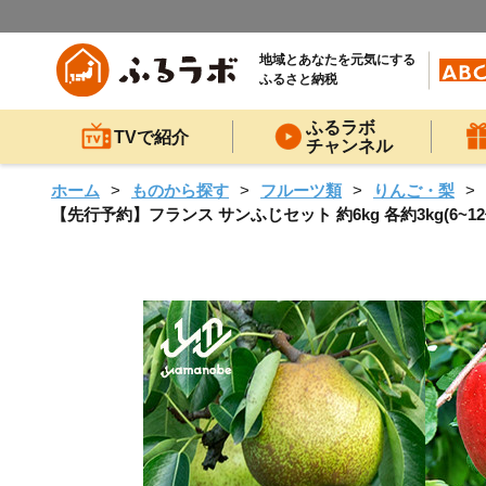
地域とあなたを元気にする
ふるさと納税
ふるラボ
TVで紹介
チャンネル
ホーム
ものから探す
フルーツ類
りんご・梨
【先行予約】フランス サンふじセット 約6kg 各約3kg(6~12個