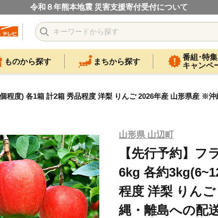
令和８年熊本地震 災害支援寄付受付について
番組･特集
ものから探す
まちから探す
キャンペ
程度) 各1箱 計2箱 秀品程度 洋梨 りんご 2026年産 山形県産 ※沖縄
山形県 山辺町
【先行予約】フラ
6kg 各約3kg(6
程度 洋梨 りんご 
縄・離島への配送不可 