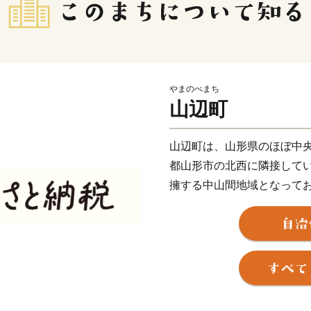
やまのべまち
山辺町
山辺町は、⼭形県のほぼ中
都⼭形市の北⻄に隣接して
擁する中⼭間地域となって
林や湧⽔などが美しい⾃然
は市街地を形成し、南北に
となっており、市街地周辺
かした稲作や果樹栽培が盛