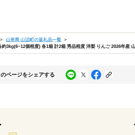
山形県 山辺町の返礼品一覧
kg(6~12個程度) 各1箱 計2箱 秀品程度 洋梨 りんご 2026年産 山
このページをシェアする