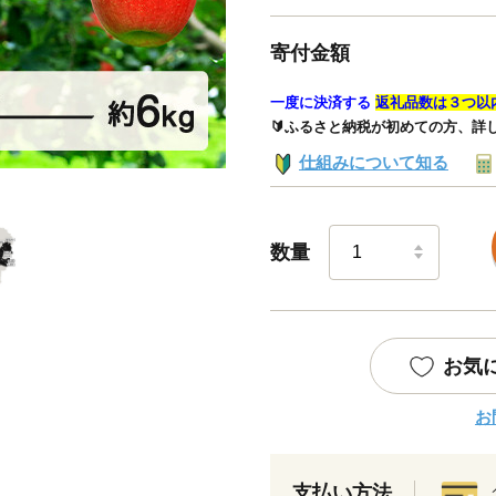
寄付金額
一度に決済する
返礼品数は３つ以
🔰ふるさと納税が初めての方、詳
仕組みについて知る
数量
お気
お
支払い方法