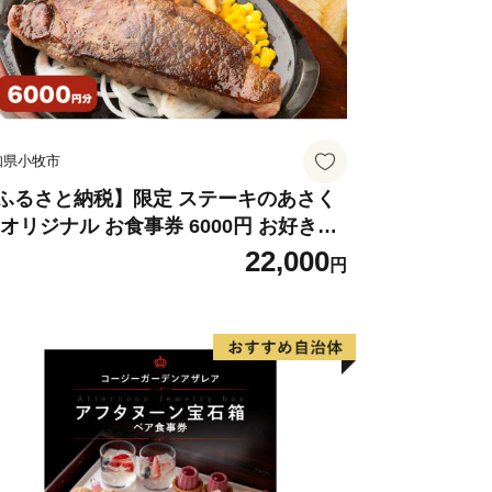
知県小牧市
ふるさと納税】限定 ステーキのあさく
 オリジナル お食事券 6000円 お好きな
ニュー 好きなだけ コーンスープ カレー
22,000
円
ラダ プリン ソフトクリーム デザート
知県 小牧店 小牧市 チケット 送料無料