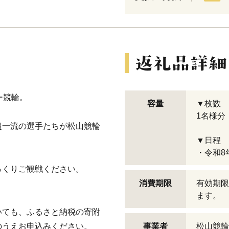
ー競輪。
容量
▼枚数
1名様分
超一流の選手たちが松山競輪
▼日程
・令和8年
っくりご観戦ください。
消費期限
有効期限
ます。
いても、ふるさと納税の寄附
のうえお申込みください。
事業者
松山競輪