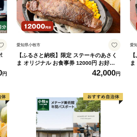
愛知県小牧市
愛
ポ
【ふるさと納税】限定 ステーキのあさく
【
ま オリジナル お食事券 12000円 お好き
ま
なメニュー 好きなだけ コーンスープ カレ
メ
0
42,000
円
円
ー サラダ プリン ソフトクリーム デザー
サ
ト 愛知県 小牧店 小牧市 チケット 送料無
愛
料