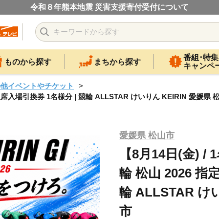
令和８年熊本地震 災害支援寄付受付について
番組･特集
ものから探す
まちから探す
キャンペ
の他イベントやチケット
定席入場引換券 1名様分 | 競輪 ALLSTAR けいりん KEIRIN 愛媛県 
愛媛県 松山市
【8月14日(金) 
輪 松山 2026 
輪 ALLSTAR け
市