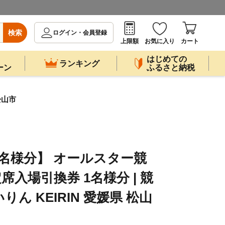
検索
ログイン・会員登録
上限額
お気に入り
カート
はじめての
ランキング
ーン
ふるさと納税
松山市
/ 1名様分】 オールスター競
指定席入場引換券 1名様分 | 競
いりん KEIRIN 愛媛県 松山