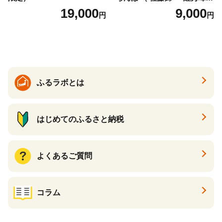
） ご家庭用 M以上 700g 【20
19,000
9,000
円
円
26年6月下旬から7月上旬発
送】 山形県 果物 フルーツ 初
夏 夏 送料無料
ふるラボとは
はじめてのふるさと納税
よくあるご質問
コラム