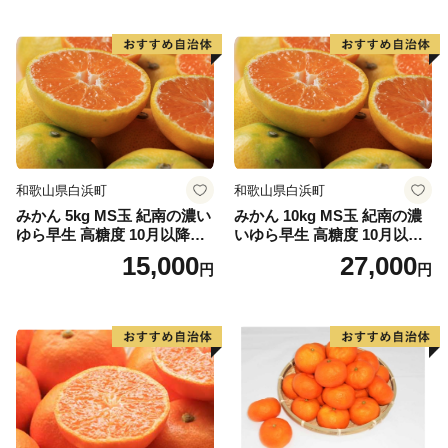
心として、花卉のハウス栽培等が。漁業では、岩礁地帯
の伊勢エビ等を対象とした刺し網漁業とアワビ、トコブ
シ、海草等の採貝漁業がおこなわれ、沖合ではイサキ、
タイ等を対象とした一本釣りやイワシ等を対象とした敷
き網（棒受け網）漁業、タチウオ、フグ等を対象とした
延べ縄漁業など、農林水産業が盛んな町です。
和歌山県白浜町
和歌山県白浜町
【印南祭り】
みかん 5kg MS玉 紀南の濃い
みかん 10kg MS玉 紀南の濃
印南町を祭り一色に染める「印南祭り」。毎年10月2
ゆら早生 高糖度 10月以降発
いゆら早生 高糖度 10月以降
日、日高地方の秋祭りのトップを切って行われる、宇杉
送 マルチ被覆栽培
発送 マルチ被覆栽培
15,000
27,000
円
円
八幡と山口八幡両神社の合同秋季祭礼です。
宇杉八幡神社の祭礼は4台の屋台と神輿が勢いよく印南
川に飛び込み、祭装束の男衆が肩まで水につかりながら
川を渡る勇ましい祭り。一方の山口八幡神社の祭礼は6
台の屋台と神輿が登場。屋台をぶつけ合いながら印南港
まで御渡、浜辺では雑賀踊りや奴踊り、獅子舞が奉納さ
れます。