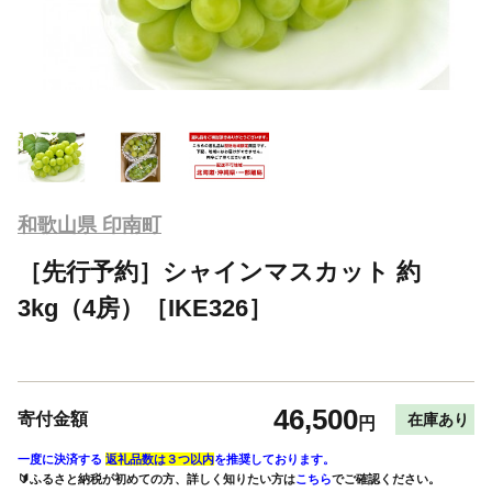
和歌山県 印南町
［先行予約］シャインマスカット 約
3kg（4房）［IKE326］
46,500
寄付金額
在庫あり
円
一度に決済する
返礼品数は３つ以内
を推奨しております。
🔰ふるさと納税が初めての方、詳しく知りたい方は
こちら
でご確認ください。