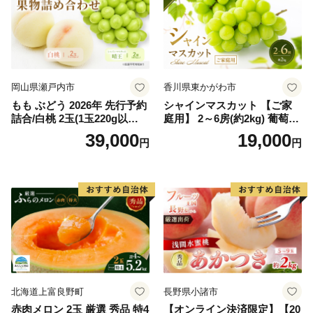
岡山県瀬戸内市
香川県東かがわ市
もも ぶどう 2026年 先行予約
シャインマスカット 【ご家
詰合/白桃 2玉(1玉220g以
庭用】 2～6房(約2kg) 葡萄 ぶ
上)・シャインマスカット 晴
どう ブドウ フルーツ 果物 く
39,000
19,000
円
円
王 2房(1房480g以上) 化粧箱
だもの 果実 旬の果物 旬のフ
入り 岡山県産 国産 フルーツ
ルーツ 香川 香川県 東かがわ
果物 ギフト
市
北海道上富良野町
長野県小諸市
赤肉メロン 2玉 厳選 秀品 特4
【オンライン決済限定】【20