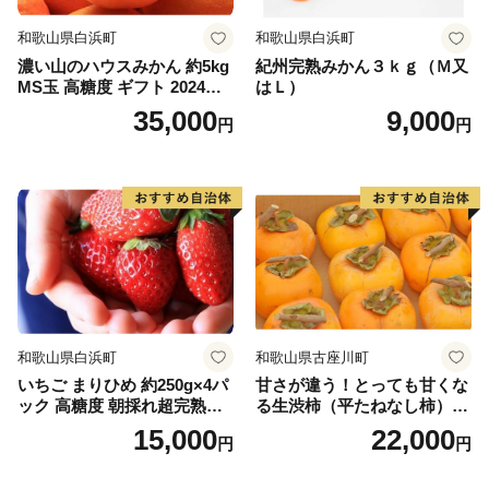
和歌山県白浜町
和歌山県白浜町
濃い山のハウスみかん 約5kg
紀州完熟みかん３ｋｇ（Ｍ又
MS玉 高糖度 ギフト 2024年7
はＬ）
月以降発送分
35,000
9,000
円
円
和歌山県白浜町
和歌山県古座川町
いちご まりひめ 約250g×4パ
甘さが違う！とっても甘くな
ック 高糖度 朝採れ超完熟ま
る生渋柿（平たねなし柿）吊
りひめ 1月以降発送分
るし柿用 T字枝or吊るしクリ
15,000
22,000
円
円
ップ付約4.5～5kg 約24～30
個＜2026年10月中旬～順次発
送＞-Ted【art016B】