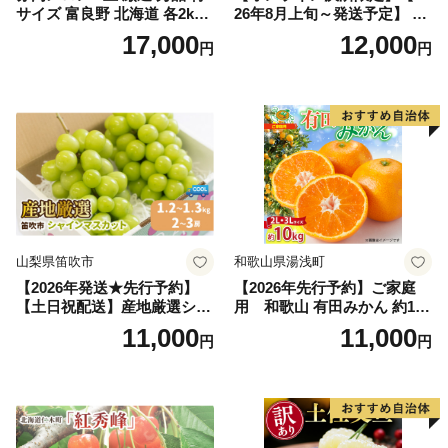
サイズ 富良野 北海道 各2kg
26年8月上旬～発送予定】 先
～2.6kg 2玉 セット ファーム
行予約 「浅間水蜜桃プレミ
17,000
12,000
円
円
富良野 メロン めろん 果物 く
アム」 もも あかつき 秀品 約
だもの フルーツ デザート 旬
2kg 5～9玉 贈答品 ふるさと
の果物 旬のフルーツ
納税 果物 桃 フルーツ モモ
果肉 長野県産 小諸市
山梨県笛吹市
和歌山県湯浅町
【2026年発送★先行予約】
【2026年先行予約】ご家庭
【土日祝配送】産地厳選シャ
用 和歌山 有田みかん 約10k
インマスカット1.2kg～1.3kg
g (2L、3Lサイズ)【湯浅町】
11,000
11,000
円
円
（2房～3房）※沖縄・離島配
_ZJ6079
送不可※ 106-003-sku02-26y
｜シャインマスカット 発送
笛吹市 山梨県 フルーツ 果物
ぶどう 葡萄 大粒 シャインマ
スカット おすすめ シャイン