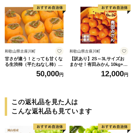
和歌山県古座川町
和歌山県古座川町
甘さが違う！とっても甘くな
【訳あり】2S～3Lサイズお
る生渋柿（平たねなし柿）吊
まかせ！有田みかん 10kg+2k
るし柿用 T字枝or吊るしクリ
g保証分 11月から12月下旬ま
50,000
12,000
円
円
ップ付約14.5～15kg 約60～
でに順次発送致します。 / 訳
90個＜2026年10月中旬～11
ありみかん 有田みかん みか
月上旬ごろ順次発送＞Ted【a
ん ミカン 蜜柑 柑橘 温州みか
rt015B】
ん 和歌山 ご家庭用
この返礼品を見た人は
こんな返礼品も見ています