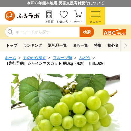
令和８年熊本地震 災害支援寄付受付について
上限額
お気に入り
カート
メニュー
検索
トップ
ランキング
返礼品一覧
まち一覧
特集
初心者ガイド
ホーム
ものから探す
フルーツ類
ぶどう
［先行予約］シャインマスカット 約3kg（4房）［IKE326］