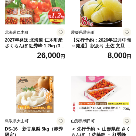
マスカット 贈答 ギフト 産地
笛吹市 シャインマスカット
笛吹 葡萄 国産 ぶどう 人気
国産 1.2kg 先行｜
北海道仁木町
愛媛県愛南町
2027年発送 北海道 仁木町産
【先行予約：2026年12月中旬
さくらんぼ 紅秀峰 1.2kg (300
～発送】 訳あり 土佐 文旦 8k
g×4パック) Lサイズ以上 旬
g (Mサイズ以上サイズミック
26,000
8,000
円
円
桜桃 産地直送 サクランボ チ
ス) 8000円 わけあり ぶんた
ェリー フルーツ 果物 果物類
ん みかん mikan 蜜柑 ミカン
仁木町 仁木 [松山商店]
土佐文旦 家庭用 産地直送 国
産 農家直送 期間限定 特産品
サイズミックス くらもとフ
ァーム 愛南町 愛媛県
鳥取県大山町
山形県朝日町
DS-16 新甘泉梨 5kg（赤秀
＜ 先行予約 ＞ 山形県産 さく
限定）
らんぼ （ 佐藤錦 ・ 紅秀峰