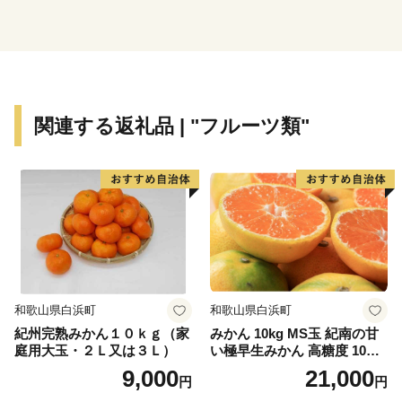
や定着人口の伸び悩み、若者人口の流出等課題も抱えて
いました。昭和63年度から平成元年度にかけて、国は、
自治省を中心に「ふるさと創世」の起爆剤として「自ら
考え自ら行う地域づくり」事業（1億円事業）を推進し
てきました。
関連する返礼品 | "フルーツ類"
印南町では、1億円事業として人材育成のため「かえる
基金」を創設しました。更に、平成7年度「地域づくり
推進事業」を財源に全国に類を見ない「かえる」をテー
マとしたユニークな橋（かえる橋）を建設しました。多
くの人々を招き入れ、町発展への願いを込めたもので
す。『努力、忍耐、飛躍』を象徴する ”柳に跳びつくか
える”（小野道風）をイメージし、「考える」「人をか
える」「町をかえる」「古里へかえる」「栄える」とい
和歌山県白浜町
和歌山県白浜町
う5つの”かえる”にひっかけ、ネーミングしています。
紀州完熟みかん１０ｋｇ（家
みかん 10kg MS玉 紀南の甘
庭用大玉・２Ｌ又は３Ｌ）
い極早生みかん 高糖度 10月
【印南町の農林水産業】
以降発送 マルチ被覆栽培
9,000
21,000
円
円
農業は、温暖な気候を活かし、ミニトマトなど野菜を中