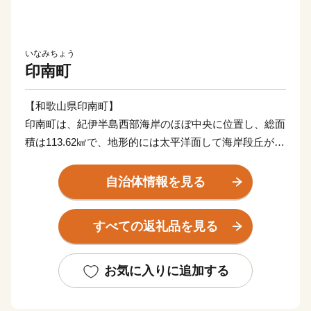
いなみちょう
印南町
【和歌山県印南町】
印南町は、紀伊半島西部海岸のほぼ中央に位置し、総面
積は113.62㎢で、地形的には太平洋面して海岸段丘が広
がっており、北東部では紀伊山地西端の真妻山、三里ヶ
峰などの山々が連なっています。
自治体情報を見る
また、三ヶ峰付近からは切目川が流れ、印南原付近から
は印南川が町の中心部を流れて太平洋に注いでいます。
すべての返礼品を見る
【かえる橋】
印南町は歴史も古く、数々の伝説や言伝えを残す歴史遺
お気に入りに追加する
産が町内に多く点在するなど、観光面でも魅力を秘めた
まちですが、その知名度は低く、大都市圏からの来訪者