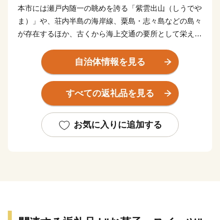
本市には瀬戸内随一の眺めを誇る「紫雲出山（しうでや
ま）」や、荘内半島の海岸線、粟島・志々島などの島々
が存在するほか、古くから海上交通の要所として栄え、
歴史の風情漂う仁尾の街並み、四国八十八ヶ所霊場の寺
院があります。
自治体情報を見る
また道の駅や温泉などの交流施設や海・里・山の幸を活
かしたマルシェも盛んに行われています。
すべての返礼品を見る
近年ではSNSをきっかけに多くの人が訪れるようになっ
た父母ヶ浜（ちちぶがはま）ですが、その景観は古くか
ら地元の皆さんの手によって守られてきました。
お気に入りに追加する
７つの町が合併し誕生した三豊市では様々な文化、歴史
が多様に存在しています。
近年は国内のみならず海外からも多くのお客様が訪れて
いますが、三豊市をこれからもっと多くの方に知っても
らい、その魅力を感じてもらいたいと思います。