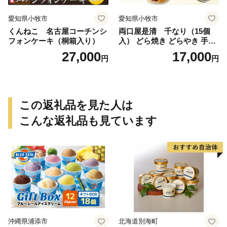
愛知県小牧市
愛知県小牧市
くんねこ 名古屋コーチンシ
両口屋是清 千なり（15個
フォンケーキ（桐箱入り）
入） どら焼き どらやき 手土
産 お土産 土産 丹波大納言小
27,000
17,000
円
円
豆 抹茶 林檎 りんご 慶事 お
祝い 法事 法要 詰め合わせ お
取り寄せ 瓢箪 豊臣秀吉 焼印
個包装 贈り物 老舗 お茶菓子
この返礼品を見た人は
こんな返礼品も見ています
沖縄県浦添市
北海道別海町