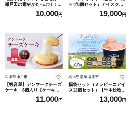
瀬戸田の素材がたっぷり！ジ
ップ8個セット』アイスクリ
ェラート8個
ーム アイス スイーツ デザー
10,000
19,000
円
円
ト_H0016-104
兵庫県神戸市
栃木県那須塩原市
【観音屋】デンマークチーズ
福袋セット（ミレピーニアイ
ケーキ 8個入り【ケーキ チ
ス12個セット）【千本松牧
ーズケーキ 人気スイーツ お
場】 ns025-014-12 【デザー
11,000
13,000
円
円
すすめスイーツ 神戸スイー
ト 詰め合わせ ギフト】
ツ 新感覚チーズケーキ おす
すめケーキ 兵庫県 神戸市 D0
910-17】