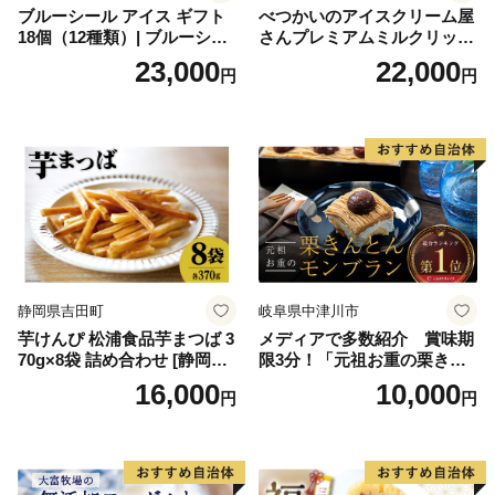
ブルーシール アイス ギフト
べつかいのアイスクリーム屋
18個（12種類）| ブルーシー
さんプレミアムミルクリッチ
ルアイス ブルーシールアイ
12個（AP-01）（ 北海道アイ
23,000
22,000
円
円
スクリーム 着日指定可能 送
ス 北海道産アイス アイス ア
料無料 ジェラート 沖縄県 バ
イススイーツ アイスクリー
ースデー 贈り物 プレゼント
ム 北海道産アイスクリーム
誕生日 カップ 詰め合わせ バ
道産アイス 道産アイスクリ
ラエティ | バニラ チョコレー
ーム ギフト 詰合せ 詰め合わ
ト ストロベリー ピスタチオ
せ ふるさと納税 ）
バニラ＆クッキー ウベ 沖縄
紅イモ 塩ちんすこう 沖縄シ
ークヮーサー 沖縄黒糖 琉球
ロイヤルミルクティ 沖縄パ
イン
静岡県吉田町
岐阜県中津川市
芋けんぴ 松浦食品芋まつば 3
メディアで多数紹介 賞味期
70g×8袋 詰め合わせ [静岡伊
限3分！「元祖お重の栗きん
勢丹(松浦食品) 静岡県 吉田町
とんモンブラン」 【未来の
16,000
10,000
円
円
22424274] 芋ケンピ セット
ご褒美】スイーツ 栗 モンブ
小袋 個包装 小分け
ラン くりきんとん デザート
ご褒美 お取り寄せ くり お菓
子 菓子 F4N-2298