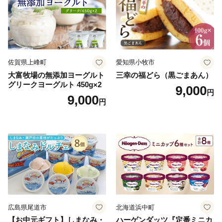
佐賀県上峰町
愛知県小牧市
大富牧場の無添加ヨーグルト
三幸の福どら（黒ごまあん）
グリークヨーグルト 450g×2
9,000
円
9,000
円
広島県尾道市
北海道浜中町
【お中元ギフト】しまなみ・
ハーゲンダッツ『定番ミニカ