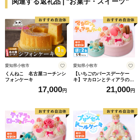
関連する返礼品 | "お菓子・スイーツ"
愛知県小牧市
愛知県小牧市
くんねこ 名古屋コーチンシ
【いちごのバースデーケー
フォンケーキ
キ】マカロンとティアラのケ
ーキ スイーツ 日時指定可 デ
17,000
21,000
円
円
ザート 洋菓子 お取り寄せ 愛
知県 小牧市 送料無料 誕生日
クリスマス お祝い マカロン
デコレーションケーキ ホー
ルケーキ