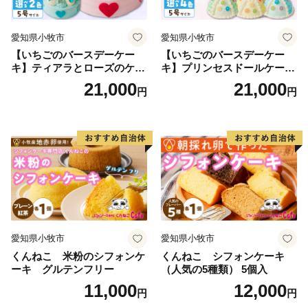
愛知県小牧市
愛知県小牧市
【いちごのバースデーケー
【いちごのバースデーケー
キ】ティアラとローズのケー
キ】プリンセスドールケーキ
キ スイーツ デザート 洋菓
日時指定可 スイーツ デザー
21,000
21,000
円
円
子 お取り寄せ 愛知県 小牧市
ト 洋菓子 お取り寄せ 愛知県
送料無料 誕生日 クリスマス
小牧市 送料無料 誕生日 クリ
お祝い ばら 花 フラワー デコ
スマス お祝い キャラクター
レーション ホールケーキ 日
デコレーションケーキ ホー
時指定可
ルケーキ 人形 かわいい こど
も
愛知県小牧市
愛知県小牧市
くんねこ 米粉のシフォンケ
くんねこ シフォンケーキ
ーキ グルテンフリー
（人気の5種類） 5個入
11,000
12,000
円
円