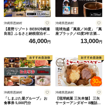
沖縄県恩納村
沖縄県恩納村
【星野リゾート BEB5沖縄瀬
琉球泡盛「萬座／30度」「萬
良垣】ふるさと納税宿泊ギフ
座ブラック／43度3年古酒」
ト券(12,000円)
各720ml
46,000
13,000
円
円
沖縄県恩納村
沖縄県恩納村
「しまぶた屋グループ」 お
【琉球銘菓 三矢本舗】 三矢
食事券 5,000円分
サーターアンダギー 8種詰め