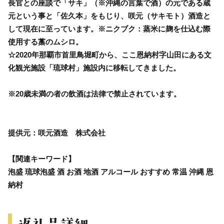
長官との座談で「サキ」（※沖縄の言葉で酒）の元である蔵
元という事と「佐久本」をもじり、咲元（サキモト）酒造と
して現在に至っています。※ニクブク：蒸米に麹を仕込む際
使用する藁のムシロ。
☆2020年那覇市首里鳥堀町から、ここ恩納村字山田にある文
化観光施設「琉球村」施設内に移転してきました。
※20歳未満の者の飲酒は法律で禁止されています。
提供元：咲元酒造 株式会社
【関連キーワード】
泡盛 琉球泡盛 酒 お酒 地酒 アルコール おすすめ 常温 沖縄 恩
納村