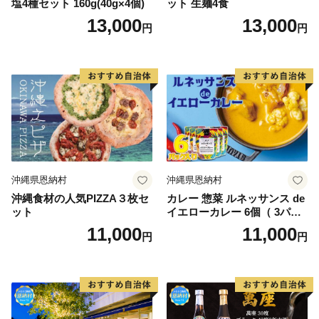
塩4種セット 160g(40g×4個)
ット 生麺4食
13,000
13,000
円
円
沖縄県恩納村
沖縄県恩納村
沖縄食材の人気PIZZA３枚セ
カレー 惣菜 ルネッサンス de
ット
イエローカレー 6個（ 3パッ
ク × 2 ） セット｜ルネッサン
11,000
11,000
円
円
ス リゾート オキナワ