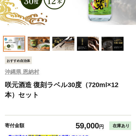
おすすめ自治体
沖縄県 恩納村
咲元酒造 復刻ラベル30度（720ml×12
本）セット
59,000
寄付金額
在庫あり
円