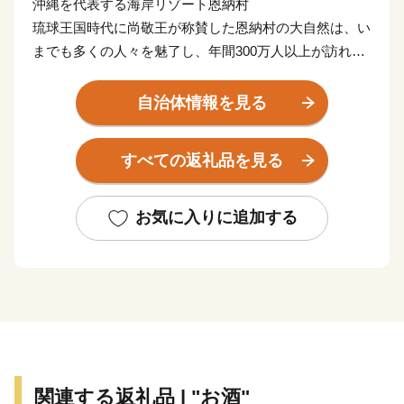
沖縄を代表する海岸リゾート恩納村
琉球王国時代に尚敬王が称賛した恩納村の大自然は、い
までも多くの人々を魅了し、年間300万人以上が訪れて
います。
その美しい海は、各地から家族連れなど多くの人が訪
自治体情報を見る
れ、さまざまな楽しい経験や思い出をつくっている場所
としても有名です。
すべての返礼品を見る
お気に入りに追加する
関連する返礼品 | "お酒"