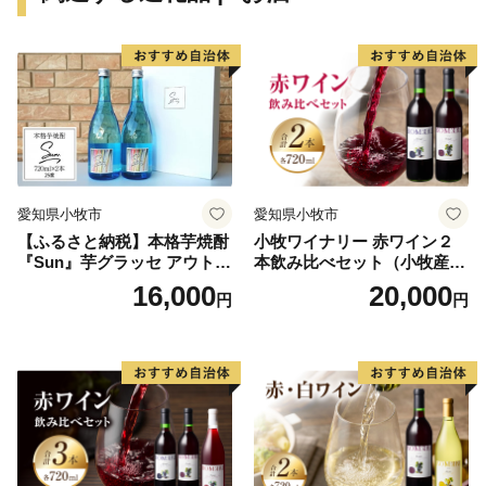
愛知県小牧市
愛知県小牧市
【ふるさと納税】本格芋焼酎
小牧ワイナリー 赤ワイン２
『Sun』芋グラッセ アウトド
本飲み比べセット（小牧産ぶ
ア ソロキャンプ ベランピン
どう100％使用）
16,000
20,000
円
円
グ 巣ごもり 就労支援