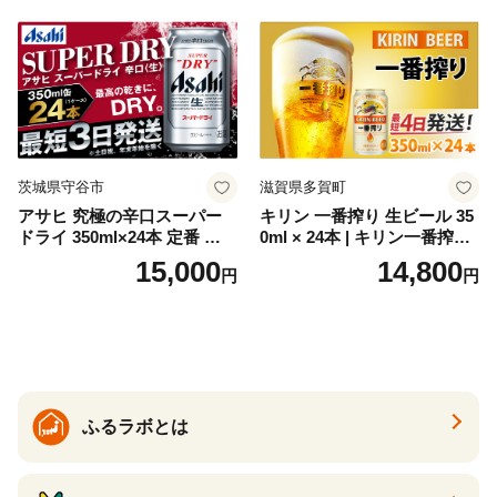
セット 詰め合わせ カクテル
ソーダ割り アルコール ロッ
ク ソーダ ジントニック 】
茨城県守谷市
滋賀県多賀町
アサヒ 究極の辛口スーパー
キリン 一番搾り 生ビール 35
ドライ 350ml×24本 定番 ビー
0ml × 24本 | キリン一番搾り
ル 缶ビール 酒 お酒 アルコー
キリンビール 一番搾り ビー
15,000
14,800
円
円
ル 辛口
ル 24缶 きりんいちばんしぼ
り キリン一番搾り びーる 1
ケース 24缶 24本 キリン一番
搾り KIRIN きりん 麒麟 キリ
ン一番搾り いちばんしぼり
キリン一番搾り 父の日 ちち
の日
ふるラボとは