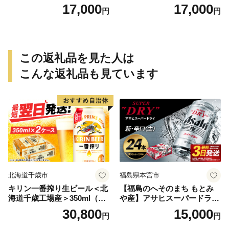
合わせ(15個×2袋)
17,000
17,000
円
円
この返礼品を見た人は
こんな返礼品も見ています
北海道千歳市
福島県本宮市
キリン一番搾り生ビール＜北
【福島のへそのまち もとみ
海道千歳工場産＞350ml（24
や産】アサヒスーパードライ
本） 2ケース
350ml×24本 合計8.4L 1ケー
30,800
15,000
円
円
ス アルコール度数5% 缶ビー
ル お酒 ビール アサヒ スーパ