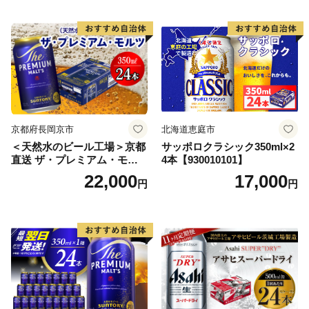
ードライ super dry 24缶 辛
口 送料無料 カメイ 本宮市
【07214-0206】
京都府長岡京市
北海道恵庭市
＜天然水のビール工場＞京都
サッポロクラシック350ml×2
直送 ザ・プレミアム・モル
4本【930010101】
ツ 350ml×24本 プレモル [149
22,000
17,000
円
円
5]