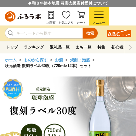
令和８年熊本地震 災害支援寄付受付について
上限額
お気に入り
カート
メニュー
検索
トップ
ランキング
返礼品一覧
まち一覧
特集
初心者ガイド
ホーム
ものから探す
お酒
焼酎・泡盛
咲元酒造 復刻ラベル30度（720ml×12本）セット