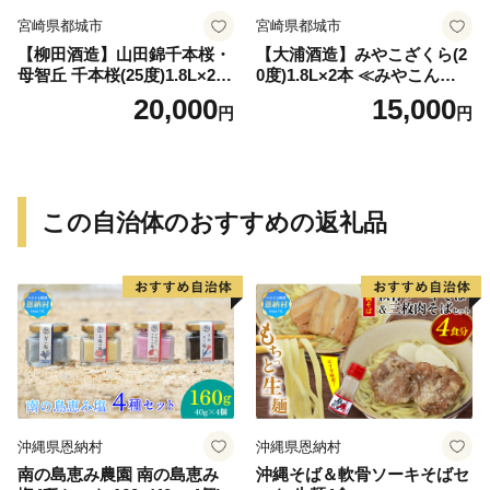
宮崎県都城市
宮崎県都城市
【柳田酒造】山田錦千本桜・
【大浦酒造】みやこざくら(2
母智丘 千本桜(25度)1.8L×2本
0度)1.8L×2本 ≪みやこんじょ
≪みやこんじょ特急便≫_AC
特急便≫_MJ-0771
20,000
15,000
円
円
-0751
この自治体のおすすめの返礼品
沖縄県恩納村
沖縄県恩納村
南の島恵み農園 南の島恵み
沖縄そば＆軟骨ソーキそばセ