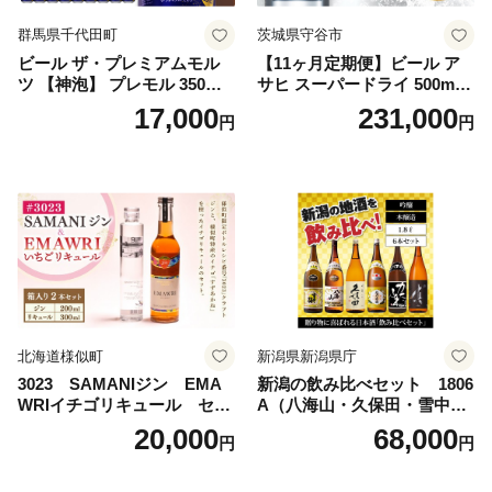
群馬県千代田町
茨城県守谷市
ビール ザ・プレミアムモル
【11ヶ月定期便】ビール ア
ツ 【神泡】 プレモル 350ml
サヒ スーパードライ 500ml 2
× 24本 サントリー〈天然水の
4本 1ケース×11ヶ月 | アサヒ
17,000
231,000
円
円
ビール工場〉群馬※沖縄・離
ビール 究極の辛口 酒 お酒 ア
島地域へのお届け不可
ルコール 生ビール Asahi ア
サヒビール スーパードライ s
uper dry 11回 缶ビール 缶 ギ
フト 内祝い 茨城県守谷市 送
料無料
北海道様似町
新潟県新潟県庁
3023 SAMANIジン EMA
新潟の飲み比べセット 1806
WRIイチゴリキュール セッ
A（八海山・久保田・雪中
ト（箱入り）【大人の味 酒
梅・越乃寒梅・かたふね・千
20,000
68,000
円
円
お酒 洋酒 スピリッツ クラフ
代の光）
トジン 国産 sake SAKE gin
GIN liqueur LIQUEUR お酒