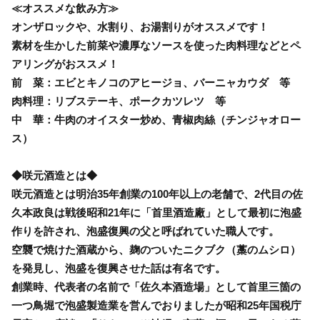
≪オススメな飲み方≫
オンザロックや、水割り、お湯割りがオススメです！
素材を生かした前菜や濃厚なソースを使った肉料理などとペ
アリングがおススメ！
前 菜：エビとキノコのアヒージョ、バーニャカウダ 等
肉料理：リブステーキ、ポークカツレツ 等
中 華：牛肉のオイスター炒め、青椒肉絲（チンジャオロー
ス）
◆咲元酒造とは◆
咲元酒造とは明治35年創業の100年以上の老舗で、2代目の佐
久本政良は戦後昭和21年に「首里酒造廠」として最初に泡盛
作りを許され、泡盛復興の父と呼ばれていた職人です。
空襲で焼けた酒蔵から、麹のついたニクブク（藁のムシロ）
を発見し、泡盛を復興させた話は有名です。
創業時、代表者の名前で「佐久本酒造場」として首里三箇の
一つ鳥堀で泡盛製造業を営んでおりましたが昭和25年国税庁