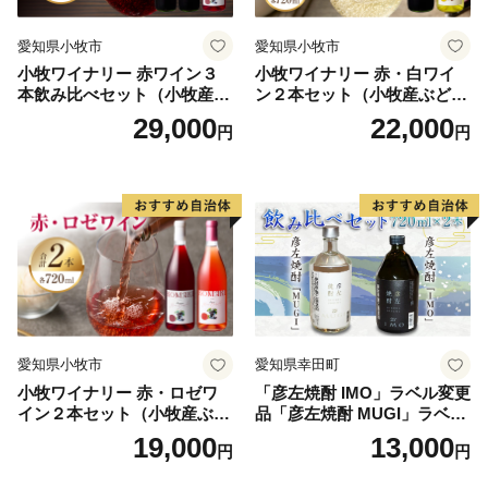
愛知県小牧市
愛知県小牧市
小牧ワイナリー 赤ワイン３
小牧ワイナリー 赤・白ワイ
本飲み比べセット（小牧産ぶ
ン２本セット（小牧産ぶどう
どう100％使用）
100％使用）
29,000
22,000
円
円
愛知県小牧市
愛知県幸田町
小牧ワイナリー 赤・ロゼワ
「彦左焼酎 IMO」ラベル変更
イン２本セット（小牧産ぶど
品「彦左焼酎 MUGI」ラベル
う100％使用）
変更品 飲み比べ セット 合計
19,000
13,000
円
円
2本 720ml×各1本 25度 焼酎
お酒 麦焼酎 芋焼酎