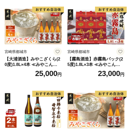
宮崎県都城市
宮崎県都城市
【大浦酒造】みやこざくら(2
【霧島酒造】赤霧島パック(2
0度)1.8L×4本 ≪みやこんじょ
5度)1.8L×3本 ≪みやこんじょ
特急便≫_AD-0771
特急便≫_23-07-K03P-1800-3
25,000
23,000
円
円
-Q