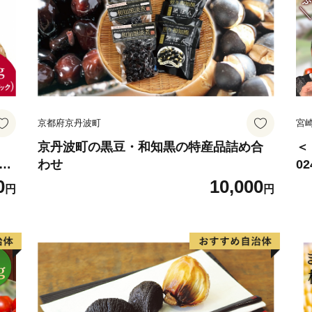
京都府京丹波町
宮
京丹波町の黒豆・和知黒の特産品詰め合
＜
椎茸
わせ
0
野
サ
0
10,000
円
円
賞
ね
用