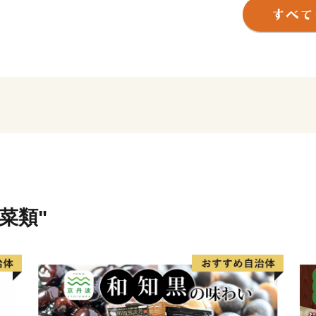
育、それぞれのステージに
す。そして、これからも「
ってもらえるようなまちづ
そんな龍ケ崎市は、一大商
とから、こだわりの職人が
吹き込み送り出した品々が
附へのお礼として贈らせて
菜類"