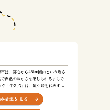
市は、都心から45km圏内という近さ
気で自然の豊かさを感じられるまちで
泳ぐ「牛久沼」は、龍ケ崎を代表する
を育てたい！そして子育てを支えた
るべく、結婚、妊娠、出産、育児、教