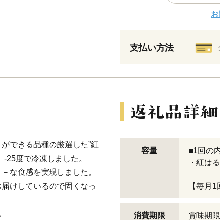
お
支払い方法
ができる品種の厳選した”紅
容量
■1回の
-25度で冷凍しました。
・紅はるか
ミ－な食感を実現しました。
お届けしているので固くなっ
【毎月1
。
消費期限
賞味期限