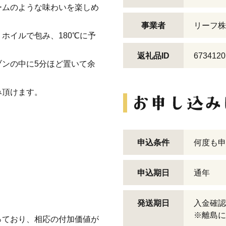
ームのような味わいを楽しめ
事業者
リーフ株
ホイルで包み、180℃に予
。
返礼品ID
6734120
ンの中に5分ほど置いて余
み頂けます。
申込条件
何度も申
申込期日
通年
発送期日
入金確認
※離島に
っており、相応の付加価値が