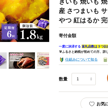
きいも 焼いも 焼
産 さつまいも サ
やつ 紅はるか 完
寄付金額
一度に決済する
返礼品数は３つ以
🔰ふるさと納税が初めての方、詳
仕組みについて知る
数量
お気