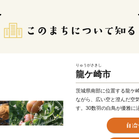
りゅうがさきし
龍ケ崎市
茨城県南部に位置する龍ケ崎
ながら、広い空と澄んだ空
す。30数羽の白鳥が優雅に
自然環境のひとつ。
また、「まち全体で子ども
い！」そんな想いを実現す