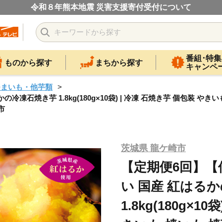
令和８年熊本地震 災害支援寄付受付について
番組･特集
ものから探す
まちから探す
キャンペ
つまいも・他芋類
石焼き芋 1.8kg(180g×10袋) | 冷凍 石焼き芋 個包装 やき
市
茨城県 龍ケ崎市
【定期便6回】【
い 国産 紅はる
1.8kg(180g×1