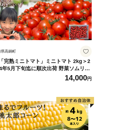
崎県高鍋町
「完熟ミニトマト」ミニトマト 2kg＞2
24年5月下旬迄に順次出荷 野菜ソムリエ
ミット アルル・リリカ共に銀賞受
14,000
円
！！(2023年11月開催)1回食べてみらん
？宮崎県 高鍋町産 産地直送 有機肥料使
 高糖度 西森農園