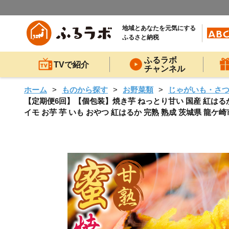
地域とあなたを元気にする
ふるさと納税
ふるラボ
TVで紹介
チャンネル
ホーム
ものから探す
お野菜類
じゃがいも・さ
【定期便6回】【個包装】焼き芋 ねっとり甘い 国産 紅はるかの冷凍
イモ お芋 芋 いも おやつ 紅はるか 完熟 熟成 茨城県 龍ケ崎