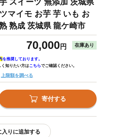
芋 スイーツ 無添加 茨城県
ツマイモ お芋 芋 いも お
熟 熟成 茨城県 龍ケ崎市
70,000
在庫あり
円
内
を推奨しております。
しく知りたい方は
こちら
でご確認ください。
上限額を調べる
寄付する
に入りに追加する