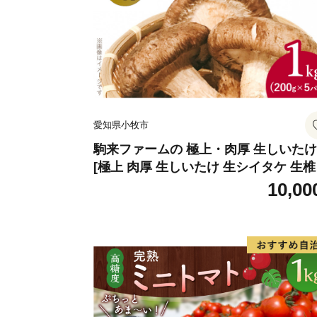
愛知県小牧市
駒来ファームの 極上・肉厚 生しいたけ
[極上 肉厚 生しいたけ 生シイタケ 生
安心 安全 国産 採れたて 新鮮 きのこ 
10,00
菜]