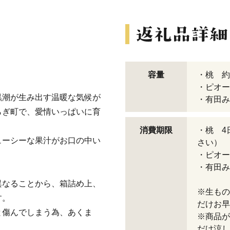
容量
・桃 約
・ピオー
黒潮が生み出す温暖な気候が
・有田み
らぎ町で、愛情いっぱいに育
消費期限
・桃 4
ューシーな果汁がお口の中い
さい）
・ピオー
・有田み
異なることから、箱詰め上、
※生もの
す。
だけお早
と傷んでしまう為、あくま
※商品が
だけ涼し