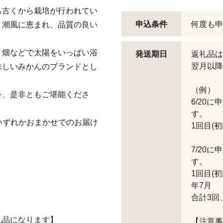
も古くから栽培が行われてい
申込条件
何度も申
く潮風に恵まれ、品質の良い
々畑などで太陽をいっぱい浴
発送期日
返礼品は
翌月以降
味しいみかんのブランドとし
（例）
を、是非ともご堪能くださ
6/20
す。
いずれかおまかせでのお届け
1回目(初
7/20
す。
1回目(初
年7月
合計3回
礼品になります】
【注意事