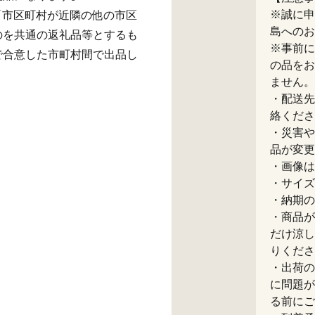
※誠に申
イ「市区町村が近隣の他の市区
島へのお
のを共通の返礼品等とするも
※事前に
で合意した市町村間で出品し
の品をお
ません。
・配送先
絡くださ
・災害や
品が変更
・画像は
・サイズ
・納期の
・商品が
だけ涼し
りくださ
・出荷の
に問題が
る前にご