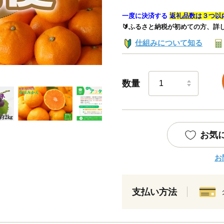
一度に決済する
返礼品数は３つ以
🔰ふるさと納税が初めての方、詳
仕組みについて知る
数量
お気
お
支払い方法