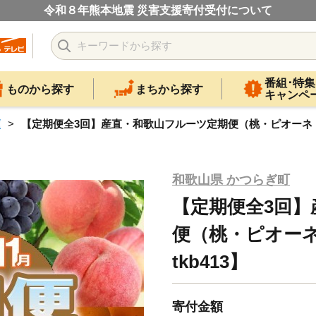
令和８年熊本地震 災害支援寄付受付について
番組･特集
ものから探す
まちから探す
キャンペ
類
【定期便全3回】産直・和歌山フルーツ定期便（桃・ピオーネ・有
和歌山県 かつらぎ町
【定期便全3回
便（桃・ピオーネ
tkb413】
寄付金額