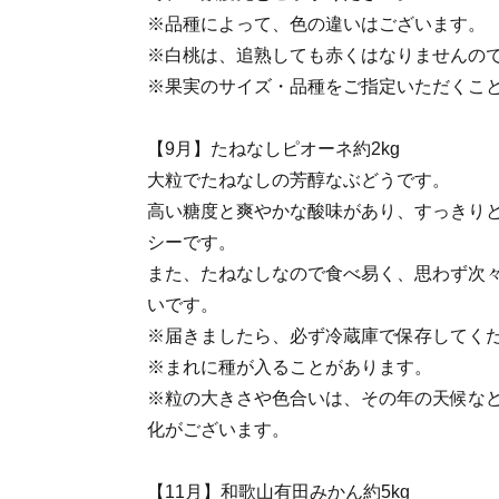
※品種によって、色の違いはございます。
※白桃は、追熟しても赤くはなりませんの
※果実のサイズ・品種をご指定いただくこ
【9月】たねなしピオーネ約2kg
大粒でたねなしの芳醇なぶどうです。
高い糖度と爽やかな酸味があり、すっきり
シーです。
また、たねなしなので食べ易く、思わず次
いです。
※届きましたら、必ず冷蔵庫で保存してく
※まれに種が入ることがあります。
※粒の大きさや色合いは、その年の天候な
化がございます。
【11月】和歌山有田みかん約5kg