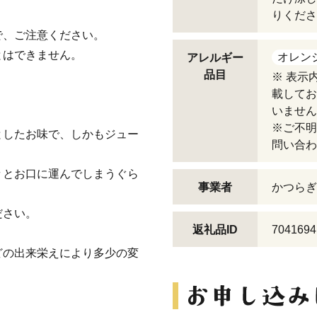
りくださ
で、ご注意ください。
とはできません。
オレン
アレルギー
品目
※ 表示
載してお
いません
※ご不明
としたお味で、しかもジュー
問い合わ
々とお口に運んでしまうぐら
事業者
かつらぎ
ださい。
返礼品ID
7041694
どの出来栄えにより多少の変