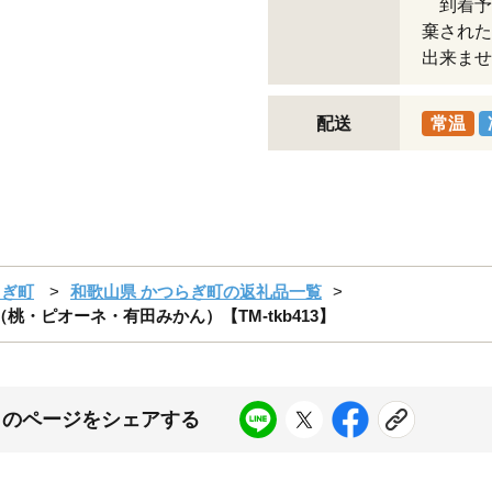
到着予
棄された
出来ませ
配送
常温
らぎ町
和歌山県 かつらぎ町の返礼品一覧
・ピオーネ・有田みかん）【TM-tkb413】
このページをシェアする