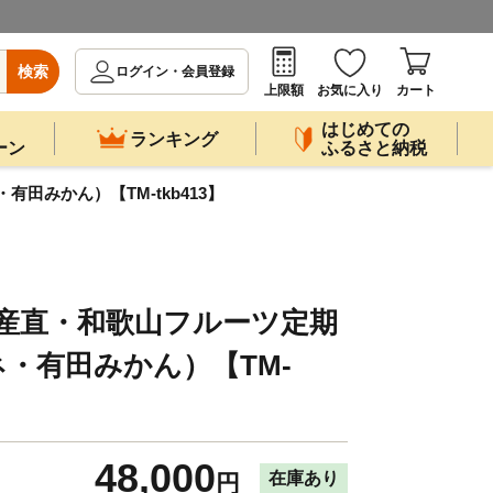
検索
ログイン・会員登録
上限額
お気に入り
カート
はじめての
ランキング
ーン
ふるさと納税
田みかん）【TM-tkb413】
】産直・和歌山フルーツ定期
・有田みかん）【TM-
48,000
在庫あり
円