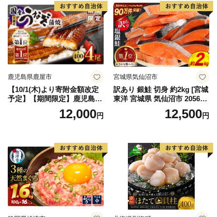
鹿児島県鹿屋市
宮城県気仙沼市
【10/1(木)より寄附金額改定
訳あり 銀鮭 切身 約2kg [宮城
予定】【期間限定】鹿児島県
東洋 宮城県 気仙沼市 205649
大隅産うなぎ蒲焼4尾（400
91] 鮭 魚介類 海鮮 訳アリ 規
12,000
12,500
円
円
g） KN007-023
格外 不揃い さけ サケ 鮭切身
シャケ 切り身 冷凍 家庭用 お
かず 弁当 支援 サーモン 銀鮭
切り身 魚 わけあり