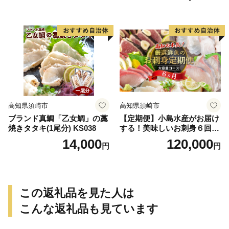
高知県須崎市
高知県須崎市
ブランド真鯛「乙女鯛」の藁
【定期便】小島水産がお届け
焼きタタキ(1尾分) KS038
する！美味しいお刺身６回コ
ース
14,000
120,000
円
円
この返礼品を見た人は
こんな返礼品も見ています