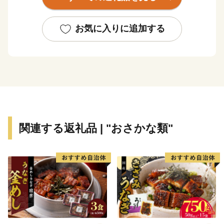
す。また、黒潮の恵みをたっぷり受けた柑橘類、野菜も
絶品です。
お気に入りに追加する
★ABCテレビ「頂！キッチン」で【須崎勘八】を特
集！
👉「頂！キッチン」×ふるラボ限定レシピ付き 須崎勘八
の返礼品はこちら
★ABCテレビの日本全国の食探求番組「ふるさと研究
所 ふるラボ」で須崎の食を特集！
関連する返礼品 | "おさかな類"
番組特設ページはこちら！
★ABCテレビ・テレビ朝日系列「朝だ！生です旅サラ
ダ」で【須崎勘八】が紹介されました！
高級カンパチ 「須崎勘八」お刺身用１節 （ぬた付）
高級カンパチ 「須崎勘八」お刺身用 半身
期間限定でしんじょう君のお礼状が付いてくる！その他
の返礼品を見る