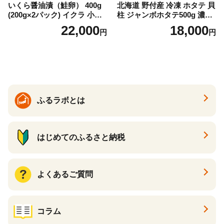
いくら醤油漬（鮭卵） 400g
北海道 野付産 冷凍 ホタテ 貝
(200g×2パック) イクラ 小分
柱 ジャンボホタテ500g 濃厚
け いくら醤油漬 鮭いくら い
な旨味と甘み （ほたて ホタ
22,000
18,000
円
円
くら醤油漬け 鮭 鮭卵 ikura
テ 帆立 貝柱 ホタテ貝柱 大玉
醤油いくら 冷凍いくら いく
大粒 北海道 別海 野付 ふるさ
ら北海道 醤油鮭いくら 人気
と納税）
大好評品 北海道 白糠町
ふるラボとは
はじめてのふるさと納税
よくあるご質問
コラム