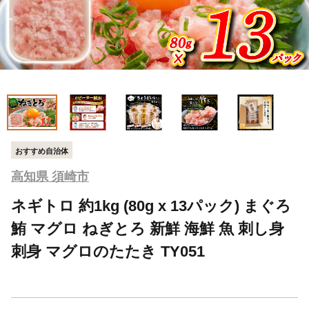
おすすめ自治体
高知県 須崎市
ネギトロ 約1kg (80g x 13パック) まぐろ
鮪 マグロ ねぎとろ 新鮮 海鮮 魚 刺し身
刺身 マグロのたたき TY051