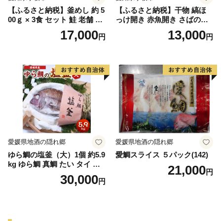
【ふるさと納税】釜めし 約 5
【ふるさと納税】干物 縞ほ
00ｇ × 3食 セット 鮭 老舗 急
っけ開き 赤魚開き さばの開
速冷凍 レンチン 時短 簡単調
き 魚醤干し 3種 セット 詰め
17,000
13,000
円
円
理 食品 加工品 海鮮 手作り
合わせ 魚 おかず 肉厚 おいし
ほくほく ご飯 お弁当 おにぎ
い さば 赤魚 縞ホッケ ジョイ
り お茶漬け お取り寄せ お取
フーズ 魚貝類 お取り寄せ お
り寄せグルメ 愛知県 小牧市
取り寄せグルメ 魚醤 ナンプ
送料無料
ラー 愛知県 小牧市 冷凍 送料
無料
愛媛県地酒の隠れ郷
愛媛県地酒の隠れ郷
ゆら鯛の塩釜（大）1個 約5.9
愛鯛スライス ５パック(142)
kg ゆら鯛 真鯛 たい タイ 鯛
21,000
円
塩釜焼き 塩釜 魚 魚介類 海鮮
30,000
円
祝い事 お祝い ハレの日 食品
冷蔵 宝水産 国産 由良半島 愛
媛県【えひめの町（超）推
し！（愛南町）】(295)