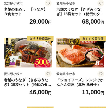
愛知県小牧市
愛知県小牧市
老舗の釜めし 【うなぎ】
老舗のうなぎ 【きざみうな
３食セット
ぎ】15袋セット（秘伝のタレ
付）
29,000
68,000
円
円
愛知県小牧市
愛知県小牧市
老舗のうなぎ 【きざみうな
「ジョイフーズ」レンジでか
ぎ】10袋セット（秘伝のタレ
んたん焼魚（赤魚 魚醤干）
付）
46,000
11,000
円
円