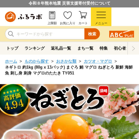
令和８年熊本地震 災害支援寄付受付について
上限額
お気に入り
カート
メニュー
検索
トップ
ランキング
返礼品一覧
まち一覧
特集
初心者ガイド
ホーム
ものから探す
おさかな類
カツオ・マグロ
ネギトロ 約1kg (80g x 13パック) まぐろ 鮪 マグロ ねぎとろ 新鮮 海鮮
魚 刺し身 刺身 マグロのたたき TY051