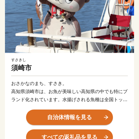
すさきし
須崎市
おさかなのまち、すさき。
高知県須崎市は、お魚が美味しい高知県の中でも特にブ
ランド化されています。水揚げされる魚種は全国トップ
クラス！季節ごとに様々な種類の魚貝類が水揚げされま
す。 池ノ浦や久通で捕れる伊勢えびや、養殖漁業発祥
自治体情報を見る
の地野見湾の鯛やカンパチ、季節限定で食べられるメジ
カの刺身も人気を集め、鮮度抜群の魚貝類を楽しめま
すべての返礼品を見る