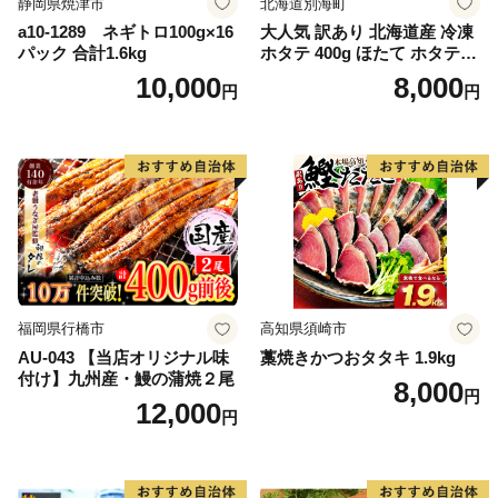
静岡県焼津市
北海道別海町
a10-1289 ネギトロ100g×16
大人気 訳あり 北海道産 冷凍
パック 合計1.6kg
ホタテ 400g ほたて ホタテ
帆立 貝柱 海鮮 魚介類 刺身
10,000
8,000
円
円
大粒 天然 海鮮 ランキング 大
人気 人気 おすすめ 訳あり ）
福岡県行橋市
高知県須崎市
AU-043 【当店オリジナル味
藁焼きかつおタタキ 1.9kg
付け】九州産・鰻の蒲焼２尾
8,000
円
12,000
円