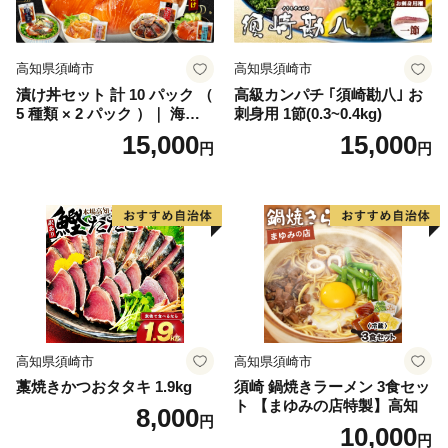
高知県須崎市
高知県須崎市
漬け丼セット 計 10 パック （
高級カンパチ ｢須崎勘八｣ お
5 種類 × 2 パック ）｜ 海鮮
刺身用 1節(0.3~0.4kg)
醤油 漬け 10 セット 藁焼き
15,000
15,000
円
円
鰹 タタキ かつお カツオ サバ
さば 鯖 真鯛 鯛 たい タイ カ
ンパチ 勘八 ブリ 鰤 詰合せ
セット 惣菜 海鮮丼 お刺身 小
分け パック 国産 セット お茶
漬け 時短 簡単 お手軽 人気
惣菜 海の幸 刺し身 漬け 丼
加工品 冷凍 みなみ丸 高知県
須崎市 MM015_x2
高知県須崎市
高知県須崎市
藁焼きかつおタタキ 1.9kg
須崎 鍋焼きラーメン 3食セッ
ト 【まゆみの店特製】高知
8,000
円
10,000
円