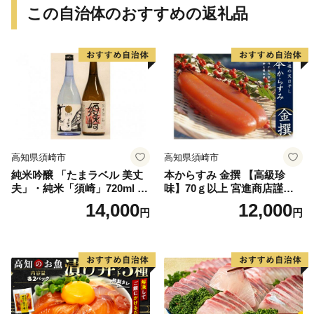
この自治体のおすすめの返礼品
高知県須崎市
高知県須崎市
純米吟醸 「たまラベル 美丈
本からすみ 金撰 【高級珍
夫」・純米「須崎」720ml ２
味】70ｇ以上 宮進商店謹製
本セット TH0561
MS004
14,000
12,000
円
円