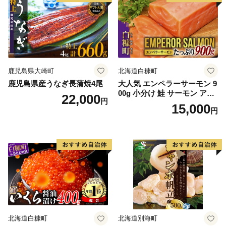
鹿児島県大崎町
北海道白糠町
鹿児島県産うなぎ長蒲焼4尾
大人気 エンペラーサーモン 9
00g 小分け 鮭 サーモン アト
22,000
円
ランティックサーモン 水産
15,000
円
庁長官賞 受賞 さけ シャケ し
ゃけ sake カルパッチョ ソテ
ー レアステーキ 人気 高級 大
満足 美味しい 贈答 生食用 刺
身 お刺身 刺し身 魚介類 海鮮
冷凍 厚切り 薄切り ふるさと
納税 ふるさとチョイス チョ
イス 北海道 白糠町
北海道白糠町
北海道別海町