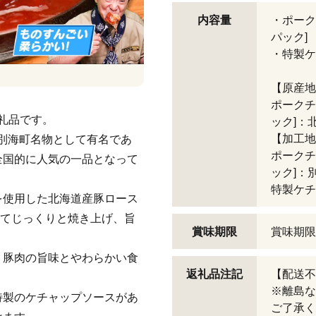
内容量
・ポーク
パック]
・特製ケ
【原産地
ポークチ
お礼品です。
ック]：
【加工地
、別海町名物として有名であ
ポークチ
全国的に人気の一品となって
ック]：
特製ケチ
を使用した北海道産豚ロース
けてじっくりと焼き上げ、旨
賞味期限
賞味期限
、豚肉の旨味とやわらかい食
返礼品注記
【配送不
。
※離島な
特製のケチャップソースがあ
ご了承く