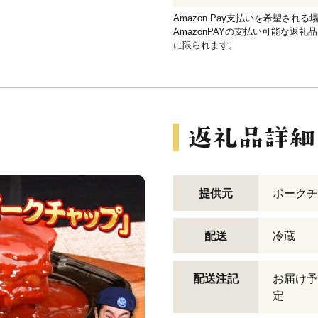
Amazon Pay支払いを希望さ
AmazonPAYの支払い可能な返礼
に限られます。
提供元
ポークチ
配送
冷蔵
配送注記
お届け予
定