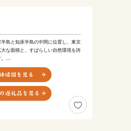
室半島と知床半島の中間に位置し、東京
広大な面積と、すばらしい自然環境を誇
す。
り牧歌的な風景が見られる一方、東部
し）で、ラムサール条約湿地に登録され
部には「風蓮湖」があり、野付風蓮道立
様々な景観を有しています。
町人口の約７倍以上）の牛たちが暮ら
日本一」です。また、沿岸部では秋鮭・
希少価値の高いホッカイシマエビなど
げされています。