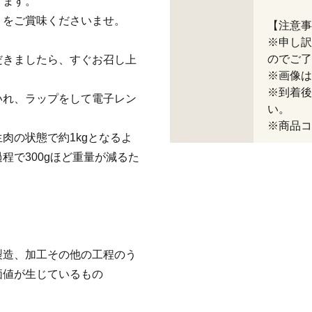
けます。
」をご賞味くださいませ。
【注意事
※申し訳
のでご了
だきましたら、すぐお召し上
※画像は
※到着後
いれ、ラップをして電子レン
い。
※商品コー
肉の状態で約1kgとなるよ
程で300gほど重量が減るた
製造、加工その他の工程のう
価値が生じているもの