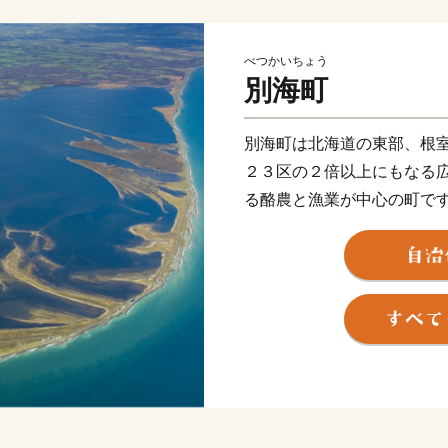
べつかいちょう
別海町
別海町は北海道の東部、根
２３区の２倍以上にもなる
る酪農と漁業が中心の町で
北海道らしい大平原が広が
には日本最大級の砂嘴（さ
ている「野付半島」や、南
自然公園を形成するなど、
町内には、１０万頭以上（
しており、生乳生産量は「
アサリやホッキ・ホタテ・
様々な海産物が豊富に水揚