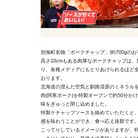
別海町名物「ポークチャップ」!約700gの
高さ10cmもある肉厚なポークチャップは
り、各種メディアにもとりあげられるほど
おります。
北海道の澄んだ空気と釧路湿原のミネラル
肉(阿寒ポーク)を特製オーブンで約50分か
味をぎゅっと閉じ込めました。
特製ケチャップソースを絡めていただくと
感を味わうことができ、食べ応え抜群です
こってりしているイメージがありますが、