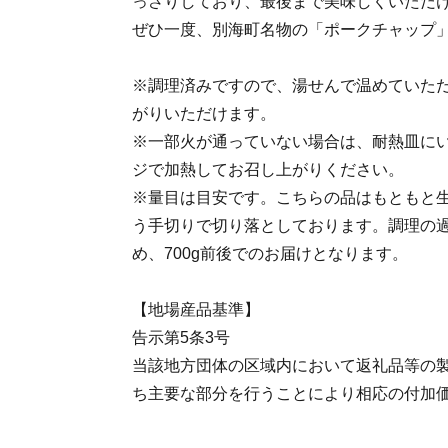
っさりしており、最後まで美味しくいただ
ぜひ一度、別海町名物の「ポークチャップ
※調理済みですので、湯せんで温めていた
がりいただけます。
※一部火が通っていない場合は、耐熱皿に
ジで加熱してお召し上がりください。
※量目は目安です。こちらの品はもともと生
う手切りで切り落としております。調理の過
め、700g前後でのお届けとなります。
【地場産品基準】
告示第5条3号
当該地方団体の区域内において返礼品等の
ち主要な部分を行うことにより相応の付加