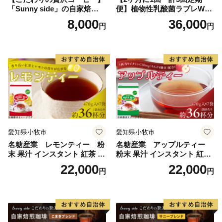
「Sunny side」の自家焙煎珈
便】植物性乳酸菌ラブレW
琲こまきブレンド（200g）
プレーン36本（計108本）
8,000
36,000
円
円
愛知県小牧市
愛知県小牧市
名糖産業 レモンティー 粉
名糖産業 アップルティー
末 果汁 インスタント 紅茶 ビ
粉末 果汁 インスタント 紅茶
タミンC 袋 ロングセラー 粉
ティー ビタミンC 袋 ロング
22,000
22,000
円
円
末飲料 粉末茶 簡単 手軽 ホッ
セラー 粉末飲料 粉末茶 簡単
ト アイス
手軽 ホット アイス