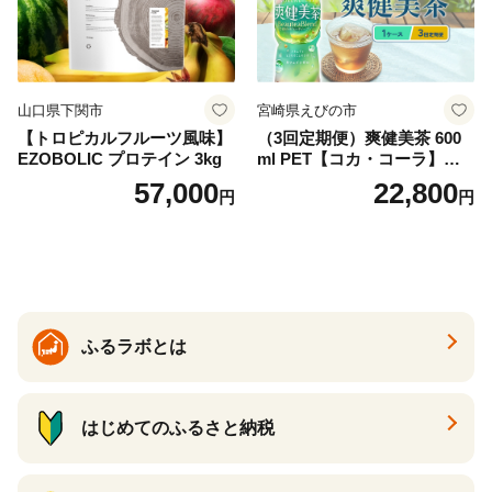
山口県下関市
宮崎県えびの市
【トロピカルフルーツ風味】
（3回定期便）爽健美茶 600
EZOBOLIC プロテイン 3kg
ml PET【コカ・コーラ】ペ
ットボトル 1ケース(24本) 定
57,000
22,800
円
円
期便 3回(72本) セット お茶
カフェインゼロ ノンカフェ
イン ハトムギ ブレンド茶 宮
崎県 えびの市 送料無料
ふるラボとは
はじめてのふるさと納税