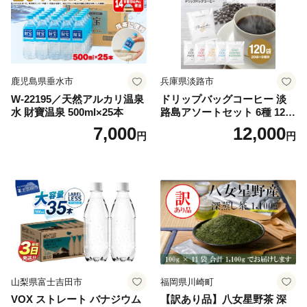
鹿児島県垂水市
兵庫県淡路市
W-22195／天然アルカリ温泉
ドリップバッグコーヒー 淡
水 財寶温泉 500ml×25本
路島アソートセット 6種 120
袋 飲み比べ コーヒー
7,000
12,000
円
円
山梨県富士吉田市
福岡県川崎町
VOX ストレート バナジウム
【訳あり品】八女星野茶 深