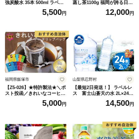
強炭酸水 35本 500ml ラベル
蒸し茶1100g 福岡が誇る日本
レス【富士吉田市限定カート
茶_ 訳アリ 常温 お茶 茶袋 常
5,500
12,000
円
円
ン】
備品 おちゃ ocha 茶葉 緑茶
飲料 飲み物 八女 茶 日本茶
深むし茶 深蒸し 訳あり お茶
っぱ tea 八女茶 お手軽 簡単
小分け お土産 お取り寄せ グ
ルメ 福岡 九州 福岡県 国産
日本 ふかむし茶 ふかむし 家
庭用 自宅用 ちゃ りょくちゃ
ふかむしちゃ 急須 甘み 川崎
町 送料無料
福岡県飯塚市
山梨県忍野村
【Z5-026】★特許製法★＼ポ
【最短2日発送！】 ラベルレ
スト投函／きれいなコーヒー
ス 富士山蒼天の水 2L×24本
ドリップバッグ9種セット(18
（4ケース）※離島不可 天然
5,000
14,500
円
円
袋)ゆうパケットでお届け！
水 ミネラルウォーター 水 ペ
ットボトル 2000ml バナジウ
ム天然水 飲料水 軟水 鉱水 国
産 シリカ ミネラル 美容 備蓄
防災 長期保存 富士山 山梨県
忍野村