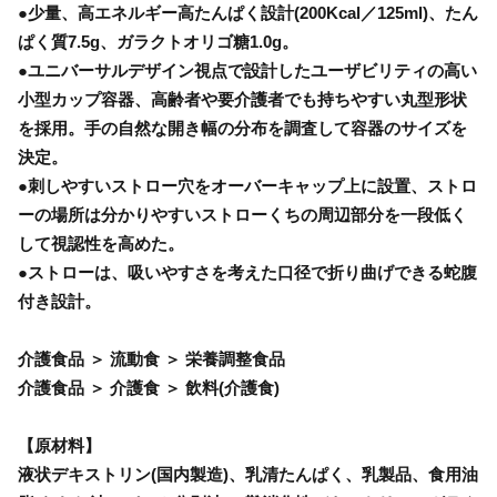
●少量、高エネルギー高たんぱく設計(200Kcal／125ml)、たん
ぱく質7.5g、ガラクトオリゴ糖1.0g。
●ユニバーサルデザイン視点で設計したユーザビリティの高い
小型カップ容器、高齢者や要介護者でも持ちやすい丸型形状
を採用。手の自然な開き幅の分布を調査して容器のサイズを
決定。
●刺しやすいストロー穴をオーバーキャップ上に設置、ストロ
ーの場所は分かりやすいストローくちの周辺部分を一段低く
して視認性を高めた。
●ストローは、吸いやすさを考えた口径で折り曲げできる蛇腹
付き設計。
介護食品 ＞ 流動食 ＞ 栄養調整食品
介護食品 ＞ 介護食 ＞ 飲料(介護食)
【原材料】
液状デキストリン(国内製造)、乳清たんぱく、乳製品、食用油