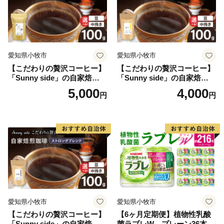
愛知県小牧市
愛知県小牧市
【こだわりの贅沢コーヒー】
【こだわりの贅沢コーヒー】
「Sunny side」の自家焙煎珈
「Sunny side」の自家焙煎珈
琲こまきブレンド（100g）
琲サニーブレンド（100g）
5,000
4,000
円
円
愛知県小牧市
愛知県小牧市
【こだわりの贅沢コーヒー】
【6ヶ月定期便】植物性乳酸
「Sunny side」の自家焙煎珈
菌ラブレW プレーン36本