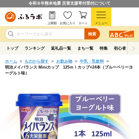
令和８年熊本地震 災害支援寄付受付について
上限額
お気に入り
カート
メニュー
検索
トップ
ランキング
返礼品一覧
まち一覧
特集
初心者ガイド
ホーム
ものから探す
お飲み物
牛乳・乳飲料
明治メイバランス Miniカップ 125ｍｌカップ×24本（ブルーベリーヨ
ーグルト味）