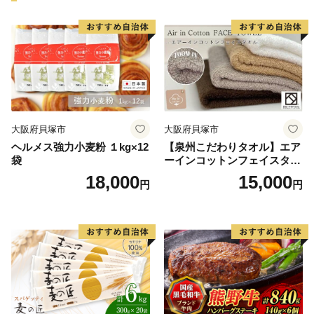
大阪府貝塚市
大阪府貝塚市
ヘルメス強力小麦粉 １kg×12
【泉州こだわりタオル】エア
袋
ーインコットンフェイスタオ
ル４枚
18,000
15,000
円
円