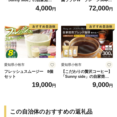
琲ストロングブレンド（100
（計216本）
4,000
72,000
円
円
g）
愛知県小牧市
愛知県小牧市
フレッシュスムージー 8個
【こだわりの贅沢コーヒー】
セット
「Sunny side」の自家焙煎珈
琲ブレンド珈琲飲み比べセッ
19,000
9,000
円
円
ト（300g）
この自治体のおすすめの返礼品