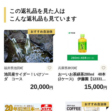
この返礼品を見た人は
こんな返礼品も見ています
福井県池田町
兵庫県神河町
池田産サイダー！いけソー
おーいお茶緑茶280ml 48本
ダ コース
(2ケース) 伊藤園【123317
3】
20,000
15,000
円
円