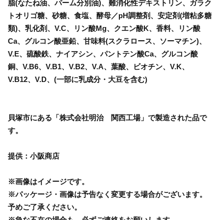
脂(なたね油、パーム分別油)、難消化性デキストリン、ガラク
トオリゴ糖、砂糖、食塩、酵母／pH調整剤、安定剤(増粘多糖
類)、乳化剤、V.C、リン酸Mg、クエン酸K、香料、リン酸
Ca、グルコン酸亜鉛、甘味料(スクラロース、ソーマチン)、
V.E、硫酸鉄、ナイアシン、パントテン酸Ca、グルコン酸
銅、V.B6、V.B1、V.B2、V.A、葉酸、ビオチン、V.K、
V.B12、V.D、(一部に乳成分・大豆を含む)
貝塚市にある「株式会社明治 関西工場」で製造された品で
す。
提供：小阪商店
※画像はイメージです。
※パッケージ・画像は予告なく変更する場合がございます。
予めご了承ください。
※急な不在の場合も、必ずご連絡をお願いします。