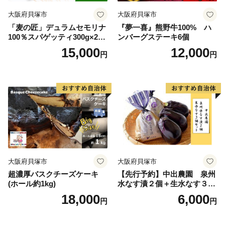
大阪府貝塚市
大阪府貝塚市
「麦の匠」デュラムセモリナ
『夢一喜』熊野牛100% ハ
100％スパゲッティ300g×20
ンバーグステーキ6個
袋/パスタ 国産 貝塚産 麺 も
15,000
12,000
円
円
ちもち 大阪府貝塚市
大阪府貝塚市
大阪府貝塚市
超濃厚バスクチーズケーキ
【先行予約】中出農園 泉州
(ホール約1kg)
水なす漬２個＋生水なす３個
セット
18,000
6,000
円
円