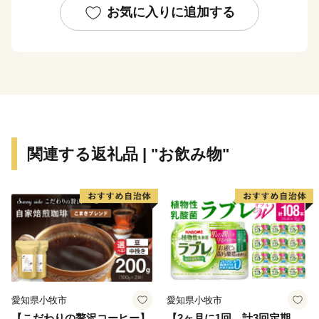
願泉寺（がんせんじ）を中心に形成された寺内町のまち
お気に入りに追加する
なみなど、伝統的な文化を肌で感じることができます。
---------------------------------------------------------------------------
-----
市街を少し離れると田畑が広がるのどかな環境
春は水間公園でお花見
夏は二色の浜公園でＢＢＱ＆海水浴
秋は山手でトレッキングとみかん狩り
関連する返礼品 | "お飲み物"
冬は市内に４か所ある温泉＆温浴施設でまったりほっ
こり
目立たんけどもそこそこ住み良い。 なかなかええや
ん！貝塚市。
---------------------------------------------------------------------------
-----
愛知県小牧市
愛知県小牧市
【こだわりの贅沢コーヒー】
【2ヶ月に1回 計3回定期