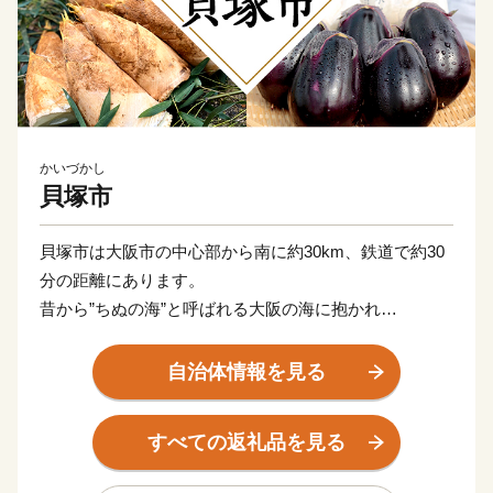
かいづかし
貝塚市
貝塚市は大阪市の中心部から南に約30km、鉄道で約30
分の距離にあります。
昔から”ちぬの海”と呼ばれる大阪の海に抱かれ
白砂青松がまぶしい「二色の浜（にしきのはま）」や、
本州南限圏の天然記念物ブナ林を育む「和泉葛城山（い
自治体情報を見る
ずみかつらぎさん）」など豊かな自然に囲まれたまち。
千本搗餅つき（せんぼんづきもちつき）で賑わう名刹の
すべての返礼品を見る
水間寺（みずまでら）や
国宝の観音堂を有する孝恩寺（こうおんじ）があり、