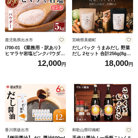
鹿児島県出水市
宮崎県美郷町
i700-01 《業務用・訳あり》
だしパック うまみだし 野菜
ヒマラヤ岩塩ピンクパウダー
だし 2セット 合計256g(8g×8
タイプ(5kg) 岩塩 塩 調味料
パック×2種×2セット) [岡田商
12,000
18,000
円
円
しお 保存料不使用 天然 パウ
店 宮崎県 美郷町 31ac0069]
ダータイプ グレインミルタ
国産 粉末 ダシ 出汁パック し
イプ 料理 バスソルト 入浴 普
いたけ 無塩
段使い ギフト 贈り物【ソル
ティースマイル】
香川県坂出市
和歌山県印南町
【鎌田醤油】 だし醤油500ml
手作り醤油！一升瓶こいくち