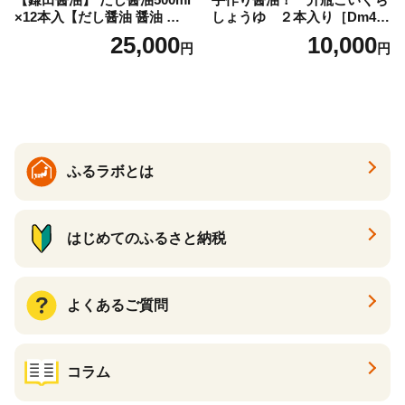
×12本入【だし醤油 醤油 人気
しょうゆ ２本入り［Dm4］
おすすめ 人気だし醤油 出汁
｜手作り 醤油 和歌山県 印南
25,000
10,000
円
円
醤油 AE1021】
町 一升瓶 こいくちしょうゆ
伝統製法 醤油 日本食 調味料
地元産 大豆 小麦 塩 だし 煮
物 和食 醤油 肉料理 魚料理
野菜料理 醤油 郷土料理 家庭
料理 醤油
ふるラボとは
はじめてのふるさと納税
よくあるご質問
コラム