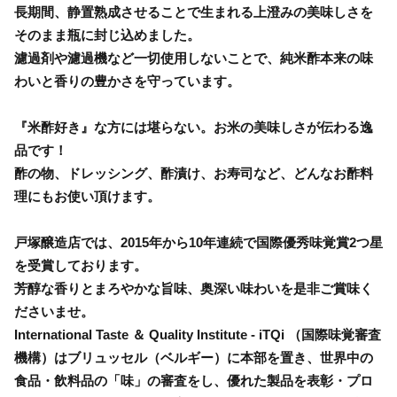
長期間、静置熟成させることで生まれる上澄みの美味しさを
そのまま瓶に封じ込めました。
濾過剤や濾過機など一切使用しないことで、純米酢本来の味
わいと香りの豊かさを守っています。
『米酢好き』な方には堪らない。お米の美味しさが伝わる逸
品です！
酢の物、ドレッシング、酢漬け、お寿司など、どんなお酢料
理にもお使い頂けます。
戸塚醸造店では、2015年から10年連続で国際優秀味覚賞2つ星
を受賞しております。
芳醇な香りとまろやかな旨味、奥深い味わいを是非ご賞味く
ださいませ。
International Taste ＆ Quality Institute - iTQi （国際味覚審査
機構）はブリュッセル（ベルギー）に本部を置き、世界中の
食品・飲料品の「味」の審査をし、優れた製品を表彰・プロ