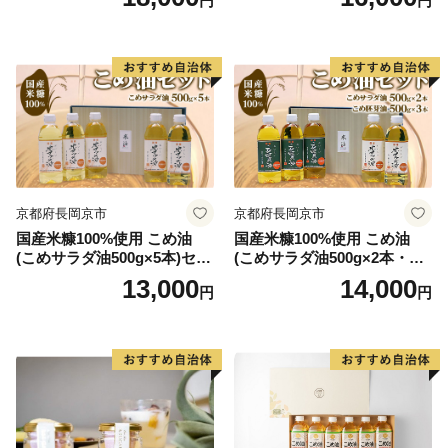
円
円
【ご注意】
※寄附につきましては、年度内の回数制限は現在設けて
おりません。
※特典品の送付は、西桂町外の方からの寄附に限らせて
いただきます。
※特典品のお届けには1～2ヶ月程度かかることがありま
す。
京都府長岡京市
京都府長岡京市
※特典品の写真はイメージです。
国産米糠100%使用 こめ油
国産米糠100%使用 こめ油
(こめサラダ油500g×5本)セッ
(こめサラダ油500g×2本・こ
【オンラインワンストップ申請サービスについて】
ト [1574]
め胚芽油500g×3本)セット [1
13,000
14,000
円
円
西桂町では、2024年8月5日よりオンラインワンストッ
573]
プ申請及び、
オンライン寄附情報確認の窓口が 「ふるまど」に変更
となりました。
▼ふるまどURL
https://furumado.jp/