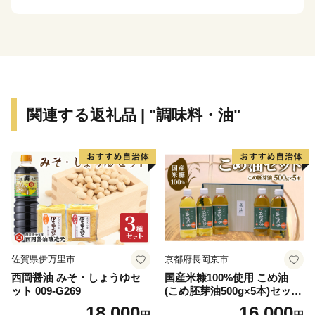
ーは富士山の伏流水のなかでも、特においしい層から湧
き出しているといわれています。また、水質は機織に光
沢を出すのに適した水と言われ、織物産業を支えてきま
した。
「甲州織り」千年の歴史の技術を継承し、ネクタイ・ス
トール、洋傘等多種にわたる織物を生産し、技術の高さ
関連する返礼品 | "調味料・油"
に海外からも注目を浴びています。丈夫さ、軽さ、独特
の輝きを生かした斬新なデザインの織物にご注目下さ
い。
ふるさと納税を通じて、西桂町の魅力あふれる特産品を
お楽しみください。
皆様からのふるさと西桂応援寄附金は西桂町のふるさと
づくりのために大切に活用させていただきます。
佐賀県伊万里市
京都府長岡京市
西岡醤油 みそ・しょうゆセ
国産米糠100%使用 こめ油
ット 009-G269
(こめ胚芽油500g×5本)セット
＜ふるさと西桂応援寄附金について＞
[1575]
18,000
16,000