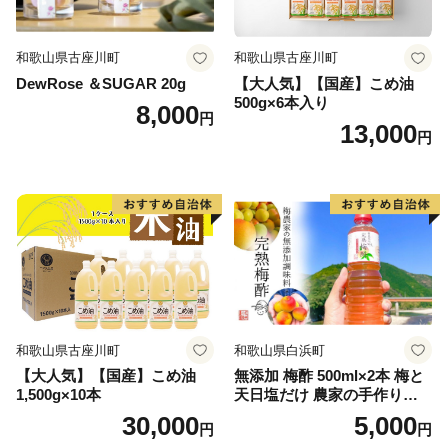
以前運用を行っていた「自治体マイページ」について
は、2024年6月をもって受付を終了しております。
【6月30日までに自治体マイページからワンストップ申
和歌山県古座川町
和歌山県古座川町
請をされた方へ】
DewRose ＆SUGAR 20g
【大人気】【国産】こめ油
500g×6本入り
・「自治体マイページ」より行っていただいたワンスト
8,000
円
13,000
ップ申請については、順次「ふるまど」にデータを移行
円
して参ります。
・「自治体マイページ」でのワンストップ申請の状態と
「ふるまど」での状態に差異がある期間が発生する場合
がございますが、
順次移行され「ふるまど」に状態が反映されますので
ご安心下さい。
和歌山県古座川町
和歌山県白浜町
【大人気】【国産】こめ油
無添加 梅酢 500ml×2本 梅と
1,500g×10本
天日塩だけ 農家の手作り完
熟梅酢 調味料
30,000
5,000
円
円