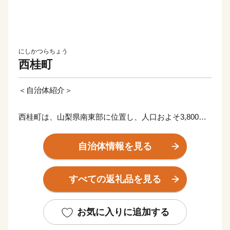
にしかつらちょう
西桂町
＜自治体紹介＞
西桂町は、山梨県南東部に位置し、人口およそ3,800
人、総面積約15平方キロメートル、その面積の80％近
くを山林が占める岳景観の美しいまちです。
自治体情報を見る
東京都心からほぼ100km圏内に位置し、町域の平坦部を
中央自動車道及び国道139号線と富士急行線が南北に縦
すべての返礼品を見る
断しているため首都圏や甲府盆地からのアクセスも最良
です。
お気に入りに追加する
豊富な水資源に恵まれており、西桂のミネラルウォータ