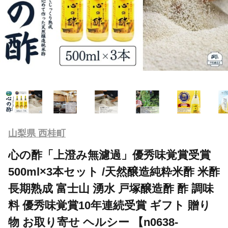
山梨県 西桂町
心の酢「上澄み無濾過」優秀味覚賞受賞
500ml×3本セット /天然醸造純粋米酢 米酢
長期熟成 富士山 湧水 戸塚醸造酢 酢 調味
料 優秀味覚賞10年連続受賞 ギフト 贈り
物 お取り寄せ ヘルシー 【n0638-