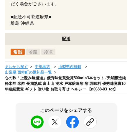
だく場合がございます。
■配送不可都道府県■
離島,沖縄県
配送
常温
冷蔵
冷凍
まちから探す
中部地方
山梨県西桂町
山梨県 西桂町の返礼品一覧
心の酢「上澄み無濾過」優秀味覚賞受賞500ml×3本セット /天然醸造純
粋米酢 米酢 長期熟成 富士山 湧水 戸塚醸造酢 酢 調味料 優秀味覚賞10
年連続受賞 ギフト 贈り物 お取り寄せ ヘルシー 【n0638-03_tot】
このページをシェアする