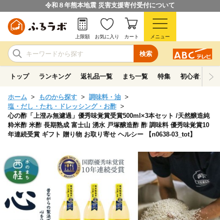
令和８年熊本地震 災害支援寄付受付について
上限額
お気に入り
カート
メニュー
検索
トップ
ランキング
返礼品一覧
まち一覧
特集
初心者ガイド
ホーム
ものから探す
調味料・油
塩・だし・たれ・ドレッシング・お酢
心の酢「上澄み無濾過」優秀味覚賞受賞500ml×3本セット /天然醸造純
粋米酢 米酢 長期熟成 富士山 湧水 戸塚醸造酢 酢 調味料 優秀味覚賞10
年連続受賞 ギフト 贈り物 お取り寄せ ヘルシー 【n0638-03_tot】