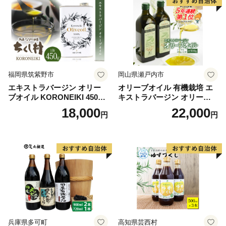
福岡県筑紫野市
岡山県瀬戸内市
エキストラバージン オリー
オリーブオイル 有機栽培 エ
ブオイル KORONEIKI 450g
キストラバージン オリーブ
[筑前たなか油屋 福岡県 筑紫
オイル シングル 2本 セット
18,000
22,000
円
円
野市 21760403] 油 食用油 オ
オーガニック 調味料 油 オリ
リーブ油
ーブ油 食用油 ギフト
兵庫県多可町
高知県芸西村