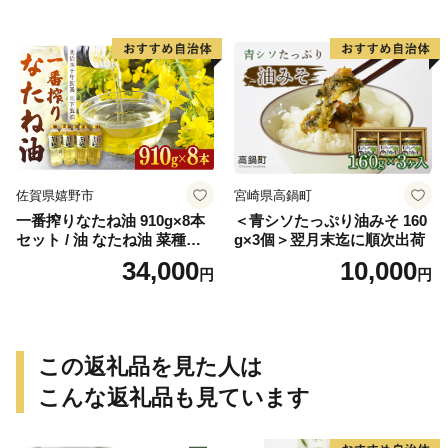
佐賀県嬉野市
宮崎県高鍋町
一番搾りなたね油 910g×8本
＜青シソたっぷり油みそ 160
セット / 油 なたね油 菜種油
g×3個＞翌月末迄に順次出荷
ナタネ【山下製油】 [NBE00
34,000
10,000
円
円
7]
この返礼品を見た人は
こんな返礼品も見ています