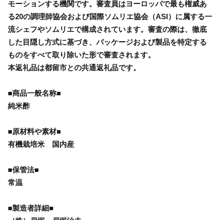
モーションする機関です。審査員はヨーロッパで最も権威あ
る20の調理師協会および国際ソムリエ協会（ASI）に属する一
流シェフやソムリエで構成されています。審査の際は、徹底
した目隠し方式に基づき、パッケージおよび製品を特定する
ものをすべて取り除いた形で審査されます。
本返礼品は都留市との共通返礼品です。
■商品一般名称■
純米酢
■原材料や素材■
有機栽培米 国内産
■保管法■
常温
■製造者詳細■