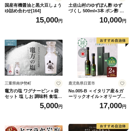
国産有機醤油と黒大豆しょう
土佐山村のゆずぽん酢 ゆず
ゆ詰め合わせ[164]
づくし 500ml×3本 ポン酢 ポ
ンズ ゆず 柚子 調味料 さっぱ
15,000
10,000
円
円
り 美味しい おいしい 鍋 しゃ
ぶしゃぶ 冷奴 魚料理 蒸し料
理 ドレッシング セット
三重県南伊勢町
鹿児島県日置市
竈方の塩 ワグナービン＋袋
No.005-B ＜イタリア産＆ガ
セット 塩 しお 調味料 食塩
ーリックオイル＞オリーブオ
天然 ミネラル 調味料 ソルト
イルセット(200ml×2本) 日置
5,000
17,000
円
円
salt 料理 味付 おにぎり 三重
市 特産品 調味料 油 エキスト
県 南伊勢 伊勢 志摩 5000円 5
ラバージン オリーブ セット
000円以下 五千円
ガーリック【鹿児島オリー
ブ】