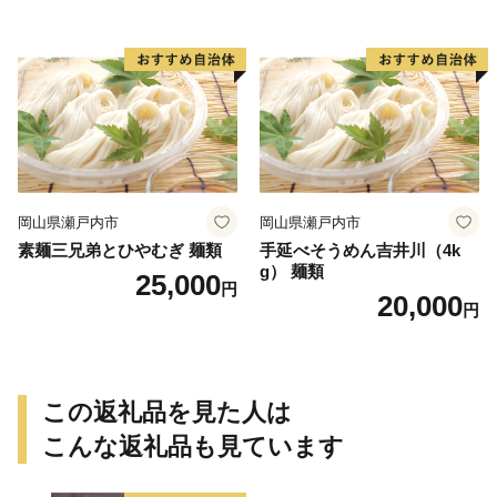
岡山県瀬戸内市
岡山県瀬戸内市
素麺三兄弟とひやむぎ 麺類
手延べそうめん吉井川（4k
g） 麺類
25,000
円
20,000
円
この返礼品を見た人は
こんな返礼品も見ています