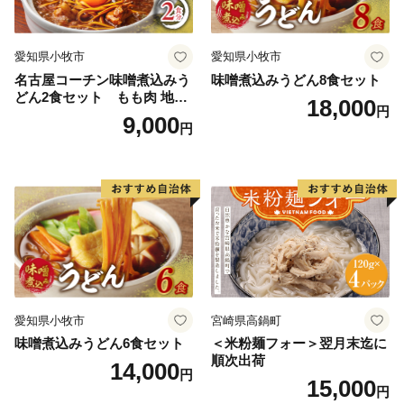
愛知県小牧市
愛知県小牧市
名古屋コーチン味噌煮込みう
味噌煮込みうどん8食セット
どん2食セット もも肉 地鶏
18,000
円
味噌うどん
9,000
円
愛知県小牧市
宮崎県高鍋町
味噌煮込みうどん6食セット
＜米粉麺フォー＞翌月末迄に
順次出荷
14,000
円
15,000
円