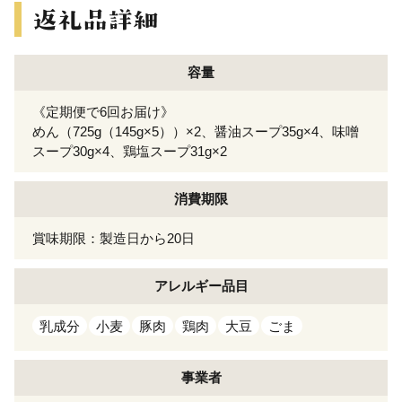
容量
《定期便で6回お届け》
めん（725g（145g×5））×2、醤油スープ35g×4、味噌
スープ30g×4、鶏塩スープ31g×2
消費期限
賞味期限：製造日から20日
アレルギー
品目
乳成分
小麦
豚肉
鶏肉
大豆
ごま
事業者