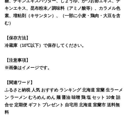
糖、チキンエキスパウダー、しょうゆ、かつお節エキス、チ
キンエキス、昆布粉末／調味料（アミノ酸等）、カラメル色
素、増粘剤（キサンタン）、（一部に小麦・鶏肉・大豆を含
む）
【保存方法】
冷蔵庫（10℃以下）で保存してください。
【注意事項】
※画像はイメージです。
【関連ワード】
ふるさと納税 人気 おすすめ ランキング 北海道 室蘭 生ラーメ
ン ラーメン むろめん めん 麺 醤油 味噌 鶏 塩 セット 10食 詰
合せ 定期便 ギフト プレゼント 自宅用 北海道 室蘭市 送料無
料