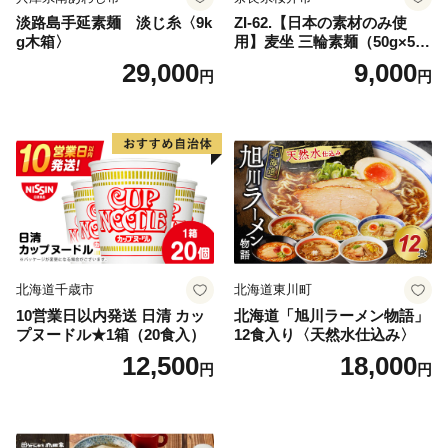
淡路島手延素麺 淡じ糸〈9k
ZI-62.【日本の素材のみ使
g木箱〉
用】麦坐 三輪素麺（50g×5束
×4袋）
29,000
9,000
円
円
北海道千歳市
北海道東川町
10営業日以内発送 日清 カッ
北海道「旭川ラーメン物語」
プヌードル★1箱（20食入）
12食入り〈天然水仕込み〉
12,500
18,000
円
円