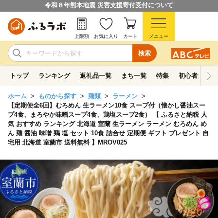
令和８年熊本地震 災害支援寄付受付について
上限額
お気に入り
カート
メニュー
検索
トップ
ランキング
返礼品一覧
まち一覧
特集
初心者ガイド
ホーム
ものから探す
麺類
ラーメン
【定期便全6回】むろめん 生ラーメン10食 スープ付（懐かし醤油スー
プ4食、まろやか味噌スープ4食、鶏塩スープ2食） 【 ふるさと納税 人
気 おすすめ ランキング 北海道 室蘭 生ラーメン ラーメン むろめん め
ん 麺 醤油 味噌 鶏 塩 セット 10食 詰合せ 定期便 ギフト プレゼント 自
宅用 北海道 室蘭市 送料無料 】MROV025