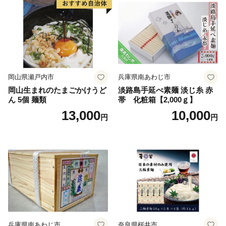
岡山県瀬戸内市
兵庫県南あわじ市
岡山生まれのたまごかけうど
淡路島手延べ素麺 淡じ糸 赤
ん 5個 麺類
帯 化粧箱【2,000ｇ】
13,000
10,000
円
円
兵庫県南あわじ市
奈良県桜井市