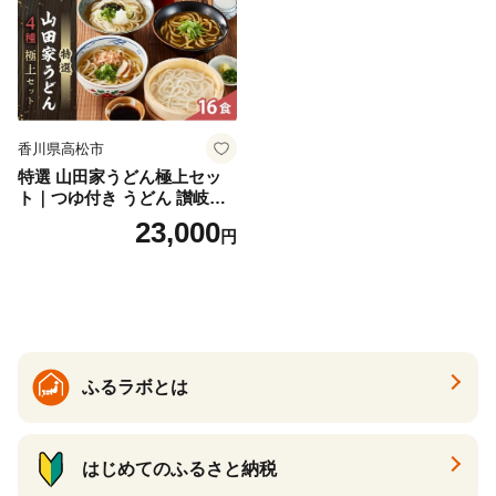
香川県高松市
特選 山田家うどん極上セッ
ト｜つゆ付き うどん 讃岐う
どん さぬきうどん 生麵 うど
23,000
円
んセット カレーうどん 生う
どん 食べ比べ 麺 麺類 ギフト
香川 香川県 高松
ふるラボとは
はじめてのふるさと納税