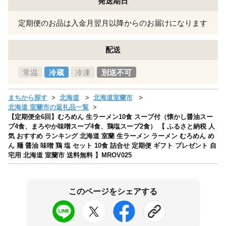
発送期日
定期便のお品は入金月翌月以降からのお届けになります
配送
常温
冷蔵
冷凍
別送不可
まちから探す
北海道
北海道室蘭市
北海道 室蘭市の返礼品一覧
【定期便全6回】むろめん 生ラーメン10食 スープ付（懐かし醤油スー
プ4食、まろやか味噌スープ4食、鶏塩スープ2食） 【 ふるさと納税 人
気 おすすめ ランキング 北海道 室蘭 生ラーメン ラーメン むろめん め
ん 麺 醤油 味噌 鶏 塩 セット 10食 詰合せ 定期便 ギフト プレゼント 自
宅用 北海道 室蘭市 送料無料 】MROV025
このページをシェアする