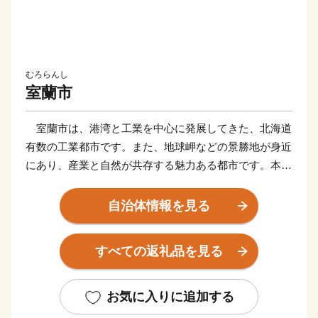
むろらんし
室蘭市
室蘭市は、港湾と工業を中心に発展してきた、北海道
有数の工業都市です。また、地球岬などの景勝地が身近
にあり、産業と自然が共存する魅力ある都市です。本市
は、これまで培われてきた高度なものづくり技術や、産
業・生活を支えてきた港・海、知の拠点である大学な
自治体情報を見る
ど、地域資源を最大限に活かしたまちづくりを進めてい
ます。
すべての返礼品を見る
そんな室蘭市に一歩足を踏み入れると、マスコットキ
ャラクターの「くじらん」が建物の壁面や看板など、室
蘭市のいたるところで皆様をお迎えします。時には絵の
お気に入りに追加する
中を飛び出して、職員と一緒にまちに繰り出すことも。