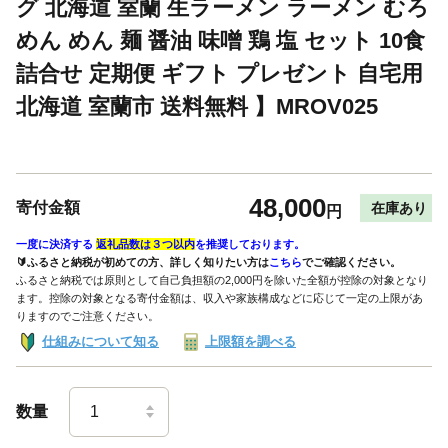
グ 北海道 室蘭 生ラーメン ラーメン むろ
めん めん 麺 醤油 味噌 鶏 塩 セット 10食
詰合せ 定期便 ギフト プレゼント 自宅用
北海道 室蘭市 送料無料 】MROV025
48,000
寄付金額
在庫あり
円
一度に決済する
返礼品数は３つ以内
を推奨しております。
🔰ふるさと納税が初めての方、詳しく知りたい方は
こちら
でご確認ください。
ふるさと納税では原則として自己負担額の2,000円を除いた全額が控除の対象となり
ます。控除の対象となる寄付金額は、収入や家族構成などに応じて一定の上限があ
りますのでご注意ください。
仕組みについて知る
上限額を調べる
数量