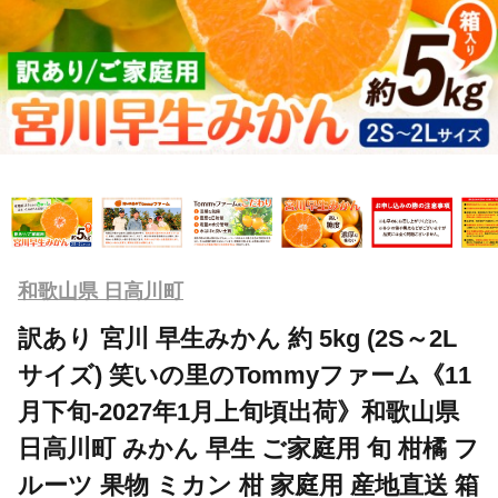
和歌山県 日高川町
訳あり 宮川 早生みかん 約 5kg (2S～2L
サイズ) 笑いの里のTommyファーム《11
月下旬-2027年1月上旬頃出荷》和歌山県
日高川町 みかん 早生 ご家庭用 旬 柑橘 フ
ルーツ 果物 ミカン 柑 家庭用 産地直送 箱