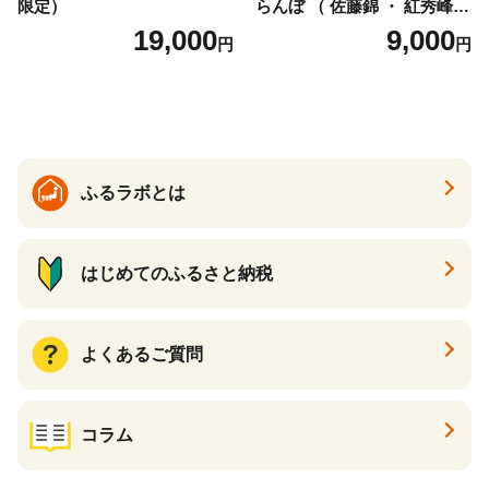
限定）
らんぼ （ 佐藤錦 ・ 紅秀峰
） ご家庭用 M以上 700g 【20
19,000
9,000
円
円
26年6月下旬から7月上旬発
送】 山形県 果物 フルーツ 初
夏 夏 送料無料
ふるラボとは
はじめてのふるさと納税
よくあるご質問
コラム