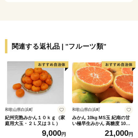
設、キャンプ場、
小コンサート等が可能な文化施設やスポーツ施設もあ
り、様々な体験が出来ます。
【業務委託先への委託について】
日高川町ふるさと納税の業務を遂行する上で必要な業務
関連する返礼品 | "フルーツ類"
委託先(寄附受付・返礼品手配・受領証明書の発行及び
送付・各種お問い合わせ受付・配送サービスを委託した
企業など)へ寄附者様の個人情報を委託させていただく
場合がございますが、その場合には、守秘義務契約等を
締結し、個人情報保護に万全を期します。
---------------------------------------------------------------------------
---
和歌山県白浜町
和歌山県白浜町
紀州完熟みかん１０ｋｇ（家
みかん 10kg MS玉 紀南の甘
本サイトの運営は、株式会社ローカルがおこなっており
庭用大玉・２Ｌ又は３Ｌ）
い極早生みかん 高糖度 10月
ます。
以降発送 マルチ被覆栽培
9,000
21,000
円
円
お電話及びメールは、当社がご対応いたします。