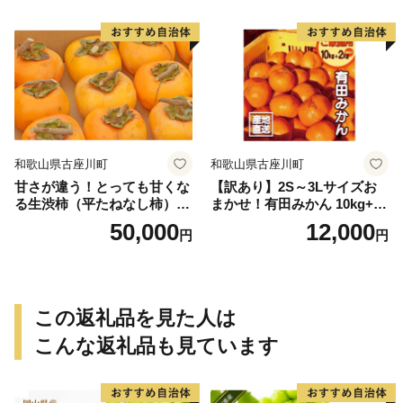
送＞-Ted【art016B】
和歌山県古座川町
和歌山県古座川町
甘さが違う！とっても甘くな
【訳あり】2S～3Lサイズお
る生渋柿（平たねなし柿）吊
まかせ！有田みかん 10kg+2k
るし柿用 T字枝or吊るしクリ
g保証分 11月から12月下旬ま
50,000
12,000
円
円
ップ付約14.5～15kg 約60～
でに順次発送致します。 / 訳
90個＜2026年10月中旬～11
ありみかん 有田みかん みか
月上旬ごろ順次発送＞Ted【a
ん ミカン 蜜柑 柑橘 温州みか
rt015B】
ん 和歌山 ご家庭用
この返礼品を見た人は
こんな返礼品も見ています