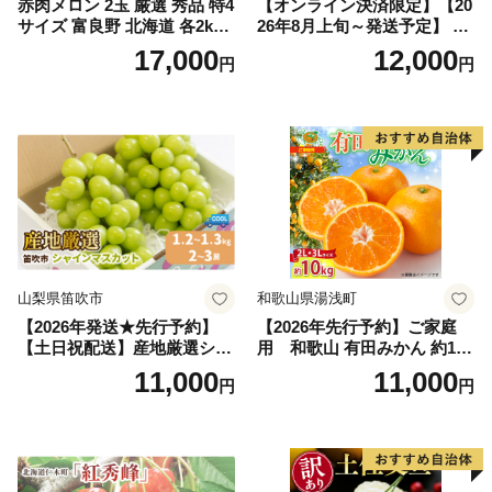
赤肉メロン 2玉 厳選 秀品 特4
【オンライン決済限定】【20
サイズ 富良野 北海道 各2kg
26年8月上旬～発送予定】 先
～2.6kg 2玉 セット ファーム
行予約 「浅間水蜜桃プレミ
17,000
12,000
円
円
富良野 メロン めろん 果物 く
アム」 もも あかつき 秀品 約
だもの フルーツ デザート 旬
2kg 5～9玉 贈答品 ふるさと
の果物 旬のフルーツ
納税 果物 桃 フルーツ モモ
果肉 長野県産 小諸市
山梨県笛吹市
和歌山県湯浅町
【2026年発送★先行予約】
【2026年先行予約】ご家庭
【土日祝配送】産地厳選シャ
用 和歌山 有田みかん 約10k
インマスカット1.2kg～1.3kg
g (2L、3Lサイズ)【湯浅町】
11,000
11,000
円
円
（2房～3房）※沖縄・離島配
_ZJ6079
送不可※ 106-003-sku02-26y
｜シャインマスカット 発送
笛吹市 山梨県 フルーツ 果物
ぶどう 葡萄 大粒 シャインマ