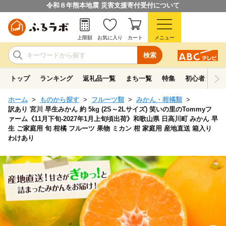
令和８年熊本地震 災害支援寄付受付について
上限額
お気に入り
カート
メニュー
検索
トップ
ランキング
返礼品一覧
まち一覧
特集
初心者ガイド
ホーム
ものから探す
フルーツ類
みかん・柑橘類
訳あり 宮川 早生みかん 約 5kg (2S～2Lサイズ) 笑いの里のTommyフ
ァーム《11月下旬-2027年1月上旬頃出荷》和歌山県 日高川町 みかん 早
生 ご家庭用 旬 柑橘 フルーツ 果物 ミカン 柑 家庭用 産地直送 箱入り
わけあり