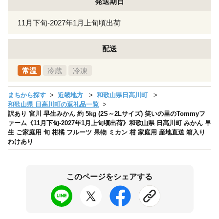
発送期日
11月下旬-2027年1月上旬頃出荷
配送
常温
冷蔵
冷凍
まちから探す
近畿地方
和歌山県日高川町
和歌山県 日高川町の返礼品一覧
訳あり 宮川 早生みかん 約 5kg (2S～2Lサイズ) 笑いの里のTommyフ
ァーム《11月下旬-2027年1月上旬頃出荷》和歌山県 日高川町 みかん 早
生 ご家庭用 旬 柑橘 フルーツ 果物 ミカン 柑 家庭用 産地直送 箱入り
わけあり
このページをシェアする