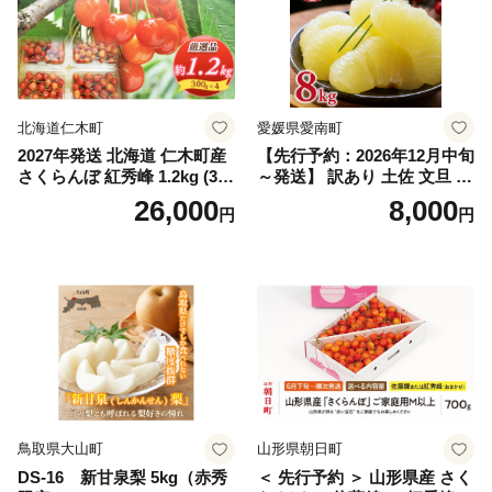
スカット おすすめ シャイン
マスカット 贈答 ギフト 産地
笛吹市 シャインマスカット
笛吹 葡萄 国産 ぶどう 人気
国産 1.2kg 先行｜
北海道仁木町
愛媛県愛南町
2027年発送 北海道 仁木町産
【先行予約：2026年12月中旬
さくらんぼ 紅秀峰 1.2kg (300
～発送】 訳あり 土佐 文旦 8k
g×4パック) Lサイズ以上 旬
g (Mサイズ以上サイズミック
26,000
8,000
円
円
桜桃 産地直送 サクランボ チ
ス) 8000円 わけあり ぶんた
ェリー フルーツ 果物 果物類
ん みかん mikan 蜜柑 ミカン
仁木町 仁木 [松山商店]
土佐文旦 家庭用 産地直送 国
産 農家直送 期間限定 特産品
サイズミックス くらもとフ
ァーム 愛南町 愛媛県
鳥取県大山町
山形県朝日町
DS-16 新甘泉梨 5kg（赤秀
＜ 先行予約 ＞ 山形県産 さく