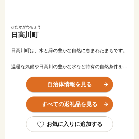
ひだかがわちょう
日高川町
日高川町は、水と緑の豊かな自然に恵まれたまちです。
温暖な気候や日高川の豊かな水など特有の自然条件を生
かし、温州みかんなどの柑橘類をはじめ、ミニトマトな
どの野菜類の農産物や、生産量日本一を誇る紀州備長
自治体情報を見る
炭、千両や椎茸等の林産物も多く生産しています。
すべての返礼品を見る
また、安珍清姫伝説で有名な道成寺や、奇祭で有名な丹
生神社の笑い祭、
寒川祭など有形・無形の文化遺産が多くある一方、
お気に入りに追加する
長さ日本一を誇る藤棚ロード、宿泊を兼ね備えた温泉施