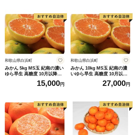
【返礼品の内容・お届け先・お届け時期等についての問
合せ先】
E-mail：hidakagawa@lo-cal.co.jp
TEL:050-6875-4016 FAX:050-3588-2325
和歌山県白浜町
和歌山県白浜町
みかん 5kg MS玉 紀南の濃い
みかん 10kg MS玉 紀南の濃
ゆら早生 高糖度 10月以降発
いゆら早生 高糖度 10月以降
送 マルチ被覆栽培
発送 マルチ被覆栽培
15,000
27,000
円
円