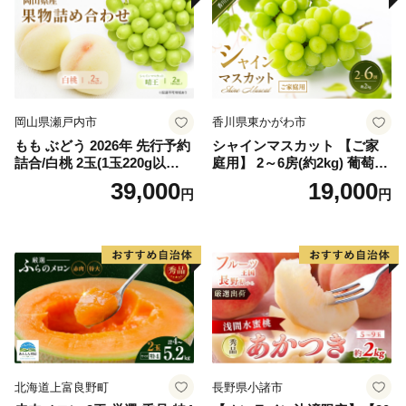
岡山県瀬戸内市
香川県東かがわ市
もも ぶどう 2026年 先行予約
シャインマスカット 【ご家
詰合/白桃 2玉(1玉220g以
庭用】 2～6房(約2kg) 葡萄 ぶ
上)・シャインマスカット 晴
どう ブドウ フルーツ 果物 く
39,000
19,000
円
円
王 2房(1房480g以上) 化粧箱
だもの 果実 旬の果物 旬のフ
入り 岡山県産 国産 フルーツ
ルーツ 香川 香川県 東かがわ
果物 ギフト
市
北海道上富良野町
長野県小諸市