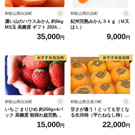
和歌山県白浜町
和歌山県白浜町
濃い山のハウスみかん 約5kg
紀州完熟みかん３ｋｇ（Ｍ又
MS玉 高糖度 ギフト 2024年7
はＬ）
月以降発送分
35,000
9,000
円
円
和歌山県白浜町
和歌山県古座川町
いちご まりひめ 約250g×4パ
甘さが違う！とっても甘くな
ック 高糖度 朝採れ超完熟ま
る生渋柿（平たねなし柿）吊
りひめ 1月以降発送分
るし柿用 T字枝or吊るしクリ
15,000
22,000
円
円
ップ付約4.5～5kg 約24～30
個＜2026年10月中旬～順次発