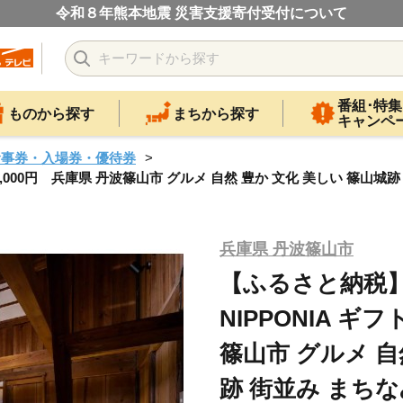
令和８年熊本地震 災害支援寄付受付について
番組･特集
ものから探す
まちから探す
キャンペ
食事券・入場券・優待券
,000円 兵庫県 丹波篠山市 グルメ 自然 豊か 文化 美しい 篠山城跡
兵庫県 丹波篠山市
【ふるさと納税
NIPPONIA ギフ
篠山市 グルメ 自
跡 街並み まちな