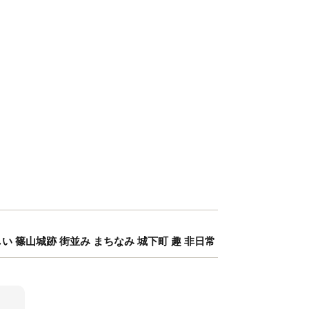
しい 篠山城跡 街並み まちなみ 城下町 趣 非日常