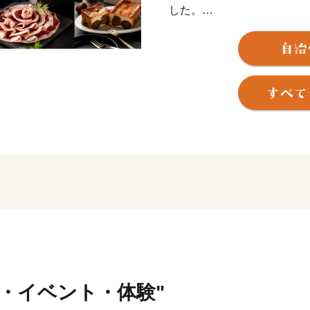
した。
これからも、小京都や日本
自然や文化を守り、黒大豆
ていきます。
おかげさまで「丹波篠山」
まちにもなりました。さら
信します。
そんなふるさとを応援して
「ふるさと日本一」と誇れ
ます。
自然と共生し、教育・文化
進めるために「丹波篠山ふ
いたします。
行・イベント・体験"
＼のどかな田園風景と歴史