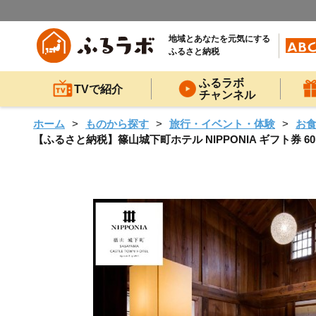
地域とあなたを元気にする
ふるさと納税
ふるラボ
TVで紹介
チャンネル
ホーム
ものから探す
旅行・イベント・体験
お
【ふるさと納税】篠山城下町ホテル NIPPONIA ギフト券 60