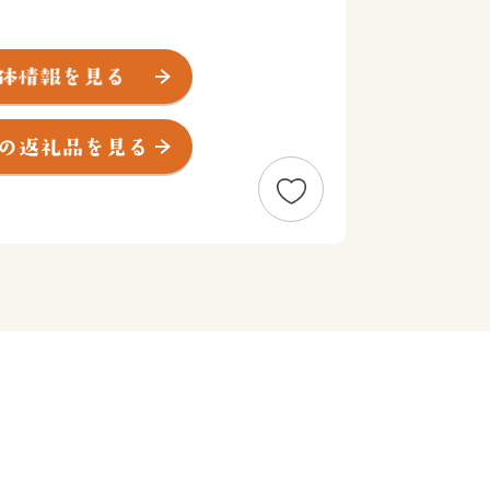
の原風景ともいわれるまちなみ、景観、
をはじめとする美味しい農産物をPRし
は、今、大きな人気を呼び、日本遺産の
に、あなたのふるさととして、全国に発
いただける皆さまの温かい「想い」を、
る丹波篠山のまちづくりに活かしていき
を発展させ、魅力あるふるさとづくりを
るさと応援寄付金」へのご協力をお願い
が息づく丹波篠山は、懐の深いまちで