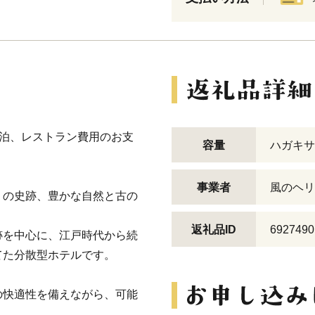
での宿泊、レストラン費用のお支
容量
ハガキサ
事業者
風のヘリ
くの史跡、豊かな自然と古の
返礼品ID
6927490
跡を中心に、江戸時代から続
てた分散型ホテルです。
の快適性を備えながら、可能