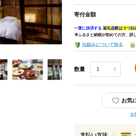
寄付金額
一度に決済する
返礼品数は３つ以
🔰ふるさと納税が初めての方、詳
仕組みについて知る
数量
お気
お
支払い方法