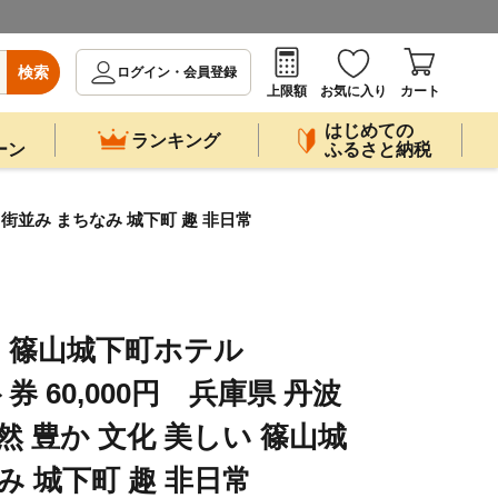
検索
ログイン・会員登録
上限額
お気に入り
カート
はじめての
ランキング
ーン
ふるさと納税
 街並み まちなみ 城下町 趣 非日常
】篠山城下町ホテル
ト券 60,000円 兵庫県 丹波
然 豊か 文化 美しい 篠山城
み 城下町 趣 非日常