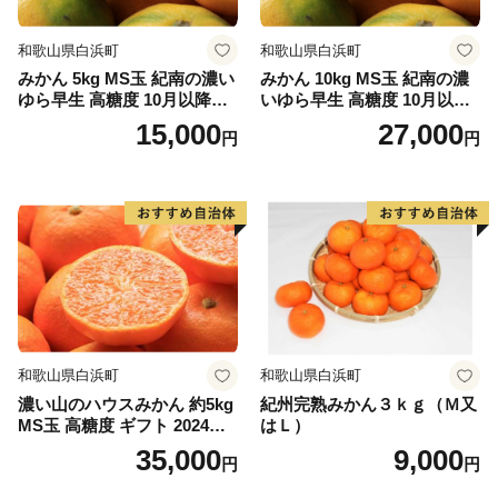
三者三様の風土、文化が融和する伊予市にぜひ一度お越
和歌山県白浜町
和歌山県白浜町
しください。
みかん 5kg MS玉 紀南の濃い
みかん 10kg MS玉 紀南の濃
ゆら早生 高糖度 10月以降発
いゆら早生 高糖度 10月以降
送 マルチ被覆栽培
発送 マルチ被覆栽培
15,000
27,000
円
円
和歌山県白浜町
和歌山県白浜町
濃い山のハウスみかん 約5kg
紀州完熟みかん３ｋｇ（Ｍ又
MS玉 高糖度 ギフト 2024年7
はＬ）
月以降発送分
35,000
9,000
円
円