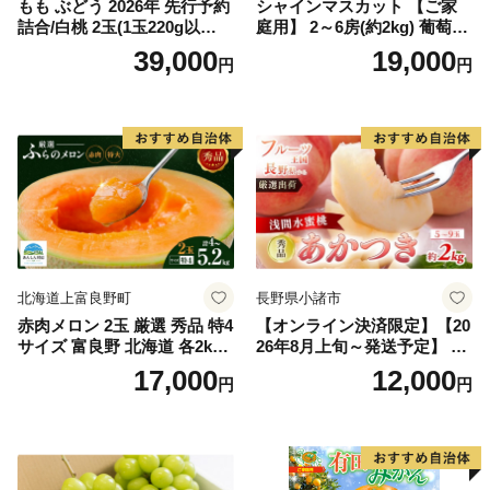
もも ぶどう 2026年 先行予約
シャインマスカット 【ご家
詰合/白桃 2玉(1玉220g以
庭用】 2～6房(約2kg) 葡萄 ぶ
上)・シャインマスカット 晴
どう ブドウ フルーツ 果物 く
39,000
19,000
円
円
王 2房(1房480g以上) 化粧箱
だもの 果実 旬の果物 旬のフ
入り 岡山県産 国産 フルーツ
ルーツ 香川 香川県 東かがわ
果物 ギフト
市
北海道上富良野町
長野県小諸市
赤肉メロン 2玉 厳選 秀品 特4
【オンライン決済限定】【20
サイズ 富良野 北海道 各2kg
26年8月上旬～発送予定】 先
～2.6kg 2玉 セット ファーム
行予約 「浅間水蜜桃プレミ
17,000
12,000
円
円
富良野 メロン めろん 果物 く
アム」 もも あかつき 秀品 約
だもの フルーツ デザート 旬
2kg 5～9玉 贈答品 ふるさと
の果物 旬のフルーツ
納税 果物 桃 フルーツ モモ
果肉 長野県産 小諸市