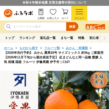
令和８年熊本地震 災害支援寄付受付について
上限額
お気に入り
カート
メニュー
検索
トップ
ランキング
返礼品一覧
まち一覧
特集
初心者ガイド
ホーム
ものから探す
フルーツ類
みかん・柑橘類
【2026年先行予約】 みかん 愛果28号 サイズミックス 約5kg ご家庭用
【2026年11月下旬から順次発送予定】 紅まどんなと同一品種 愛媛 人
気 柑橘 国産 フルーツ 伊豫果園 伊予市｜C107