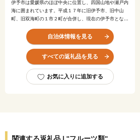
伊予市は愛媛県のほぼ中央に位置し、四国山地や瀬戸内
海に囲まれています。平成１７年に旧伊予市、旧中山
町、旧双海町の１市２町が合併し、現在の伊予市となり
ました。県庁所在地の松山市からも近く、松山空港から
車で２５分ほど。アクセスも良く住みやすいまちです。
自治体情報を見る
伊予市の中心地郡中（ぐんちゅう）は商人の町として栄
すべての返礼品を見る
え、大手の鰹節企業の工場や、小さな乾物商店までそろ
う出汁文化のまちです。８月に開催される伊予彩（いよ
さい）まつりでは県下でも有数の規模の花火大会が行わ
お気に入りに追加する
れ、多くの人でにぎわいます。郡中から少し離れた山沿
いでは、稲作や果樹栽培が盛んです。柑橘はもちろん、
キウイフルーツやびわの産地として知られています。
伊予市の南部にあたる中山町はのどかな里山の恵み豊か
なまちです。農林業が盛んで栗を中心として様々な作物
が栽培されています。特に栗の産地としては有名で、か
関連する返礼品 | "フルーツ類"