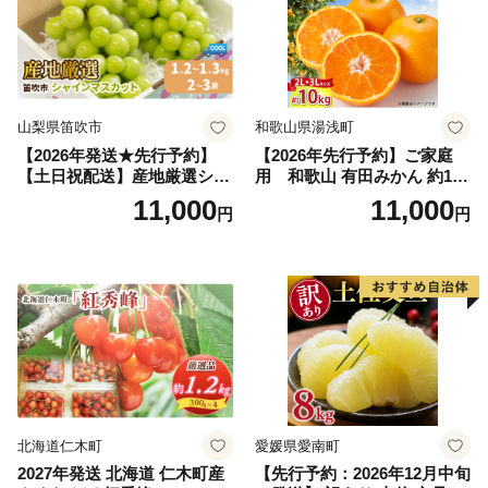
山梨県笛吹市
和歌山県湯浅町
【2026年発送★先行予約】
【2026年先行予約】ご家庭
【土日祝配送】産地厳選シャ
用 和歌山 有田みかん 約10k
インマスカット1.2kg～1.3kg
g (2L、3Lサイズ)【湯浅町】
11,000
11,000
円
円
（2房～3房）※沖縄・離島配
_ZJ6079
送不可※ 106-003-sku02-26y
｜シャインマスカット 発送
笛吹市 山梨県 フルーツ 果物
ぶどう 葡萄 大粒 シャインマ
スカット おすすめ シャイン
マスカット 贈答 ギフト 産地
笛吹市 シャインマスカット
笛吹 葡萄 国産 ぶどう 人気
国産 1.2kg 先行｜
北海道仁木町
愛媛県愛南町
2027年発送 北海道 仁木町産
【先行予約：2026年12月中旬