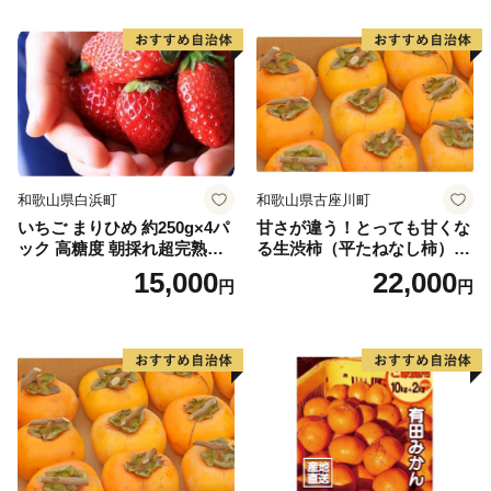
和歌山県白浜町
和歌山県古座川町
いちご まりひめ 約250g×4パ
甘さが違う！とっても甘くな
ック 高糖度 朝採れ超完熟ま
る生渋柿（平たねなし柿）吊
りひめ 1月以降発送分
るし柿用 T字枝or吊るしクリ
15,000
22,000
円
円
ップ付約4.5～5kg 約24～30
個＜2026年10月中旬～順次発
送＞-Ted【art016B】