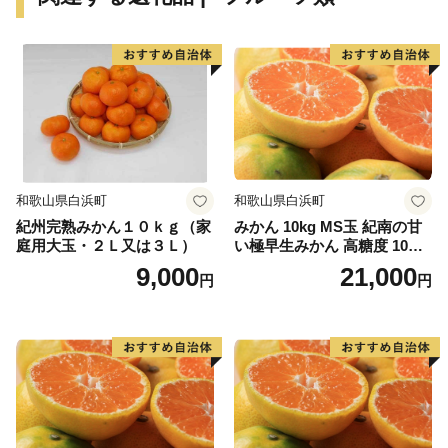
つては三代将軍徳川家光公に献上され、大変称賛された
ことが記録に残っています。中山町の栗の中で、厳しい
基準をクリアしたものが中山栗と呼ばれ、日本三大栗の
一つに数えられています。また、山里の静かで集中でき
る環境の中、手作りの工芸品や加工食品が製造されてお
り、職人たちが住む「クラフト」のまちです。
伊予市の西部の海岸線沿いを中心に広がる双海町は、
和歌山県白浜町
和歌山県白浜町
「しずむ夕日が立ち止まる町」として、伊予灘に沈む美
紀州完熟みかん１０ｋｇ（家
みかん 10kg MS玉 紀南の甘
しい夕日を活かしたまちづくりに取り組んできました。
庭用大玉・２Ｌ又は３Ｌ）
い極早生みかん 高糖度 10月
水産業が盛んな地域で、中でも下灘漁港で水揚げされる
以降発送 マルチ被覆栽培
9,000
21,000
円
円
ハモが有名です。他にタイ、サワラ、マナガツオ、イワ
シなどの様々な魚介類が水揚げされています。双海町に
は恋人の聖地として知られる双海シーサイド公園、海に
最も近い駅として知られ、度々テレビで紹介される有名
観光地となった下灘駅があり、夏を中心として多くの方
でにぎわっています。