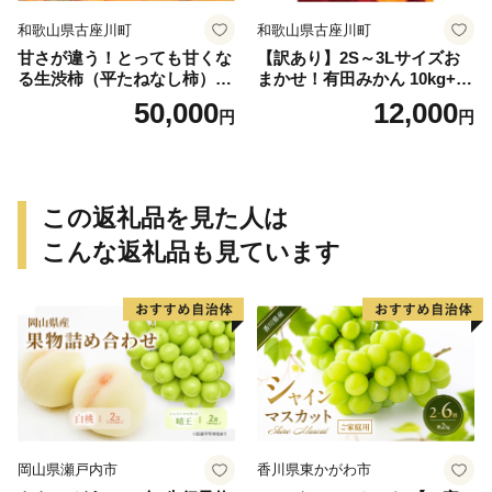
和歌山県古座川町
和歌山県古座川町
甘さが違う！とっても甘くな
【訳あり】2S～3Lサイズお
る生渋柿（平たねなし柿）吊
まかせ！有田みかん 10kg+2k
るし柿用 T字枝or吊るしクリ
g保証分 11月から12月下旬ま
50,000
12,000
円
円
ップ付約14.5～15kg 約60～
でに順次発送致します。 / 訳
90個＜2026年10月中旬～11
ありみかん 有田みかん みか
月上旬ごろ順次発送＞Ted【a
ん ミカン 蜜柑 柑橘 温州みか
rt015B】
ん 和歌山 ご家庭用
この返礼品を見た人は
こんな返礼品も見ています
岡山県瀬戸内市
香川県東かがわ市