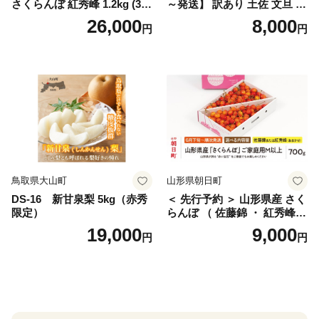
さくらんぼ 紅秀峰 1.2kg (300
～発送】 訳あり 土佐 文旦 8k
g×4パック) Lサイズ以上 旬
g (Mサイズ以上サイズミック
26,000
8,000
円
円
桜桃 産地直送 サクランボ チ
ス) 8000円 わけあり ぶんた
ェリー フルーツ 果物 果物類
ん みかん mikan 蜜柑 ミカン
仁木町 仁木 [松山商店]
土佐文旦 家庭用 産地直送 国
産 農家直送 期間限定 特産品
サイズミックス くらもとフ
ァーム 愛南町 愛媛県
鳥取県大山町
山形県朝日町
DS-16 新甘泉梨 5kg（赤秀
＜ 先行予約 ＞ 山形県産 さく
限定）
らんぼ （ 佐藤錦 ・ 紅秀峰
） ご家庭用 M以上 700g 【20
19,000
9,000
円
円
26年6月下旬から7月上旬発
送】 山形県 果物 フルーツ 初
夏 夏 送料無料