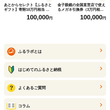
あとからセレクト【ふるさと
金子眼鏡の全国直営店で使え
ギフト】寄附10万円相当 あ
るメガネ引換券（3万円相
とから選べる！ ギフト いく
当） Bronze
100,000
100,000
円
円
ら ほたて 海鮮 牛肉 別海町
ケーキ アイス （ 後から 選べ
る カタログ カタログポイン
ト カタログギフト あとから
カタログ あとからカタログ
ポイント あとからカタログ
ギフト ふるさと納税 ）
ふるラボとは
はじめてのふるさと納税
よくあるご質問
コラム