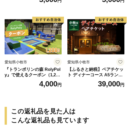
円
円
愛知県小牧市
愛知県小牧市
『トランポリンの森 RolyPol
【ふるさと納税】ペアチケッ
y』で使えるクーポン（1,200
ト ディナーコース A5ランク
円）
飛騨牛 コース 記念日 お誕生
4,000
39,000
円
円
日 特別な日 完全個室 ノンア
ルコール スパークリングワ
イン 1本付き デザート ドリ
ンク セレブレ お食事券 愛知
県 小牧市 送料無料
この返礼品を見た人は
こんな返礼品も見ています