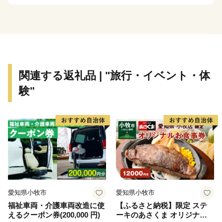
工品が豊富なのはもちろん、ポストやカーブミラーにも
りんごが・・・！？
日本一の桜
日本一ともいわれる圧倒的な花つきを誇る弘前市の桜。
特に毎年弘前公園で開催される「弘前さくらまつり」に
関連する返礼品 | "旅行・イベント・体
は、その美しさを一目見ようと、全国から多くの人々が
験"
訪れます。歴史ある弘前城と桜の共演は、まさに圧巻の
ひとことです。
愛知県小牧市
愛知県小牧市
福祉車両・介護車両改造に使
【ふるさと納税】限定 ステ
えるクーポン券(200,000 円)
ーキのあさくま オリジナル