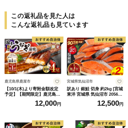
媛県【えひめの町（超）推
し！（愛南町）】(295)
この返礼品を見た人は
こんな返礼品も見ています
鹿児島県鹿屋市
宮城県気仙沼市
【10/1(木)より寄附金額改定
訳あり 銀鮭 切身 約2kg [宮城
予定】【期間限定】鹿児島県
東洋 宮城県 気仙沼市 205649
大隅産うなぎ蒲焼4尾（400
91] 鮭 魚介類 海鮮 訳アリ 規
12,000
12,500
円
円
g） KN007-023
格外 不揃い さけ サケ 鮭切身
シャケ 切り身 冷凍 家庭用 お
かず 弁当 支援 サーモン 銀鮭
切り身 魚 わけあり