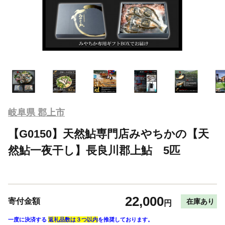
岐阜県 郡上市
【G0150】天然鮎専門店みやちかの【天
然鮎一夜干し】長良川郡上鮎 5匹
22,000
寄付金額
在庫あり
円
一度に決済する
返礼品数は３つ以内
を推奨しております。