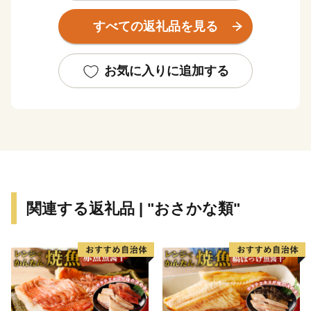
ードといったアウトドアスポーツ、郡上おどりや白鳥お
すべての返礼品を見る
どりに代表される伝統文化を堪能することができます。
お気に入りに追加する
郡上八幡城を戴く水と踊りの城下町、八幡町。
古今伝授が行われた和歌の里、大和町。
白山信仰で栄えた文化が息づく町、白鳥町。
夏は高原での避暑、冬はウィンタースポーツが楽しめ
る、高鷲町。
川の幸に恵まれた円空上人ゆかりの地、美並町。
せせらぎ街道沿いに四季折々の自然とグルメを満喫でき
関連する返礼品 | "おさかな類"
る、明宝。
オオサンショウウオが生息し、和良鮎で知られる、和良
町。
個性豊かな七郷(ななさと)が、あなたをお待ちしていま
す。