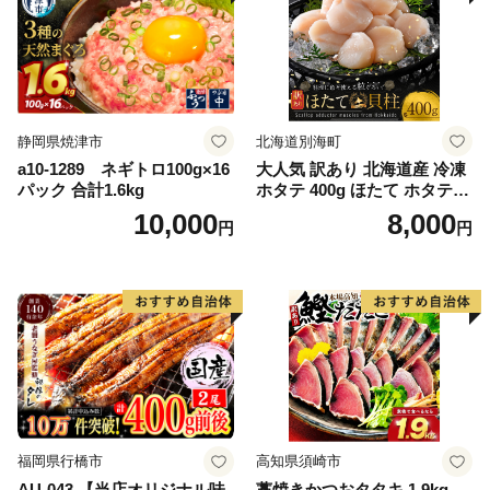
静岡県焼津市
北海道別海町
a10-1289 ネギトロ100g×16
大人気 訳あり 北海道産 冷凍
パック 合計1.6kg
ホタテ 400g ほたて ホタテ
帆立 貝柱 海鮮 魚介類 刺身
10,000
8,000
円
円
大粒 天然 海鮮 ランキング 大
人気 人気 おすすめ 訳あり ）
福岡県行橋市
高知県須崎市
AU-043 【当店オリジナル味
藁焼きかつおタタキ 1.9kg