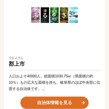
ぐじょうし
郡上市
人口およそ40000人、総面積1030.75㎢（県面積の約
10％）もの広大な面積を持ち、岐阜県のほぼ中央部に位
置する自治体です。
豊かな自然と調和した生活のもと、郡上鮎や明宝ハムな
自治体情報を見る
どの美味しい食べ物、ラフティングやスキー、スノーボ