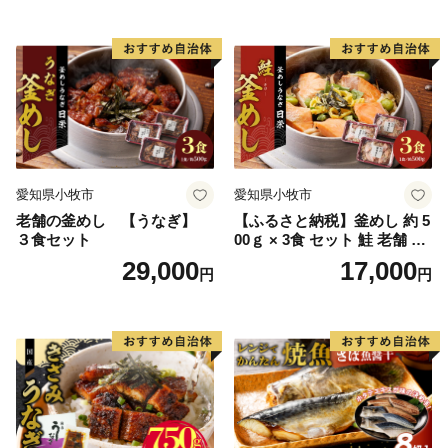
い さば 赤魚 縞ホッケ ジョイ
フーズ 魚貝類 お取り寄せ お
取り寄せグルメ 魚醤 ナンプ
ラー 愛知県 小牧市 冷凍 送料
無料
愛知県小牧市
愛知県小牧市
老舗の釜めし 【うなぎ】
【ふるさと納税】釜めし 約 5
３食セット
00ｇ × 3食 セット 鮭 老舗 急
速冷凍 レンチン 時短 簡単調
29,000
17,000
円
円
理 食品 加工品 海鮮 手作り
ほくほく ご飯 お弁当 おにぎ
り お茶漬け お取り寄せ お取
り寄せグルメ 愛知県 小牧市
送料無料