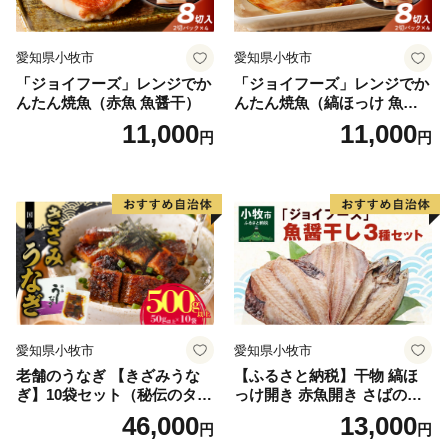
まずは返礼品で郡上の魅力をお楽しみいただき、その上
でぜひお越しください。
愛知県小牧市
愛知県小牧市
「ジョイフーズ」レンジでか
「ジョイフーズ」レンジでか
んたん焼魚（赤魚 魚醤干）
んたん焼魚（縞ほっけ 魚醤
干）
11,000
11,000
円
円
愛知県小牧市
愛知県小牧市
老舗のうなぎ 【きざみうな
【ふるさと納税】干物 縞ほ
ぎ】10袋セット（秘伝のタレ
っけ開き 赤魚開き さばの開
付）
き 魚醤干し 3種 セット 詰め
46,000
13,000
円
円
合わせ 魚 おかず 肉厚 おいし