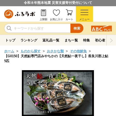
令和８年熊本地震 災害支援寄付受付について
上限額
お気に入り
カート
メニュー
検索
トップ
ランキング
返礼品一覧
まち一覧
特集
初心者ガイド
ホーム
ものから探す
おさかな類
その他鮮魚
【G0150】天然鮎専門店みやちかの【天然鮎一夜干し】長良川郡上鮎
5匹