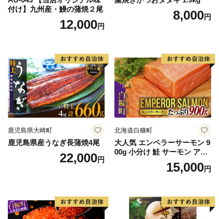
付け】九州産・鰻の蒲焼２尾
8,000
円
12,000
円
鹿児島県大崎町
北海道白糠町
鹿児島県産うなぎ長蒲焼4尾
大人気 エンペラーサーモン 9
00g 小分け 鮭 サーモン アト
22,000
円
ランティックサーモン 水産
15,000
円
庁長官賞 受賞 さけ シャケ し
ゃけ sake カルパッチョ ソテ
ー レアステーキ 人気 高級 大
満足 美味しい 贈答 生食用 刺
身 お刺身 刺し身 魚介類 海鮮
冷凍 厚切り 薄切り ふるさと