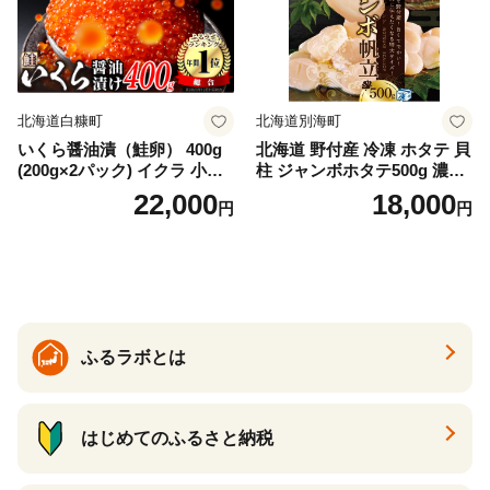
納税 ふるさとチョイス チョ
イス 北海道 白糠町
北海道白糠町
北海道別海町
いくら醤油漬（鮭卵） 400g
北海道 野付産 冷凍 ホタテ 貝
(200g×2パック) イクラ 小分
柱 ジャンボホタテ500g 濃厚
け いくら醤油漬 鮭いくら い
な旨味と甘み （ほたて ホタ
22,000
18,000
円
円
くら醤油漬け 鮭 鮭卵 ikura
テ 帆立 貝柱 ホタテ貝柱 大玉
醤油いくら 冷凍いくら いく
大粒 北海道 別海 野付 ふるさ
ら北海道 醤油鮭いくら 人気
と納税）
大好評品 北海道 白糠町
ふるラボとは
はじめてのふるさと納税