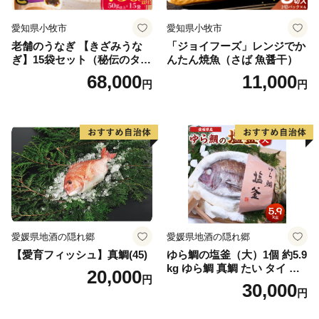
愛知県小牧市
愛知県小牧市
老舗のうなぎ 【きざみうな
「ジョイフーズ」レンジでか
ぎ】15袋セット（秘伝のタレ
んたん焼魚（さば 魚醤干）
付）
68,000
11,000
円
円
愛媛県地酒の隠れ郷
愛媛県地酒の隠れ郷
【愛育フィッシュ】真鯛(45)
ゆら鯛の塩釜（大）1個 約5.9
kg ゆら鯛 真鯛 たい タイ 鯛
20,000
円
塩釜焼き 塩釜 魚 魚介類 海鮮
30,000
円
祝い事 お祝い ハレの日 食品
冷蔵 宝水産 国産 由良半島 愛