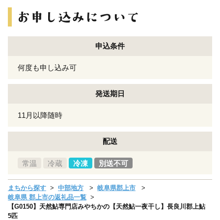
申込条件
何度も申し込み可
発送期日
11月以降随時
配送
常温
冷蔵
冷凍
別送不可
まちから探す
中部地方
岐阜県郡上市
岐阜県 郡上市の返礼品一覧
【G0150】天然鮎専門店みやちかの【天然鮎一夜干し】長良川郡上鮎
5匹