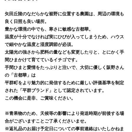
矢田丘陵のなだらかな裾野に位置する農園は、周辺の環境も
良く日照も良い場所。
豊かな環境の中でも、寒さに敏感な古都華。
温度が十分でなければ実にひびが入ってしまうため、ハウス
で細やかな温度と湿度調節が必須。
太陽光の強さから肥料の量なども変更したりと、とにかく手
間ひまかけて育てているイチゴです。
手間ひまと愛情をたっぷりと注いで、大切に優しく阪野さん
の「古都華」は
平群町をより魅力的に発信するために厳しい評価基準を制定
された「平群ブランド」として認定されています。
この機会に是非、ご賞味ください。
※青果物のため、天候等の影響により発送時期が前後する場
合がございますことご了承くださいませ。
※返礼品のお届け予定日についての事前連絡はいたしかねま