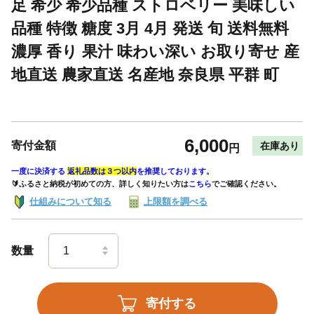
足 希少 希少品種 ストロベリー 美味しい
品種 特徴 糖度 3月 4月 発送 旬 送料無料
濃厚 香り 果汁 味わい深い お取り寄せ 産
地直送 農家直送 名産地 奈良県 平群 町
6,000
寄付金額
在庫あり
円
一度に決済する
返礼品数は３つ以内
を推奨しております。
🔰ふるさと納税が初めての方、詳しく知りたい方は
こちら
でご確認ください。
仕組みについて知る
上限額を調べる
数量
寄付する