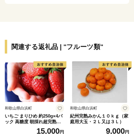
また、奈良県の「好きな道の駅ランキング」で1位にも
選ばれた「道の駅大和路へぐり」では、産地ならではの
味とボリューム「古都華パフェ」が大人気！期間限定
（完全予約制）ですが、ぜひ一度お越しください。
関連する返礼品 | "フルーツ類"
和歌山県白浜町
和歌山県白浜町
いちご まりひめ 約250g×4パ
紀州完熟みかん１０ｋｇ（家
ック 高糖度 朝採れ超完熟ま
庭用大玉・２Ｌ又は３Ｌ）
りひめ 1月以降発送分
15,000
9,000
円
円