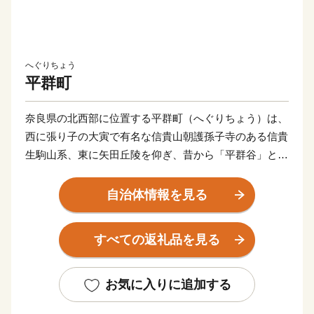
へぐりちょう
平群町
奈良県の北西部に位置する平群町（へぐりちょう）は、
西に張り子の大寅で有名な信貴山朝護孫子寺のある信貴
生駒山系、東に矢田丘陵を仰ぎ、昔から「平群谷」と呼
ばれ、今は「山のぽっけ」として親しまれています。
自治体情報を見る
奈良県の「街の幸福度ランキング」では２年連続２位に
も選ばれた平群町は、小菊・いちご・ぶどう・バラを基
すべての返礼品を見る
幹産業とし、ブランドいちご「古都華(ことか)」は県内
トップの栽培面積を誇り、「古都華の聖地」とも称され
ています。
お気に入りに追加する