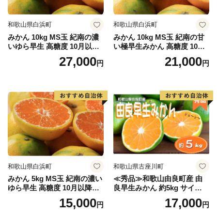
和歌山県白浜町
和歌山県白浜町
みかん 10kg MS玉 紀南の濃
みかん 10kg MS玉 紀南の甘
いゆら早生 高糖度 10月以降
い極早生みかん 高糖度 10月
発送 マルチ被覆栽培
以降発送 マルチ被覆栽培
27,000
21,000
円
円
和歌山県白浜町
和歌山県古座川町
みかん 5kg MS玉 紀南の濃い
≪秀品≫和歌山由良町産 由
ゆら早生 高糖度 10月以降発
良早生みかん 約5kg サイズお
送 マルチ被覆栽培
まかせ【sml106C】
15,000
17,000
円
円