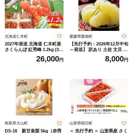
スカット おすすめ シャイン
マスカット 贈答 ギフト 産地
笛吹市 シャインマスカット
笛吹 葡萄 国産 ぶどう 人気
国産 1.2kg 先行｜
北海道仁木町
愛媛県愛南町
2027年発送 北海道 仁木町産
【先行予約：2026年12月中旬
さくらんぼ 紅秀峰 1.2kg (300
～発送】 訳あり 土佐 文旦 8k
g×4パック) Lサイズ以上 旬
g (Mサイズ以上サイズミック
26,000
8,000
円
円
桜桃 産地直送 サクランボ チ
ス) 8000円 わけあり ぶんた
ェリー フルーツ 果物 果物類
ん みかん mikan 蜜柑 ミカン
仁木町 仁木 [松山商店]
土佐文旦 家庭用 産地直送 国
産 農家直送 期間限定 特産品
サイズミックス くらもとフ
ァーム 愛南町 愛媛県
鳥取県大山町
山形県朝日町
DS-16 新甘泉梨 5kg（赤秀
＜ 先行予約 ＞ 山形県産 さく