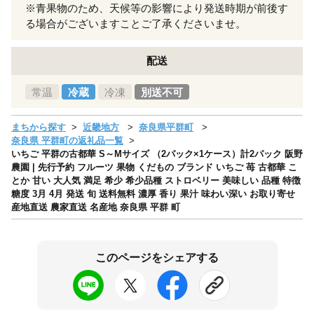
※青果物のため、天候等の影響により発送時期が前後す
る場合がございますことご了承くださいませ。
配送
常温
冷蔵
冷凍
別送不可
まちから探す
近畿地方
奈良県平群町
奈良県 平群町の返礼品一覧
いちご 平群の古都華 S～Mサイズ （2パック×1ケース）計2パック 阪野
農園 | 先行予約 フルーツ 果物 くだもの ブランド いちご 苺 古都華 こ
とか 甘い 大人気 満足 希少 希少品種 ストロベリー 美味しい 品種 特徴
糖度 3月 4月 発送 旬 送料無料 濃厚 香り 果汁 味わい深い お取り寄せ
産地直送 農家直送 名産地 奈良県 平群 町
このページをシェアする