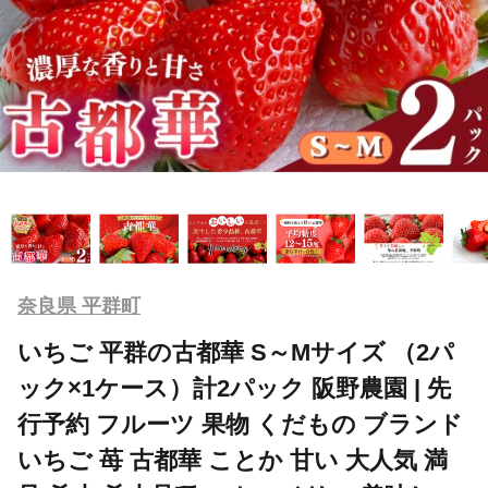
奈良県 平群町
いちご 平群の古都華 S～Mサイズ （2パ
ック×1ケース）計2パック 阪野農園 | 先
行予約 フルーツ 果物 くだもの ブランド
いちご 苺 古都華 ことか 甘い 大人気 満