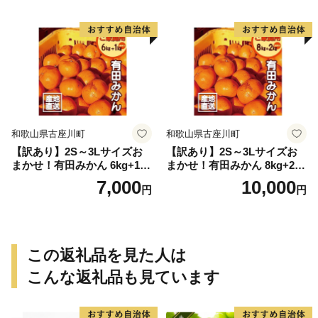
和歌山県古座川町
和歌山県古座川町
【訳あり】2S～3Lサイズお
【訳あり】2S～3Lサイズお
まかせ！有田みかん 6kg+1kg
まかせ！有田みかん 8kg+2kg
保証分 11月から12月下旬ま
保証分 11月から12月下旬ま
7,000
10,000
円
円
でに順次発送致します。 / 訳
でに順次発送致します。 / 訳
ありみかん 有田みかん みか
ありみかん 有田みかん みか
ん ミカン 蜜柑 柑橘 温州みか
ん ミカン 蜜柑 柑橘 温州みか
ん 和歌山 ご家庭用
ん 和歌山 ご家庭用
この返礼品を見た人は
こんな返礼品も見ています