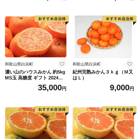
和歌山県白浜町
和歌山県白浜町
濃い山のハウスみかん 約5kg
紀州完熟みかん３ｋｇ（Ｍ又
MS玉 高糖度 ギフト 2024年7
はＬ）
月以降発送分
35,000
9,000
円
円