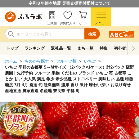
令和８年熊本地震 災害支援寄付受付について
上限額
お気に入り
カート
メニュー
検索
トップ
ランキング
返礼品一覧
まち一覧
特集
初心者ガイド
ホーム
ものから探す
フルーツ類
いちご
いちご 平群の古都華 S～Mサイズ （2パック×1ケース）計2パック 阪野
農園 | 先行予約 フルーツ 果物 くだもの ブランド いちご 苺 古都華 こ
とか 甘い 大人気 満足 希少 希少品種 ストロベリー 美味しい 品種 特徴
糖度 3月 4月 発送 旬 送料無料 濃厚 香り 果汁 味わい深い お取り寄せ
産地直送 農家直送 名産地 奈良県 平群 町