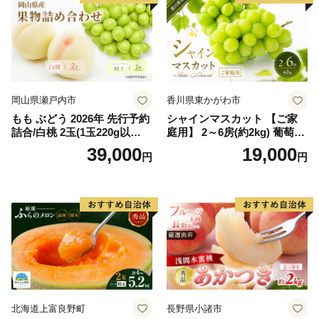
岡山県瀬戸内市
香川県東かがわ市
もも ぶどう 2026年 先行予約
シャインマスカット 【ご家
詰合/白桃 2玉(1玉220g以
庭用】 2～6房(約2kg) 葡萄 ぶ
上)・シャインマスカット 晴
どう ブドウ フルーツ 果物 く
39,000
19,000
円
円
王 2房(1房480g以上) 化粧箱
だもの 果実 旬の果物 旬のフ
入り 岡山県産 国産 フルーツ
ルーツ 香川 香川県 東かがわ
果物 ギフト
市
北海道上富良野町
長野県小諸市