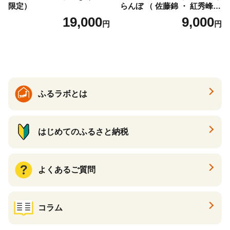
限定）
らんぼ （ 佐藤錦 ・ 紅秀峰
） ご家庭用 M以上 700g 【20
19,000
9,000
円
円
26年6月下旬から7月上旬発
送】 山形県 果物 フルーツ 初
夏 夏 送料無料
ふるラボとは
はじめてのふるさと納税
よくあるご質問
コラム