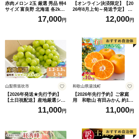
赤肉メロン 2玉 厳選 秀品 特4
【オンライン決済限定】【20
サイズ 富良野 北海道 各2kg
26年8月上旬～発送予定】 先
～2.6kg 2玉 セット ファーム
行予約 「浅間水蜜桃プレミ
17,000
12,000
円
円
富良野 メロン めろん 果物 く
アム」 もも あかつき 秀品 約
だもの フルーツ デザート 旬
2kg 5～9玉 贈答品 ふるさと
の果物 旬のフルーツ
納税 果物 桃 フルーツ モモ
果肉 長野県産 小諸市
山梨県笛吹市
和歌山県湯浅町
【2026年発送★先行予約】
【2026年先行予約】ご家庭
【土日祝配送】産地厳選シャ
用 和歌山 有田みかん 約10k
インマスカット1.2kg～1.3kg
g (2L、3Lサイズ)【湯浅町】
11,000
11,000
円
円
（2房～3房）※沖縄・離島配
_ZJ6079
送不可※ 106-003-sku02-26y
｜シャインマスカット 発送
笛吹市 山梨県 フルーツ 果物
ぶどう 葡萄 大粒 シャインマ