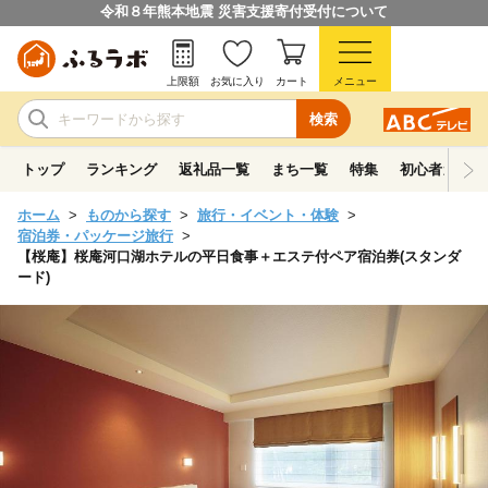
令和８年熊本地震 災害支援寄付受付について
上限額
お気に入り
カート
メニュー
検索
トップ
ランキング
返礼品一覧
まち一覧
特集
初心者ガイド
ホーム
ものから探す
旅行・イベント・体験
宿泊券・パッケージ旅行
【桜庵】桜庵河口湖ホテルの平日食事＋エステ付ペア宿泊券(スタンダ
ード)