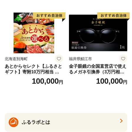
北海道別海町
福井県鯖江市
あとからセレクト【ふるさと
金子眼鏡の全国直営店で使え
ギフト】寄附10万円相当 あ
るメガネ引換券（3万円相
とから選べる！ ギフト いく
当） Bronze
100,000
100,000
円
円
ら ほたて 海鮮 牛肉 別海町
ケーキ アイス （ 後から 選べ
る カタログ カタログポイン
ト カタログギフト あとから
カタログ あとからカタログ
ポイント あとからカタログ
ギフト ふるさと納税 ）
ふるラボとは