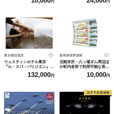
10,000
24,000
円
円
人1名様分 関東 東京 ご利用
券 ランチ 昼食 食事券 レスト
ラン ブッフェ 東京都 お食事
券
東京都目黒区
群馬県長野原町
ウェスティンホテル東京
北軽井沢・八ッ場ダム周辺ほ
『ル・スパ・パリジエン』選
か町内各所で利用可能な長野
べるボディセラピー90分/1名
原町ふるさと感謝券（3,000
132,000
10,000
円
円
円分）【トラベル 観光 旅行
お土産 群馬県 長野原町 北軽
井沢】