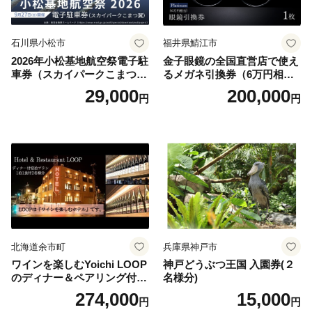
石川県小松市
福井県鯖江市
2026年小松基地航空祭電子駐
金子眼鏡の全国直営店で使え
車券（スカイパークこまつ
るメガネ引換券（6万円相
翼） 駐車場 シャトルバスの
当） Platinum
29,000
200,000
円
円
りばすぐ 石川県 小松市
北海道余市町
兵庫県神戸市
ワインを楽しむYoichi LOOP
神戸どうぶつ王国 入園券(２
のディナー＆ペアリング付宿
名様分)
泊プラン＜デラックスツイン
274,000
15,000
円
円
＞