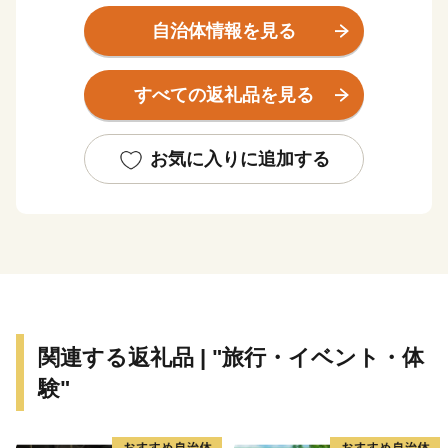
進湖、本栖湖という全く特徴の異なった４つの湖を有す
自治体情報を見る
る日本屈指の景勝地として高い評価を得ています。南は
富士山の傾斜地、北は御坂山系に挟まれた高原のため夏
すべての返礼品を見る
季は過ごしやすく、四季折々、美しく豊かな自然を求め
て国内外から多くの人々が訪れる国際観光地です。後世
に向け「富士山」が世界文化遺産であり続けるよう、
お気に入りに追加する
様々な政策に取り組んでいます。
都心から車で約９０分の場所に位置する富士河口湖町で
は、河口湖美術館や河口湖ステラシアターなどの文化・
観光施設のほか、富士山と湖が眺望できる温泉郷、旅
館、ホテルなどの宿泊施設も充実しています。 ハーブ
フェスティバルや紅葉まつりなど季節を感じることので
きるイベントのほかにも、富士山河口湖音楽祭や、４つ
関連する返礼品 | "旅行・イベント・体
の湖で行われる花火大会、マラソンなど多彩なイベント
験"
が開催され、１年を通じて楽しむことができます。