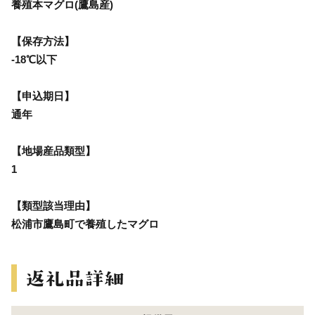
養殖本マグロ(鷹島産)
【保存方法】
-18℃以下
【申込期日】
通年
【地場産品類型】
1
【類型該当理由】
松浦市鷹島町で養殖したマグロ