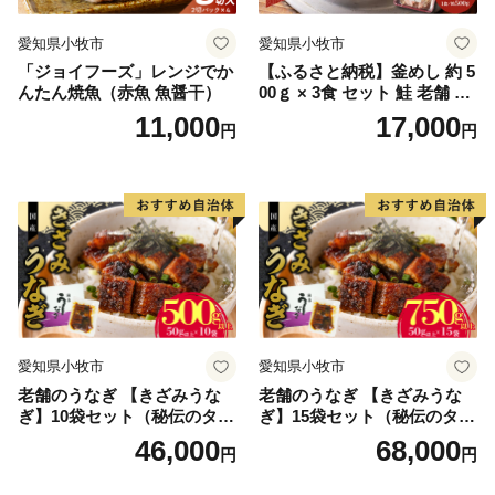
愛知県小牧市
愛知県小牧市
「ジョイフーズ」レンジでか
【ふるさと納税】釜めし 約 5
んたん焼魚（赤魚 魚醤干）
00ｇ × 3食 セット 鮭 老舗 急
速冷凍 レンチン 時短 簡単調
11,000
17,000
円
円
理 食品 加工品 海鮮 手作り
ほくほく ご飯 お弁当 おにぎ
り お茶漬け お取り寄せ お取
り寄せグルメ 愛知県 小牧市
送料無料
愛知県小牧市
愛知県小牧市
老舗のうなぎ 【きざみうな
老舗のうなぎ 【きざみうな
ぎ】10袋セット（秘伝のタレ
ぎ】15袋セット（秘伝のタレ
付）
付）
46,000
68,000
円
円