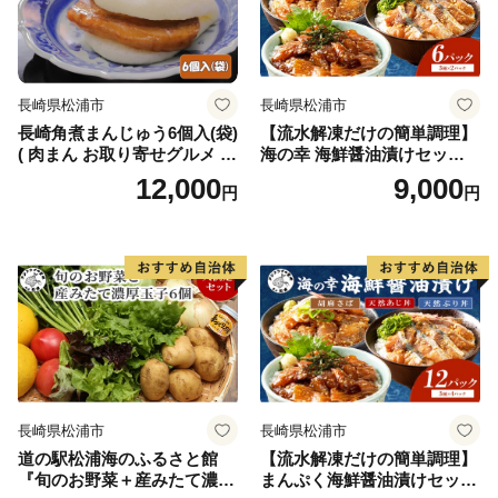
保存 )【B2-192】
長崎県松浦市
長崎県松浦市
長崎角煮まんじゅう6個入(袋)
【流水解凍だけの簡単調理】
( 肉まん お取り寄せグルメ 長
海の幸 海鮮醤油漬けセット
崎 送料無料 角煮 個包装 冷凍
各2パック( アジ サバ ブリ 天
12,000
9,000
円
円
角煮まん )【B2-221】
然 あじ さば ぶり 海鮮丼 流
水解凍 お手軽 時短 簡単 人気
冷凍 おいしい 刺身 小分け パ
ック セット 国産 ギフト 長崎
県 松浦市 )【A9-055】
長崎県松浦市
長崎県松浦市
道の駅松浦海のふるさと館
【流水解凍だけの簡単調理】
『旬のお野菜＋産みたて濃厚
まんぷく海鮮醤油漬けセット