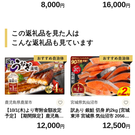
玉子6個』の大満足セット！
各4パック( アジ サバ ブリ 天
8,000
16,000
円
円
【A8-039】
然 あじ さば ぶり 海鮮丼 流
水解凍 お手軽 時短 簡単 人気
冷凍 おいしい 刺身 小分け パ
ック セット 国産 ギフト 長崎
県 松浦市 )【B6-046】
この返礼品を見た人は
こんな返礼品も見ています
鹿児島県鹿屋市
宮城県気仙沼市
【10/1(木)より寄附金額改定
訳あり 銀鮭 切身 約2kg [宮城
予定】【期間限定】鹿児島県
東洋 宮城県 気仙沼市 205649
大隅産うなぎ蒲焼4尾（400
91] 鮭 魚介類 海鮮 訳アリ 規
12,000
12,500
円
円
g） KN007-023
格外 不揃い さけ サケ 鮭切身
シャケ 切り身 冷凍 家庭用 お