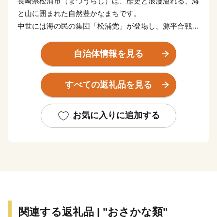
長崎県松浦市（まつうらし）は、歴史と浪漫溢れる、海
と山に囲まれた自然豊かなまちです。
中世には海の民の集団「松浦党」が登場し、源平合戦や
蒙古襲来において活躍しました。蒙古襲来の歴史を語る
水中文化遺産「鷹島神崎遺跡」は、海底遺跡としては、
自治体情報を見る
国内初となる国史跡に指定されています。
海を囲んで３つのまちから成る松浦市は、日本有数の漁
すべての返礼品を見る
獲量を誇るアジ・サバのほかにマグロやトラフグ、車エ
ビなどの養殖業も盛んです。
山あいではその斜面の日あたりを利用して野菜、果物、
お気に入りに追加する
お茶、お米といった農産物も豊富です。
また、養鶏、養豚、養卵、和牛の繁殖、酪農も行われて
いる小さなまちで、海の幸、山の幸が何でもそろうまさ
に「食のコンパクトシティ」です。
潮がすうっと満ちていくようにこころとからだが満たさ
れる あたたかな出会いがあるまち。
関連する返礼品 | "おさかな類"