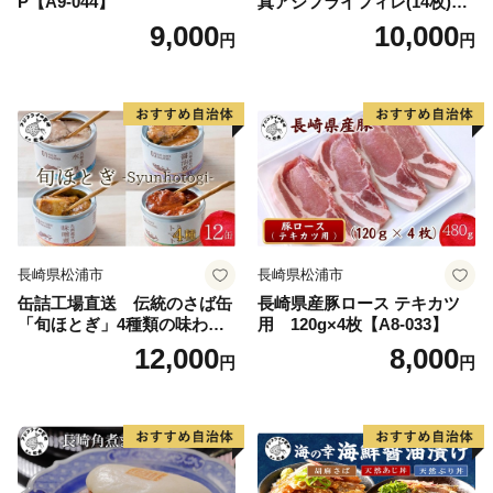
P【A9-044】
真アジフライフィレ(14枚)×2
P【B0-216】
9,000
10,000
円
円
長崎県松浦市
長崎県松浦市
缶詰工場直送 伝統のさば缶
長崎県産豚ロース テキカツ
「旬ほとぎ」4種類の味わい1
用 120g×4枚【A8-033】
2缶( サバ さば 鯖 鯖缶 サバ缶
12,000
8,000
円
円
さば缶 缶 缶詰 魚 アウトドア
BBQ バーベキュー キャンプ
常備食 緊急 災害 非常食 保存
食 非常時 御歳暮 お歳暮 お中
元 御中元 贈答 プレゼント 贈
り物 ギフト 母の日 お母さん
保存食 非常食 防災 備蓄 長期