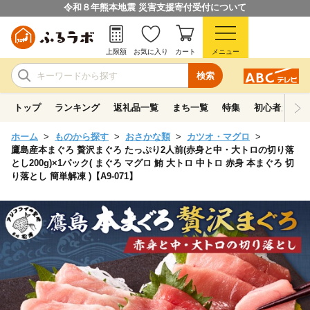
令和８年熊本地震 災害支援寄付受付について
上限額
お気に入り
カート
メニュー
検索
トップ
ランキング
返礼品一覧
まち一覧
特集
初心者ガイド
ホーム
ものから探す
おさかな類
カツオ・マグロ
鷹島産本まぐろ 贅沢まぐろ たっぷり2人前(赤身と中・大トロの切り落
とし200g)×1パック( まぐろ マグロ 鮪 大トロ 中トロ 赤身 本まぐろ 切
り落とし 簡単解凍 )【A9-071】