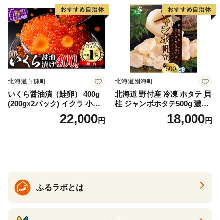
満足 美味しい 贈答 生食用 刺
身 お刺身 刺し身 魚介類 海鮮
冷凍 厚切り 薄切り ふるさと
納税 ふるさとチョイス チョ
イス 北海道 白糠町
北海道白糠町
北海道別海町
いくら醤油漬（鮭卵） 400g
北海道 野付産 冷凍 ホタテ 貝
(200g×2パック) イクラ 小分
柱 ジャンボホタテ500g 濃厚
け いくら醤油漬 鮭いくら い
な旨味と甘み （ほたて ホタ
22,000
18,000
円
円
くら醤油漬け 鮭 鮭卵 ikura
テ 帆立 貝柱 ホタテ貝柱 大玉
醤油いくら 冷凍いくら いく
大粒 北海道 別海 野付 ふるさ
ら北海道 醤油鮭いくら 人気
と納税）
大好評品 北海道 白糠町
ふるラボとは