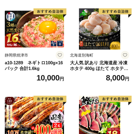
かず 弁当 支援 サーモン 銀鮭
切り身 魚 わけあり
静岡県焼津市
北海道別海町
a10-1289 ネギトロ100g×16
大人気 訳あり 北海道産 冷凍
パック 合計1.6kg
ホタテ 400g ほたて ホタテ
帆立 貝柱 海鮮 魚介類 刺身
10,000
8,000
円
円
大粒 天然 海鮮 ランキング 大
人気 人気 おすすめ 訳あり ）