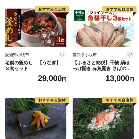
愛知県小牧市
愛知県小牧市
老舗の釜めし 【うなぎ】
【ふるさと納税】干物 縞ほ
３食セット
っけ開き 赤魚開き さばの開
き 魚醤干し 3種 セット 詰め
29,000
13,000
円
円
合わせ 魚 おかず 肉厚 おいし
い さば 赤魚 縞ホッケ ジョイ
フーズ 魚貝類 お取り寄せ お
取り寄せグルメ 魚醤 ナンプ
ラー 愛知県 小牧市 冷凍 送料
無料