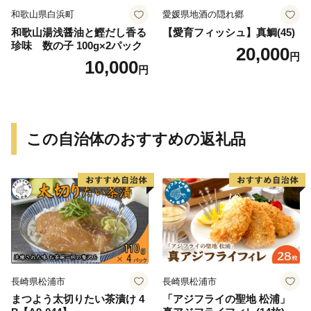
和歌山県白浜町
愛媛県地酒の隠れ郷
和歌山湯浅醤油と鰹だし香る
【愛育フィッシュ】真鯛(45)
珍味 数の子 100g×2パック
20,000
円
10,000
円
この自治体のおすすめの返礼品
長崎県松浦市
長崎県松浦市
まつよう太切りたい茶漬け 4
「アジフライの聖地 松浦」