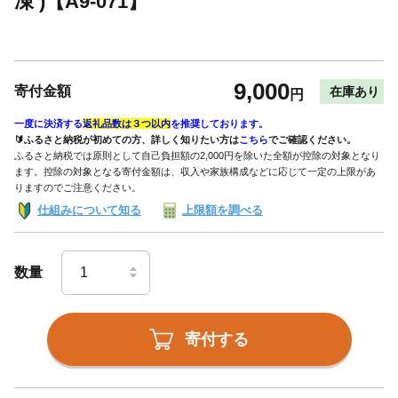
凍 )【A9-071】
9,000
寄付金額
在庫あり
円
一度に決済する
返礼品数は３つ以内
を推奨しております。
🔰ふるさと納税が初めての方、詳しく知りたい方は
こちら
でご確認ください。
ふるさと納税では原則として自己負担額の2,000円を除いた全額が控除の対象となり
ます。控除の対象となる寄付金額は、収入や家族構成などに応じて一定の上限があ
りますのでご注意ください。
仕組みについて知る
上限額を調べる
数量
寄付する