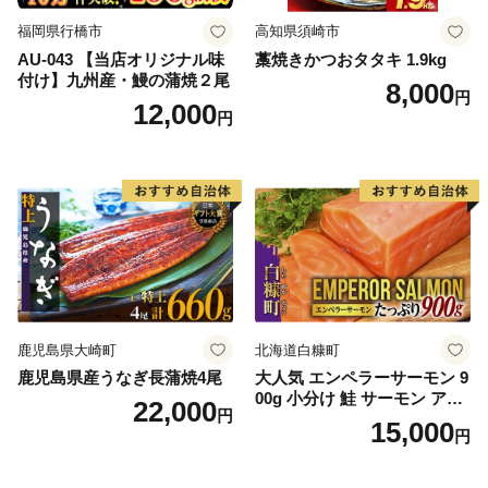
福岡県行橋市
高知県須崎市
AU-043 【当店オリジナル味
藁焼きかつおタタキ 1.9kg
付け】九州産・鰻の蒲焼２尾
8,000
円
12,000
円
鹿児島県大崎町
北海道白糠町
鹿児島県産うなぎ長蒲焼4尾
大人気 エンペラーサーモン 9
00g 小分け 鮭 サーモン アト
22,000
円
ランティックサーモン 水産
15,000
円
庁長官賞 受賞 さけ シャケ し
ゃけ sake カルパッチョ ソテ
ー レアステーキ 人気 高級 大