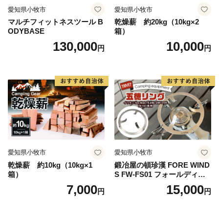
愛知県小牧市
愛知県小牧市
マルチフィットネスツール B
乾燥薪 約20kg（10kg×2
ODYBASE
箱）
130,000
10,000
円
円
愛知県小牧市
愛知県小牧市
乾燥薪 約10kg（10kg×1
鍛冶屋の頓珍漢 FORE WIND
箱）
S FW-FS01 フォールディン
グ キャンプストーブ専用 五
7,000
15,000
円
円
徳リング