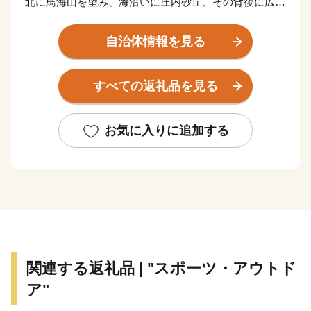
北に鳥海山を望み、海沿いに庄内砂丘、その背後に広が
る雄大な庄内平野。
肥沃な大地と澄んだ水で育った庄内米は、全国的にも高
自治体情報を見る
い評価を得ています。
また、イチゴやメロン、梨、柿など果物の栽培も盛んで
すべての返礼品を見る
す。
江戸時代、北前船交易より上方の文化が伝わり、活気あ
ふれる商人の町として栄え、街中には今なお多くの歴史
お気に入りに追加する
文化が残っています。
関連する返礼品 | "スポーツ・アウトド
ア"