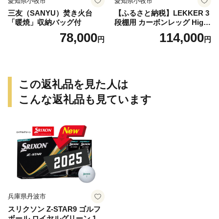
愛知県小牧市
愛知県小牧市
三友（SANYU）焚き火台
【ふるさと納税】LEKKER 3
「暖焼」収納バッグ付
段棚用 カーボンレッグ High
3 2脚 キャンプ アウトドア ソ
78,000
114,000
円
円
ロキャン カーボン アウトド
ア用品 レジャー 軽量 丈夫 持
ち運び 野外 キャンプギア テ
ーブル板用 絆ウェルド 愛知
県 小牧市 送料無料
この返礼品を見た人は
こんな返礼品も見ています
兵庫県丹波市
スリクソン Z-STAR9 ゴルフ
ボール ロイヤルグリーン 1ダ