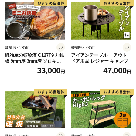
愛知県小牧市
愛知県小牧市
鍛冶屋の頓珍漢 C127T9 丸鉄
アイアンテーブル アウト
板 9mm厚 3mm溝 ソロキャ
ドア用品 レジャー キャンプ
ンプ用 専用ハンドル付き ス
33,000
47,000
円
円
ノーピーク アルミパーソナ
ルクッカーサイズ