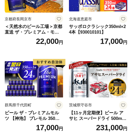
京都府長岡京市
北海道恵庭市
＜天然水のビール工場＞京都
サッポロクラシック350ml×2
直送 ザ・プレミアム・モル
4本【930010101】
ツ 350ml×24本 プレモル [149
22,000
17,000
円
円
5]
群馬県千代田町
茨城県守谷市
ビール ザ・プレミアムモル
【11ヶ月定期便】ビール ア
ツ 【神泡】 プレモル 350ml
サヒ スーパードライ 500ml 2
× 24本 サントリー〈天然水の
4本 1ケース×11ヶ月 | アサヒ
17,000
231,000
円
円
ビール工場〉群馬※沖縄・離
ビール 究極の辛口 酒 お酒 ア