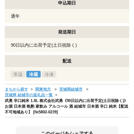
申込期日
通年
発送期日
90日以内に出荷予定(土日祝除く)
配送
常温
冷蔵
冷凍
まちから探す
関東地方
茨城県結城市
茨城県 結城市の返礼品一覧
武勇 辛口純米 1.8L 株式会社武勇《90日以内に出荷予定(土日祝除く)》
お酒 日本酒 晩酌 家飲み アルコール 酒 結城市 日本酒 辛口 純米【配送
不可地域あり】 [№5802-0239]
このページをシェアする