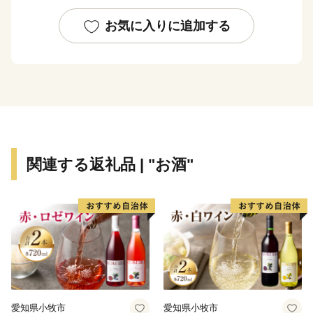
日本最古の絹織物と言われる結城紬の産地としても知ら
お気に入りに追加する
れ、糸つむぎ・絣くくり・地機織りの3工程は昭和31年
に「国重要無形文化財」に、平成22年には「ユネスコ無
形文化遺産」に登録され、日本が世界に誇る技術として
認められました。
関連する返礼品 | "お酒"
愛知県小牧市
愛知県小牧市