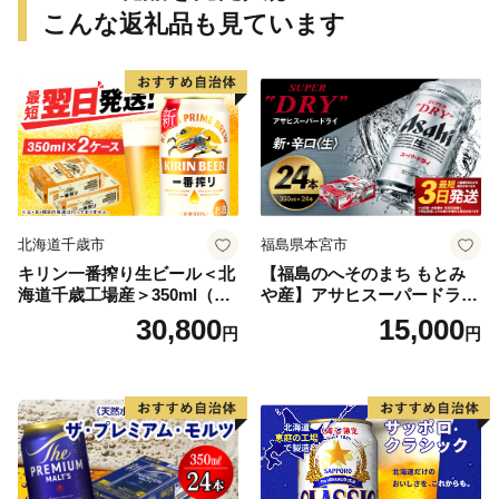
こんな返礼品も見ています
北海道千歳市
福島県本宮市
キリン一番搾り生ビール＜北
【福島のへそのまち もとみ
海道千歳工場産＞350ml（24
や産】アサヒスーパードライ
本） 2ケース
350ml×24本 合計8.4L 1ケー
30,800
15,000
円
円
ス アルコール度数5% 缶ビー
ル お酒 ビール アサヒ スーパ
ードライ super dry 24缶 辛
口 送料無料 カメイ 本宮市
【07214-0206】