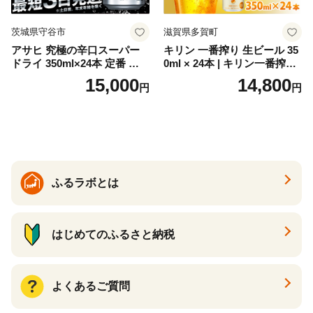
茨城県守谷市
滋賀県多賀町
アサヒ 究極の辛口スーパー
キリン 一番搾り 生ビール 35
ドライ 350ml×24本 定番 ビー
0ml × 24本 | キリン一番搾り
ル 缶ビール 酒 お酒 アルコー
キリンビール 一番搾り ビー
15,000
14,800
円
円
ル 辛口
ル 24缶 きりんいちばんしぼ
り キリン一番搾り びーる 1
ケース 24缶 24本 キリン一番
搾り KIRIN きりん 麒麟 キリ
ン一番搾り いちばんしぼり
キリン一番搾り 父の日 ちち
の日
ふるラボとは
はじめてのふるさと納税
よくあるご質問