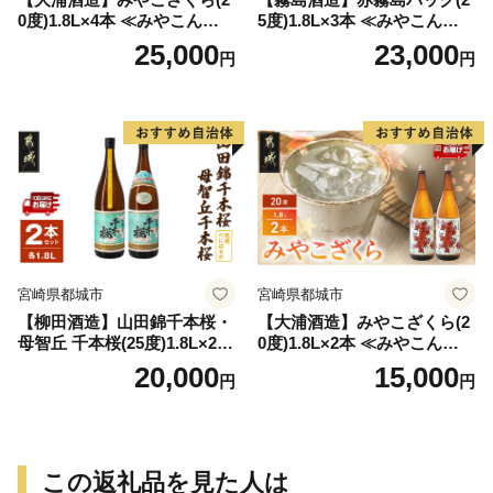
0度)1.8L×4本 ≪みやこんじょ
5度)1.8L×3本 ≪みやこんじょ
特急便≫_AD-0771
特急便≫_23-07-K03P-1800-3
25,000
23,000
円
円
-Q
宮崎県都城市
宮崎県都城市
【柳田酒造】山田錦千本桜・
【大浦酒造】みやこざくら(2
母智丘 千本桜(25度)1.8L×2本
0度)1.8L×2本 ≪みやこんじょ
≪みやこんじょ特急便≫_AC
特急便≫_MJ-0771
20,000
15,000
円
円
-0751
この返礼品を見た人は