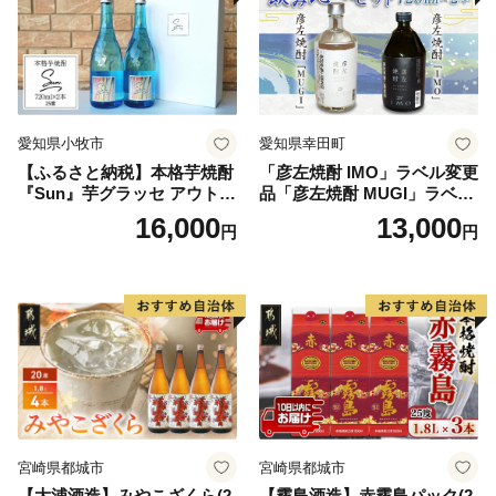
愛知県小牧市
愛知県幸田町
【ふるさと納税】本格芋焼酎
「彦左焼酎 IMO」ラベル変更
『Sun』芋グラッセ アウトド
品「彦左焼酎 MUGI」ラベル
ア ソロキャンプ ベランピン
変更品 飲み比べ セット 合計
16,000
13,000
円
円
グ 巣ごもり 就労支援
2本 720ml×各1本 25度 焼酎
お酒 麦焼酎 芋焼酎
宮崎県都城市
宮崎県都城市
【大浦酒造】みやこざくら(2
【霧島酒造】赤霧島パック(2