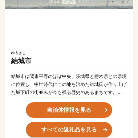
ゆうきし
結城市
結城市は関東平野のほぼ中央、茨城県と栃木県との県境
に位置し、中世時代にこの地を治めた結城氏が作り上げ
た城下町の街並みが今も残る歴史のあるまちです。
市域の南部は関東平野のなかでも比較的安定した農業地
自治体情報を見る
域であり、米穀はもとより、首都圏の生鮮野菜供給地と
して，白菜・レタス・トマト・トウモロコシなどの露地
すべての返礼品を見る
野菜等多くの農産物が生産されています。