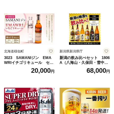
島地域へのお届け不可
ルコール 生ビール Asahi ア
サヒビール スーパードライ s
uper dry 11回 缶ビール 缶 ギ
フト 内祝い 茨城県守谷市 送
料無料
北海道様似町
新潟県新潟県庁
3023 SAMANIジン EMA
新潟の飲み比べセット 1806
WRIイチゴリキュール セッ
A（八海山・久保田・雪中
ト（箱入り）【大人の味 酒
梅・越乃寒梅・かたふね・千
20,000
68,000
円
円
お酒 洋酒 スピリッツ クラフ
代の光）
トジン 国産 sake SAKE gin
GIN liqueur LIQUEUR お酒
セット 詰め合わせ カクテル
ソーダ割り アルコール ロッ
ク ソーダ ジントニック 】