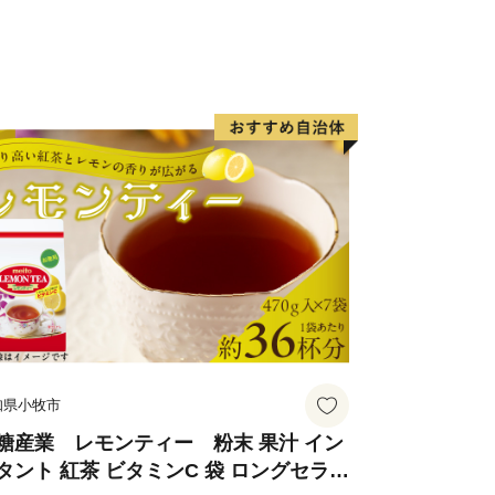
知県小牧市
糖産業 レモンティー 粉末 果汁 イン
タント 紅茶 ビタミンC 袋 ロングセラー