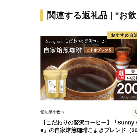
関連する返礼品 | "お
愛知県小牧市
【こだわりの贅沢コーヒー】「Sunny s
e」の自家焙煎珈琲こまきブレンド（20