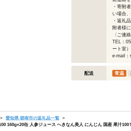
・寄附者
い場合、
・返礼品
附者様に
〈ご連絡
TEL：0
ート室）
e-mail：s
配送
常温
愛知県 碧南市の返礼品一覧
160g×20缶 人参ジュース へきなん美人 にんじん 国産 果汁100％ H