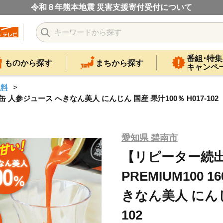
令和８年熊本地震 災害支援寄付受付について
番組･特集
ものから探す
まちから探す
キャンペ
飲料
缶 人参ジュース へきなん美人 にんじん 国産 果汁100％ H017-102
愛知県 碧南市
【リピーター続
PREMIUM100 
きなん美人 にんじん
102