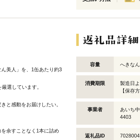
容量
へきなん美
ん美人」を、1缶あたり約3
消費期限
製造日よ
を厳選しています。
【保存方
驚きと感動をお届けしたい。
事業者
あいち中
4403
を余すことなく1本に詰め
返礼品ID
7028004