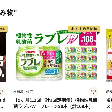
飲み物"
愛知県小牧市
愛
id
【2ヶ月に1回 計3回定期便】植物性乳酸
名
0
菌ラブレW プレーン36本（計108本）
ス