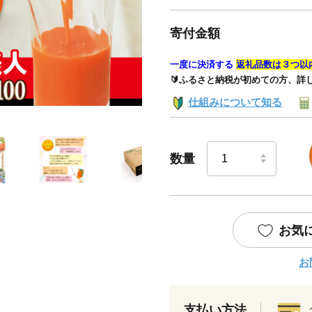
寄付金額
一度に決済する
返礼品数は３つ以
🔰ふるさと納税が初めての方、詳
仕組みについて知る
数量
お気
お
支払い方法