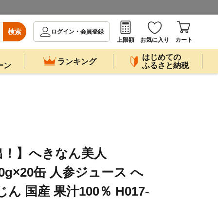
検索
ログイン・会員登録
上限額
お気に入り
カート
はじめての
ランキング
ーン
ふるさと納税
出！】へきなん美人
160g×20缶 人参ジュース へ
 国産 果汁100％ H017-