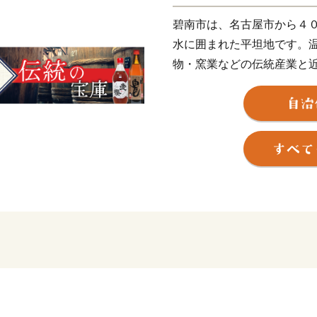
碧南市は、名古屋市から４
水に囲まれた平坦地です。
物・窯業などの伝統産業と
らには商業、農業、漁業と