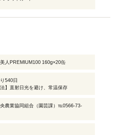
人PREMIUM100 160g×20缶
り540日
法】直射日光を避け、常温保存
央農業協同組合（園芸課）℡0566-73-