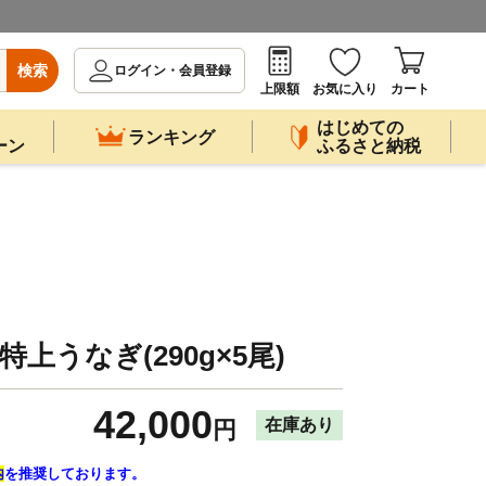
検索
ログイン・会員登録
上限額
お気に入り
カート
はじめての
ランキング
ーン
ふるさと納税
特上うなぎ(290g×5尾)
42,000
在庫あり
円
内
を推奨しております。