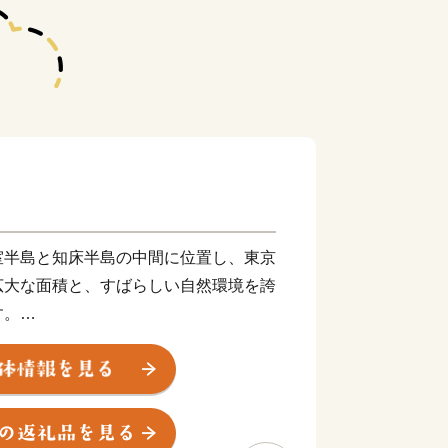
室半島と知床半島の中間に位置し、東京
広大な面積と、すばらしい自然環境を誇
す。
り牧歌的な風景が見られる一方、東部
し）で、ラムサール条約湿地に登録され
部には「風蓮湖」があり、野付風蓮道立
様々な景観を有しています。