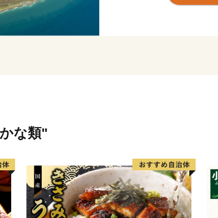
町内には、１０万頭以上（
しており、生乳生産量は「
アサリやホッキ・ホタテ・
様々な海産物が豊富に水揚
さかな類"