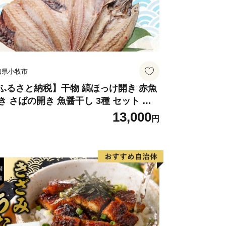
知県小牧市
ふるさと納税】干物 縞ほっけ開き 赤魚
き さばの開き 魚醤干し 3種 セット 詰
合わせ 魚 おかず 肉厚 おいしい さば 赤
13,000
円
 縞ホッケ ジョイフーズ 魚貝類 お取り
せ お取り寄せグルメ 魚醤 ナンプラー
知県 小牧市 冷凍 送料無料