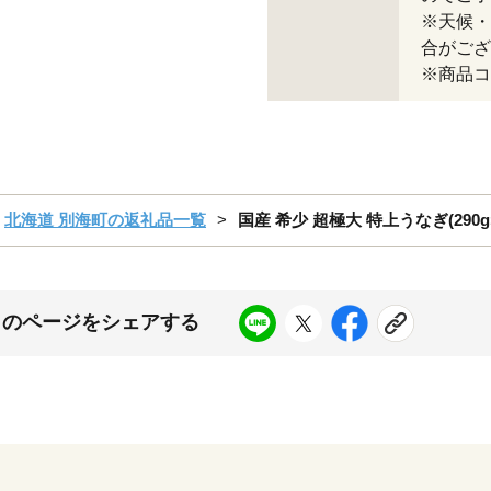
※天候・
合がござ
※商品コー
北海道 別海町の返礼品一覧
国産 希少 超極大 特上うなぎ(290g
このページをシェアする