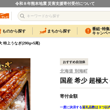
令和８年熊本地震 災害支援寄付受付について
番組･特集
ものから探す
まちから探す
キャンペ
 特上うなぎ(290g×5尾)
おすすめ自治体
北海道 別海町
国産 希少 超極大 
寄付金額
一度に決済する
返礼品数は３つ以