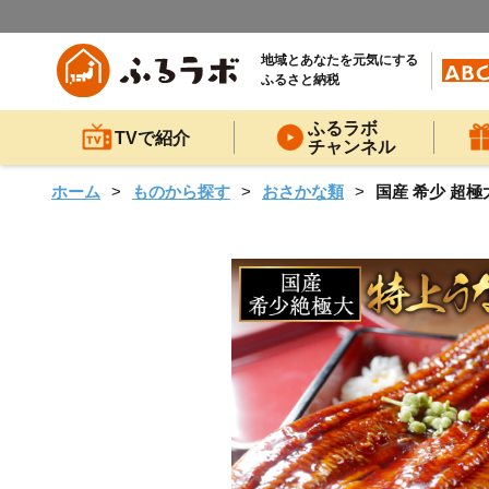
地域とあなたを元気にする
ふるさと納税
ふるラボ
TVで紹介
チャンネル
ホーム
ものから探す
おさかな類
国産 希少 超極大