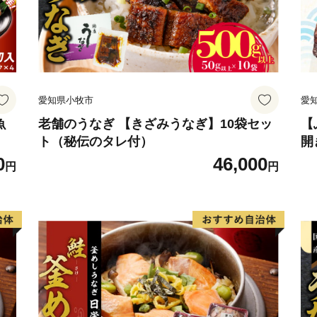
愛知県小牧市
愛
魚
老舗のうなぎ 【きざみうなぎ】10袋セッ
【
ト（秘伝のタレ付）
開
め
0
46,000
円
円
魚
寄
愛