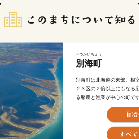
べつかいちょう
別海町
別海町は北海道の東部、根
２３区の２倍以上にもなる
る酪農と漁業が中心の町で
北海道らしい大平原が広が
には日本最大級の砂嘴（さ
ている「野付半島」や、南
自然公園を形成するなど、