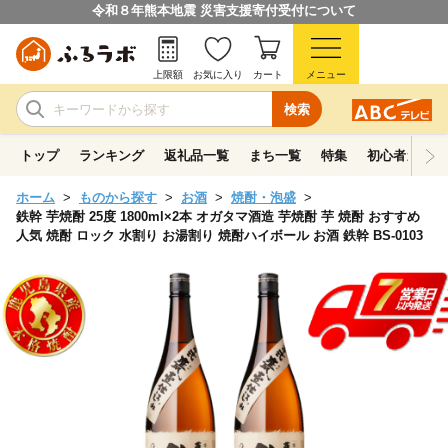
令和８年熊本地震 災害支援寄付受付について
上限額
お気に入り
カート
メニュー
検索
トップ
ランキング
返礼品一覧
まち一覧
特集
初心者ガイド
ホーム
ものから探す
お酒
焼酎・泡盛
鉄幹 芋焼酎 25度 1800ml×2本 オガタマ酒造 芋焼酎 芋 焼酎 おすすめ
人気 焼酎 ロック 水割り お湯割り 焼酎ハイボール お酒 鉄幹 BS-0103