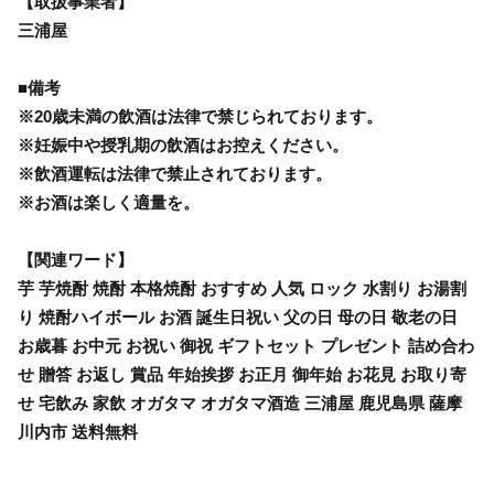
【取扱事業者】
三浦屋
■備考
※20歳未満の飲酒は法律で禁じられております。
※妊娠中や授乳期の飲酒はお控えください。
※飲酒運転は法律で禁止されております。
※お酒は楽しく適量を。
【関連ワード】
芋 芋焼酎 焼酎 本格焼酎 おすすめ 人気 ロック 水割り お湯割
り 焼酎ハイボール お酒 誕生日祝い 父の日 母の日 敬老の日
お歳暮 お中元 お祝い 御祝 ギフトセット プレゼント 詰め合わ
せ 贈答 お返し 賞品 年始挨拶 お正月 御年始 お花見 お取り寄
せ 宅飲み 家飲 オガタマ オガタマ酒造 三浦屋 鹿児島県 薩摩
川内市 送料無料