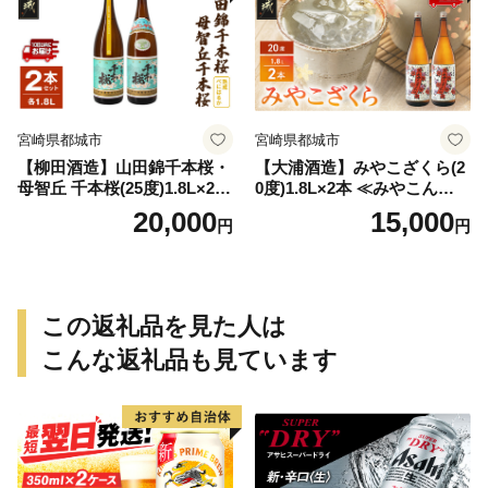
宮崎県都城市
宮崎県都城市
【柳田酒造】山田錦千本桜・
【大浦酒造】みやこざくら(2
母智丘 千本桜(25度)1.8L×2本
0度)1.8L×2本 ≪みやこんじょ
≪みやこんじょ特急便≫_AC
特急便≫_MJ-0771
20,000
15,000
円
円
-0751
この返礼品を見た人は
こんな返礼品も見ています