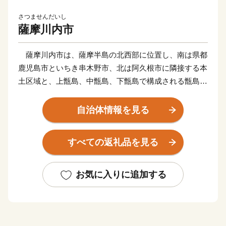
さつませんだいし
薩摩川内市
薩摩川内市は、薩摩半島の北西部に位置し、南は県都
鹿児島市といちき串木野市、北は阿久根市に隣接する本
土区域と、上甑島、中甑島、下甑島で構成される甑島区
域で構成されています。東シナ海に面した変化に富む白
砂青松の海岸線、市街部を悠々と流れる一級河川「川内
自治体情報を見る
川」、藺牟田池をはじめとするみどり豊かな山々や湖、
地形の変化の美しい甑島、各地の温泉など、多種多様な
すべての返礼品を見る
自然環境を有しています。当市が有するこれらの多彩で
美しい自然環境は、川内川流域県立自然公園、藺牟田池
県立自然公園、甑島県立自然公園に指定され、人々に親
お気に入りに追加する
しまれています。
平成16年10月12日、川内市、樋脇町、入来町、東郷
町、祁答院町、里村、上甑村、下甑村、鹿島村が合併
し、新たに「薩摩川内市」が誕生しました。地域の発展