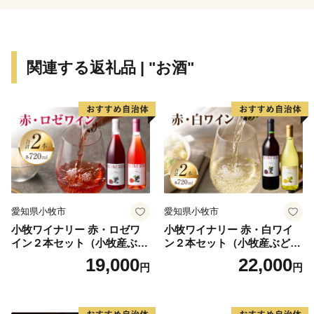
と市民福祉の向上を図りながら薩摩川内市の将来像「市
民が創り 市民が育む 交流躍動都市」の実現をめざし
て、新たなまちづくりをすすめています。
関連する返礼品 | "お酒"
愛知県小牧市
愛知県小牧市
小牧ワイナリー 赤・ロゼワ
小牧ワイナリー 赤・白ワイ
イン２本セット（小牧産ぶど
ン２本セット（小牧産ぶどう
う100％使用）
100％使用）
19,000
22,000
円
円