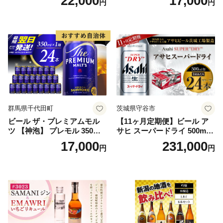
22,000
17,000
円
円
5]
群馬県千代田町
茨城県守谷市
ビール ザ・プレミアムモル
【11ヶ月定期便】ビール ア
ツ 【神泡】 プレモル 350ml
サヒ スーパードライ 500ml 2
× 24本 サントリー〈天然水の
4本 1ケース×11ヶ月 | アサヒ
17,000
231,000
円
円
ビール工場〉群馬※沖縄・離
ビール 究極の辛口 酒 お酒 ア
島地域へのお届け不可
ルコール 生ビール Asahi ア
サヒビール スーパードライ s
uper dry 11回 缶ビール 缶 ギ
フト 内祝い 茨城県守谷市 送
料無料