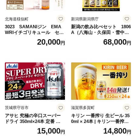
北海道様似町
新潟県新潟県庁
3023 SAMANIジン EMA
新潟の飲み比べセット 1806
WRIイチゴリキュール セッ
A（八海山・久保田・雪中
ト（箱入り）【大人の味 酒
梅・越乃寒梅・かたふね・千
20,000
68,000
円
円
お酒 洋酒 スピリッツ クラフ
代の光）
トジン 国産 sake SAKE gin
GIN liqueur LIQUEUR お酒
セット 詰め合わせ カクテル
ソーダ割り アルコール ロッ
ク ソーダ ジントニック 】
茨城県守谷市
滋賀県多賀町
アサヒ 究極の辛口スーパー
キリン 一番搾り 生ビール 35
ドライ 350ml×24本 定番 ビー
0ml × 24本 | キリン一番搾り
ル 缶ビール 酒 お酒 アルコー
キリンビール 一番搾り ビー
15,000
14,800
円
円
ル 辛口
ル 24缶 きりんいちばんしぼ