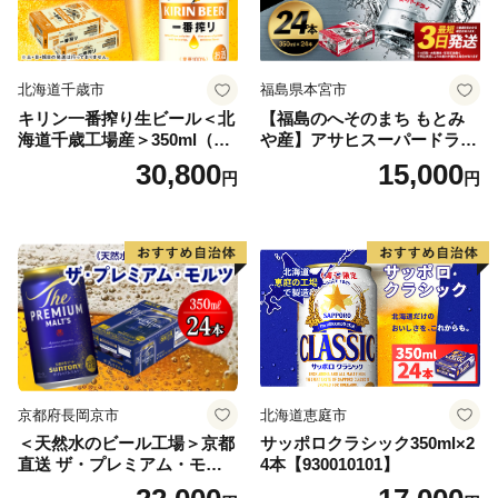
北海道千歳市
福島県本宮市
キリン一番搾り生ビール＜北
【福島のへそのまち もとみ
海道千歳工場産＞350ml（24
や産】アサヒスーパードライ
本） 2ケース
350ml×24本 合計8.4L 1ケー
30,800
15,000
円
円
ス アルコール度数5% 缶ビー
ル お酒 ビール アサヒ スーパ
ードライ super dry 24缶 辛
口 送料無料 カメイ 本宮市
【07214-0206】
京都府長岡京市
北海道恵庭市
＜天然水のビール工場＞京都
サッポロクラシック350ml×2
直送 ザ・プレミアム・モル
4本【930010101】
ツ 350ml×24本 プレモル [149