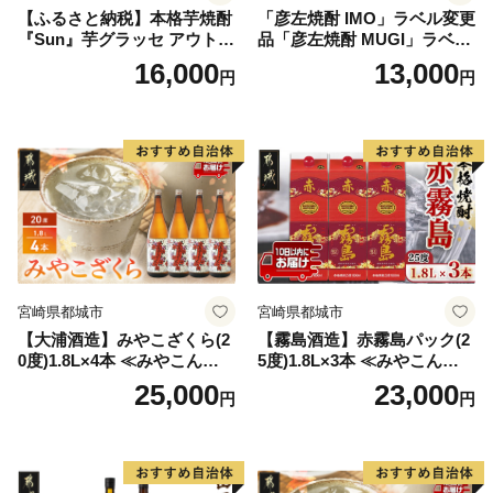
【ふるさと納税】本格芋焼酎
「彦左焼酎 IMO」ラベル変更
『Sun』芋グラッセ アウトド
品「彦左焼酎 MUGI」ラベル
ア ソロキャンプ ベランピン
変更品 飲み比べ セット 合計
16,000
13,000
円
円
グ 巣ごもり 就労支援
2本 720ml×各1本 25度 焼酎
お酒 麦焼酎 芋焼酎
宮崎県都城市
宮崎県都城市
【大浦酒造】みやこざくら(2
【霧島酒造】赤霧島パック(2
0度)1.8L×4本 ≪みやこんじょ
5度)1.8L×3本 ≪みやこんじょ
特急便≫_AD-0771
特急便≫_23-07-K03P-1800-3
25,000
23,000
円
円
-Q