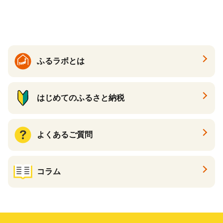
り キリン一番搾り びーる 1
ケース 24缶 24本 キリン一番
搾り KIRIN きりん 麒麟 キリ
ン一番搾り いちばんしぼり
キリン一番搾り 父の日 ちち
の日
ふるラボとは
はじめてのふるさと納税
よくあるご質問
コラム