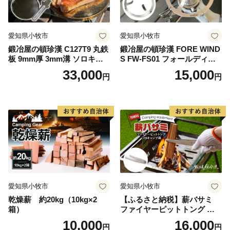
愛知県小牧市
愛知県小牧市
鍛冶屋の頓珍漢 C127T9 丸鉄
鍛冶屋の頓珍漢 FORE WIND
板 9mm厚 3mm溝 ソロキャ
S FW-FS01 フォールディン
ンプ用 専用ハンドル付き ス
グ キャンプストーブ専用 五
33,000
15,000
円
円
ノーピーク アルミパーソナ
徳リング
ルクッカーサイズ
愛知県小牧市
愛知県小牧市
乾燥薪 約20kg（10kg×2
【ふるさと納税】薪バサミ
箱）
ファイヤーピットトング ソ
ロキャンプ用 コンパクト ス
10,000
16,000
円
円
テンレス材 軽量 アウトドア