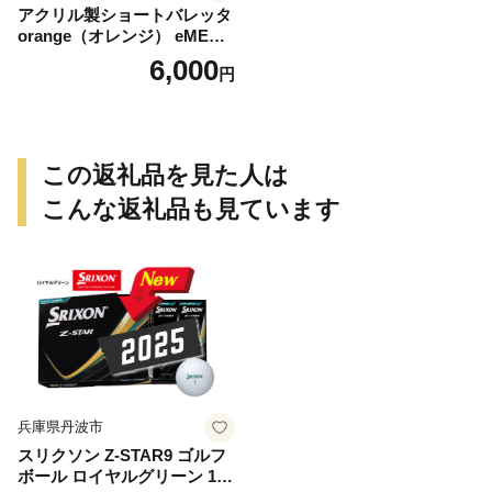
アクリル製ショートバレッタ
orange（オレンジ） eME b
arretta 2 short 髪留め ヘアク
6,000
円
リップ ヘアアクセサリー こ
だわりの逸品 地域特産品 ギ
フト 自分用 人気 おすすめ
この返礼品を見た人は
こんな返礼品も見ています
兵庫県丹波市
スリクソン Z-STAR9 ゴルフ
ボール ロイヤルグリーン 1ダ