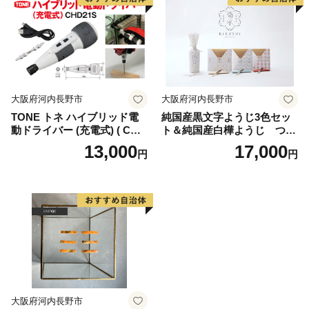
大阪府河内長野市
大阪府河内長野市
TONE トネ ハイブリッド電
純国産黒文字ようじ3色セッ
動ドライバー (充電式) ( CHD
ト＆純国産白樺ようじ つま
21S ) 15001-40000406 ｜ 工
ようじ
13,000
17,000
円
円
具 整備士 自動車 バイク DIY
メンテナンス
大阪府河内長野市