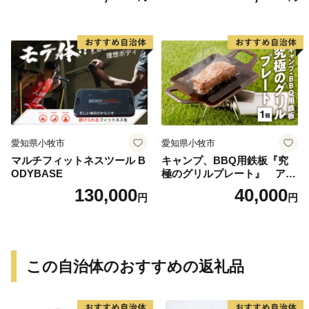
BBQ グランピング 強度を維
持 掴みやすい工夫 サビに強
い 繰り返し使える 日本製 安
心 鍛冶屋の頓珍漢 愛知県 送
料無料
愛知県小牧市
愛知県小牧市
マルチフィットネスツール B
キャンプ、BBQ用鉄板『究
ODYBASE
極のグリルプレート』 アウ
トドア用品 レジャー キャン
130,000
40,000
円
円
プ バーベキュー BBQ 鉄板
この自治体のおすすめの返礼品