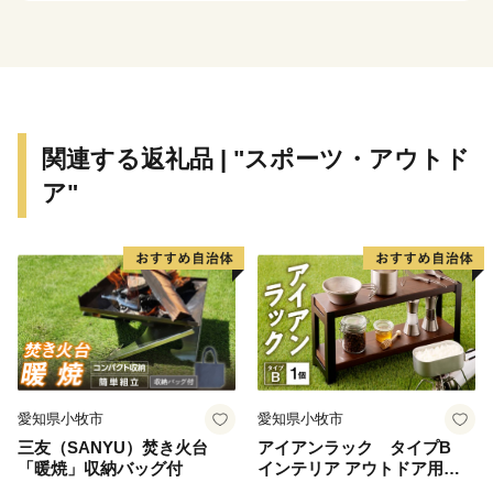
縦断し、歴史の舞台となった寺社や山城が遺されるなど
の本市の特性をふまえて、令和元年に「中世に出逢える
まち～千年にわたり護られてきた中世文化遺産の宝庫
～」、令和２年に「女性とともに今に息づく女人高野～
時を超え、時に合わせて見守り続ける癒しの聖地～」と
関連する返礼品 | "スポーツ・アウトド
いうタイトルで申請したストーリーが、文化庁より日本
ア"
遺産に認定されました。
★ABCテレビのニュース情報番組「newsおかえり」で
純国産楊枝セットが紹介されました！
👉【国産白樺つまようじ5箱＋国産黒文字楊枝3本入り
×2個】
👉【国産白樺つまようじ10箱＋国産黒文字楊枝3本入り
×4個】
愛知県小牧市
愛知県小牧市
三友（SANYU）焚き火台
アイアンラック タイプB
「暖焼」収納バッグ付
インテリア アウトドア用品
レジャー キャンプ