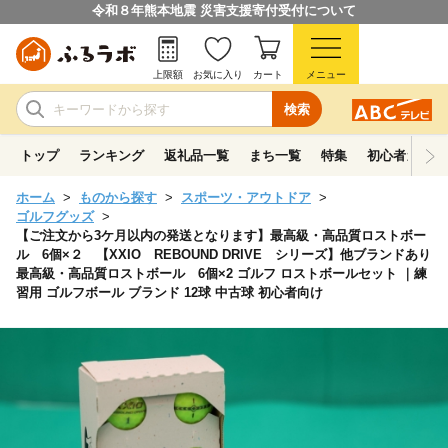
令和８年熊本地震 災害支援寄付受付について
上限額
お気に入り
カート
メニュー
検索
トップ
ランキング
返礼品一覧
まち一覧
特集
初心者ガイド
ホーム
ものから探す
スポーツ・アウトドア
ゴルフグッズ
【ご注文から3ケ月以内の発送となります】最高級・高品質ロストボー
ル 6個×２ 【XXIO REBOUND DRIVE シリーズ】他ブランドあり
最高級・高品質ロストボール 6個×2 ゴルフ ロストボールセット ｜練
習用 ゴルフボール ブランド 12球 中古球 初心者向け