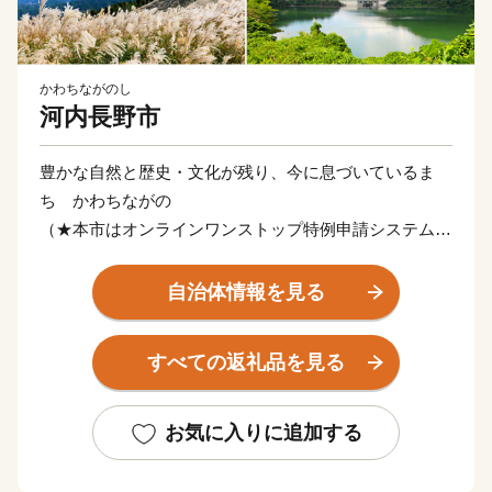
かわちながのし
河内長野市
豊かな自然と歴史・文化が残り、今に息づいているま
ち かわちながの
（★本市はオンラインワンストップ特例申請システム
「IAM」対応自治体です。）
自治体情報を見る
河内長野市は大阪府の南東、面積の7割は森林という
「自然豊かなまち」です。 市の玄関口「河内長野駅」
すべての返礼品を見る
へは南海高野線なんば駅から電車で約30分。市街地から
少し離れると、滝畑ダムの上流に大小様々な滝が流れ、
キャンプに最適。標高897メートルの岩湧山山頂は、秋
お気に入りに追加する
になるとススキの宝庫に。 市内には多くの文化財が現
存し、その数は全国でも有数。また、市内を高野街道が