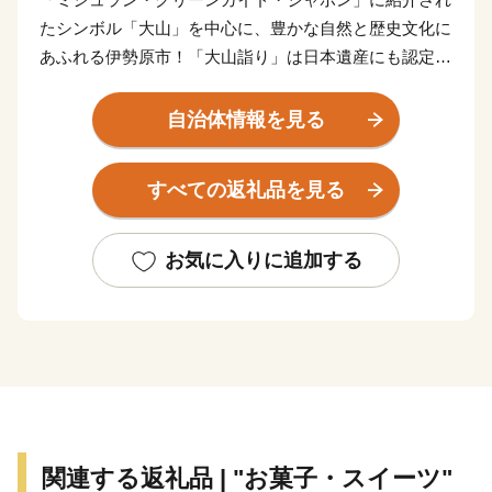
たシンボル「大山」を中心に、豊かな自然と歴史文化に
あふれる伊勢原市！「大山詣り」は日本遺産にも認定さ
れ、年間90万人以上が訪れる人気の観光スポットです。
また、江戸城を築城した伊勢原ゆかりの武将・太田道灌
自治体情報を見る
を偲んで行う「道灌まつり」は、毎年多くの観光客で賑
わいます。
すべての返礼品を見る
総面積の約1/3が山林原野という恵まれた自然環境と温
暖な気候から、平野部では米や野菜、フルーツの生産を
はじめ、畜産経営も積極的に展開されています。特にフ
お気に入りに追加する
ルーツは梨、柿、ブドウ、みかん、いちごなどの生産が
盛んで、「フルーツの郷」とも呼ばれています。
関連する返礼品 | "お菓子・スイーツ"