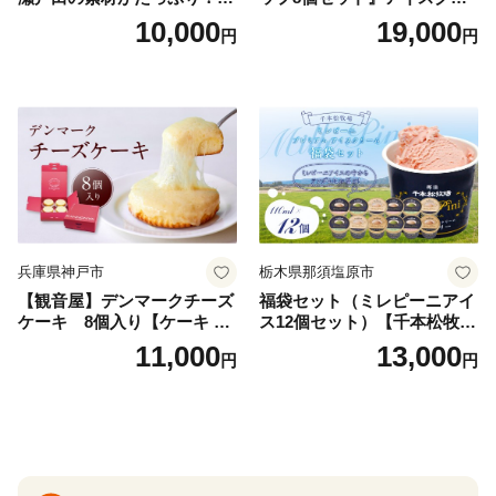
ェラート8個
ーム アイス スイーツ デザー
10,000
19,000
円
円
ト_H0016-104
兵庫県神戸市
栃木県那須塩原市
【観音屋】デンマークチーズ
福袋セット（ミレピーニアイ
ケーキ 8個入り【ケーキ チ
ス12個セット）【千本松牧
ーズケーキ 人気スイーツ お
場】 ns025-014-12 【デザー
11,000
13,000
円
円
すすめスイーツ 神戸スイー
ト 詰め合わせ ギフト】
ツ 新感覚チーズケーキ おす
すめケーキ 兵庫県 神戸市 D0
910-17】