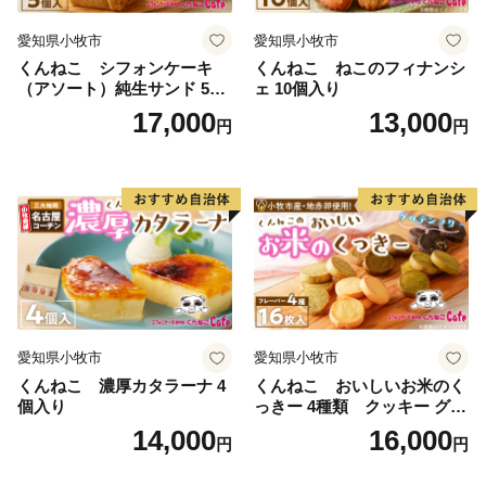
愛知県小牧市
愛知県小牧市
くんねこ シフォンケーキ
くんねこ ねこのフィナンシ
（アソート）純生サンド 5個
ェ 10個入り
入
17,000
13,000
円
円
愛知県小牧市
愛知県小牧市
くんねこ 濃厚カタラーナ 4
くんねこ おいしいお米のく
個入り
っきー 4種類 クッキー グル
テンフリー
14,000
16,000
円
円