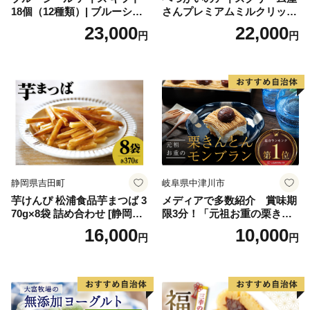
18個（12種類）| ブルーシー
さんプレミアムミルクリッチ
ルアイス ブルーシールアイ
12個（AP-01）（ 北海道アイ
23,000
22,000
円
円
スクリーム 着日指定可能 送
ス 北海道産アイス アイス ア
料無料 ジェラート 沖縄県 バ
イススイーツ アイスクリー
ースデー 贈り物 プレゼント
ム 北海道産アイスクリーム
誕生日 カップ 詰め合わせ バ
道産アイス 道産アイスクリ
ラエティ | バニラ チョコレー
ーム ギフト 詰合せ 詰め合わ
ト ストロベリー ピスタチオ
せ ふるさと納税 ）
バニラ＆クッキー ウベ 沖縄
紅イモ 塩ちんすこう 沖縄シ
ークヮーサー 沖縄黒糖 琉球
ロイヤルミルクティ 沖縄パ
イン
静岡県吉田町
岐阜県中津川市
芋けんぴ 松浦食品芋まつば 3
メディアで多数紹介 賞味期
70g×8袋 詰め合わせ [静岡伊
限3分！「元祖お重の栗きん
勢丹(松浦食品) 静岡県 吉田町
とんモンブラン」 【未来の
16,000
10,000
円
円
22424274] 芋ケンピ セット
ご褒美】スイーツ 栗 モンブ
小袋 個包装 小分け
ラン くりきんとん デザート
ご褒美 お取り寄せ くり お菓
子 菓子 F4N-2298