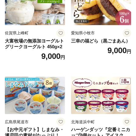
佐賀県上峰町
愛知県小牧市
大富牧場の無添加ヨーグルト
三幸の福どら（黒ごまあん）
グリークヨーグルト 450g×2
9,000
円
9,000
円
広島県尾道市
北海道浜中町
【お中元ギフト】しまなみ・
ハーゲンダッツ『定番ミニカ
瀬戸田の素材がたっぷり！ジ
ップ8個セット』アイスクリ