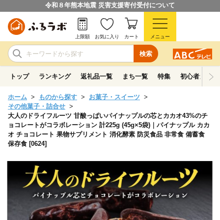
令和８年熊本地震 災害支援寄付受付について
上限額
お気に入り
カート
メニュー
検索
トップ
ランキング
返礼品一覧
まち一覧
特集
初心者ガイド
ホーム
ものから探す
お菓子・スイーツ
その他菓子・詰合せ
大人のドライフルーツ 甘酸っぱいパイナップルの芯とカカオ43%のチ
ョコレートがコラボレーション 計225g (45g×5袋)｜パイナップル カカ
オ チョコレート 果物サプリメント 消化酵素 防災食品 非常食 備蓄食
保存食 [0624]