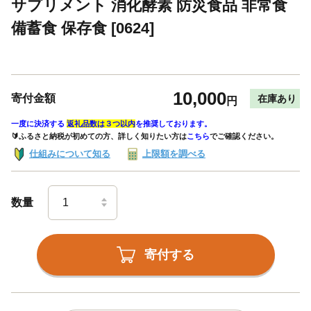
サプリメント 消化酵素 防災食品 非常食
備蓄食 保存食 [0624]
10,000
寄付金額
在庫あり
円
一度に決済する
返礼品数は３つ以内
を推奨しております。
🔰ふるさと納税が初めての方、詳しく知りたい方は
こちら
でご確認ください。
仕組みについて知る
上限額を調べる
数量
寄付する