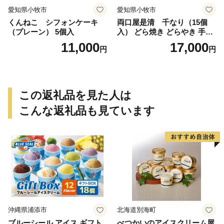
愛知県小牧市
愛知県小牧市
くんねこ シフォンケーキ
両口屋是清 千なり（15個
（プレーン） 5個入
入） どら焼き どらやき 手土
産 お土産 土産 丹波大納言小
11,000
17,000
円
円
豆 抹茶 林檎 りんご 慶事 お
祝い 法事 法要 詰め合わせ お
取り寄せ 瓢箪 豊臣秀吉 焼印
個包装 贈り物 老舗 お茶菓子
この返礼品を見た人は
こんな返礼品も見ています
沖縄県浦添市
北海道別海町
ブルーシール アイス ギフト
べつかいのアイスクリーム屋