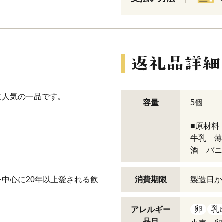
に人気の一品です。
容量
5個
■原材料
牛乳 薄
酒 バニ
中心に20年以上愛される飲
消費期限
製造日か
卵
乳
アレルギー
品目