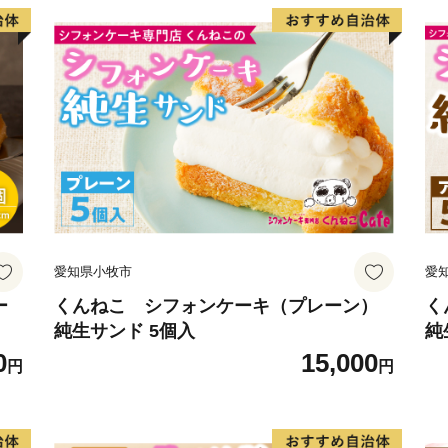
愛知県小牧市
愛
ー
くんねこ シフォンケーキ（プレーン）
く
純生サンド 5個入
純
0
15,000
円
円