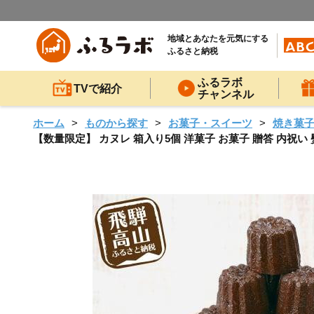
地域とあなたを元気にする
ふるさと納税
ふるラボ
TVで紹介
チャンネル
ホーム
ものから探す
お菓子・スイーツ
焼き菓
【数量限定】 カヌレ 箱入り5個 洋菓子 お菓子 贈答 内祝い 