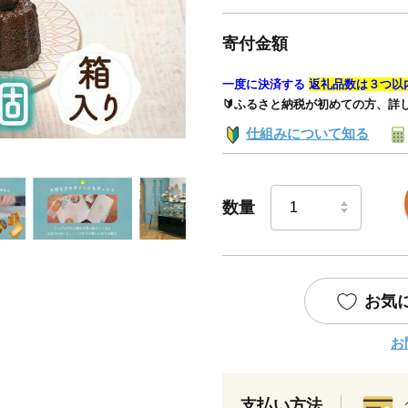
寄付金額
一度に決済する
返礼品数は３つ以
🔰ふるさと納税が初めての方、詳
仕組みについて知る
数量
お気
お
支払い方法