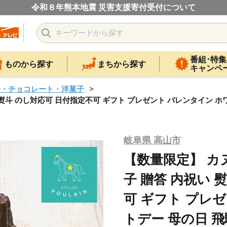
令和８年熊本地震 災害支援寄付受付について
番組･特集
ものから探す
まちから探す
キャンペ
子・チョコレート・洋菓子
熨斗 のし対応可 日付指定不可 ギフト プレゼント バレンタイン ホワ
岐阜県 高山市
【数量限定】 カヌ
子 贈答 内祝い 
可 ギフト プレ
トデー 母の日 飛騨