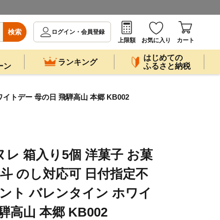
検索
ログイン・会員登録
上限額
お気に入り
カート
はじめての
ランキング
ーン
ふるさと納税
イトデー 母の日 飛騨高山 本郷 KB002
レ 箱入り5個 洋菓子 お菓
熨斗 のし対応可 日付指定不
ゼント バレンタイン ホワイ
高山 本郷 KB002