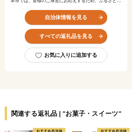
本市では、皆様のご厚意にお応えするため、ふるさとの
逸品を数多く取り揃えました！
いただいたご寄附は、サッカー元⽇本代表 中⼭雅史選
自治体情報を見る
⼿、名波浩選⼿、⻑⾕部誠選⼿をはじめ、数々の名選⼿
を輩出した「サッカーのまちづくり」の推進などに有効
すべての返礼品を見る
に活⽤させていただきます。
ぜひ、ご支援をお願いいたします。
お気に入りに追加する
■□■……………………………………………………
藤枝市ふるさと納税係
TEL：050-1730-5447️（平日9：00～17：00）
※土日祝日､年末年始を除く
E-mail：fujieda@furusato-supports.com
関連する返礼品 | "お菓子・スイーツ"
……………………………………………………■□■