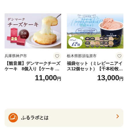
兵庫県神戸市
栃木県那須塩原市
【観音屋】デンマークチーズ
福袋セット（ミレピーニアイ
ケーキ 8個入り【ケーキ チ
ス12個セット）【千本松牧
ーズケーキ 人気スイーツ お
場】 ns025-014-12 【デザー
11,000
13,000
円
円
すすめスイーツ 神戸スイー
ト 詰め合わせ ギフト】
ツ 新感覚チーズケーキ おす
すめケーキ 兵庫県 神戸市 D0
910-17】
ふるラボとは