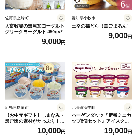
佐賀県上峰町
愛知県小牧市
大富牧場の無添加ヨーグルト
三幸の福どら（黒ごまあん）
グリークヨーグルト 450g×2
9,000
円
9,000
円
広島県尾道市
北海道浜中町
【お中元ギフト】しまなみ・
ハーゲンダッツ『定番ミニカ
瀬戸田の素材がたっぷり！ジ
ップ8個セット』アイスクリ
ェラート8個
ーム アイス スイーツ デザー
10,000
19,000
円
円
ト_H0016-104