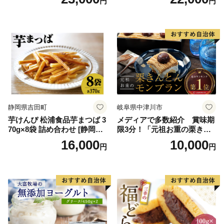
円
円
スクリーム 着日指定可能 送
ス 北海道産アイス アイス ア
料無料 ジェラート 沖縄県 バ
イススイーツ アイスクリー
ースデー 贈り物 プレゼント
ム 北海道産アイスクリーム
誕生日 カップ 詰め合わせ バ
道産アイス 道産アイスクリ
ラエティ | バニラ チョコレー
ーム ギフト 詰合せ 詰め合わ
ト ストロベリー ピスタチオ
せ ふるさと納税 ）
バニラ＆クッキー ウベ 沖縄
紅イモ 塩ちんすこう 沖縄シ
ークヮーサー 沖縄黒糖 琉球
ロイヤルミルクティ 沖縄パ
イン
静岡県吉田町
岐阜県中津川市
芋けんぴ 松浦食品芋まつば 3
メディアで多数紹介 賞味期
70g×8袋 詰め合わせ [静岡伊
限3分！「元祖お重の栗きん
勢丹(松浦食品) 静岡県 吉田町
とんモンブラン」 【未来の
16,000
10,000
円
円
22424274] 芋ケンピ セット
ご褒美】スイーツ 栗 モンブ
小袋 個包装 小分け
ラン くりきんとん デザート
ご褒美 お取り寄せ くり お菓
子 菓子 F4N-2298