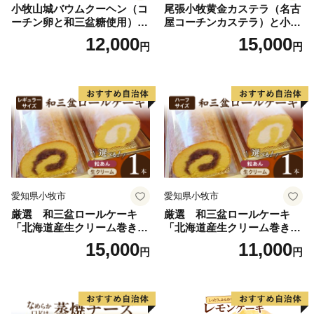
小牧山城バウムクーヘン（コ
尾張小牧黄金カステラ（名古
ーチン卵と和三盆糖使用）
屋コーチンカステラ）と小牧
名古屋コーチン バームクー
山城バウムクーヘン（コーチ
12,000
15,000
円
円
ヘン 和三盆 小牧銘菓 バウム
ン卵と和三盆糖使用）のセッ
クーヘン 常温 愛知県 小牧市
ト 名古屋コーチン カステ
アンプチベアやぐま
ラ ザラメ バームクーヘン 和
三盆 小牧銘菓 バウムクーヘ
ン 常温 愛知県 小牧市 アンプ
チベアやぐま
愛知県小牧市
愛知県小牧市
厳選 和三盆ロールケーキ
厳選 和三盆ロールケーキ
「北海道産生クリーム巻き」
「北海道産生クリーム巻き」
または「北海道産粒あん巻
または「北海道産粒あん巻
15,000
11,000
円
円
き」（サイズ：レギュラー）
き」（サイズ：ハーフ） 和
和三盆 北海道産生クリー
三盆 北海道産生クリーム 北
ム 北海道産粒あん 34cm 冷
海道産粒あん 17cm 冷凍 愛
凍 愛知県 小牧市 アンプチベ
知県 小牧市 アンプチベアや
アやぐま
ぐま