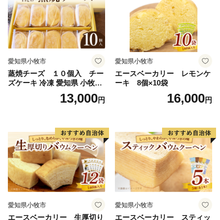
愛知県小牧市
愛知県小牧市
蒸焼チーズ １０個入 チー
エースベーカリー レモンケ
ズケーキ 冷凍 愛知県 小牧市
ーキ 8個×10袋
アンプチベアやぐま
13,000
16,000
円
円
愛知県小牧市
愛知県小牧市
エースベーカリー 生厚切り
エースベーカリー スティッ