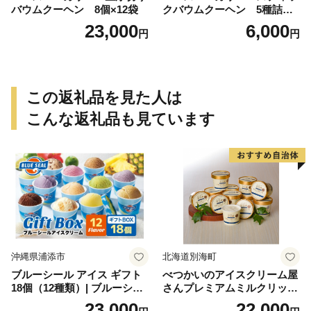
バウムクーヘン 8個×12袋
クバウムクーヘン 5種詰合
せ バウムクーヘン バーム
23,000
6,000
円
円
クーヘン おやつ おかし スイ
ーツ お菓子 個包装 詰め合わ
せ
この返礼品を見た人は
こんな返礼品も見ています
沖縄県浦添市
北海道別海町
ブルーシール アイス ギフト
べつかいのアイスクリーム屋
18個（12種類）| ブルーシー
さんプレミアムミルクリッチ
ルアイス ブルーシールアイ
12個（AP-01）（ 北海道アイ
23,000
22,000