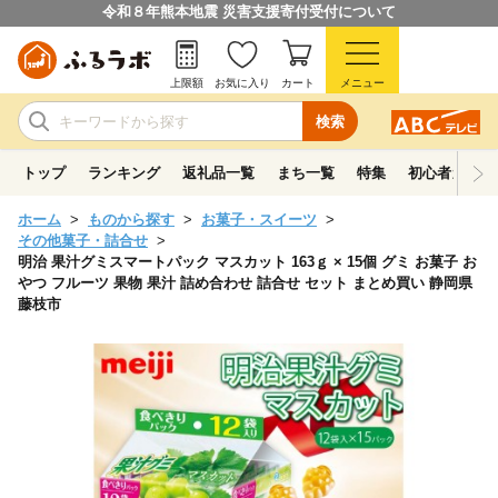
令和８年熊本地震 災害支援寄付受付について
上限額
お気に入り
カート
メニュー
検索
トップ
ランキング
返礼品一覧
まち一覧
特集
初心者ガイド
ホーム
ものから探す
お菓子・スイーツ
その他菓子・詰合せ
明治 果汁グミスマートパック マスカット 163ｇ × 15個 グミ お菓子 お
やつ フルーツ 果物 果汁 詰め合わせ 詰合せ セット まとめ買い 静岡県
藤枝市