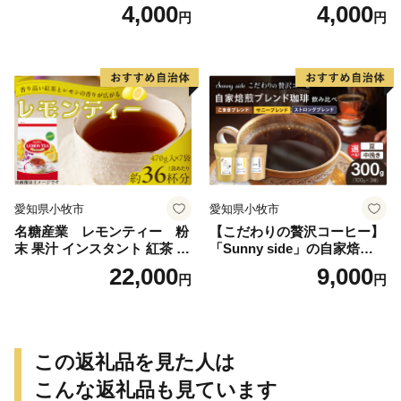
4,000
4,000
円
円
愛知県小牧市
愛知県小牧市
名糖産業 レモンティー 粉
【こだわりの贅沢コーヒー】
末 果汁 インスタント 紅茶 ビ
「Sunny side」の自家焙煎珈
タミンC 袋 ロングセラー 粉
琲ブレンド珈琲飲み比べセッ
22,000
9,000
円
円
末飲料 粉末茶 簡単 手軽 ホッ
ト（300g）
ト アイス
この返礼品を見た人は
こんな返礼品も見ています