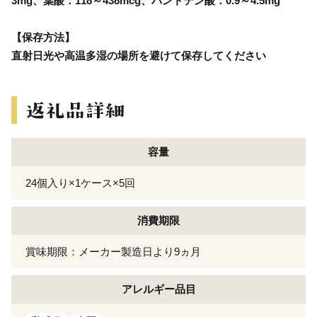
3mg、葉酸：118～438mcg、パントテン酸：0.9～4.5mg
【保存方法】
直射日光や高温多湿の場所を避けて保存してください
容量
24個入り×1ケース×5回
消費期限
賞味期限：メーカー製造日より9ヵ月
アレルギー
品目