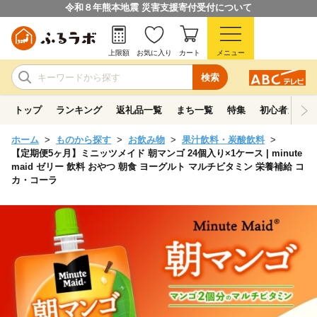
令和８年熊本地震 災害支援寄付受付について
上限額
お気に入り
カート
メニュー
検索
トップ
ランキング
返礼品一覧
まち一覧
特集
初心者ガイド
ホーム
ものから探す
お飲み物
果汁飲料・炭酸飲料
【定期便5ヶ月】ミニッツメイド 朝マンゴ 24個入り×1ケース | minute
maid ゼリー 飲料 おやつ 朝食 ヨーグルト マルチビタミン 栄養補給 コ
カ・コーラ