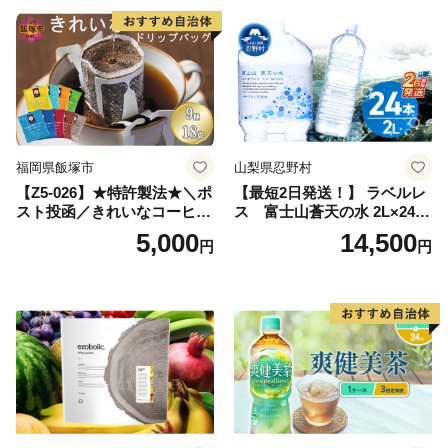
っぱ tea 八女茶 お手軽 簡単
小分け お土産 お取り寄せ グ
ルメ 福岡 九州 福岡県 国産
日本 ふかむし茶 ふかむし 家
庭用 自宅用 ちゃ りょくちゃ
ふかむしちゃ 急須 甘み 川崎
町 送料無料
福岡県飯塚市
山梨県忍野村
【Z5-026】★特許製法★＼ポ
【最短2日発送！】 ラベルレ
スト投函／きれいなコーヒー
ス 富士山蒼天の水 2L×24本
ドリップバッグ9種セット(18
（4ケース）※離島不可 天然
5,000
14,500
円
円
袋)ゆうパケットでお届け！
水 ミネラルウォーター 水 ペ
ットボトル 2000ml バナジウ
ム天然水 飲料水 軟水 鉱水 国
産 シリカ ミネラル 美容 備蓄
防災 長期保存 富士山 山梨県
忍野村