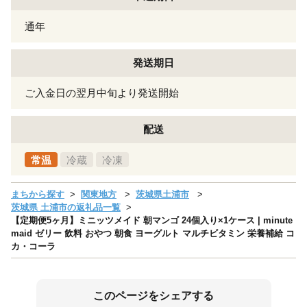
通年
発送期日
ご入金日の翌月中旬より発送開始
配送
常温
冷蔵
冷凍
まちから探す
関東地方
茨城県土浦市
茨城県 土浦市の返礼品一覧
【定期便5ヶ月】ミニッツメイド 朝マンゴ 24個入り×1ケース | minute
maid ゼリー 飲料 おやつ 朝食 ヨーグルト マルチビタミン 栄養補給 コ
カ・コーラ
このページをシェアする