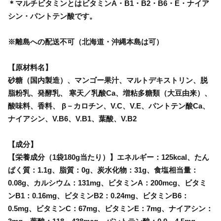
＊マルチビタミンとはビタミンA・B1・B2・B6・E・ナイア
シン・パントテン酸です。
※離島への配送不可（北海道・沖縄本島は可）
【原材料名】
砂糖（国内製造）、マンゴー果汁、マルトデキストリン、脱
脂粉乳、発酵乳、 寒天／乳酸Ca、増粘多糖類（大豆由来）、
酸味料、香料、 β－カロチン、V.C、V.E、パントテン酸Ca、
ナイアシン、V.B6、V.B1、葉酸、V.B2
【成分】
【栄養成分（1袋180g当たり）】エネルギー：125kcal、たん
ぱく質：1.1g、脂質：0g、炭水化物：31g、食塩相当量：
0.08g、カルシウム：131mg、ビタミンA：200mcg、ビタミ
ンB1：0.16mg、ビタミンB2：0.24mg、ビタミンB6：
0.5mg、ビタミンC：67mg、ビタミンE：7mg、ナイアシン：