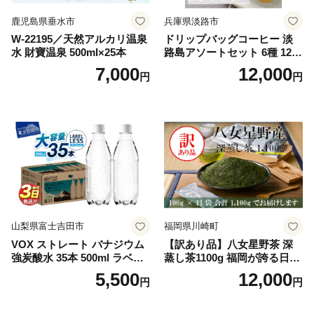
鹿児島県垂水市
兵庫県淡路市
W-22195／天然アルカリ温泉
ドリップバッグコーヒー 淡
水 財寶温泉 500ml×25本
路島アソートセット 6種 120
袋 飲み比べ コーヒー
7,000
12,000
円
円
山梨県富士吉田市
福岡県川崎町
VOX ストレート バナジウム
【訳あり品】八女星野茶 深
強炭酸水 35本 500ml ラベル
蒸し茶1100g 福岡が誇る日本
レス【富士吉田市限定カート
茶_ 訳アリ 常温 お茶 茶袋 常
5,500
12,000
円
円
ン】
備品 おちゃ ocha 茶葉 緑茶
飲料 飲み物 八女 茶 日本茶
深むし茶 深蒸し 訳あり お茶