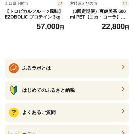
山口県下関市
宮崎県えびの市
【トロピカルフルーツ風味】
（3回定期便）爽健美茶 600
EZOBOLIC プロテイン 3kg
ml PET【コカ・コーラ】ペ
ットボトル 1ケース(24本) 定
57,000
22,800
円
円
期便 3回(72本) セット お茶
カフェインゼロ ノンカフェ
イン ハトムギ ブレンド茶 宮
崎県 えびの市 送料無料
ふるラボとは
はじめてのふるさと納税
よくあるご質問