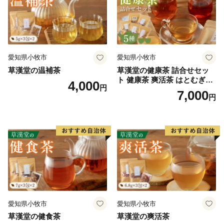
愛知県小牧市
愛知県小牧市
草漢堂の温補茶
草漢堂の健康茶 詰合せセッ
ト 健康茶 爽活茶 はとむぎ茶
4,000
円
温補茶 健食茶 和漢紅茶 お茶
7,000
円
愛知県小牧市
愛知県小牧市
草漢堂の健食茶
草漢堂の爽活茶