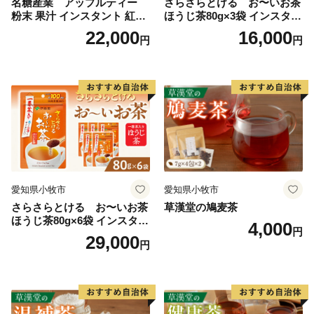
名糖産業 アップルティー
さらさらとける お〜いお茶
粉末 果汁 インスタント 紅茶
ほうじ茶80g×3袋 インスタン
ティー ビタミンC 袋 ロング
トほうじ茶 粉末ほうじ茶 粉
22,000
16,000
円
円
セラー 粉末飲料 粉末茶 簡単
末茶 おーいお茶 粉末緑茶
手軽 ホット アイス
愛知県小牧市
愛知県小牧市
さらさらとける お〜いお茶
草漢堂の鳩麦茶
ほうじ茶80g×6袋 インスタン
4,000
円
トほうじ茶 粉末ほうじ茶 粉
29,000
円
末茶 おーいお茶 粉末緑茶