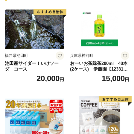
福井県池田町
兵庫県神河町
池田産サイダー！いけソー
おーいお茶緑茶280ml 48本
ダ コース
(2ケース) 伊藤園【123317
3】
20,000
15,000
円
円