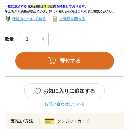
一度に決済する
返礼品数は３つ以内
を推奨しております。
🔰ふるさと納税が初めての方、詳しく知りたい方は
こちら
でご確認ください。
仕組みについて知る
上限額を調べる
数量
寄付する
お気に入りに追加する
お問い合わせについて
支払い方法
クレジットカード