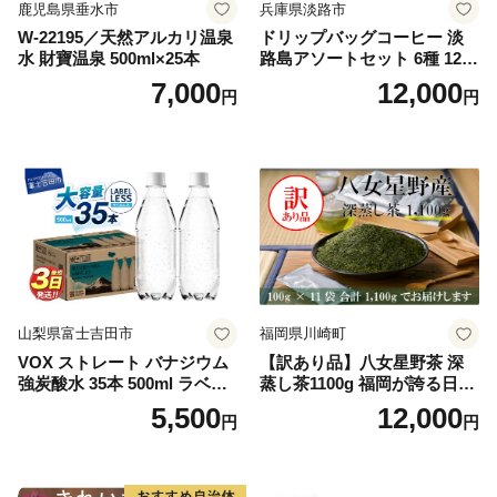
鹿児島県垂水市
兵庫県淡路市
W-22195／天然アルカリ温泉
ドリップバッグコーヒー 淡
水 財寶温泉 500ml×25本
路島アソートセット 6種 120
袋 飲み比べ コーヒー
7,000
12,000
円
円
山梨県富士吉田市
福岡県川崎町
VOX ストレート バナジウム
【訳あり品】八女星野茶 深
強炭酸水 35本 500ml ラベル
蒸し茶1100g 福岡が誇る日本
レス【富士吉田市限定カート
茶_ 訳アリ 常温 お茶 茶袋 常
5,500
12,000
円
円
ン】
備品 おちゃ ocha 茶葉 緑茶
飲料 飲み物 八女 茶 日本茶
深むし茶 深蒸し 訳あり お茶
っぱ tea 八女茶 お手軽 簡単