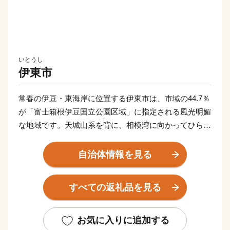
いとうし
伊東市
常春の伊豆・東海岸に位置する伊東市は、市域の44.7％
が「富士箱根伊豆国立公園区域」に指定される風光明媚
な地域です。天城山系を背に、相模湾に向かってひらけ
た美しい自然と豊かな山海の幸に恵まれた明るい温泉リ
ゾート地として多くの人を魅了しています。また、伊豆
自治体情報を見る
半島は２０１８年にユネスコ世界ジオパークに認定さ
れ、市内には大室山や城ケ崎祈願などのジオサイトが数
すべての返礼品を見る
多く点在しています。これだけの豊かな自然に囲まれて
いながら、首都圏まで新幹線を使えば約９０分というア
クセスの良さも魅力の一つです。四季を通じて温暖な気
お気に入りに追加する