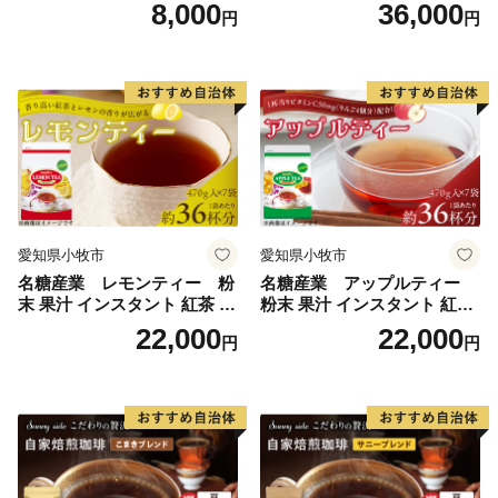
琲こまきブレンド（200g）
プレーン36本（計108本）
8,000
36,000
円
円
愛知県小牧市
愛知県小牧市
名糖産業 レモンティー 粉
名糖産業 アップルティー
末 果汁 インスタント 紅茶 ビ
粉末 果汁 インスタント 紅茶
タミンC 袋 ロングセラー 粉
ティー ビタミンC 袋 ロング
22,000
22,000
円
円
末飲料 粉末茶 簡単 手軽 ホッ
セラー 粉末飲料 粉末茶 簡単
ト アイス
手軽 ホット アイス