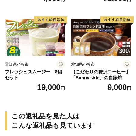
g）
愛知県小牧市
愛知県小牧市
フレッシュスムージー 8個
【こだわりの贅沢コーヒー】
セット
「Sunny side」の自家焙煎珈
琲ブレンド珈琲飲み比べセッ
19,000
9,000
円
円
ト（300g）
この返礼品を見た人は
こんな返礼品も見ています