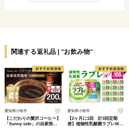
候に恵まれた環境の中で、市民は生涯にわたり心身とも
に健やかに暮らしています。
まちの将来像「出会い つながり みんなで育む自然豊
かなやさしいまち いとう」の実現を目指し、行ってみ
たい、住んでみたい、住んでいたいと感じてもらえるま
ちづくりを全員参加で取り組んでいます。
ふるさと納税を通じて伊東市の魅力を感じていただき、
関連する返礼品 | "お飲み物"
是非、伊東市へお越しください。
愛知県小牧市
愛知県小牧市
【こだわりの贅沢コーヒー】
【2ヶ月に1回 計3回定期
「Sunny side」の自家焙煎珈
便】植物性乳酸菌ラブレW