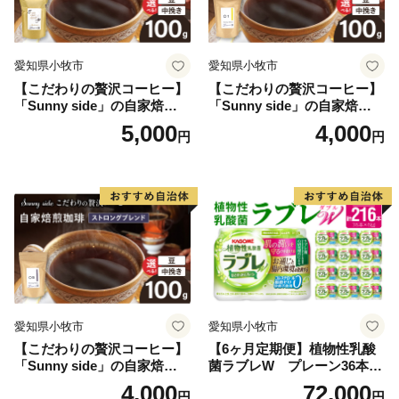
愛知県小牧市
愛知県小牧市
【こだわりの贅沢コーヒー】
【こだわりの贅沢コーヒー】
「Sunny side」の自家焙煎珈
「Sunny side」の自家焙煎珈
琲こまきブレンド（100g）
琲サニーブレンド（100g）
5,000
4,000
円
円
愛知県小牧市
愛知県小牧市
【こだわりの贅沢コーヒー】
【6ヶ月定期便】植物性乳酸
「Sunny side」の自家焙煎珈
菌ラブレW プレーン36本
琲ストロングブレンド（100
（計216本）
4,000
72,000
円
円