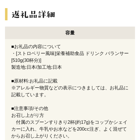
容量
■お礼品の内容について
・[ストロベリー風味]栄養補助食品 ドリンク バランサー
[510g(30杯分)]
製造地:日本/加工地:日本
■原材料:お礼品に記載
※アレルギー物質などの表示につきましては、お礼品に
記載しています。
■注意事項/その他
お召し上がり方
付属のスプーンすりきり2杯(約17g)をコップかシェイ
カーに入れ、牛乳やお水などを200cc注ぎ、よく混ぜて
からお召し上がりください。