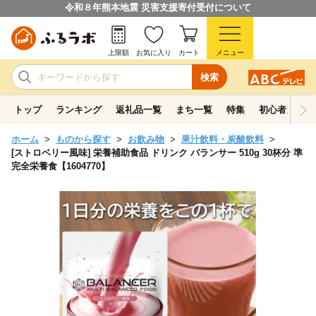
令和８年熊本地震 災害支援寄付受付について
上限額
お気に入り
カート
メニュー
検索
トップ
ランキング
返礼品一覧
まち一覧
特集
初心者ガイド
ホーム
ものから探す
お飲み物
果汁飲料・炭酸飲料
[ストロベリー風味] 栄養補助食品 ドリンク バランサー 510g 30杯分 準
完全栄養食【1604770】