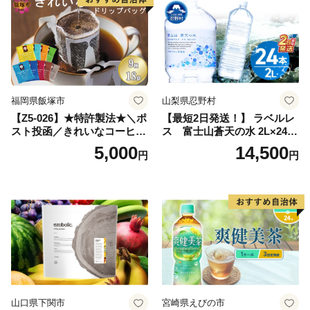
小分け お土産 お取り寄せ グ
ルメ 福岡 九州 福岡県 国産
日本 ふかむし茶 ふかむし 家
庭用 自宅用 ちゃ りょくちゃ
ふかむしちゃ 急須 甘み 川崎
町 送料無料
福岡県飯塚市
山梨県忍野村
【Z5-026】★特許製法★＼ポ
【最短2日発送！】 ラベルレ
スト投函／きれいなコーヒー
ス 富士山蒼天の水 2L×24本
ドリップバッグ9種セット(18
（4ケース）※離島不可 天然
5,000
14,500
円
円
袋)ゆうパケットでお届け！
水 ミネラルウォーター 水 ペ
ットボトル 2000ml バナジウ
ム天然水 飲料水 軟水 鉱水 国
産 シリカ ミネラル 美容 備蓄
防災 長期保存 富士山 山梨県
忍野村
山口県下関市
宮崎県えびの市