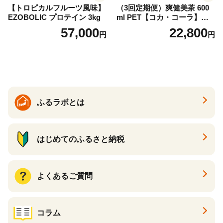
【トロピカルフルーツ風味】
（3回定期便）爽健美茶 600
EZOBOLIC プロテイン 3kg
ml PET【コカ・コーラ】ペ
ットボトル 1ケース(24本) 定
57,000
22,800
円
円
期便 3回(72本) セット お茶
カフェインゼロ ノンカフェ
イン ハトムギ ブレンド茶 宮
崎県 えびの市 送料無料
ふるラボとは
はじめてのふるさと納税
よくあるご質問
コラム