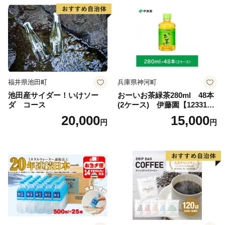
福井県池田町
兵庫県神河町
池田産サイダー！いけソー
おーいお茶緑茶280ml 48本
ダ コース
(2ケース) 伊藤園【123317
3】
20,000
15,000
円
円