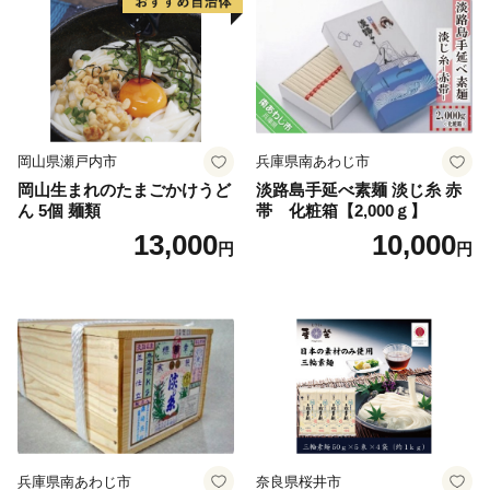
岡山県瀬戸内市
兵庫県南あわじ市
岡山生まれのたまごかけうど
淡路島手延べ素麺 淡じ糸 赤
ん 5個 麺類
帯 化粧箱【2,000ｇ】
13,000
10,000
円
円
兵庫県南あわじ市
奈良県桜井市