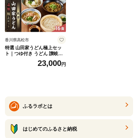
香川県高松市
特選 山田家うどん極上セッ
ト｜つゆ付き うどん 讃岐う
どん さぬきうどん 生麵 うど
23,000
円
んセット カレーうどん 生う
どん 食べ比べ 麺 麺類 ギフト
香川 香川県 高松
ふるラボとは
はじめてのふるさと納税