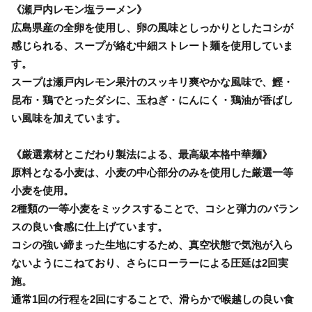
《瀬戸内レモン塩ラーメン》
広島県産の全卵を使用し、卵の風味としっかりとしたコシが
感じられる、スープが絡む中細ストレート麺を使用していま
す。
スープは瀬戸内レモン果汁のスッキリ爽やかな風味で、鰹・
昆布・鶏でとったダシに、玉ねぎ・にんにく・鶏油が香ばし
い風味を加えています。
《厳選素材とこだわり製法による、最高級本格中華麺》
原料となる小麦は、小麦の中心部分のみを使用した厳選一等
小麦を使用。
2種類の一等小麦をミックスすることで、コシと弾力のバラン
スの良い食感に仕上げています。
コシの強い締まった生地にするため、真空状態で気泡が入ら
ないようにこねており、さらにローラーによる圧延は2回実
施。
通常1回の行程を2回にすることで、滑らかで喉越しの良い食