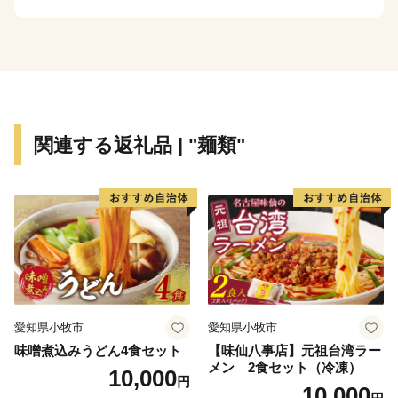
釣り人たちで賑わいを見せています。
市内を流れる小瀬川のきれいで豊かな水に恵まれ、日本
で最初の石油化学コンビナート（岩国・大竹石油コンビ
ナート）が建設された大竹市は、日本屈指の臨海工業都
市として発展してきました。たくさんの企業が世界・国
関連する返礼品 | "麺類"
内シェアトップの製品を創りだしています。
みなさまの生活を大竹市産の製品群が支えているといっ
ても過言ではありません！
返礼品にもご用意しておりますので、ぜひお試しくださ
い。
最先端のものづくり、豊かな自然、「産業と自然が調和
愛知県小牧市
愛知県小牧市
するまち」大竹市。
味噌煮込みうどん4食セット
【味仙八事店】元祖台湾ラー
大竹の魅力のつまった品々を、ふるさと納税返礼品でお
メン 2食セット（冷凍）
10,000
円
届けします。
10,000