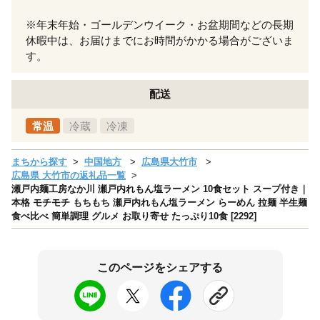
※年末年始・ゴールデンウイーク・お盆期間などの長期
休暇中は、お届けまでにお時間がかかる場合がございま
す。
配送
常温
冷蔵
冷凍
まちから探す
中国地方
広島県大竹市
広島県 大竹市の返礼品一覧
瀬戸内麺工房なか川 瀬戸内れもん塩ラーメン 10食セット スープ付き｜
本格 モチモチ もちもち 瀬戸内れもん塩ラーメン らーめん 拉麺 半生麺
食べ比べ 簡単調理 グルメ お取り寄せ たっぷり10食 [2292]
このページをシェアする