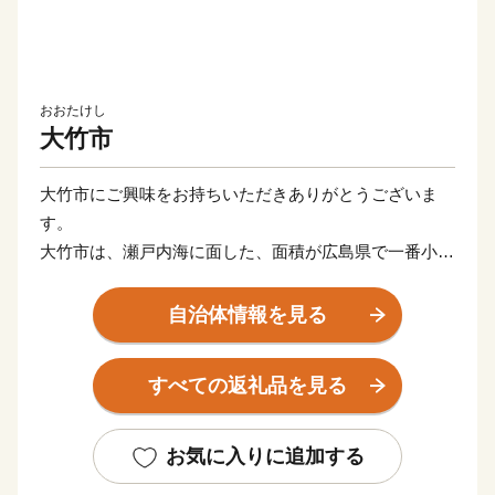
おおたけし
大竹市
大竹市にご興味をお持ちいただきありがとうございま
す。
大竹市は、瀬戸内海に面した、面積が広島県で一番小さ
な市です。
小さいながらも広島市まで約３０キロメートル、山口県
自治体情報を見る
岩国市までも１０キロメートル圏内いう利便性のよい土
地柄から、広島県の西の玄関口として栄えてきました。
すべての返礼品を見る
海の玄関・大竹港は、戦後直後の引き揚げ港となった歴
史を持つ良港で、沖合では、現在も漁業が盛んに行われ
ています。またフェリーで３５分、安芸の宮島のそばに
お気に入りに追加する
ある阿多田島は、瀬戸内でも屈指の釣り場として１年中