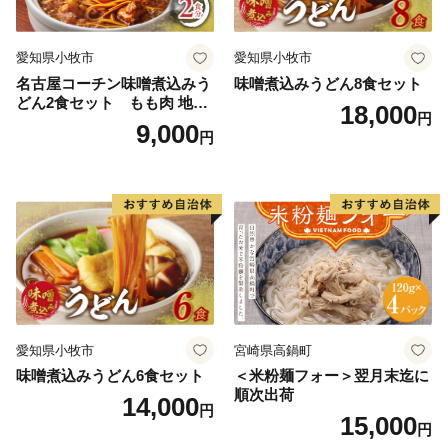
愛知県小牧市
愛知県小牧市
名古屋コーチン味噌煮込みう
味噌煮込みうどん8食セット
どん2食セット もも肉 地鶏
18,000
円
味噌うどん
9,000
円
愛知県小牧市
宮崎県高鍋町
味噌煮込みうどん6食セット
＜米粉麺フォー＞翌月末迄に
順次出荷
14,000
円
15,000
円