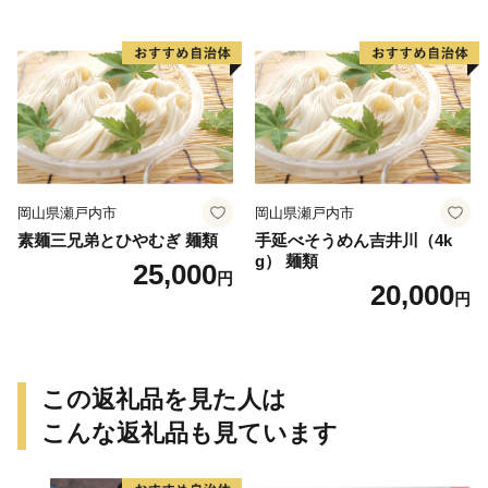
岡山県瀬戸内市
岡山県瀬戸内市
素麺三兄弟とひやむぎ 麺類
手延べそうめん吉井川（4k
g） 麺類
25,000
円
20,000
円
この返礼品を見た人は
こんな返礼品も見ています