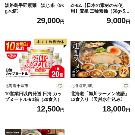
淡路島手延素麺 淡じ糸〈9k
ZI-62.【日本の素材のみ使
g木箱〉
用】麦坐 三輪素麺（50g×5束
×4袋）
29,000
9,000
円
円
北海道千歳市
北海道東川町
10営業日以内発送 日清 カッ
北海道「旭川ラーメン物語」
プヌードル★1箱（20食入）
12食入り〈天然水仕込み〉
12,500
18,000
円
円