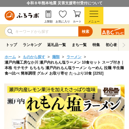
令和８年熊本地震 災害支援寄付受付について
上限額
お気に入り
カート
メニュー
検索
トップ
ランキング
返礼品一覧
まち一覧
特集
初心者ガイド
ホーム
ものから探す
麺類
ラーメン
瀬戸内麺工房なか川 瀬戸内れもん塩ラーメン 10食セット スープ付き｜
本格 モチモチ もちもち 瀬戸内れもん塩ラーメン らーめん 拉麺 半生麺
食べ比べ 簡単調理 グルメ お取り寄せ たっぷり10食 [2292]