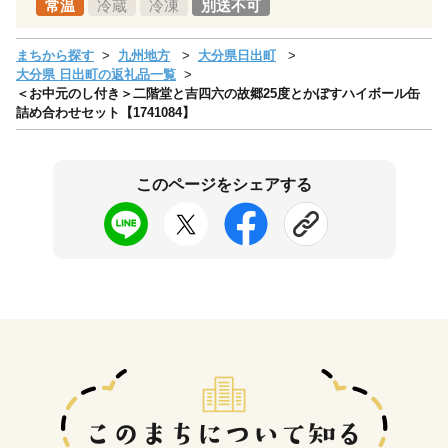
常温
冷蔵
冷凍
別送不可
まちから探す
九州地方
大分県日出町
大分県 日出町の返礼品一覧
＜お中元のし付き＞二階堂と吉四六の故郷25度とかぼすハイボール缶
詰め合わせセット【1741084】
このページをシェアする