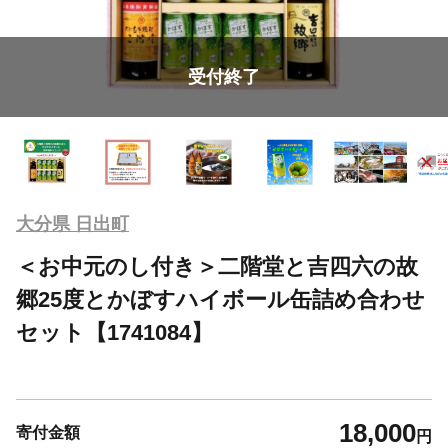
受付終了
大分県 日出町
＜お中元のし付き＞二階堂と吉四六の故
郷25度とかぼすハイボール缶詰め合わせ
セット【1741084】
18,000
寄付金額
円