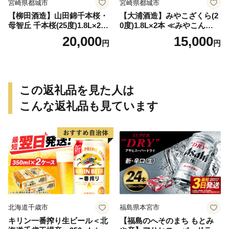
宮崎県都城市
宮崎県都城市
【柳田酒造】山田錦千本桜・
【大浦酒造】みやこざくら(2
母智丘 千本桜(25度)1.8L×2本
0度)1.8L×2本 ≪みやこんじょ
≪みやこんじょ特急便≫_AC
特急便≫_MJ-0771
20,000
15,000
円
円
-0751
この返礼品を見た人は
こんな返礼品も見ています
北海道千歳市
福島県本宮市
キリン一番搾り生ビール＜北
【福島のへそのまち もとみ