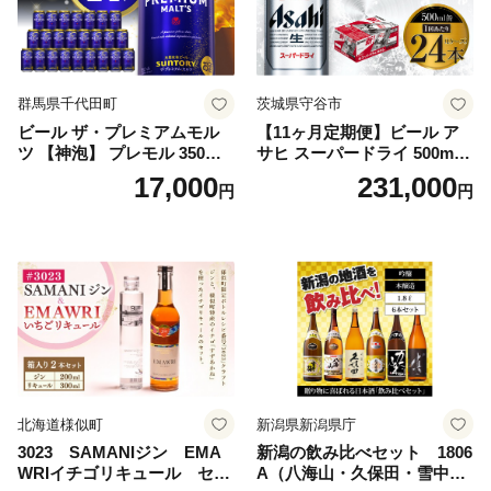
群馬県千代田町
茨城県守谷市
ビール ザ・プレミアムモル
【11ヶ月定期便】ビール ア
ツ 【神泡】 プレモル 350ml
サヒ スーパードライ 500ml 2
× 24本 サントリー〈天然水の
4本 1ケース×11ヶ月 | アサヒ
17,000
231,000
円
円
ビール工場〉群馬※沖縄・離
ビール 究極の辛口 酒 お酒 ア
島地域へのお届け不可
ルコール 生ビール Asahi ア
サヒビール スーパードライ s
uper dry 11回 缶ビール 缶 ギ
フト 内祝い 茨城県守谷市 送
料無料
北海道様似町
新潟県新潟県庁
3023 SAMANIジン EMA
新潟の飲み比べセット 1806
WRIイチゴリキュール セッ
A（八海山・久保田・雪中