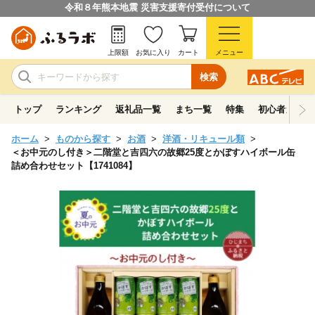
令和８年熊本地震 災害支援寄付受付について
上限額
お気に入り
カート
メニュー
検索
トップ
ランキング
返礼品一覧
まち一覧
特集
初心者ガイド
ホーム
ものから探す
お酒
洋酒・リキュール類
＜お中元のし付き＞二階堂と吉四六の故郷25度とかぼすハイボール缶
詰め合わせセット【1741084】