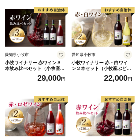
（送付者名の変更は承っておりません）
・寄附者住所とお礼品送付先住所が異なる場合、送付先
でお品を受け取る方に対し、お礼品が届くことを必ず事
前にご連絡ください。
（「寄附した覚えがないのにお礼品が送られてきた」と
のお問い合わせがしばしば寄せられております）
・お礼品によっては、発送までにお時間を頂戴するもの
愛知県小牧市
愛知県小牧市
がございます。
小牧ワイナリー 赤ワイン３
小牧ワイナリー 赤・白ワイ
・日出町にお住まいの方からのご寄附に対しては、お礼
本飲み比べセット（小牧産ぶ
ン２本セット（小牧産ぶどう
品の送付をいたしておりません。
どう100％使用）
100％使用）
29,000
22,000
円
円
【ワンストップ特例申請書送付先】
〒541-8790
大阪府大阪市中央区南本町１の６の２０
コーユービジネス内 44341
大分県日出町 ふるさと納税 ワンストップ特例申請書
類受付係