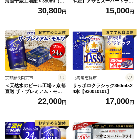
海道千歳工場産＞350ml（24
や産】アサヒスーパードライ
本） 2ケース
350ml×24本 合計8.4L 1ケー
30,800
15,000
円
円
ス アルコール度数5% 缶ビー
ル お酒 ビール アサヒ スーパ
ードライ super dry 24缶 辛
口 送料無料 カメイ 本宮市
【07214-0206】
京都府長岡京市
北海道恵庭市
＜天然水のビール工場＞京都
サッポロクラシック350ml×2
直送 ザ・プレミアム・モル
4本【930010101】
ツ 350ml×24本 プレモル [149
22,000
17,000
円
円
5]