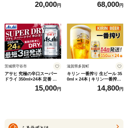
ト（箱入り）【大人の味 酒
梅・越乃寒梅・かたふね・千
20,000
68,000
円
円
お酒 洋酒 スピリッツ クラフ
代の光）
トジン 国産 sake SAKE gin
GIN liqueur LIQUEUR お酒
セット 詰め合わせ カクテル
ソーダ割り アルコール ロッ
ク ソーダ ジントニック 】
茨城県守谷市
滋賀県多賀町
アサヒ 究極の辛口スーパー
キリン 一番搾り 生ビール 35
ドライ 350ml×24本 定番 ビー
0ml × 24本 | キリン一番搾り
ル 缶ビール 酒 お酒 アルコー
キリンビール 一番搾り ビー
15,000
14,800
円
円
ル 辛口
ル 24缶 きりんいちばんしぼ
り キリン一番搾り びーる 1
ケース 24缶 24本 キリン一番
搾り KIRIN きりん 麒麟 キリ
ン一番搾り いちばんしぼり
キリン一番搾り 父の日 ちち
の日
ふるラボとは