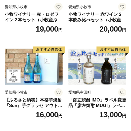
愛知県小牧市
愛知県小牧市
HELLO KITTY ©1976, 2020 SANRIO
小牧ワイナリー 赤・ロゼワ
小牧ワイナリー 赤ワイン２
CO.,LTD.APPROVAL NO.L611294
イン２本セット（小牧産ぶど
本飲み比べセット（小牧産ぶ
う100％使用）
どう100％使用）
19,000
20,000
円
円
愛知県小牧市
愛知県幸田町
【ふるさと納税】本格芋焼酎
「彦左焼酎 IMO」ラベル変更
『Sun』芋グラッセ アウトド
品「彦左焼酎 MUGI」ラベル
ア ソロキャンプ ベランピン
変更品 飲み比べ セット 合計
16,000
13,000
円
円
グ 巣ごもり 就労支援
2本 720ml×各1本 25度 焼酎
お酒 麦焼酎 芋焼酎