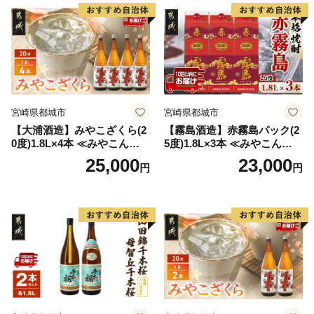
宮崎県都城市
宮崎県都城市
【大浦酒造】みやこざくら(2
【霧島酒造】赤霧島パック(2
0度)1.8L×4本 ≪みやこんじょ
5度)1.8L×3本 ≪みやこんじょ
特急便≫_AD-0771
特急便≫_23-07-K03P-1800-3
25,000
23,000
円
円
-Q