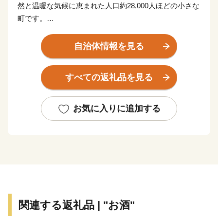
然と温暖な気候に恵まれた人口約28,000人ほどの小さな
町です。
町内には湧水が多く、町のいたる所にある水くみ場で
は、連日多くの人々が容器を手に賑わっています（町で
自治体情報を見る
は上水道の大部分が良質な地下水で賄われています）。
湧水は地上に限らず、海底からも湧き出しており、真清
すべての返礼品を見る
水と海水が混ざる海域では、町の特産品である高級魚
「城下かれい」が育まれています。
このように、素晴らしい環境に恵まれた日出町では、大
お気に入りに追加する
分むぎ焼酎「二階堂」をはじめ、豊後牛やブランド豚
肉、城下かれいに代表される豊富な海産物など、町の魅
力がつまったお礼の品をご用意しています。
【ご寄附にあたっての注意事項】
・お礼品は、送付者名に、お礼品受発注業務委託事業者
である「株式会社さとふる」と表記して送付いたしま
関連する返礼品 | "お酒"
す。