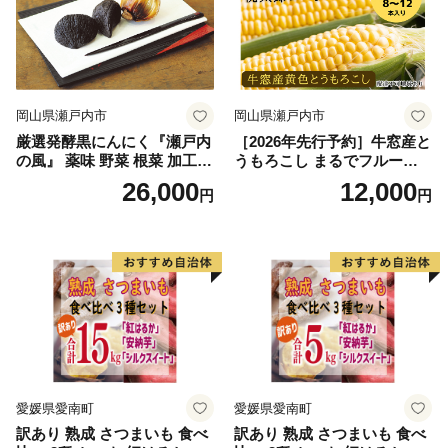
岡山県瀬戸内市
岡山県瀬戸内市
厳選発酵黒にんにく『瀬戸内
［2026年先行予約］牛窓産と
の風』 薬味 野菜 根菜 加工食
うもろこし まるでフルー
品
ツ！最高糖度25度超え 生で
26,000
12,000
円
円
甘い、茹でて美味い！ 黄色
とうもろこし 「桃太郎コー
ン」約4kg（8〜12本入り）
野菜
愛媛県愛南町
愛媛県愛南町
訳あり 熟成 さつまいも 食べ
訳あり 熟成 さつまいも 食べ