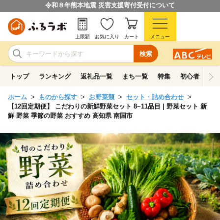
令和８年熊本地震 災害支援寄付受付について
上限額
お気に入り
カート
メニュー
検索
トップ
ランキング
返礼品一覧
まち一覧
特集
初心者ガイド
ホーム
ものから探す
お野菜類
セット・詰め合わせ
【12回定期便】 こだわりの新鮮野菜セット 8~11品目 | 野菜セット 新
鮮 野菜 季節の野菜 おすすめ 高知県 南国市