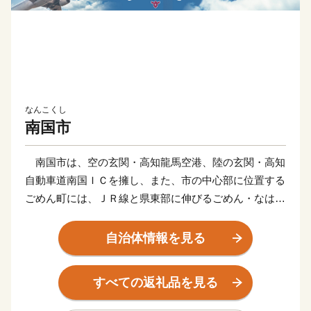
なんこくし
南国市
南国市は、空の玄関・高知龍馬空港、陸の玄関・高知
自動車道南国ＩＣを擁し、また、市の中心部に位置する
ごめん町には、ＪＲ線と県東部に伸びるごめん・なはり
線が連結する「ごめん駅」や、高知のお城下へと走る路
面電車の始発駅「ごめん町駅」などがあり、土佐の旅の
自治体情報を見る
玄関口として大きな役割を果たしています。
かつて土佐の国庁として栄えてきたこの街には、いに
すべての返礼品を見る
しえの息吹を伝える多くの歴史遺産が点在し、土佐の稲
作発祥の地と言われる高知平野では、全国一早い新米や