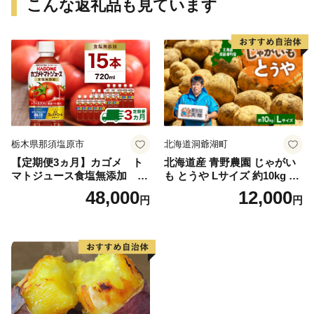
ツ おかず さつまいも 国産 人
こんな返礼品も見ています
気 糖度 産地直送 農家直送 数
量限定 14000円 愛媛県 愛南
町 ミッチーのおみかん畑
栃木県那須塩原市
北海道洞爺湖町
【定期便3ヵ月】カゴメ ト
北海道産 青野農園 じゃがい
マトジュース食塩無添加 72
も とうや Lサイズ 約10kg 20
0ml PET×15本 1ケース 毎月
26年10月初旬～12月下旬頃お
48,000
12,000
円
円
届く 3ヵ月 3回コース ns001-
届け 先行予約 北海道 ジャガ
005 【 KAGOME 野菜ジュー
イモ トウヤ 馬鈴薯 ポテト 芋
ス 】
いも イモ 黄色 旬 野菜 農作
物 産地直送 お取り寄せ 国産