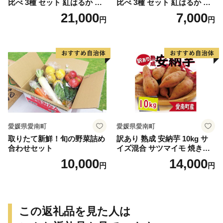
比べ 3種 セット 紅はるか 安
比べ 3種 セット 紅はるか 安
納芋 シルクスイート 合計 15
納芋 シルクスイート 合計 5k
21,000
7,000
円
円
kg サイズ混合 サツマイモ 焼
g サイズ混合 サツマイモ 焼
き芋 干し芋 丸干し 冷凍焼き
き芋 干し芋 丸干し 冷凍焼き
芋 冷やし焼き芋 やきいも 蜜
芋 冷やし焼き芋 やきいも 蜜
芋 ほしいも スイートポテト
芋 ほしいも スイートポテト
いも天 サイズミックス 甘い
いも天 サイズミックス 甘い
ねっとり 生芋 新芋 あんのう
ねっとり 生芋 新芋 あんのう
いも 甘藷 べにはるか スイー
いも 甘藷 べにはるか スイー
ツ 国産 糖度 産地直送 農家直
ツ 国産 糖度 産地直送 農家直
送 数量限定 21000円 愛媛 愛
送 数量限定 7000円 愛媛県 愛
南 ミッチーのおみかん畑
南町 ミッチーのおみかん畑
愛媛県愛南町
愛媛県愛南町
取りたて新鮮！旬の野菜詰め
訳あり 熟成 安納芋 10kg サ
合わせセット
イズ混合 サツマイモ 焼き芋
干し芋 丸干し 冷凍焼き芋 冷
10,000
14,000
円
円
やし焼き芋 やきいも 蜜芋 ほ
しいも スイートポテト フラ
イドポテト いも天 サイズミ
ックス 甘い ねっとり しっと
り ほくほく 生芋 新芋 芋 い
この返礼品を見た人は
も 甘藷 あんのういも スイー