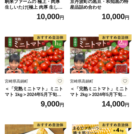
駒来ファームの 極上・肉厚
京丹波町の黒豆・和知黒の特
生しいたけ[極上 肉厚 生しい
産品詰め合わせ
たけ 生シイタケ 生椎茸 安心
10,000
10,000
円
円
安全 国産 採れたて 新鮮 きの
こ 野菜]
宮崎県高鍋町
宮崎県高鍋町
＜「完熟ミニトマト」ミニト
＜「完熟ミニトマト」ミニト
マト 1kg＞2024年5月下旬迄
マト 2kg＞2024年5月下旬迄
に順次出荷 野菜ソムリエサ
に順次出荷 野菜ソムリエサ
9,000
14,000
円
円
ミット アルル・リリカ共に
ミット アルル・リリカ共に
銀賞受賞！！(2023年11月開
銀賞受賞！！(2023年11月開
催)1回食べてみらんね？宮崎
催)1回食べてみらんね？宮崎
県 高鍋町産 産地直送 有機肥
県 高鍋町産 産地直送 有機肥
料使用 高糖度 西森農園
料使用 高糖度 西森農園