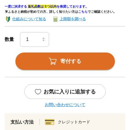
一度に決済する
返礼品数は３つ以内
を推奨しております。
🔰ふるさと納税が初めての方、詳しく知りたい方は
こちら
でご確認ください。
仕組みについて知る
上限額を調べる
数量
寄付する
お気に入りに追加する
お問い合わせについて
支払い方法
クレジットカード