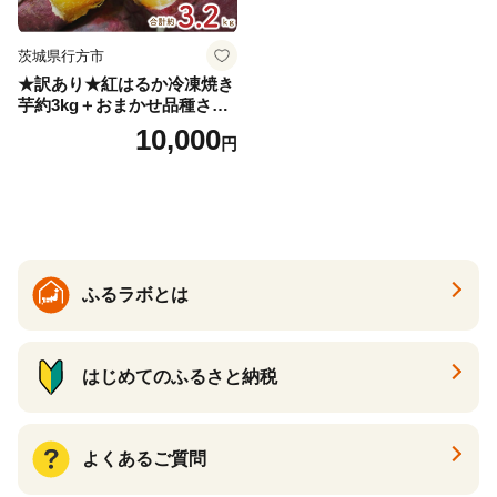
茨城県行方市
★訳あり★紅はるか冷凍焼き
芋約3kg＋おまかせ品種さつ
まいも 合計約3.2kg｜さつ
10,000
円
まいも サツマイモ さつま芋
焼き芋 やきいも 冷凍 冷凍焼
き芋 訳あり 訳アリ 紅はるか
茨城県 行方市(EY-25)
ふるラボとは
はじめてのふるさと納税
よくあるご質問