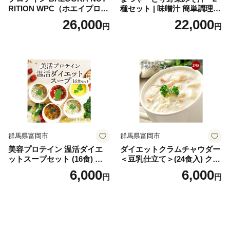
RITION WPC（ホエイプロテ
種セット | 味噌汁 簡単調理
イン）＜プレーン＞ 900g｜
お味噌 おみそ みそ とり野菜
26,000
22,000
円
円
バズーカ岡田監修・植物由来
時短料理 時短ごはん ご当地
の甘味料使用・国内製造 島
フリーズドライ
根県雲南市/株式会社アルプ
ロン [AIEN005]
群馬県富岡市
群馬県富岡市
美容プロテイン 温活ダイエ
ダイエットクラムチャウダー
ットスープセット (16食) 小
＜豆乳仕立て＞(24食入) クラ
分け スープ 食べ比べ セット
ムチャウダー 豆乳 ダイエッ
6,000
6,000
円
円
詰合せ クラムチャウダー チ
ト スープ プロテイン たんぱ
ゲ コーン ポタージュ トマト
く質 食物繊維 食品 F20E-799
温活 ダイエット 美容 プロテ
イン 食品 F20E-809