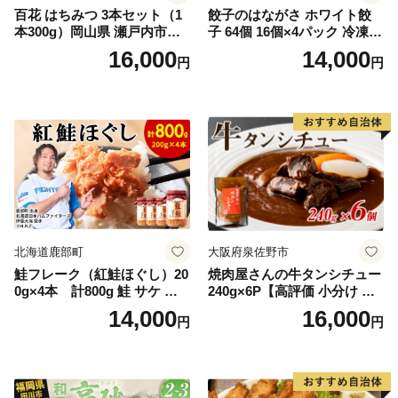
百花 はちみつ 3本セット（1
餃子のはながさ ホワイト餃
本300g）岡山県 瀬戸内市産
子 64個 16個×4パック 冷凍
石黒農園 ヨーグルト パン 砂
中華 点心 B級グルメ ご当地
16,000
14,000
円
円
糖の代わり 香り高い いい香
野菜 おつまみ おかず 簡単調
り 季節の花の蜜 トンガリ容
理 時短 リピート 保存 豚肉
器入り
特製 ポーク 大きめ ジューシ
ー ギフト お取り寄せ 日高市
北海道鹿部町
大阪府泉佐野市
鮭フレーク（紅鮭ほぐし）20
焼肉屋さんの牛タンシチュー
0g×4本 計800g 鮭 サケ 鮭
240g×6P【高評価 小分け 惣
ほぐし サケフレーク シャケ
菜 牛たん 一人暮らし 冷凍】
14,000
16,000
円
円
フレーク 鮭フレーク