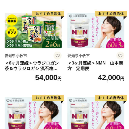
愛知県小牧市
愛知県小牧市
＜6ヶ月連続＞ウラジロガシ
＜3ヶ月連続＞NMN 山本漢
茶＆ウラジロガシ 流石粒
方 定期便
山本漢方 定期便
54,000
42,000
円
円