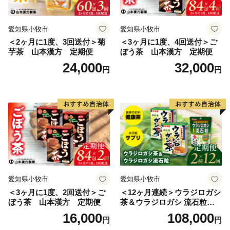
・住民票が浜中町にある方は、お礼の品のお届けは対象
外です。
愛知県小牧市
愛知県小牧市
・お届けしたお礼の品は確実にお受取りください。長期
＜2ヶ月に1度、3回送付＞菊
＜3ヶ月に1度、4回送付＞ご
不在等の寄附者様事由による返品交換、キャンセルはお
芋茶 山本漢方 定期便
ぼう茶 山本漢方 定期便
受けしておりません。
24,000
32,000
円
円
・ヤマト運輸様では、お礼の品の発送後にお届け先を変
更（転送）する場合、転送料金は贈答用の場合でもお届
け先様のご負担となりますので、ご住所にお間違いがな
いかご確認の上ご寄附ください。
なお、お届け先様が住所不明で配達ができない場合は、
送り状記載のご依頼主様に返送させていただきますの
で、予めご了承ください。
・一部離島にはクール便でのお届けができかねる地域が
ございます。
愛知県小牧市
愛知県小牧市
・万一、お礼の品に破損・汚損・不良およびご注文と異
＜3ヶ月に1度、2回送付＞ご
＜12ヶ月連続＞ウラジロガシ
ぼう茶 山本漢方 定期便
茶＆ウラジロガシ 流石粒
なる場合は、必ず状態が確認できる写真などをメールに
山本漢方 定期便
16,000
108,000
てお送りください。
円
円