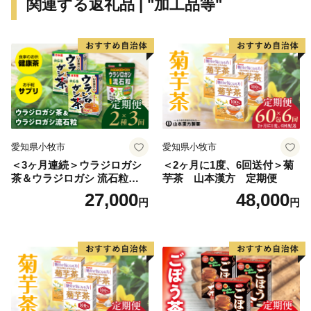
関連する返礼品 | "加工品等"
受領証明書・ワンストップ特例申請書のお届けは、入金
確認後1～2週間程度を目途に、お礼の品とは別でお送り
いたします。
ワンストップ特例申請を希望される方には返信用封筒を
同封しております。
なお、申請後に氏名や住所変更等が生じた場合はご連絡
ください。
愛知県小牧市
愛知県小牧市
【ワンストップ特例申請書の送付先】
＜3ヶ月連続＞ウラジロガシ
＜2ヶ月に1度、6回送付＞菊
〒889-1201
茶＆ウラジロガシ 流石粒
芋茶 山本漢方 定期便
宮崎県児湯郡都農町大字川北1432-15
山本漢方 定期便
27,000
48,000
円
円
浜中町ふるさと納税 ワンストップ受付センター 宛
※本町から送付する返信用封筒の郵便番号とは異なりま
す。
■お礼の品について