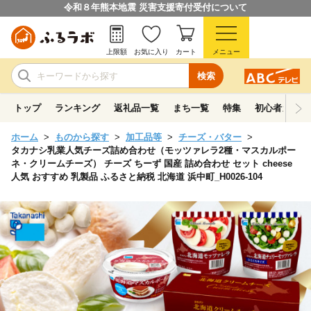
令和８年熊本地震 災害支援寄付受付について
上限額
お気に入り
カート
メニュー
検索
トップ
ランキング
返礼品一覧
まち一覧
特集
初心者ガイド
ホーム
ものから探す
加工品等
チーズ・バター
タカナシ乳業人気チーズ詰め合わせ（モッツァレラ2種・マスカルポー
ネ・クリームチーズ） チーズ ちーず 国産 詰め合わせ セット cheese
人気 おすすめ 乳製品 ふるさと納税 北海道 浜中町_H0026-104