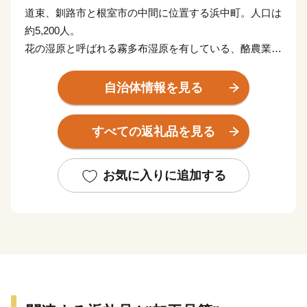
道束、釧路市と根室市の中間に位置する浜中町。人口は
約5,200人。
花の湿原と呼ばれる霧多布湿原を有している、酪農業と
漁業が盛んな町です。
酪農業では、ハーゲンダッツの原料にも選ばれた高品質
自治体情報を見る
な生乳を生産しており、そのこだわりは、良い牧草を作
るための土壌分析から始まっています。高品質な生乳で
すべての返礼品を見る
作られたチーズは、贅沢でありながら、どこか浜中の自
然を感じさせる味わい。ぜひご賞味ください。
漁業では、湿原から流れ出したミネラルで良質な昆布が
お気に入りに追加する
生育することから、昆布漁が盛ん。また、良質な昆布を
食べて育つ「うに」は最高級の品質を誇っていることで
有名です。
■寄附金受領証明書およびワンストップ特例申請書につ
いて