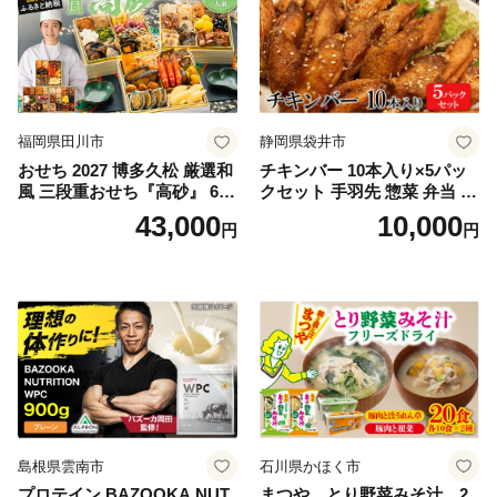
福岡県田川市
静岡県袋井市
おせち 2027 博多久松 厳選和
チキンバー 10本入り×5パッ
風 三段重おせち『高砂』 6.5
クセット 手羽先 惣菜 弁当 お
寸 3段重 2～3人前 おせち料
かず お酒 おつまみ ギフト キ
43,000
10,000
円
円
理 重箱 お正月 冷凍おせち 縁
ャンプ アウトドア キャンプ
起物 祝箸付 福岡 お節 オセチ
飯 保存食 非常食 鶏肉 肉 お
oseti osechi お祝い 迎春おせ
肉 鶏 人気 厳選 静岡県袋井市
ち 本格おせち おせち予約 年
末 年始 お取り寄せ 新春 贅沢
おせち こだわりおせち 惣菜
老舗おせち ふるさと納税お
せち 御節 お節料理 正月 調理
不要 おせち料理2027
島根県雲南市
石川県かほく市
プロテイン BAZOOKA NUT
まつや とり野菜みそ汁 2