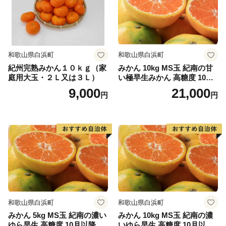
る環境の中、手作りの工芸品や加工食品が製造されてお
り、職人たちが住む「クラフト」のまちです。
伊予市の西部の海岸線沿いを中心に広がる双海町は、
和歌山県白浜町
和歌山県白浜町
「しずむ夕日が立ち止まる町」として、伊予灘に沈む美
紀州完熟みかん１０ｋｇ（家
みかん 10kg MS玉 紀南の甘
しい夕日を活かしたまちづくりに取り組んできました。
庭用大玉・２Ｌ又は３Ｌ）
い極早生みかん 高糖度 10月
水産業が盛んな地域で、中でも下灘漁港で水揚げされる
以降発送 マルチ被覆栽培
9,000
21,000
円
円
ハモが有名です。他にタイ、サワラ、マナガツオ、イワ
シなどの様々な魚介類が水揚げされています。双海町に
は恋人の聖地として知られる双海シーサイド公園、海に
最も近い駅として知られ、度々テレビで紹介される有名
観光地となった下灘駅があり、夏を中心として多くの方
でにぎわっています。
三者三様の風土、文化が融和する伊予市にぜひ一度お越
和歌山県白浜町
和歌山県白浜町
しください。
みかん 5kg MS玉 紀南の濃い
みかん 10kg MS玉 紀南の濃
ゆら早生 高糖度 10月以降発
いゆら早生 高糖度 10月以降