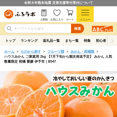
令和８年熊本地震 災害支援寄付受付について
上限額
お気に入り
カート
メニュー
検索
トップ
ランキング
返礼品一覧
まち一覧
特集
初心者ガイド
ホーム
ものから探す
フルーツ類
みかん・柑橘類
ハウスみかん ご家庭用 2kg 【7月下旬から順次発送予定】 みかん 人気
数量限定 柑橘 愛媛 伊予市｜B547