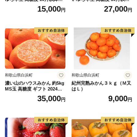
送 マルチ被覆栽培
発送 マルチ被覆栽培
15,000
27,000
円
円
和歌山県白浜町
和歌山県白浜町
濃い山のハウスみかん 約5kg
紀州完熟みかん３ｋｇ（Ｍ又
MS玉 高糖度 ギフト 2024年7
はＬ）
月以降発送分
35,000
9,000
円
円