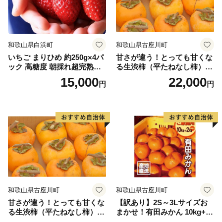
和歌山県白浜町
和歌山県古座川町
いちご まりひめ 約250g×4パ
甘さが違う！とっても甘くな
ック 高糖度 朝採れ超完熟ま
る生渋柿（平たねなし柿）吊
りひめ 1月以降発送分
るし柿用 T字枝or吊るしクリ
15,000
22,000
円
円
ップ付約4.5～5kg 約24～30
個＜2026年10月中旬～順次発
送＞-Ted【art016B】
和歌山県古座川町
和歌山県古座川町
甘さが違う！とっても甘くな
【訳あり】2S～3Lサイズお
る生渋柿（平たねなし柿）吊
まかせ！有田みかん 10kg+2k
るし柿用 T字枝or吊るしクリ
g保証分 11月から12月下旬ま