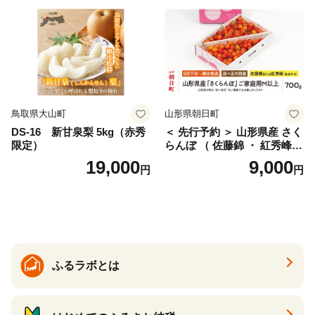
産 農家直送 期間限定 特産品
サイズミックス くらもとフ
ァーム 愛南町 愛媛県
鳥取県大山町
山形県朝日町
DS-16 新甘泉梨 5kg（赤秀
＜ 先行予約 ＞ 山形県産 さく
限定）
らんぼ （ 佐藤錦 ・ 紅秀峰
） ご家庭用 M以上 700g 【20
19,000
9,000
円
円
26年6月下旬から7月上旬発
送】 山形県 果物 フルーツ 初
夏 夏 送料無料
ふるラボとは