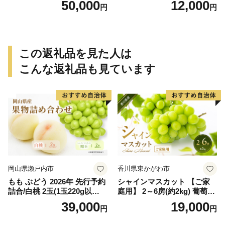
50,000
12,000
円
円
ップ付約14.5～15kg 約60～
でに順次発送致します。 / 訳
90個＜2026年10月中旬～11
ありみかん 有田みかん みか
月上旬ごろ順次発送＞Ted【a
ん ミカン 蜜柑 柑橘 温州みか
rt015B】
ん 和歌山 ご家庭用
この返礼品を見た人は
こんな返礼品も見ています
岡山県瀬戸内市
香川県東かがわ市
もも ぶどう 2026年 先行予約
シャインマスカット 【ご家
詰合/白桃 2玉(1玉220g以
庭用】 2～6房(約2kg) 葡萄 ぶ
上)・シャインマスカット 晴
どう ブドウ フルーツ 果物 く
39,000
19,000
円
円
王 2房(1房480g以上) 化粧箱
だもの 果実 旬の果物 旬のフ
入り 岡山県産 国産 フルーツ
ルーツ 香川 香川県 東かがわ