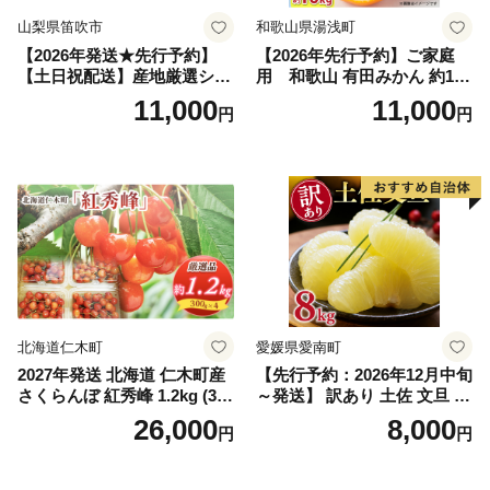
山梨県笛吹市
和歌山県湯浅町
【2026年発送★先行予約】
【2026年先行予約】ご家庭
【土日祝配送】産地厳選シャ
用 和歌山 有田みかん 約10k
インマスカット1.2kg～1.3kg
g (2L、3Lサイズ)【湯浅町】
11,000
11,000
円
円
（2房～3房）※沖縄・離島配
_ZJ6079
送不可※ 106-003-sku02-26y
｜シャインマスカット 発送
笛吹市 山梨県 フルーツ 果物
ぶどう 葡萄 大粒 シャインマ
スカット おすすめ シャイン
マスカット 贈答 ギフト 産地
笛吹市 シャインマスカット
笛吹 葡萄 国産 ぶどう 人気
国産 1.2kg 先行｜
北海道仁木町
愛媛県愛南町
2027年発送 北海道 仁木町産
【先行予約：2026年12月中旬
さくらんぼ 紅秀峰 1.2kg (300
～発送】 訳あり 土佐 文旦 8k
g×4パック) Lサイズ以上 旬
g (Mサイズ以上サイズミック
26,000
8,000
円
円
桜桃 産地直送 サクランボ チ
ス) 8000円 わけあり ぶんた
ェリー フルーツ 果物 果物類
ん みかん mikan 蜜柑 ミカン
仁木町 仁木 [松山商店]
土佐文旦 家庭用 産地直送 国