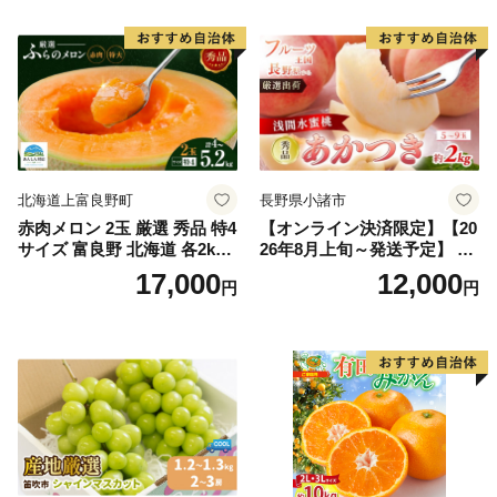
果物 ギフト
市
北海道上富良野町
長野県小諸市
赤肉メロン 2玉 厳選 秀品 特4
【オンライン決済限定】【20
サイズ 富良野 北海道 各2kg
26年8月上旬～発送予定】 先
～2.6kg 2玉 セット ファーム
行予約 「浅間水蜜桃プレミ
17,000
12,000
円
円
富良野 メロン めろん 果物 く
アム」 もも あかつき 秀品 約
だもの フルーツ デザート 旬
2kg 5～9玉 贈答品 ふるさと
の果物 旬のフルーツ
納税 果物 桃 フルーツ モモ
果肉 長野県産 小諸市