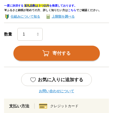
一度に決済する
返礼品数は３つ以内
を推奨しております。
🔰ふるさと納税が初めての方、詳しく知りたい方は
こちら
でご確認ください。
仕組みについて知る
上限額を調べる
数量
寄付する
お気に入りに追加する
お問い合わせについて
支払い方法
クレジットカード