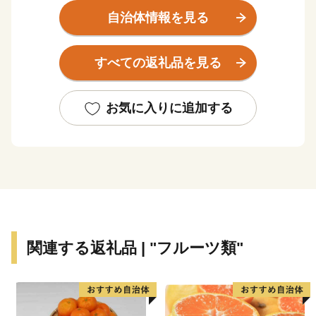
車で２５分ほど。アクセスも良く住みやすいまちです。
自治体情報を見る
伊予市の中心地郡中（ぐんちゅう）は商人の町として栄
すべての返礼品を見る
え、大手の鰹節企業の工場や、小さな乾物商店までそろ
う出汁文化のまちです。８月に開催される伊予彩（いよ
さい）まつりでは県下でも有数の規模の花火大会が行わ
お気に入りに追加する
れ、多くの人でにぎわいます。郡中から少し離れた山沿
いでは、稲作や果樹栽培が盛んです。柑橘はもちろん、
キウイフルーツやびわの産地として知られています。
伊予市の南部にあたる中山町はのどかな里山の恵み豊か
なまちです。農林業が盛んで栗を中心として様々な作物
が栽培されています。特に栗の産地としては有名で、か
関連する返礼品 | "フルーツ類"
つては三代将軍徳川家光公に献上され、大変称賛された
ことが記録に残っています。中山町の栗の中で、厳しい
基準をクリアしたものが中山栗と呼ばれ、日本三大栗の
一つに数えられています。また、山里の静かで集中でき