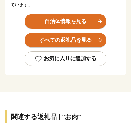
ています。
古伊万里や石炭の積出港として栄え、「古伊万里文化」
自治体情報を見る
の香りが漂う焼き物などを市内の随所で見ることができ
る風光明媚なまちです。
すべての返礼品を見る
全国的に評判の高い伊万里牛は、肉質はきめ細かで柔ら
かく、とろけるほどの美味しさです。由緒ある枝肉共励
お気に入りに追加する
会で多くの賞に輝くなど、伊万里を代表する特産物で
す。
大川内山は、伊万里焼の窯元が軒を連ねており、楽しみ
ながら散策ができます。「秘窯の里」にふさわしい山水
画のような風景と窯場の煙突が印象的です。
関連する返礼品 | "お肉"