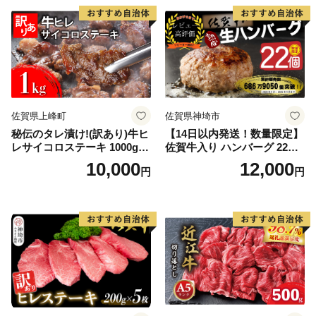
佐賀県上峰町
佐賀県神埼市
秘伝のタレ漬け!(訳あり)牛ヒ
【14日以内発送！数量限定】
レサイコロステーキ 1000g
佐賀牛入り ハンバーグ 22個
【B-1098-AS】
2.6kg(120g×22個)【佐賀牛
10,000
12,000
円
円
黒毛和牛 ブランド牛 九州 ハ
ンバーグ 牛肉 豚肉 国産 お弁
当 おかず 惣菜 おすすめ 人
気】(H083106)