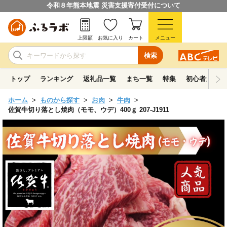
令和８年熊本地震 災害支援寄付受付について
上限額
お気に入り
カート
メニュー
検索
トップ
ランキング
返礼品一覧
まち一覧
特集
初心者ガイド
ホーム
ものから探す
お肉
牛肉
佐賀牛切り落とし焼肉（モモ、ウデ）400ｇ 207-J1911