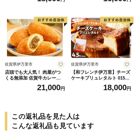
佐賀県伊万里市
佐賀県伊万里市
店頭でも大人気！ 肉屋がつ
【和フレンチ伊万里】チーズ
くる無添加 佐賀牛カレーパ
ケーキブリュレタルト 015-F
ン 10個 数量限定 155-J696
205
21,000
18,000
円
円
この返礼品を見た人は
こんな返礼品も見ています