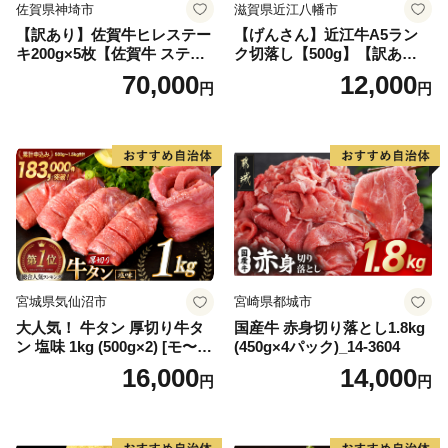
佐賀県神埼市
滋賀県近江八幡市
【訳あり】佐賀牛ヒレステー
【げんさん】近江牛A5ラン
キ200g×5枚【佐賀牛 ステー
ク切落し【500g】【訳あり】
キ ブランド肉 ヒレ肉 フィレ
【DG12W】
70,000
12,000
円
円
肉 ジューシー ヘルシー】(H0
65175)
宮城県気仙沼市
宮崎県都城市
大人気！ 牛タン 厚切り牛タ
国産牛 赤身切り落とし1.8kg
ン 塩味 1kg (500g×2) [モ〜ラ
(450g×4パック)_14-3604
ンド 宮城県 気仙沼市 205646
16,000
14,000
円
円
60] 肉 牛肉 精肉 牛たん 牛タ
ン塩 牛たん塩 冷凍 焼肉 BB
Q アウトドア バーベキュー
厚切り タン