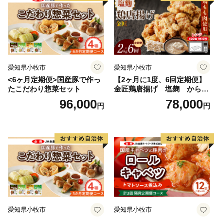
愛知県小牧市
愛知県小牧市
<6ヶ月定期便>国産豚で作っ
【2ヶ月に1度、6回定期便】
たこだわり惣菜セット
金匠鶏唐揚げ 塩麹 からあ
げ
96,000
78,000
円
円
愛知県小牧市
愛知県小牧市