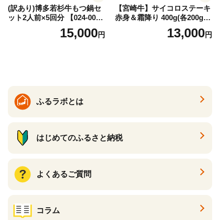
(訳あり)博多若杉牛もつ鍋セ
【宮崎牛】サイコロステーキ
ット2人前×5回分 【024-002
赤身＆霜降り 400g(各200g×
7】
１P 計2P) 真空パック 冷凍
15,000
13,000
円
円
ふるラボとは
はじめてのふるさと納税
よくあるご質問
コラム