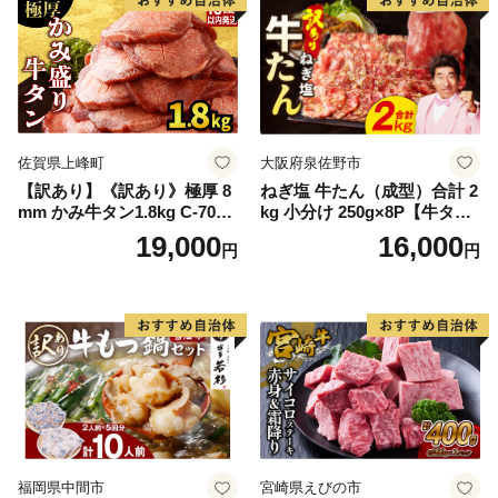
佐賀県上峰町
大阪府泉佐野市
【訳あり】《訳あり》極厚 8
ねぎ塩 牛たん（成型）合計 2
mm かみ牛タン1.8kg C-709-
kg 小分け 250g×8P【牛タン
AS
牛肉 焼肉用 薄切り 訳あり サ
19,000
16,000
円
円
イズ不揃い】
福岡県中間市
宮崎県えびの市