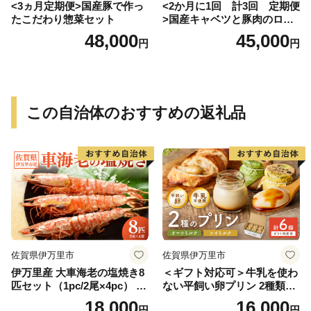
<3ヵ月定期便>国産豚で作っ
<2か月に1回 計3回 定期便
たこだわり惣菜セット
>国産キャベツと豚肉のロー
ルキャベツ（6P入り）
48,000
45,000
円
円
この自治体のおすすめの返礼品
佐賀県伊万里市
佐賀県伊万里市
伊万里産 大車海老の塩焼き8
＜ギフト対応可＞牛乳を使わ
匹セット（1pc/2尾×4pc） 01
ない平飼い卵プリン 2種類セ
0-C167
ット計6個 129-F289
18,000
16,000
円
円